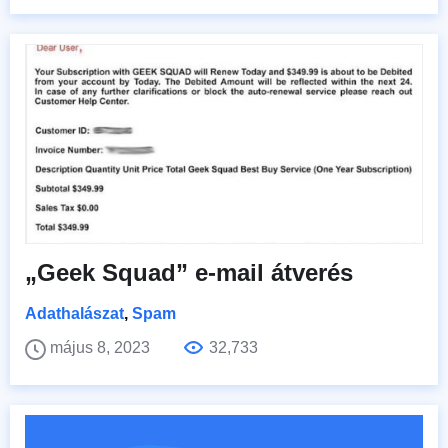
„Geek Squad” e-mail átverés
Adathalászat
,
Spam
május 8, 2023
32,733