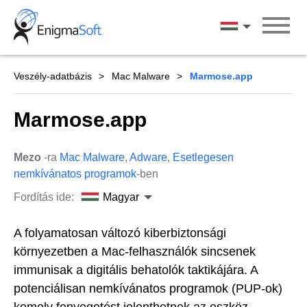
Skip
to
Magyar
content
Veszély-adatbázis
Mac Malware
Marmose.app
Marmose.app
Mezo
-ra
Mac Malware
,
Adware
,
Esetlegesen
nemkívánatos programok
-ben
Fordítás ide:
Magyar
A folyamatosan változó kiberbiztonsági
környezetben a Mac-felhasználók sincsenek
immunisak a digitális behatolók taktikájára. A
potenciálisan nemkívánatos programok (PUP-ok)
komoly fenyegetést jelenthetnek az eszköz