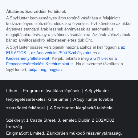
-------
Általános Szerződési Feltételek
A SpyHunter kedvezményes áron történő vásárlása a felajánlott
kedvezményes előfizetési időszakra érvényes. Ezt követően az akkor
érvényes standard árak lesznek érvényesek az automatikus
megújításokra és/vagy a jövőbeni vásárlásokra. Az árak változhatnak,
bár az árváltozásokról előzetesen értesítjük Önt.
A SpyHunter összes verziójának használatához el kell fogadnia
az
EULA/TOS-t
,
az Adatvédelmi/Süti Szabályzatot
és
a
Kedvezményfeltételeket
. Kérjük, tekintse meg
a GYIK-et
és
a
Fenyegetésértékelési Kritériumokat
is. Ha el szeretné távolítani a
SpyHuntert,
tudja meg, hogyan
.
Itthon
Program eltávolítása lépések
A SpyHunter
fenyegetésértékelési kritériumai
A SpyHunter további
szerződési feltételei
A RegHunter kiegészítő feltételei
Székhely: 1 Castle Street, 3. emelet, Dublin 2 D02XD82
Írország.
EnigmaSoft Limited, Zártkörűen működő részvénytársaság,