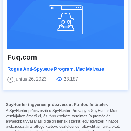
Fuq.com
Rogue Anti-Spyware Program
,
Mac Malware
június 26, 2023
23,187
SpyHunter ingyenes próbaverzió: Fontos feltételek
A SpyHunter próbaverzió a SpyHunter Pro vagy a SpyHunter Mac
verziójához érhető el, és több eszközt tartalmaz (a promóciós
anyagokban/vásárlási oldalon leírtak szerint) egy egyszeri 7 napos
próbaidőszakra, átfogó kártevő-észlelési és -eltávolítási funkciókat,