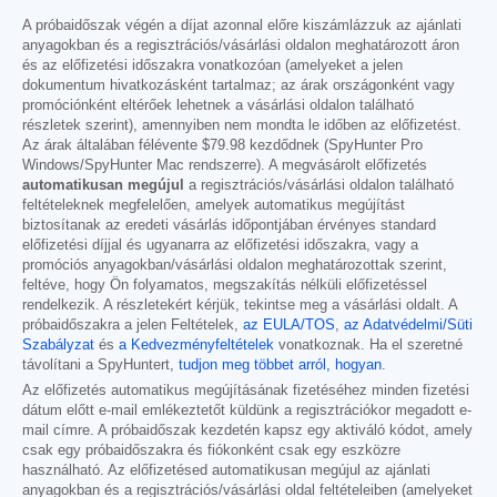
A próbaidőszak végén a díjat azonnal előre kiszámlázzuk az ajánlati
anyagokban és a regisztrációs/vásárlási oldalon meghatározott áron
és az előfizetési időszakra vonatkozóan (amelyeket a jelen
dokumentum hivatkozásként tartalmaz; az árak országonként vagy
promóciónként eltérőek lehetnek a vásárlási oldalon található
részletek szerint), amennyiben nem mondta le időben az előfizetést.
Az árak általában félévente
$79.98
kezdődnek (SpyHunter Pro
Windows/SpyHunter Mac rendszerre). A megvásárolt előfizetés
automatikusan megújul
a regisztrációs/vásárlási oldalon található
feltételeknek megfelelően, amelyek automatikus megújítást
biztosítanak az eredeti vásárlás időpontjában érvényes standard
előfizetési díjjal és ugyanarra az előfizetési időszakra, vagy a
promóciós anyagokban/vásárlási oldalon meghatározottak szerint,
feltéve, hogy Ön folyamatos, megszakítás nélküli előfizetéssel
rendelkezik. A részletekért kérjük, tekintse meg a vásárlási oldalt. A
próbaidőszakra a jelen Feltételek,
az EULA/TOS
,
az Adatvédelmi/Süti
Szabályzat
és
a Kedvezményfeltételek
vonatkoznak. Ha el szeretné
távolítani a SpyHuntert,
tudjon meg többet arról, hogyan
.
Az előfizetés automatikus megújításának fizetéséhez minden fizetési
dátum előtt e-mail emlékeztetőt küldünk a regisztrációkor megadott e-
mail címre. A próbaidőszak kezdetén kapsz egy aktiváló kódot, amely
csak egy próbaidőszakra és fiókonként csak egy eszközre
használható. Az előfizetésed automatikusan megújul az ajánlati
anyagokban és a regisztrációs/vásárlási oldal feltételeiben (amelyeket