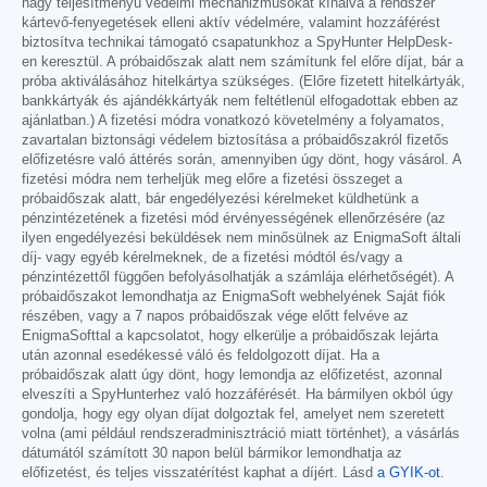
nagy teljesítményű védelmi mechanizmusokat kínálva a rendszer
kártevő-fenyegetések elleni aktív védelmére, valamint hozzáférést
biztosítva technikai támogató csapatunkhoz a SpyHunter HelpDesk-
en keresztül. A próbaidőszak alatt nem számítunk fel előre díjat, bár a
próba aktiválásához hitelkártya szükséges. (Előre fizetett hitelkártyák,
bankkártyák és ajándékkártyák nem feltétlenül elfogadottak ebben az
ajánlatban.) A fizetési módra vonatkozó követelmény a folyamatos,
zavartalan biztonsági védelem biztosítása a próbaidőszakról fizetős
előfizetésre való áttérés során, amennyiben úgy dönt, hogy vásárol. A
fizetési módra nem terheljük meg előre a fizetési összeget a
próbaidőszak alatt, bár engedélyezési kérelmeket küldhetünk a
pénzintézetének a fizetési mód érvényességének ellenőrzésére (az
ilyen engedélyezési beküldések nem minősülnek az EnigmaSoft általi
díj- vagy egyéb kérelmeknek, de a fizetési módtól és/vagy a
pénzintézettől függően befolyásolhatják a számlája elérhetőségét). A
próbaidőszakot lemondhatja az EnigmaSoft webhelyének Saját fiók
részében, vagy a 7 napos próbaidőszak vége előtt felvéve az
EnigmaSofttal a kapcsolatot, hogy elkerülje a próbaidőszak lejárta
után azonnal esedékessé váló és feldolgozott díjat. Ha a
próbaidőszak alatt úgy dönt, hogy lemondja az előfizetést, azonnal
elveszíti a SpyHunterhez való hozzáférését. Ha bármilyen okból úgy
gondolja, hogy egy olyan díjat dolgoztak fel, amelyet nem szeretett
volna (ami például rendszeradminisztráció miatt történhet), a vásárlás
dátumától számított 30 napon belül bármikor lemondhatja az
előfizetést, és teljes visszatérítést kaphat a díjért. Lásd
a GYIK-ot
.