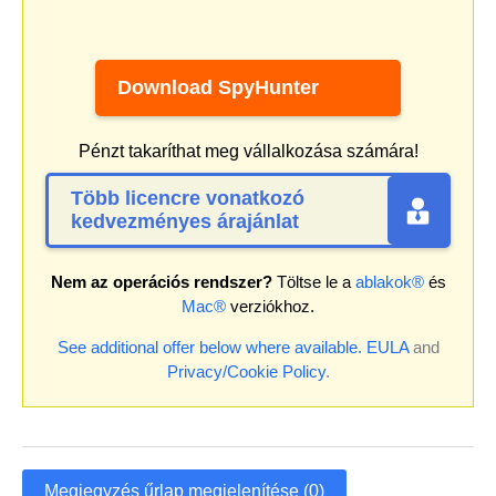
Download SpyHunter
Pénzt takaríthat meg vállalkozása számára!
Több licencre vonatkozó
kedvezményes árajánlat
Nem az operációs rendszer?
Töltse le a
ablakok®
és
Mac®
verziókhoz.
See additional offer below where available.
EULA
and
Privacy/Cookie Policy
.
Megjegyzés űrlap megjelenítése (0)