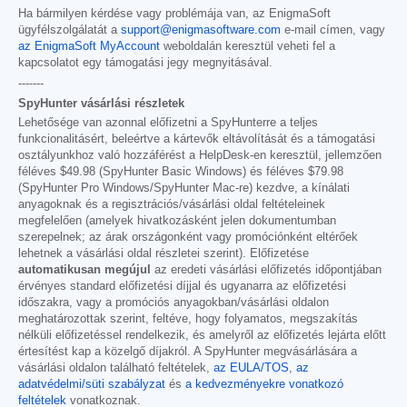
Ha bármilyen kérdése vagy problémája van, az EnigmaSoft
ügyfélszolgálatát a
support@enigmasoftware.com
e-mail címen, vagy
az EnigmaSoft MyAccount
weboldalán keresztül veheti fel a
kapcsolatot egy támogatási jegy megnyitásával.
-------
SpyHunter vásárlási részletek
Lehetősége van azonnal előfizetni a SpyHunterre a teljes
funkcionalitásért, beleértve a kártevők eltávolítását és a támogatási
osztályunkhoz való hozzáférést a HelpDesk-en keresztül, jellemzően
féléves
$49.98
(SpyHunter Basic Windows) és féléves
$79.98
(SpyHunter Pro Windows/SpyHunter Mac-re) kezdve, a kínálati
anyagoknak és a regisztrációs/vásárlási oldal feltételeinek
megfelelően (amelyek hivatkozásként jelen dokumentumban
szerepelnek; az árak országonként vagy promóciónként eltérőek
lehetnek a vásárlási oldal részletei szerint). Előfizetése
automatikusan megújul
az eredeti vásárlási előfizetés időpontjában
érvényes standard előfizetési díjjal és ugyanarra az előfizetési
időszakra, vagy a promóciós anyagokban/vásárlási oldalon
meghatározottak szerint, feltéve, hogy folyamatos, megszakítás
nélküli előfizetéssel rendelkezik, és amelyről az előfizetés lejárta előtt
értesítést kap a közelgő díjakról. A SpyHunter megvásárlására a
vásárlási oldalon található feltételek,
az EULA/TOS
,
az
adatvédelmi/süti szabályzat
és
a kedvezményekre vonatkozó
feltételek
vonatkoznak.