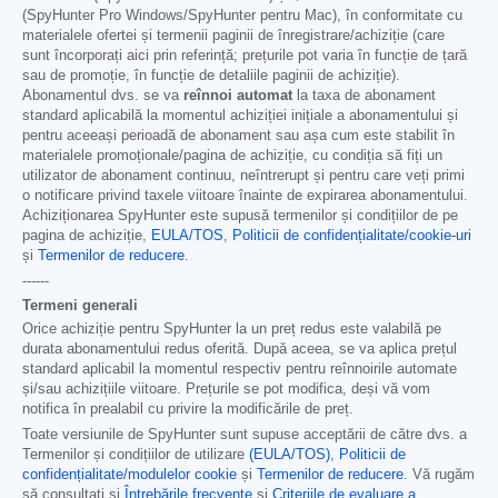
(SpyHunter Pro Windows/SpyHunter pentru Mac), în conformitate cu
materialele ofertei și termenii paginii de înregistrare/achiziție (care
sunt încorporați aici prin referință; prețurile pot varia în funcție de țară
sau de promoție, în funcție de detaliile paginii de achiziție).
Abonamentul dvs. se va
reînnoi automat
la taxa de abonament
standard aplicabilă la momentul achiziției inițiale a abonamentului și
pentru aceeași perioadă de abonament sau așa cum este stabilit în
materialele promoționale/pagina de achiziție, cu condiția să fiți un
utilizator de abonament continuu, neîntrerupt și pentru care veți primi
o notificare privind taxele viitoare înainte de expirarea abonamentului.
Achiziționarea SpyHunter este supusă termenilor și condițiilor de pe
pagina de achiziție,
EULA/TOS
,
Politicii de confidențialitate/cookie-uri
și
Termenilor de reducere
.
------
Termeni generali
Orice achiziție pentru SpyHunter la un preț redus este valabilă pe
durata abonamentului redus oferită. După aceea, se va aplica prețul
standard aplicabil la momentul respectiv pentru reînnoirile automate
și/sau achizițiile viitoare. Prețurile se pot modifica, deși vă vom
notifica în prealabil cu privire la modificările de preț.
Toate versiunile de SpyHunter sunt supuse acceptării de către dvs. a
Termenilor și condițiilor de utilizare
(EULA/TOS)
,
Politicii de
confidențialitate/modulelor cookie
și
Termenilor de reducere
. Vă rugăm
să consultați și
Întrebările frecvente
și
Criteriile de evaluare a