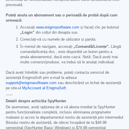
procesată.
Puteți anula un abonament sau o perioadă de probă după cum
urmează:
Accesați
www.enigmasoftware.com
și faceți clic pe butonul
„Login”
din colțul din dreapta sus.
Conectați-vă cu numele de utilizator și parola.
În meniul de navigare, accesați
„Comandă/Licențe”.
Lângă
comanda/licența dvs., este disponibil un buton pentru a
anula abonamentul, dacă este cazul. Notă: Dacă aveți mai
multe comenzi/produse, va trebui să le anulați individual.
Dacă aveți întrebări sau probleme, puteți contacta serviciul de
asistență EnigmaSoft prin e-mail la adresa
support@enigmasoftware.com
sau deschizând un tichet de asistență
pe site-ul
MyAccount al EnigmaSoft
.
------
Detalii despre achiziția SpyHunter
De asemenea, aveți opțiunea de a vă abona imediat la SpyHunter
pentru funcționalitate completă, inclusiv eliminarea programelor
malware și acces la departamentul nostru de asistență prin intermediul
Biroului nostru de asistență, de obicei începând de la
$49.98
semestrial (SpyHunter Basic Windows) și
$79.98
semestrial