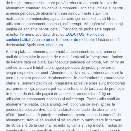
de înregistrare/achiziție, care prevăd reînnoiri automate la taxa de
abonament standard aplicabilă la momentul achiziției inițiale și pentru
aceeași perioadă de abonament sau așa cum este stabilit în
materialele promoționale/pagina de achiziție, cu condiția să fiți un
utilizator de abonament continuu, neîntrerupt. Vă rugăm să consultați
pagina de achiziție pentru detalii. Perioada de probă este supusă
acestor Termeni, acordului dvs. cu
EULA/TOS
,
Politicii de
confidențialitate/cookie-uri
și
Termenilor de reducere
. Dacă doriți să
dezinstalați SpyHunter,
aflați cum
.
Pentru plata la reînnoirea automată a abonamentului, veți primi un e-
mail de reamintire la adresa de e-mail furnizată la înregistrare, înainte
de fiecare dată de plată. La începutul perioadei de probă, veți primi un
cod de activare limitat la o singură perioadă de probă și pentru un
singur dispozitiv per cont. Abonamentul dvs. se va reînnoi automat la
prețul și pentru perioada de abonament, în conformitate cu materialele
ofertei și termenii paginii de înregistrare/achiziție (care sunt încorporați
aici prin referință; prețurile pot varia în funcție de țară sau de promoție,
în funcție de detaliile paginii de achiziție), cu condiția să fiți un
utilizator de abonament continuu și neîntrerupt. Pentru utilizatorii de
abonamente plătite, dacă anulați, veți continua să aveți acces la
produsul/produsele dvs. până la sfârșitul perioadei de abonament
plătit. Dacă doriți să primiți o rambursare pentru perioada curentă de
abonament, trebuie să anulați și să solicitați o rambursare în termen
de 30 de zile de la cea mai recentă achiziție și veți înceta imediat să
beneficiați de funcționalitate completă atunci când rambursarea este