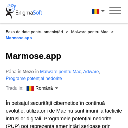
Skip
to
Română
content
Baza de date pentru amenințări
Malware pentru Mac
Marmose.app
Marmose.app
Până în
Mezo
în
Malware pentru Mac
,
Adware
,
Programe potențial nedorite
Tradu in:
Română
În peisajul securității cibernetice în continuă
evoluție, utilizatorii de Mac nu sunt imuni la tacticile
intrușilor digitali. Programele potențial nedorite
(PUP) pot reprezenta amenințări serioase prin