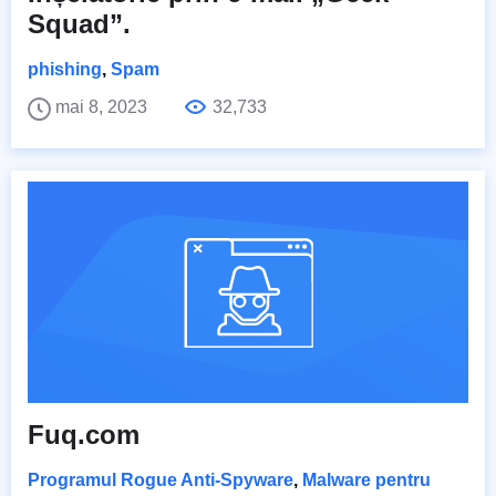
Squad”.
phishing
,
Spam
mai 8, 2023
32,733
Fuq.com
Programul Rogue Anti-Spyware
,
Malware pentru