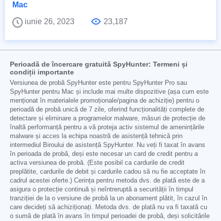
Mac
iunie 26, 2023
23,187
Perioadă de încercare gratuită SpyHunter: Termeni și
condiții importante
Versiunea de probă SpyHunter este pentru SpyHunter Pro sau
SpyHunter pentru Mac și include mai multe dispozitive (așa cum este
menționat în materialele promoționale/pagina de achiziție) pentru o
perioadă de probă unică de 7 zile, oferind funcționalități complete de
detectare și eliminare a programelor malware, măsuri de protecție de
înaltă performanță pentru a vă proteja activ sistemul de amenințările
malware și acces la echipa noastră de asistență tehnică prin
intermediul Biroului de asistență SpyHunter. Nu veți fi taxat în avans
în perioada de probă, deși este necesar un card de credit pentru a
activa versiunea de probă. (Este posibil ca cardurile de credit
preplătite, cardurile de debit și cardurile cadou să nu fie acceptate în
cadrul acestei oferte.) Cerința pentru metoda dvs. de plată este de a
asigura o protecție continuă și neîntreruptă a securității în timpul
tranziției de la o versiune de probă la un abonament plătit, în cazul în
care decideți să achiziționați. Metoda dvs. de plată nu va fi taxată cu
o sumă de plată în avans în timpul perioadei de probă, deși solicitările