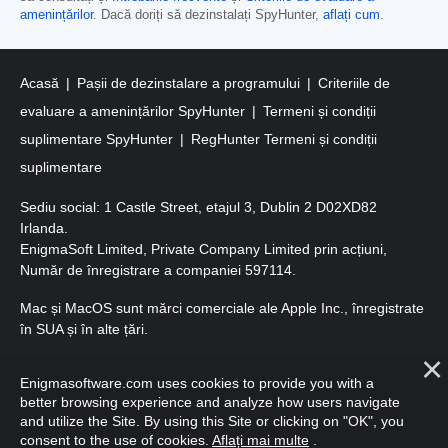
amenințărilor
. Dacă doriți să dezinstalați SpyHunter,
aflați cum
.
Acasă
Pașii de dezinstalare a programului
Criteriile de
evaluare a amenințărilor SpyHunter
Termeni și condiții
suplimentare SpyHunter
RegHunter Termeni și condiții
suplimentare
Sediu social: 1 Castle Street, etajul 3, Dublin 2 D02XD82
Irlanda.
EnigmaSoft Limited, Private Company Limited prin acțiuni,
Număr de înregistrare a companiei 597114.
Mac și MacOS sunt mărci comerciale ale Apple Inc., înregistrate
în SUA și în alte țări.
Copyright 2016-
2025
. EnigmaSoft Ltd. Toate drepturile
Enigmasoftware.com uses cookies to provide you with a
rezervate.
better browsing experience and analyze how users navigate
and utilize the Site. By using this Site or clicking on "OK", you
consent to the use of cookies.
Aflați mai multe
.