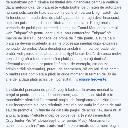
de autorizare pot fi trimise instituției dvs. financiare pentru a verifica
dacă metoda dvs. de plată este validă (astfel de trimiteri de autorizare
nu sunt solicitări de taxe sau comisioane din partea EnigmaSoft, dar,
în funcție de metoda dvs. de plată și/sau de instituția dvs. financiară,
acestea pot reflecta disponibilitatea contului dvs.). Puteți anula
perioada de probă prin intermediul secțiunii Contul Meu de pe site-ul
web EnigmaSoft pentru contul dvs. sau contactând EnigmaSoft
înainte de sfârșitul perioadei de probă de 7 zile pentru a evita ca o
plată să devină scadentă și să fie procesată imediat după expirarea
perioadei de probă. Dacă decideți să anulați în timpul perioadei de
probă, veți pierde imediat accesul la SpyHunter. Dacă, din orice motiv,
considerați că a fost procesată o plată pe care nu ați dorit să o
efectuați (ceea ce s-ar putea întâmpla, de exemplu, din cauza
administrării sistemului), puteți, de asemenea, să anulați și să primiți
o rambursare completă a plății în orice moment în termen de 30 de
zile de la data plății achiziției. Consultați
Întrebările frecvente
.
La sfârșitul perioadei de probă, veți fi facturat în avans imediat la
prețul și pentru perioada de abonament, așa cum sunt stabilite în
materialele ofertei și în termenii paginii de înregistrare/achiziție (care
sunt încorporate aici prin referință; prețurile pot varia în funcție de țară
sau de promoție, în funcție de detaliile paginii de achiziție), dacă nu ați
anulat la timp. Prețurile încep de obicei de la
$79.98
semestrial
(SpyHunter Pro Windows/SpyHunter pentru Mac). Abonamentul
achiziționat va fi
reînnoit automat
în conformitate cu termenii paginii