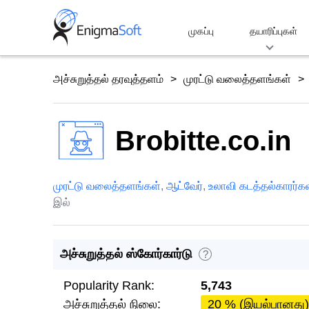
Skip
to
முகப்பு
தயாரிப்புகள்
content
அச்சுறுத்தல் தரவுத்தளம்
முரட்டு வலைத்தளங்கள்
Brobitte.co.in
முரட்டு வலைத்தளங்கள்
,
ஆட்வேர்
,
உலாவி கடத்தல்காரர்க
இல்
அச்சுறுத்தல் ஸ்கோர்கார்டு
?
Popularity Rank:
5,743
அச்சுறுத்தல் நிலை:
20 % (இயல்பானது)