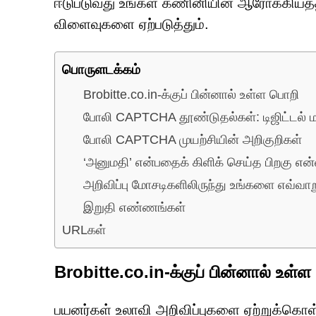
ஈடுபடுவது உங்கள் கணினியின் ஆரோக்கியத்தி
விளைவுகளை ஏற்படுத்தும்.
பொருளடக்கம்
Brobitte.co.in-க்குப் பின்னால் உள்ள பொறி
போலி CAPTCHA தூண்டுதல்கள்: டிஜிட்டல் 
போலி CAPTCHA முயற்சியின் அறிகுறிகள்
‘அனுமதி’ என்பதைக் கிளிக் செய்த பிறகு என்
அறிவிப்பு மோசடிகளிலிருந்து உங்களை எவ்வா
இறுதி எண்ணங்கள்
URLகள்
Brobitte.co.in-க்குப் பின்னால் உள்
பயனர்கள் உலாவி அறிவிப்புகளை ஏற்றுக்கொ