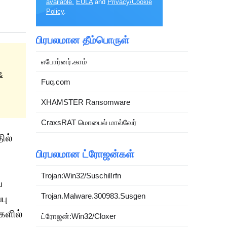
available.
EULA
and
Privacy/Cookie
Policy
.
பிரபலமான தீம்பொருள்
எபோர்னர்.காம்
&
Fuq.com
XHAMSTER Ransomware
CraxsRAT மொபைல் மால்வேர்
ில்
பிரபலமான ட்ரோஜன்கள்
Trojan:Win32/Suschil!rfn
ய
Trojan.Malware.300983.Susgen
பு
களில்
ட்ரோஜன்:Win32/Cloxer