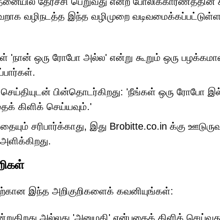
சோதனையில் தேர்ச்சி பெறுவது என்ற போலிக்காரணத்தின் க
றாக வழிநடத்த இந்த வழிமுறை வடிவமைக்கப்பட்டுள்ள
ள் 'நான் ஒரு ரோபோ அல்ல' என்று கூறும் ஒரு பழக்கம
பார்கள்.
 செய்தியுடன் பின்தொடர்கிறது: 'நீங்கள் ஒரு ரோபோ இ
க் கிளிக் செய்யவும்.'
யும் சரிபார்க்காது, இது Brobitte.co.in க்கு ஊடுருவு
அளிக்கிறது.
றிகள்
ற்கான இந்த அறிகுறிகளைக் கவனியுங்கள்:
ுகிறது அல்லது 'அனுமதி' என்பதைக் கிளிக் செய்வத