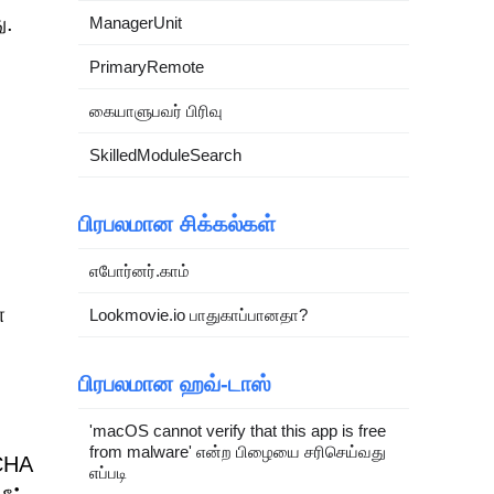
ு.
ManagerUnit
PrimaryRemote
கையாளுபவர் பிரிவு
SkilledModuleSearch
பிரபலமான சிக்கல்கள்
எபோர்னர்.காம்
ை
Lookmovie.io பாதுகாப்பானதா?
பிரபலமான ஹவ்-டாஸ்
'macOS cannot verify that this app is free
from malware' என்ற பிழையை சரிசெய்வது
TCHA
எப்படி