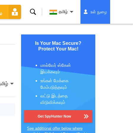
தேடல்
தமிழ்
உள் நுழை
ள்
Is Your Mac Secure?
Protect Your Mac!
மால்வேர் ஸ்கேன்
இயக்கவும்
உங்கள் மேக்கை
மிழ்
மேம்படுத்தவும்
வட்டு இடத்தை
விடுவிக்கவும்
Get SpyHunter Now
See additional offer below where