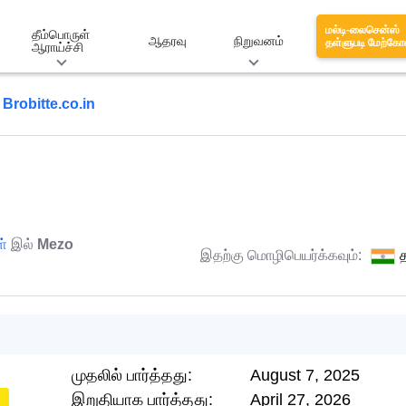
மல்டி-லைசென்ஸ்
தீம்பொருள்
ஆதரவு
நிறுவனம்
தள்ளுபடி மேற்கோ
ஆராய்ச்சி
Brobitte.co.in
ள்
இல்
Mezo
இதற்கு மொழிபெயர்க்கவும்:
த
முதலில் பார்த்தது:
August 7, 2025
இறுதியாக பார்த்தது:
April 27, 2026