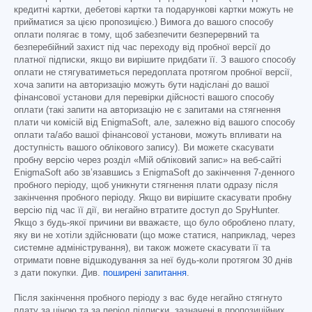
кредитні картки, дебетові картки та подарункові картки можуть не
прийматися за цією пропозицією.) Вимога до вашого способу
оплати полягає в тому, щоб забезпечити безперервний та
безперебійний захист під час переходу від пробної версії до
платної підписки, якщо ви вирішите придбати її. З вашого способу
оплати не стягуватиметься передоплата протягом пробної версії,
хоча запити на авторизацію можуть бути надіслані до вашої
фінансової установи для перевірки дійсності вашого способу
оплати (такі запити на авторизацію не є запитами на стягнення
плати чи комісій від EnigmaSoft, але, залежно від вашого способу
оплати та/або вашої фінансової установи, можуть впливати на
доступність вашого облікового запису). Ви можете скасувати
пробну версію через розділ «Мій обліковий запис» на веб-сайті
EnigmaSoft або зв’язавшись з EnigmaSoft до закінчення 7-денного
пробного періоду, щоб уникнути стягнення плати одразу після
закінчення пробного періоду. Якщо ви вирішите скасувати пробну
версію під час її дії, ви негайно втратите доступ до SpyHunter.
Якщо з будь-якої причини ви вважаєте, що було оброблено плату,
яку ви не хотіли здійснювати (що може статися, наприклад, через
системне адміністрування), ви також можете скасувати її та
отримати повне відшкодування за неї будь-коли протягом 30 днів
з дати покупки. Див.
поширені запитання
.
Після закінчення пробного періоду з вас буде негайно стягнуто
плату за ціною та за період підписки, зазначені в пропозиційних