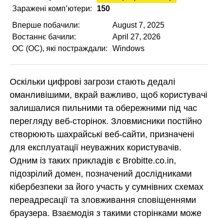
Заражені комп’ютери:
150
Вперше побачили:
August 7, 2025
Востаннє бачили:
April 27, 2026
ОС (ОС), які постраждали:
Windows
Оскільки цифрові загрози стають дедалі
оманливішими, вкрай важливо, щоб користувачі
залишалися пильними та обережними під час
перегляду веб-сторінок. Зловмисники постійно
створюють шахрайські веб-сайти, призначені
для експлуатації неуважних користувачів.
Одним із таких прикладів є Brobitte.co.in,
підозрілий домен, позначений дослідниками
кібербезпеки за його участь у сумнівних схемах
переадресації та зловживання сповіщеннями
браузера. Взаємодія з такими сторінками може