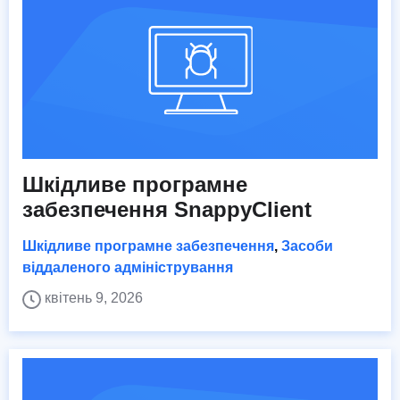
Шкідливе програмне
забезпечення SnappyClient
Шкідливе програмне забезпечення
,
Засоби
віддаленого адміністрування
квітень 9, 2026