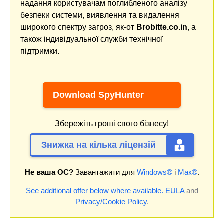
надання користувачам поглибленого аналізу
безпеки системи, виявлення та видалення
широкого спектру загроз, як-от
Brobitte.co.in
, а
також індивідуальної служби технічної
підтримки.
Download SpyHunter
Збережіть гроші свого бізнесу!
Знижка на кілька ліцензій
Не ваша ОС?
Завантажити для
Windows®
і
Мак®
.
See additional offer below where available.
EULA
and
Privacy/Cookie Policy
.