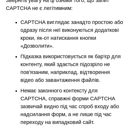
Зверніть увагу на ці ознаки того, що запит
CAPTCHA не є легітимним:
CAPTCHA виглядає занадто простою або
одразу після неї виконуються додаткові
кроки, як-от натискання кнопки
«Дозволити».
Підказка використовується як бар'єр для
контенту, який здається підозріло не
пов'язаним, наприклад, відтворення
відео або завантаження файлів.
Немає законного контексту для
CAPTCHA, справжні форми CAPTCHA
зазвичай видно під час спроб входу або
надсилання форм, а не лише під час
переходу на випадковий сайт.