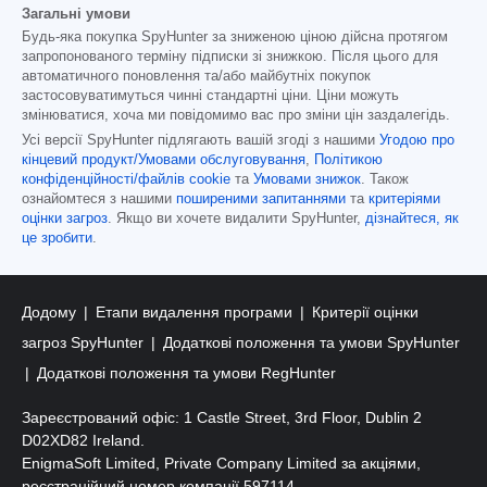
Загальні умови
Будь-яка покупка SpyHunter за зниженою ціною дійсна протягом
запропонованого терміну підписки зі знижкою. Після цього для
автоматичного поновлення та/або майбутніх покупок
застосовуватимуться чинні стандартні ціни. Ціни можуть
змінюватися, хоча ми повідомимо вас про зміни цін заздалегідь.
Усі версії SpyHunter підлягають вашій згоді з нашими
Угодою про
кінцевий продукт/Умовами обслуговування
,
Політикою
конфіденційності/файлів cookie
та
Умовами знижок
. Також
ознайомтеся з нашими
поширеними запитаннями
та
критеріями
оцінки загроз
. Якщо ви хочете видалити SpyHunter,
дізнайтеся, як
це зробити
.
Додому
Етапи видалення програми
Критерії оцінки
загроз SpyHunter
Додаткові положення та умови SpyHunter
Додаткові положення та умови RegHunter
Зареєстрований офіс: 1 Castle Street, 3rd Floor, Dublin 2
D02XD82 Ireland.
EnigmaSoft Limited, Private Company Limited за акціями,
реєстраційний номер компанії 597114.