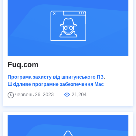
Fuq.com
Програма захисту від шпигунського ПЗ
,
Шкідливе програмне забезпечення Mac
червень 26, 2023
21,204