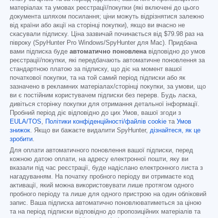
матеріалах та умовах реєстрації/покупки (які включені до цього
документа шляхом посилання; ціни можуть відрізнятися залежно
від країни або акції на сторінці покупки), якщо ви вчасно не
скасували підписку. Ціна зазвичай починається від
$79.98
раз на
півроку (SpyHunter Pro Windows/SpyHunter для Mac). Придбана
вами підписка буде
автоматично поновлена
відповідно до умов
реєстрації/покупки, які передбачають автоматичне поновлення за
стандартною платою за підписку, що діє на момент вашої
початкової покупки, та на той самий період підписки або як
зазначено в рекламних матеріалах/сторінці покупки, за умови, що
ви є постійним користувачем підписки без перерв. Будь ласка,
дивіться сторінку покупки для отримання детальної інформації.
Пробний період діє відповідно до цих Умов, вашої згоди з
EULA/TOS
,
Політики конфіденційності/файлів cookie
та
Умов
знижок
. Якщо ви бажаєте видалити SpyHunter,
дізнайтеся, як це
зробити
.
Для оплати автоматичного поновлення вашої підписки, перед
кожною датою оплати, на адресу електронної пошти, яку ви
вказали під час реєстрації, буде надіслано електронного листа з
нагадуванням. На початку пробного періоду ви отримаєте код
активації, який можна використовувати лише протягом одного
пробного періоду та лише для одного пристрою на один обліковий
запис. Ваша підписка автоматично поновлюватиметься за ціною
та на період підписки відповідно до пропозиційних матеріалів та