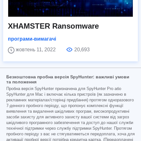
XHAMSTER Ransomware
програми-вимагачі
жовтень 11, 2022
20,693
Безкоштовна пробна версія SpyHunter: важливі умови
та положення
Пробна версія SpyHunter призначена для SpyHunter Pro або
SpyHunter для Mac і включає кілька пристроїв (як зазначено в
рекламних матеріалах/сторінці придбання) протягом одноразового
7-денного пробного періоду, що пропонує комплексні функції
виявлення та видалення шкідливих програм, високопродуктивні
засоби захисту для активного захисту вашої системи від загроз
шкідливого програмного забезпечення та доступ до нашої служби
технічної підтримки через службу підтримки SpyHunter. Протягом
пробного періоду з вас не стягуватиметься передоплата, хоча для
активації пробної версії потрібна кредитна картка. (Передоплачені