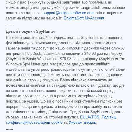
Якщо у вас виникнуть будь-які запитання або проблеми, ви
можете звернутися до служби підтримки EnigmaSoft електронною
поштою за адресою
support@enigmasoftware.com
або створивши
запит на підтримку на веб-сайті
EnigmaSoft MyAccount
.
------
Деталі покупки SpyHunter
Ви також можете негайно підписатися на SpyHunter для повного
функціоналу, включаючи видалення шкідливого програмного
забезпечення та доступ до нашої служби підтримки через службу
підтримки HelpDesk, зазвичай починаючи з
$49.98
раз на півроку
(SpyHunter Basic Windows) та
$79.98
раз на півроку (SpyHunter Pro
Windows/SpyHunter для Mac) відповідно до пропозиційних
матеріалів та умов реєстрації/сторінки покупки (які включені сюди
шляхом посилання; ціни можуть відрізнятися залежно від країни
або акції на сторінці покупки). Ваша підписка
автоматично
поновлюватиметься
за стандартною платою за підписку, що діє
на момент вашої початкової покупки, та на той самий період
підписки або як зазначено в рекламних матеріалах/сторінці
покупки, за умови, що ви є постійним користувачем підписки без
перерв, і за це ви отримаєте повідомлення про майбутні платежі
до закінчення терміну дії підписки. Придбання SpyHunter підлягає
умовам, зазначеним на сторінці покупки,
EULA/TOS
,
Політиці
конфіденційності/файлів cookie
та
Умовам знижок
.
------