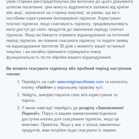
умов сторінки реєстрації/покупки (які включені до цього документа
шляхом посилання; ціни можуть відрізнятися залежно від країни
або акції, зазначеної на сторінці покупки), за умови, що ви є
постійним користувачем безперервної підписки. Користувачі
платної підписки, якщо скасовують підписку, продовжуватимуть
мати доступ до своїх продуктів до закінчення періоду платної
підписки. Якщо ви бажаєте отримати відшкодування за поточний
період підписки, ви повинні скасувати підписку та подати заявку
на відшкодування протягом 30 днів з моменту вашої останньої
покупки, і ви негайно припините отримувати повну
функціональність після обробки вашого відшкодування.
Ви можете скасувати підписку або пробний період наступним
чином:
Перейдіть на сайт
www.enigmasoftware.com
та натисніть
кнопку
«Увійти»
у верхньому правому куті.
Увійдіть, використовуючи своє ім'я користувача та
пароль.
У меню навігації перейдіть до
розділу «Замовлення/
Ліцензії».
Поруч із вашим замовленням/ліцензією
доступна кнопка для скасування підписки, якщо це
можливо. Примітка: Якщо у вас є кілька замовлень/
продуктів, вам потрібно буде скасувати їх окремо.