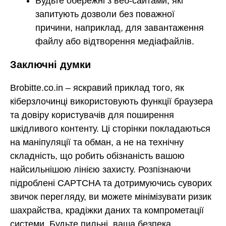
Будьте обережні з веб-сайтами, які
запитують дозволи без поважної
причини, наприклад, для завантаження
файлу або відтворення медіафайлів.
Заключні думки
Brobitte.co.in – яскравий приклад того, як
кіберзлочинці використовують функції браузера
та довіру користувачів для поширення
шкідливого контенту. Ці сторінки покладаються
на маніпуляції та обман, а не на технічну
складність, що робить обізнаність вашою
найсильнішою лінією захисту. Розпізнаючи
підроблені CAPTCHA та дотримуючись суворих
звичок перегляду, ви можете мінімізувати ризик
шахрайства, крадіжки даних та компрометації
системи. Будьте пильні, ваша безпека