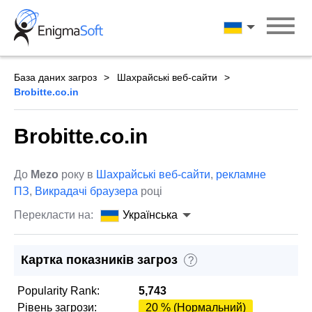
Skip
to
Українська
content
База даних загроз
Шахрайські веб-сайти
Brobitte.co.in
Brobitte.co.in
До
Mezo
року в
Шахрайські веб-сайти
,
рекламне
ПЗ
,
Викрадачі браузера
році
Перекласти на:
Українська
Картка показників загроз
?
Popularity Rank:
5,743
Рівень загрози:
20 % (Нормальний)