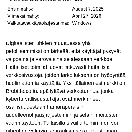
Ensin nähty:
August 7, 2025
Viimeksi nähty:
April 27, 2026
Vaikuttavat käyttöjärjestelmät:
Windows
Digitaalisten uhkien muuttuessa yhä
petollisemmiksi on tärkeää, että käyttäjät pysyvät
valppaina ja varovaisina selatessaan verkkoa.
Haitalliset toimijat luovat jatkuvasti haitallisia
verkkosivustoja, joiden tarkoituksena on hyödyntää
huolimattomia käyttäjiä. Yksi tällainen esimerkki on
Brobitte.co.in, epäilyttävä verkkotunnus, jonka
kyberturvallisuustutkijat ovat merkinneet
osallisuudestaan hämäräperäisiin
uudelleenohjausjärjestelmiin ja selainilmoitusten
väärinkäyttöön. Tällaisilla sivuilla toimiminen voi
aiheuttaa vakavia seurauksia sekä järjestelmän