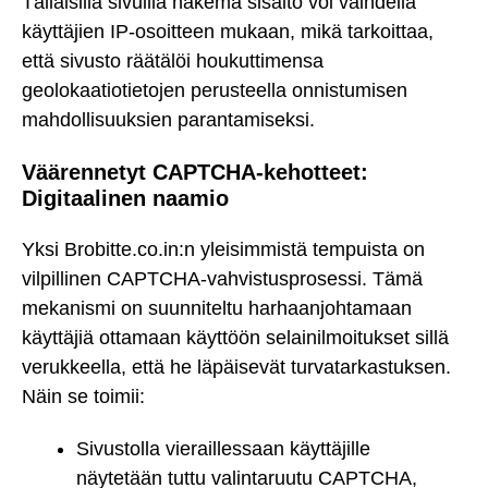
Tällaisilla sivuilla näkemä sisältö voi vaihdella
käyttäjien IP-osoitteen mukaan, mikä tarkoittaa,
että sivusto räätälöi houkuttimensa
geolokaatiotietojen perusteella onnistumisen
mahdollisuuksien parantamiseksi.
Väärennetyt CAPTCHA-kehotteet:
Digitaalinen naamio
Yksi Brobitte.co.in:n yleisimmistä tempuista on
vilpillinen CAPTCHA-vahvistusprosessi. Tämä
mekanismi on suunniteltu harhaanjohtamaan
käyttäjiä ottamaan käyttöön selainilmoitukset sillä
verukkeella, että he läpäisevät turvatarkastuksen.
Näin se toimii:
Sivustolla vieraillessaan käyttäjille
näytetään tuttu valintaruutu CAPTCHA,