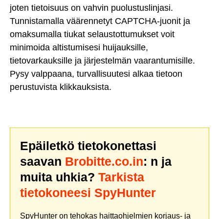
joten tietoisuus on vahvin puolustuslinjasi.
Tunnistamalla väärennetyt CAPTCHA-juonit ja
omaksumalla tiukat selaustottumukset voit
minimoida altistumisesi huijauksille,
tietovarkauksille ja järjestelmän vaarantumisille.
Pysy valppaana, turvallisuutesi alkaa tietoon
perustuvista klikkauksista.
Epäiletkö tietokonettasi
saavan
Brobitte.co.in
: n ja
muita uhkia?
Tarkista
tietokoneesi SpyHunter
SpyHunter on tehokas haittaohjelmien korjaus- ja