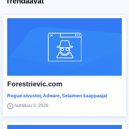
Trendaavat
Forestrievic.com
Rogue-sivustot
,
Adware
,
Selaimen kaappaajat
huhtikuu 3, 2026