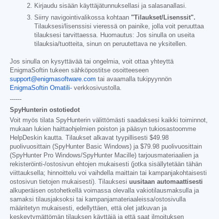
Kirjaudu sisään käyttäjätunnuksellasi ja salasanallasi.
Siirry navigointivalikossa kohtaan
"Tilaukset/Lisenssit".
Tilauksesi/lisenssisi vieressä on painike, jolla voit peruuttaa
tilauksesi tarvittaessa. Huomautus: Jos sinulla on useita
tilauksia/tuotteita, sinun on peruutettava ne yksitellen.
Jos sinulla on kysyttävää tai ongelmia, voit ottaa yhteyttä
EnigmaSoftin tukeen sähköpostitse osoitteeseen
support@enigmasoftware.com
tai avaamalla tukipyynnön
EnigmaSoftin Omatili-
verkkosivustolla.
------
SpyHunterin ostotiedot
Voit myös tilata SpyHunterin välittömästi saadaksesi kaikki toiminnot,
mukaan lukien haittaohjelmien poiston ja pääsyn tukiosastoomme
HelpDeskin kautta. Tilaukset alkavat tyypillisesti
$49.98
puolivuosittain (SpyHunter Basic Windows) ja
$79.98
puolivuosittain
(SpyHunter Pro Windows/SpyHunter Macille) tarjousmateriaalien ja
rekisteröinti-/ostosivun ehtojen mukaisesti (jotka sisällytetään tähän
viittauksella; hinnoittelu voi vaihdella maittain tai kampanjakohtaisesti
ostosivun tietojen mukaisesti). Tilauksesi
uusitaan automaattisesti
alkuperäisen ostohetkellä voimassa olevalla vakiotilausmaksulla ja
samaksi tilausjaksoksi tai kampanjamateriaaleissa/ostosivulla
määritetyn mukaisesti, edellyttäen, että olet jatkuvan ja
keskeytymättömän tilauksen käyttäjä ja että saat ilmoituksen