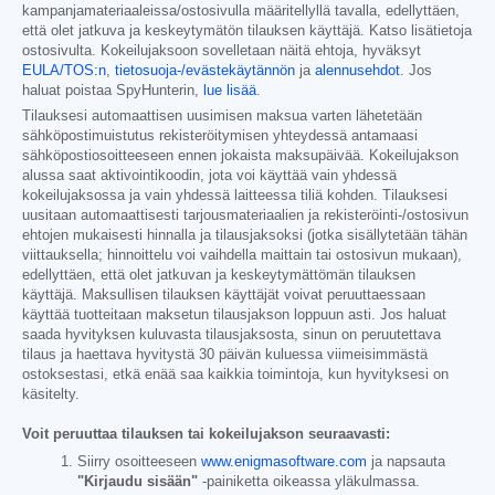
kampanjamateriaaleissa/ostosivulla määritellyllä tavalla, edellyttäen,
että olet jatkuva ja keskeytymätön tilauksen käyttäjä. Katso lisätietoja
ostosivulta. Kokeilujaksoon sovelletaan näitä ehtoja, hyväksyt
EULA/TOS:n
,
tietosuoja-/evästekäytännön
ja
alennusehdot
. Jos
haluat poistaa SpyHunterin,
lue lisää
.
Tilauksesi automaattisen uusimisen maksua varten lähetetään
sähköpostimuistutus rekisteröitymisen yhteydessä antamaasi
sähköpostiosoitteeseen ennen jokaista maksupäivää. Kokeilujakson
alussa saat aktivointikoodin, jota voi käyttää vain yhdessä
kokeilujaksossa ja vain yhdessä laitteessa tiliä kohden. Tilauksesi
uusitaan automaattisesti tarjousmateriaalien ja rekisteröinti-/ostosivun
ehtojen mukaisesti hinnalla ja tilausjaksoksi (jotka sisällytetään tähän
viittauksella; hinnoittelu voi vaihdella maittain tai ostosivun mukaan),
edellyttäen, että olet jatkuvan ja keskeytymättömän tilauksen
käyttäjä. Maksullisen tilauksen käyttäjät voivat peruuttaessaan
käyttää tuotteitaan maksetun tilausjakson loppuun asti. Jos haluat
saada hyvityksen kuluvasta tilausjaksosta, sinun on peruutettava
tilaus ja haettava hyvitystä 30 päivän kuluessa viimeisimmästä
ostoksestasi, etkä enää saa kaikkia toimintoja, kun hyvityksesi on
käsitelty.
Voit peruuttaa tilauksen tai kokeilujakson seuraavasti:
Siirry osoitteeseen
www.enigmasoftware.com
ja napsauta
"Kirjaudu sisään"
-painiketta oikeassa yläkulmassa.