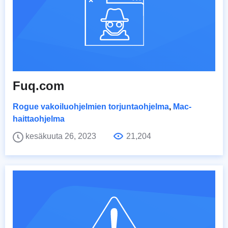
Fuq.com
Rogue vakoiluohjelmien torjuntaohjelma
,
Mac-
haittaohjelma
kesäkuuta 26, 2023
21,204