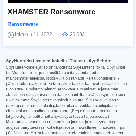
XHAMSTER Ransomware
Ransomware
lokakuu 11, 2022
20,693
SpyHunterin ilmainen kokeilu: Tärkeät käyttöehdot
SpyHunter-kokeilujakso on tarkoitettu SpyHunter Pro- tai SpyHunter
for Mac -tuotteille, ja se sisältää useita laitteita (kuten
mainosmateriaaleissa/ostosivulla on kuvattu) kertaluonteiseksi 7
päivän kokeilujaksoksi. Kokeilujakso tarjoaa kattavat haittaohjelmien
tunnistus- ja poistotoiminnot, tehokkaat suojaukset järjestelmän
aktiiviseen suojaamiseen haittaohjelmauhilta sekä pääsyn tekniseen
tukitiimiimme SpyHunter-tukipalvelun kautta. Sinulta ei veloiteta
maksuja etukäteen kokeilujakson aikana, vaikka kokeilujakson
aktivoimiseen vaaditaan luottokortti. (Prepaid-luotto-, pankki- ja
lahjakortteja ei välttämättä hyväksytä tässä tarjouksessa.)
Maksutapasi vaatimus on varmistaa jatkuva ja keskeytymätön
suojaus siirryttäessäsi kokeilujaksosta maksulliseen tilaukseen, jos
päätät ostaa. Maksutavaltasi ei veloiteta maksusummaa etukäteen