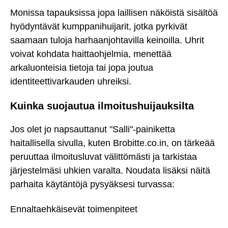
Monissa tapauksissa jopa laillisen näköistä sisältöä
hyödyntävät kumppanihuijarit, jotka pyrkivät
saamaan tuloja harhaanjohtavilla keinoilla. Uhrit
voivat kohdata haittaohjelmia, menettää
arkaluonteisia tietoja tai jopa joutua
identiteettivarkauden uhreiksi.
Kuinka suojautua ilmoitushuijauksilta
Jos olet jo napsauttanut "Salli"-painiketta
haitallisella sivulla, kuten Brobitte.co.in, on tärkeää
peruuttaa ilmoitusluvat välittömästi ja tarkistaa
järjestelmäsi uhkien varalta. Noudata lisäksi näitä
parhaita käytäntöjä pysyäksesi turvassa:
Ennaltaehkäisevät toimenpiteet