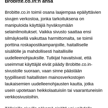
Brobitte.co.in:n ansa
Brobitte.co.in toimii osana laajempaa epäilyttävien
sivujen verkostoa, jonka tarkoituksena on
manipuloida käyttäjiä hyväksymään
selainilmoitukset. Vaikka sivusto saattaa ensi
silmäyksellä vaikuttaa harmittomalta, se toimii
porttina roskapostikampanjoille, haitalliselle
sisällölle ja mahdollisesti haitallisille
uudelleenohjauksille. Tutkijat havaitsivat, että
useimmat käyttäjät eivät päädy Brobitte.co.in-
sivustolle suoraan, vaan sinne päästään
tyypillisesti haitallisten mainosverkostojen
laukaisemien uudelleenohjausten kautta, jotka
usein upotetaan heikkolaatuisiin tai vaarantuneisiin
verkkosivustoihin.