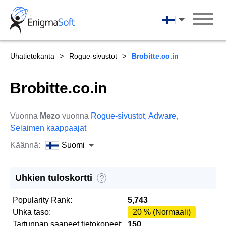
Skip
to
Suomi
content
Uhatietokanta
Rogue-sivustot
Brobitte.co.in
Brobitte.co.in
Vuonna
Mezo
vuonna
Rogue-sivustot
,
Adware
,
Selaimen kaappaajat
Käännä:
Suomi
Uhkien tuloskortti
?
Popularity Rank:
5,743
Uhka taso:
20 % (Normaali)
Tartunnan saaneet tietokoneet:
150