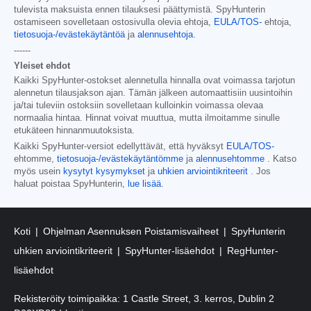
tulevista maksuista ennen tilauksesi päättymistä. SpyHunterin
ostamiseen sovelletaan ostosivulla olevia ehtoja,
EULA/TOS-
ehtoja,
tietosuoja-/evästekäytäntöä
ja
alennusehtoja
.
------
Yleiset ehdot
Kaikki SpyHunter-ostokset alennetulla hinnalla ovat voimassa tarjotun
alennetun tilausjakson ajan. Tämän jälkeen automaattisiin uusintoihin
ja/tai tuleviin ostoksiin sovelletaan kulloinkin voimassa olevaa
normaalia hintaa. Hinnat voivat muuttua, mutta ilmoitamme sinulle
etukäteen hinnanmuutoksista.
Kaikki SpyHunter-versiot edellyttävät, että hyväksyt
EULA/TOS-
ehtomme,
tietosuoja-/evästekäytäntömme
ja
alennusehtomme
. Katso
myös usein
kysytyt kysymykset
ja
uhkien arviointikriteerit
. Jos
haluat poistaa SpyHunterin,
lue lisää
.
Koti
Ohjelman Asennuksen Poistamisvaiheet
SpyHunterin
uhkien arviointikriteerit
SpyHunter-lisäehdot
RegHunter-
lisäehdot
Rekisteröity toimipaikka: 1 Castle Street, 3. kerros, Dublin 2