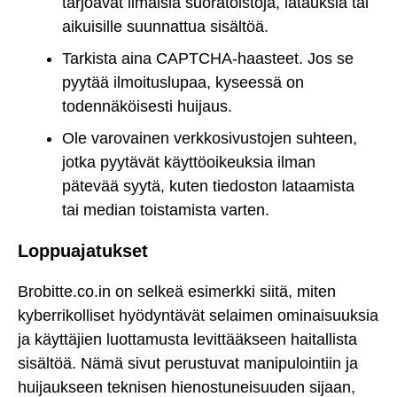
tarjoavat ilmaisia suoratoistoja, latauksia tai
aikuisille suunnattua sisältöä.
Tarkista aina CAPTCHA-haasteet. Jos se
pyytää ilmoituslupaa, kyseessä on
todennäköisesti huijaus.
Ole varovainen verkkosivustojen suhteen,
jotka pyytävät käyttöoikeuksia ilman
pätevää syytä, kuten tiedoston lataamista
tai median toistamista varten.
Loppuajatukset
Brobitte.co.in on selkeä esimerkki siitä, miten
kyberrikolliset hyödyntävät selaimen ominaisuuksia
ja käyttäjien luottamusta levittääkseen haitallista
sisältöä. Nämä sivut perustuvat manipulointiin ja
huijaukseen teknisen hienostuneisuuden sijaan,