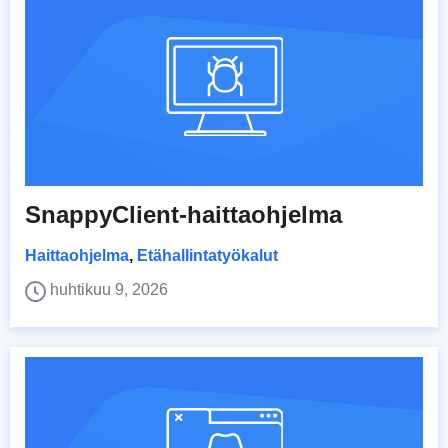
SnappyClient-haittaohjelma
Haittaohjelma
,
Etähallintatyökalut
huhtikuu 9, 2026