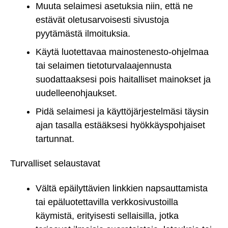
Muuta selaimesi asetuksia niin, että ne
estävät oletusarvoisesti sivustoja
pyytämästä ilmoituksia.
Käytä luotettavaa mainostenesto-ohjelmaa
tai selaimen tietoturvalaajennusta
suodattaaksesi pois haitalliset mainokset ja
uudelleenohjaukset.
Pidä selaimesi ja käyttöjärjestelmäsi täysin
ajan tasalla estääksesi hyökkäyspohjaiset
tartunnat.
Turvalliset selaustavat
Vältä epäilyttävien linkkien napsauttamista
tai epäluotettavilla verkkosivustoilla
käymistä, erityisesti sellaisilla, jotka