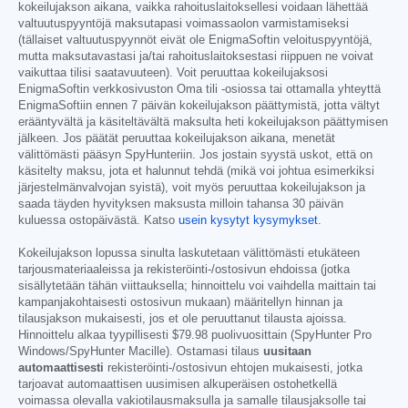
kokeilujakson aikana, vaikka rahoituslaitoksellesi voidaan lähettää
valtuutuspyyntöjä maksutapasi voimassaolon varmistamiseksi
(tällaiset valtuutuspyynnöt eivät ole EnigmaSoftin veloituspyyntöjä,
mutta maksutavastasi ja/tai rahoituslaitoksestasi riippuen ne voivat
vaikuttaa tilisi saatavuuteen). Voit peruuttaa kokeilujaksosi
EnigmaSoftin verkkosivuston Oma tili -osiossa tai ottamalla yhteyttä
EnigmaSoftiin ennen 7 päivän kokeilujakson päättymistä, jotta vältyt
erääntyvältä ja käsiteltävältä maksulta heti kokeilujakson päättymisen
jälkeen. Jos päätät peruuttaa kokeilujakson aikana, menetät
välittömästi pääsyn SpyHunteriin. Jos jostain syystä uskot, että on
käsitelty maksu, jota et halunnut tehdä (mikä voi johtua esimerkiksi
järjestelmänvalvojan syistä), voit myös peruuttaa kokeilujakson ja
saada täyden hyvityksen maksusta milloin tahansa 30 päivän
kuluessa ostopäivästä. Katso
usein kysytyt kysymykset
.
Kokeilujakson lopussa sinulta laskutetaan välittömästi etukäteen
tarjousmateriaaleissa ja rekisteröinti-/ostosivun ehdoissa (jotka
sisällytetään tähän viittauksella; hinnoittelu voi vaihdella maittain tai
kampanjakohtaisesti ostosivun mukaan) määritellyn hinnan ja
tilausjakson mukaisesti, jos et ole peruuttanut tilausta ajoissa.
Hinnoittelu alkaa tyypillisesti
$79.98
puolivuosittain (SpyHunter Pro
Windows/SpyHunter Macille). Ostamasi tilaus
uusitaan
automaattisesti
rekisteröinti-/ostosivun ehtojen mukaisesti, jotka
tarjoavat automaattisen uusimisen alkuperäisen ostohetkellä
voimassa olevalla vakiotilausmaksulla ja samalle tilausjaksolle tai