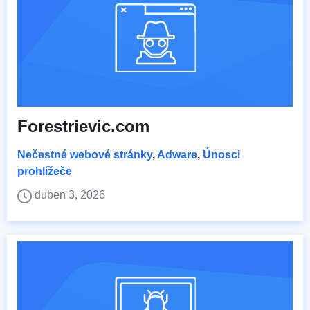
Forestrievic.com
Nečestné webové stránky
,
Adware
,
Únosci
prohlížeče
duben 3, 2026