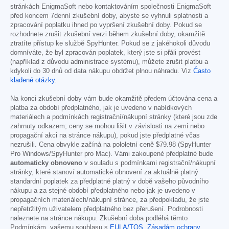
stránkách EnigmaSoft nebo kontaktováním společnosti EnigmaSoft
před koncem 7denní zkušební doby, abyste se vyhnuli splatnosti a
zpracování poplatku ihned po vypršení zkušební doby. Pokud se
rozhodnete zrušit zkušební verzi během zkušební doby, okamžitě
ztratíte přístup ke službě SpyHunter. Pokud se z jakéhokoli důvodu
domníváte, že byl zpracován poplatek, který jste si přáli provést
(například z důvodu administrace systému), můžete zrušit platbu a
kdykoli do 30 dnů od data nákupu obdržet plnou náhradu. Viz
Často
kladené otázky
.
Na konci zkušební doby vám bude okamžitě předem účtována cena a
platba za období předplatného, jak je uvedeno v nabídkových
materiálech a podmínkách registrační/nákupní stránky (které jsou zde
zahrnuty odkazem; ceny se mohou lišit v závislosti na zemi nebo
propagační akci na stránce nákupu), pokud jste předplatné včas
nezrušili. Cena obvykle začíná na pololetní ceně
$79.98
(SpyHunter
Pro Windows/SpyHunter pro Mac). Vámi zakoupené předplatné bude
automaticky obnoveno
v souladu s podmínkami registrační/nákupní
stránky, které stanoví automatické obnovení za aktuálně platný
standardní poplatek za předplatné platný v době vašeho původního
nákupu a za stejné období předplatného nebo jak je uvedeno v
propagačních materiálech/nákupní stránce, za předpokladu, že jste
nepřetržitým uživatelem předplatného bez přerušení. Podrobnosti
naleznete na stránce nákupu. Zkušební doba podléhá těmto
Podmínkám, vašemu souhlasu s
EULA/TOS
,
Zásadám ochrany