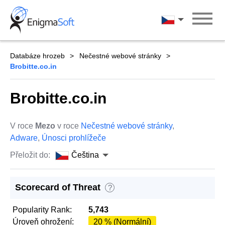
Skip
to
Čeština
content
Databáze hrozeb
Nečestné webové stránky
Brobitte.co.in
Brobitte.co.in
V roce
Mezo
v roce
Nečestné webové stránky
,
Adware
,
Únosci prohlížeče
Přeložit do:
Čeština
Scorecard of Threat
?
Popularity Rank:
5,743
Úroveň ohrožení:
20 % (Normální)