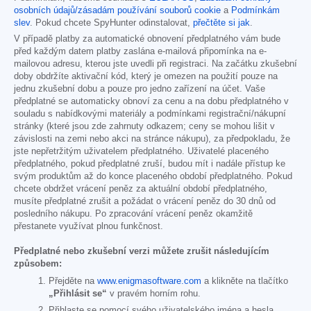
osobních údajů/zásadám používání souborů cookie
a
Podmínkám
slev
. Pokud chcete SpyHunter odinstalovat,
přečtěte si jak
.
V případě platby za automatické obnovení předplatného vám bude
před každým datem platby zaslána e-mailová připomínka na e-
mailovou adresu, kterou jste uvedli při registraci. Na začátku zkušební
doby obdržíte aktivační kód, který je omezen na použití pouze na
jednu zkušební dobu a pouze pro jedno zařízení na účet. Vaše
předplatné se automaticky obnoví za cenu a na dobu předplatného v
souladu s nabídkovými materiály a podmínkami registrační/nákupní
stránky (které jsou zde zahrnuty odkazem; ceny se mohou lišit v
závislosti na zemi nebo akci na stránce nákupu), za předpokladu, že
jste nepřetržitým uživatelem předplatného. Uživatelé placeného
předplatného, pokud předplatné zruší, budou mít i nadále přístup ke
svým produktům až do konce placeného období předplatného. Pokud
chcete obdržet vrácení peněz za aktuální období předplatného,
musíte předplatné zrušit a požádat o vrácení peněz do 30 dnů od
posledního nákupu. Po zpracování vrácení peněz okamžitě
přestanete využívat plnou funkčnost.
Předplatné nebo zkušební verzi můžete zrušit následujícím
způsobem:
Přejděte na
www.enigmasoftware.com
a klikněte na tlačítko
„Přihlásit se“
v pravém horním rohu.
Přihlaste se pomocí svého uživatelského jména a hesla.