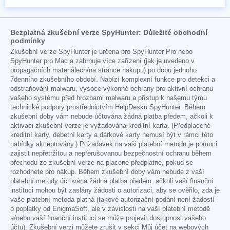
Bezplatná zkušební verze SpyHunter: Důležité obchodní
podmínky
Zkušební verze SpyHunter je určena pro SpyHunter Pro nebo
SpyHunter pro Mac a zahrnuje více zařízení (jak je uvedeno v
propagačních materiálech/na stránce nákupu) po dobu jednoho
7denního zkušebního období. Nabízí komplexní funkce pro detekci a
odstraňování malwaru, vysoce výkonné ochrany pro aktivní ochranu
vašeho systému před hrozbami malwaru a přístup k našemu týmu
technické podpory prostřednictvím HelpDesku SpyHunter. Během
zkušební doby vám nebude účtována žádná platba předem, ačkoli k
aktivaci zkušební verze je vyžadována kreditní karta. (Předplacené
kreditní karty, debetní karty a dárkové karty nemusí být v rámci této
nabídky akceptovány.) Požadavek na vaši platební metodu je pomoci
zajistit nepřetržitou a nepřerušovanou bezpečnostní ochranu během
přechodu ze zkušební verze na placené předplatné, pokud se
rozhodnete pro nákup. Během zkušební doby vám nebude z vaší
platební metody účtována žádná platba předem, ačkoli vaší finanční
instituci mohou být zaslány žádosti o autorizaci, aby se ověřilo, zda je
vaše platební metoda platná (takové autorizační podání není žádostí
o poplatky od EnigmaSoft, ale v závislosti na vaší platební metodě
a/nebo vaší finanční instituci se může projevit dostupnost vašeho
účtu). Zkušební verzi můžete zrušit v sekci Můj účet na webových