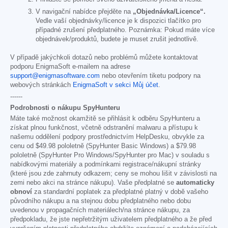
V navigační nabídce přejděte na
„Objednávka/Licence“.
Vedle vaší objednávky/licence je k dispozici tlačítko pro
případné zrušení předplatného. Poznámka: Pokud máte více
objednávek/produktů, budete je muset zrušit jednotlivě.
V případě jakýchkoli dotazů nebo problémů můžete kontaktovat
podporu EnigmaSoft e-mailem na adrese
support@enigmasoftware.com
nebo otevřením tiketu podpory na
webových stránkách
EnigmaSoft v sekci Můj účet
.
------
Podrobnosti o nákupu SpyHunteru
Máte také možnost okamžitě se přihlásit k odběru SpyHunteru a
získat plnou funkčnost, včetně odstranění malwaru a přístupu k
našemu oddělení podpory prostřednictvím HelpDesku, obvykle za
cenu od
$49.98
pololetně (SpyHunter Basic Windows) a
$79.98
pololetně (SpyHunter Pro Windows/SpyHunter pro Mac) v souladu s
nabídkovými materiály a podmínkami registrace/nákupní stránky
(které jsou zde zahrnuty odkazem; ceny se mohou lišit v závislosti na
zemi nebo akci na stránce nákupu). Vaše předplatné se
automaticky
obnoví
za standardní poplatek za předplatné platný v době vašeho
původního nákupu a na stejnou dobu předplatného nebo dobu
uvedenou v propagačních materiálech/na stránce nákupu, za
předpokladu, že jste nepřetržitým uživatelem předplatného a že před