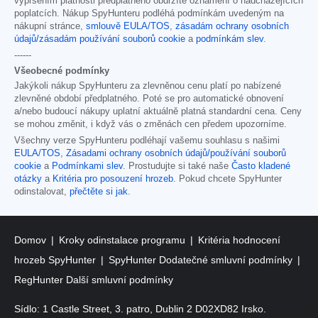
vypršením platnosti předplatného obdržíte oznámení o nadcházejících
poplatcích. Nákup SpyHunteru podléhá podmínkám uvedeným na
nákupní stránce,
smlouvě EULA/TOS
,
zásadám ochrany osobních
údajů/zásadám používání souborů cookie
a
podmínkám slev
.
------
Všeobecné podmínky
Jakýkoli nákup SpyHunteru za zlevněnou cenu platí po nabízené
zlevněné období předplatného. Poté se pro automatické obnovení
a/nebo budoucí nákupy uplatní aktuálně platná standardní cena. Ceny
se mohou změnit, i když vás o změnách cen předem upozorníme.
Všechny verze SpyHunteru podléhají vašemu souhlasu s našimi
EULA/TOS
,
Zásadami ochrany osobních údajů/používání souborů
cookie
a
Podmínkami slev
. Prostudujte si také naše
Často kladené
otázky
a
Kritéria pro posouzení hrozeb
. Pokud chcete SpyHunter
odinstalovat,
přečtěte si jak
.
Domov
Kroky odinstalace programu
Kritéria hodnocení
hrozeb SpyHunter
SpyHunter Dodatečné smluvní podmínky
RegHunter Další smluvní podmínky
Sídlo: 1 Castle Street, 3. patro, Dublin 2 D02XD82 Irsko.