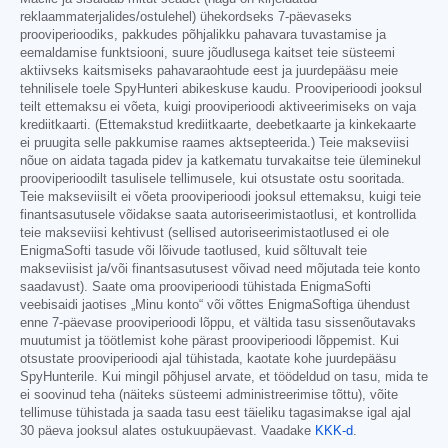
reklaammaterjalides/ostulehel) ühekordseks 7-päevaseks
prooviperioodiks, pakkudes põhjalikku pahavara tuvastamise ja
eemaldamise funktsiooni, suure jõudlusega kaitset teie süsteemi
aktiivseks kaitsmiseks pahavaraohtude eest ja juurdepääsu meie
tehnilisele toele SpyHunteri abikeskuse kaudu. Prooviperioodi jooksul
teilt ettemaksu ei võeta, kuigi prooviperioodi aktiveerimiseks on vaja
krediitkaarti. (Ettemakstud krediitkaarte, deebetkaarte ja kinkekaarte
ei pruugita selle pakkumise raames aktsepteerida.) Teie makseviisi
nõue on aidata tagada pidev ja katkematu turvakaitse teie üleminekul
prooviperioodilt tasulisele tellimusele, kui otsustate ostu sooritada.
Teie makseviisilt ei võeta prooviperioodi jooksul ettemaksu, kuigi teie
finantsasutusele võidakse saata autoriseerimistaotlusi, et kontrollida
teie makseviisi kehtivust (sellised autoriseerimistaotlused ei ole
EnigmaSofti tasude või lõivude taotlused, kuid sõltuvalt teie
makseviisist ja/või finantsasutusest võivad need mõjutada teie konto
saadavust). Saate oma prooviperioodi tühistada EnigmaSofti
veebisaidi jaotises „Minu konto“ või võttes EnigmaSoftiga ühendust
enne 7-päevase prooviperioodi lõppu, et vältida tasu sissenõutavaks
muutumist ja töötlemist kohe pärast prooviperioodi lõppemist. Kui
otsustate prooviperioodi ajal tühistada, kaotate kohe juurdepääsu
SpyHunterile. Kui mingil põhjusel arvate, et töödeldud on tasu, mida te
ei soovinud teha (näiteks süsteemi administreerimise tõttu), võite
tellimuse tühistada ja saada tasu eest täieliku tagasimakse igal ajal
30 päeva jooksul alates ostukuupäevast. Vaadake
KKK-d
.