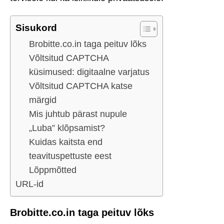
Sisukord
Brobitte.co.in taga peituv lõks
Võltsitud CAPTCHA
küsimused: digitaalne varjatus
Võltsitud CAPTCHA katse
märgid
Mis juhtub pärast nupule
„Luba” klõpsamist?
Kuidas kaitsta end
teavituspettuste eest
Lõppmõtted
URL-id
Brobitte.co.in taga peituv lõks