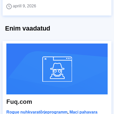
aprill 9, 2026
Enim vaadatud
Fuq.com
Rogue nuhkvaratõrjeprogramm
,
Maci pahavara