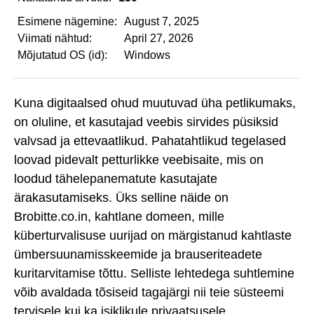
Esimene nägemine:
August 7, 2025
Viimati nähtud:
April 27, 2026
Mõjutatud OS (id):
Windows
Kuna digitaalsed ohud muutuvad üha petlikumaks,
on oluline, et kasutajad veebis sirvides püsiksid
valvsad ja ettevaatlikud. Pahatahtlikud tegelased
loovad pidevalt petturlikke veebisaite, mis on
loodud tähelepanematute kasutajate
ärakasutamiseks. Üks selline näide on
Brobitte.co.in, kahtlane domeen, mille
küberturvalisuse uurijad on märgistanud kahtlaste
ümbersuunamisskeemide ja brauseriteadete
kuritarvitamise tõttu. Selliste lehtedega suhtlemine
võib avaldada tõsiseid tagajärgi nii teie süsteemi
tervisele kui ka isiklikule privaatsusele.