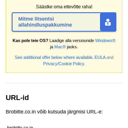
Säästke oma ettevõtte raha!
Mitme litsentsi
allahindluspakkumine
Kas pole teie OS?
Laadige alla versioonide
Windows®
ja
Mac®
jaoks.
See additional offer below where available.
EULA
and
Privacy/Cookie Policy
.
URL-id
Brobitte.co.in võib kutsuda järgmisi URL-e:
brobitte.co.in