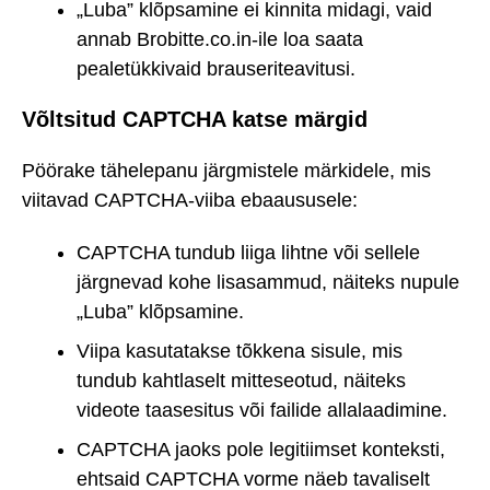
„Luba” klõpsamine ei kinnita midagi, vaid
annab Brobitte.co.in-ile loa saata
pealetükkivaid brauseriteavitusi.
Võltsitud CAPTCHA katse märgid
Pöörake tähelepanu järgmistele märkidele, mis
viitavad CAPTCHA-viiba ebaaususele:
CAPTCHA tundub liiga lihtne või sellele
järgnevad kohe lisasammud, näiteks nupule
„Luba” klõpsamine.
Viipa kasutatakse tõkkena sisule, mis
tundub kahtlaselt mitteseotud, näiteks
videote taasesitus või failide allalaadimine.
CAPTCHA jaoks pole legitiimset konteksti,
ehtsaid CAPTCHA vorme näeb tavaliselt