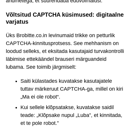
andmetega, et suurendada eduvõimalusi.
Võltsitud CAPTCHA küsimused: digitaalne
varjatus
Üks Brobitte.co.in levinumaid trikke on petturlik
CAPTCHA-kinnitusprotsess. See mehhanism on
loodud selleks, et eksitada kasutajaid turvakontrolli
läbimise ettekäändel brauseri märguandeid
lubama. See toimib järgmiselt:
Saiti külastades kuvatakse kasutajatele
tuttav märkeruut CAPTCHA-ga, millel on kiri
„Ma ei ole robot“.
Kui sellele klõpsatakse, kuvatakse saidil
teade: „Klõpsake nupul „Luba”, et kinnitada,
et te pole robot.”