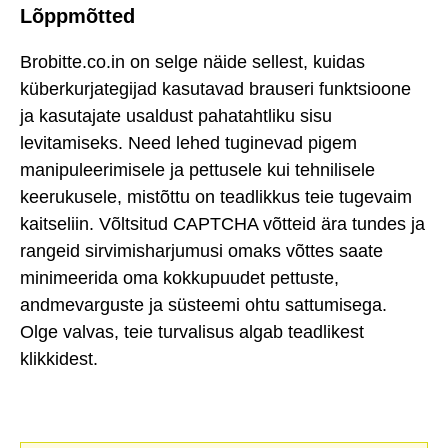
Lõppmõtted
Brobitte.co.in on selge näide sellest, kuidas
küberkurjategijad kasutavad brauseri funktsioone
ja kasutajate usaldust pahatahtliku sisu
levitamiseks. Need lehed tuginevad pigem
manipuleerimisele ja pettusele kui tehnilisele
keerukusele, mistõttu on teadlikkus teie tugevaim
kaitseliin. Võltsitud CAPTCHA võtteid ära tundes ja
rangeid sirvimisharjumusi omaks võttes saate
minimeerida oma kokkupuudet pettuste,
andmevarguste ja süsteemi ohtu sattumisega.
Olge valvas, teie turvalisus algab teadlikest
klikkidest.