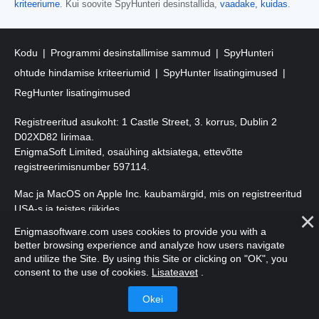
kriteeriume
. Kui soovite SpyHunteri desinstallida,
vaadake, kuidas
.
Kodu
Programmi desinstallimise sammud
SpyHunteri
ohtude hindamise kriteeriumid
SpyHunter lisatingimused
RegHunter lisatingimused
Registreeritud asukoht: 1 Castle Street, 3. korrus, Dublin 2
D02XD82 Iirimaa.
EnigmaSoft Limited, osaühing aktsiatega, ettevõtte
registreerimisnumber 597114.
Mac ja MacOS on Apple Inc. kaubamärgid, mis on registreeritud
USA-s ja teistes riikides.
Enigmasoftware.com uses cookies to provide you with a
Autoriõigus 2016-
2026
. EnigmaSoft Ltd. Kõik õigused kaitstud.
better browsing experience and analyze how users navigate
and utilize the Site. By using this Site or clicking on "OK", you
consent to the use of cookies.
Lisateavet
.