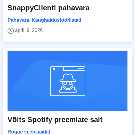
SnappyClienti pahavara
Pahavara
,
Kaughaldustööriistad
aprill 9, 2026
Võlts Spotify preemiate sait
Rogue veebisaidid