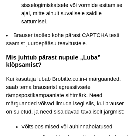
sisselogimiskatsete või vormide esitamise
ajal, mitte ainult suvalisele saidile
sattumisel.
Brauser taotleb kohe pärast CAPTCHA testi
saamist juurdepääsu teavitustele.
Mis juhtub pärast nupule „Luba”
klõpsamist?
Kui kasutaja lubab Brobitte.co.in-i märguanded,
saab tema brauserist agressiivsete
rämpspostikampaaniate sihtmärk. Need
märguanded võivad ilmuda isegi siis, kui brauser
on suletud, ja need sisaldavad tavaliselt järgmist:
Võltsloosimised või auhinnahoiatused