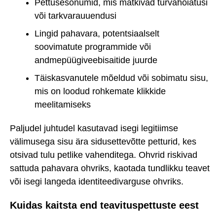
Pettusesõnumid, mis matkivad turvahoiatusi
või tarkvarauuendusi
Lingid pahavara, potentsiaalselt
soovimatute programmide või
andmepüügiveebisaitide juurde
Täiskasvanutele mõeldud või sobimatu sisu,
mis on loodud rohkemate klikkide
meelitamiseks
Paljudel juhtudel kasutavad isegi legitiimse
välimusega sisu ära sidusettevõtte petturid, kes
otsivad tulu petlike vahenditega. Ohvrid riskivad
sattuda pahavara ohvriks, kaotada tundlikku teavet
või isegi langeda identiteedivarguse ohvriks.
Kuidas kaitsta end teavituspettuste eest