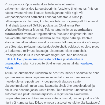
Prooviperioodi lõpus esitatakse teile kohe ettemaks
pakkumismaterjalides ja registreerimis-/ostulehe tingimustes (mis on
käesolevasse viitena lisatud; hinnakujundus võib riigiti või
kampaaniapõhiselt ostulehelt erineda) sätestatud hinna ja
tellimusperioodi ulatuses, kui te pole tellimust õigeaegselt tühistanud.
Hind algab tavaliselt
$79.98
poolaastas (SpyHunter Pro
Windows/SpyHunter Macile). Teie ostetud tellimus
uuendatakse
automaatselt
vastavalt registreerimis-/ostulehe tingimustele, mis
näevad ette automaatse uuendamise teie algse ostu ajal kehtiva
standardse tellimustasu alusel ja samaks tellimusperioodiks või nagu
on sätestatud reklaamimaterjalides/ostulehelt, eeldusel, et olete pidev
ja katkematu tellimuse kasutaja. Lisateavet leiate ostulehelt.
Prooviperiood kuulub käesolevate tingimuste, teie nõusoleku
EULA/TOS-i,
privaatsus-/küpsiste poliitika
ja
allahindluste
tingimustega
alla. Kui soovite SpyHunteri desinstallida,
vaadake,
kuidas
.
Tellimuse automaatse uuendamise eest tasumiseks saadetakse enne
iga maksekuupäeva registreerimisel esitatud e-posti aadressile
meeldetuletus e-posti teel. Prooviperioodi alguses saate
aktiveerimiskoodi, mida saab kasutada ainult ühe prooviperioodi ja
ainult ühe seadme jaoks konto kohta. Teie tellimus uuendatakse
automaatselt pakkumismaterjalides ja registreerimis-/ostulehe
tingimustes (mis on käesolevasse viitena lisatud; hinnakujundus võib
riigiti või kampaaniate lõikes erineda vastavalt ostulehe üksikasjadele)