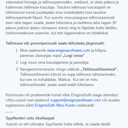
sätestatud hinnaga ja tellimusperioodiks, eeldusel, et olete pideva ja
katkematu tellimuse kasutaja. Tasulise tellimuse kasutajatel on
tühistamise korral juurdepääs oma tootele(dele) kuni tasulise
tellimusperioodi lõpuni. Kui soovite oma praeguse tellimusperioodi
eest raha tagasi saada, peate tühistama ja taotlema raha tagasi 30
päeva jooksul alates viimasest ostust ning te lõpetate kohe täieliku
funktsionaalsuse saamise, kui teie tagasimakse on töödeldud.
Tellimuse või prooviperioodi saate tühistada järgmiselt:
Mine aadressile
www.enigmasoftware.com
ja klõpsa
paremas ülanurgas nupul
„Logi sisse”
.
Logi sisse oma kasutajanime ja parooliga.
Navigeerimismenüüs minge valikule
„Tellimus/litsentsid“.
Tellimuse/litsentsi kõrval on nupp tellimuse tühistamiseks,
kui see on kohaldatav. Märkus. Kui teil on mitu
tellimust/toodet, peate need eraldi tühistama.
Küsimuste või probleemide korral võite EnigmaSofti toega ühendust
võtta e-posti teel aadressil
support@enigmasoftware.com
või avades
tugiteenuse pileti
EnigmaSofti Minu Konto
veebisaidil.
------
SpyHunteri ostu üksikasjad
Samuti on teil võimalus SpyHunter kohe tellida, et saada täielik