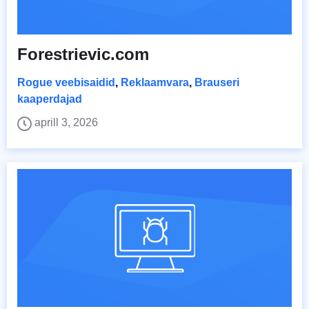
Forestrievic.com
Rogue veebisaidid
,
Reklaamvara
,
Brauseri
kaaperdajad
aprill 3, 2026