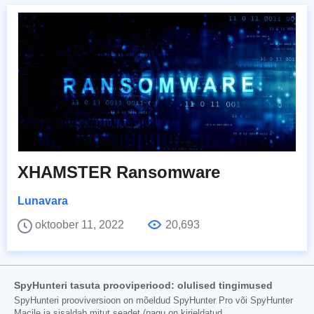
XHAMSTER Ransomware
Lunavara
oktoober 11, 2022
20,693
SpyHunteri tasuta prooviperiood: olulised tingimused
SpyHunteri prooviversioon on mõeldud SpyHunter Pro või SpyHunter
Macile ja sisaldab mitut seadet (nagu on kirjeldatud