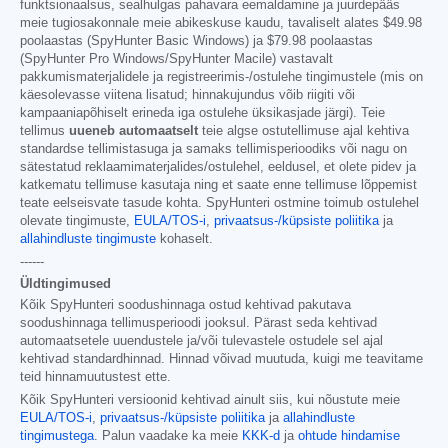
funktsionaalsus, sealhulgas pahavara eemaldamine ja juurdepääs
meie tugiosakonnale meie abikeskuse kaudu, tavaliselt alates
$49.98
poolaastas (SpyHunter Basic Windows) ja
$79.98
poolaastas
(SpyHunter Pro Windows/SpyHunter Macile) vastavalt
pakkumismaterjalidele ja registreerimis-/ostulehe tingimustele (mis on
käesolevasse viitena lisatud; hinnakujundus võib riigiti või
kampaaniapõhiselt erineda iga ostulehe üksikasjade järgi). Teie
tellimus
uueneb automaatselt
teie algse ostutellimuse ajal kehtiva
standardse tellimistasuga ja samaks tellimisperioodiks või nagu on
sätestatud reklaamimaterjalides/ostulehel, eeldusel, et olete pidev ja
katkematu tellimuse kasutaja ning et saate enne tellimuse lõppemist
teate eelseisvate tasude kohta. SpyHunteri ostmine toimub ostulehel
olevate tingimuste,
EULA/TOS-i
,
privaatsus-/küpsiste poliitika
ja
allahindluste tingimuste
kohaselt.
------
Üldtingimused
Kõik SpyHunteri soodushinnaga ostud kehtivad pakutava
soodushinnaga tellimusperioodi jooksul. Pärast seda kehtivad
automaatsetele uuendustele ja/või tulevastele ostudele sel ajal
kehtivad standardhinnad. Hinnad võivad muutuda, kuigi me teavitame
teid hinnamuutustest ette.
Kõik SpyHunteri versioonid kehtivad ainult siis, kui nõustute meie
EULA/TOS-i
,
privaatsus-/küpsiste poliitika
ja
allahindluste
tingimustega
. Palun vaadake ka meie
KKK-d
ja
ohtude hindamise