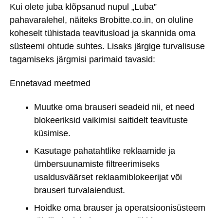
Kui olete juba klõpsanud nupul „Luba”
pahavaralehel, näiteks Brobitte.co.in, on oluline
koheselt tühistada teavitusload ja skannida oma
süsteemi ohtude suhtes. Lisaks järgige turvalisuse
tagamiseks järgmisi parimaid tavasid:
Ennetavad meetmed
Muutke oma brauseri seadeid nii, et need
blokeeriksid vaikimisi saitidelt teavituste
küsimise.
Kasutage pahatahtlike reklaamide ja
ümbersuunamiste filtreerimiseks
usaldusväärset reklaamiblokeerijat või
brauseri turvalaiendust.
Hoidke oma brauser ja operatsioonisüsteem