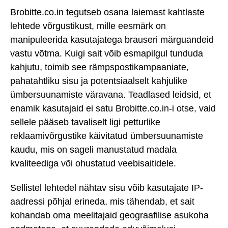
Brobitte.co.in tegutseb osana laiemast kahtlaste
lehtede võrgustikust, mille eesmärk on
manipuleerida kasutajatega brauseri märguandeid
vastu võtma. Kuigi sait võib esmapilgul tunduda
kahjutu, toimib see rämpspostikampaaniate,
pahatahtliku sisu ja potentsiaalselt kahjulike
ümbersuunamiste väravana. Teadlased leidsid, et
enamik kasutajaid ei satu Brobitte.co.in-i otse, vaid
sellele pääseb tavaliselt ligi petturlike
reklaamivõrgustike käivitatud ümbersuunamiste
kaudu, mis on sageli manustatud madala
kvaliteediga või ohustatud veebisaitidele.
Sellistel lehtedel nähtav sisu võib kasutajate IP-
aadressi põhjal erineda, mis tähendab, et sait
kohandab oma meelitajaid geograafilise asukoha