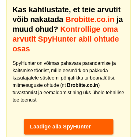
Kas kahtlustate, et teie arvutit
võib nakatada
Brobitte.co.in
ja
muud ohud?
Kontrollige oma
arvutit SpyHunter abil ohtude
osas
SpyHunter on võimas pahavara parandamise ja
kaitsmise tööriist, mille eesmärk on pakkuda
kasutajatele süsteemi põhjalikku turbeanalüüsi,
mitmesuguste ohtude (nt
Brobitte.co.in
)
tuvastamist ja eemaldamist ning üks-ühele tehnilise
toe teenust.
Laadige alla SpyHunter