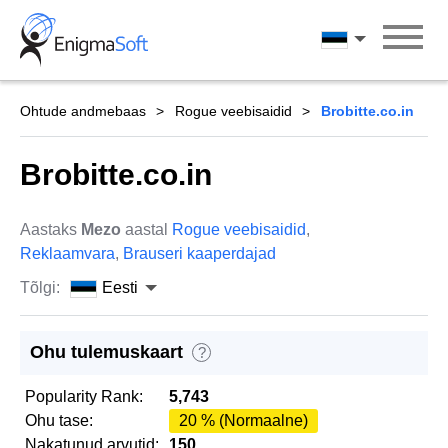
Skip
to
Eesti
content
Ohtude andmebaas
Rogue veebisaidid
Brobitte.co.in
Brobitte.co.in
Aastaks
Mezo
aastal
Rogue veebisaidid
,
Reklaamvara
,
Brauseri kaaperdajad
Tõlgi:
Eesti
Ohu tulemuskaart
?
Popularity Rank:
5,743
Ohu tase:
20 % (Normaalne)
Nakatunud arvutid:
150