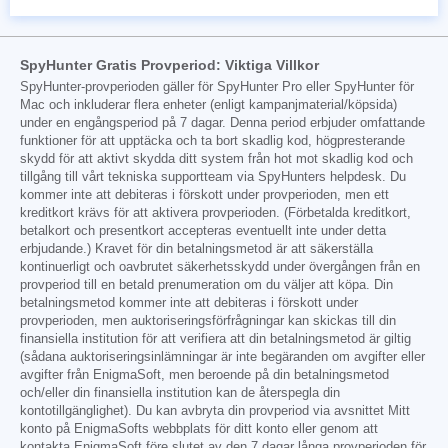
SpyHunter Gratis Provperiod: Viktiga Villkor
SpyHunter-provperioden gäller för SpyHunter Pro eller SpyHunter för
Mac och inkluderar flera enheter (enligt kampanjmaterial/köpsida)
under en engångsperiod på 7 dagar. Denna period erbjuder omfattande
funktioner för att upptäcka och ta bort skadlig kod, högpresterande
skydd för att aktivt skydda ditt system från hot mot skadlig kod och
tillgång till vårt tekniska supportteam via SpyHunters helpdesk. Du
kommer inte att debiteras i förskott under provperioden, men ett
kreditkort krävs för att aktivera provperioden. (Förbetalda kreditkort,
betalkort och presentkort accepteras eventuellt inte under detta
erbjudande.) Kravet för din betalningsmetod är att säkerställa
kontinuerligt och oavbrutet säkerhetsskydd under övergången från en
provperiod till en betald prenumeration om du väljer att köpa. Din
betalningsmetod kommer inte att debiteras i förskott under
provperioden, men auktoriseringsförfrågningar kan skickas till din
finansiella institution för att verifiera att din betalningsmetod är giltig
(sådana auktoriseringsinlämningar är inte begäranden om avgifter eller
avgifter från EnigmaSoft, men beroende på din betalningsmetod
och/eller din finansiella institution kan de återspegla din
kontotillgänglighet). Du kan avbryta din provperiod via avsnittet Mitt
konto på EnigmaSofts webbplats för ditt konto eller genom att
kontakta EnigmaSoft före slutet av den 7 dagar långa provperioden för