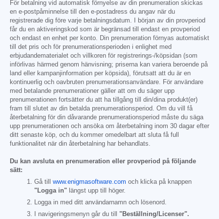
För betalning vid automatisk förnyelse av din prenumeration skickas
en e-postpåminnelse till den e-postadress du angav när du
registrerade dig före varje betalningsdatum. I början av din provperiod
får du en aktiveringskod som är begränsad till endast en provperiod
och endast en enhet per konto. Din prenumeration förnyas automatiskt
till det pris och för prenumerationsperioden i enlighet med
erbjudandematerialet och villkoren för registrerings-/köpsidan (som
införlivas härmed genom hänvisning; priserna kan variera beroende på
land eller kampanjinformation per köpsida), förutsatt att du är en
kontinuerlig och oavbruten prenumerationsanvändare. För användare
med betalande prenumerationer gäller att om du säger upp
prenumerationen fortsätter du att ha tillgång till din/dina produkt(er)
fram till slutet av din betalda prenumerationsperiod. Om du vill få
återbetalning för din dåvarande prenumerationsperiod måste du säga
upp prenumerationen och ansöka om återbetalning inom 30 dagar efter
ditt senaste köp, och du kommer omedelbart att sluta få full
funktionalitet när din återbetalning har behandlats.
Du kan avsluta en prenumeration eller provperiod på följande
sätt:
Gå till
www.enigmasoftware.com
och klicka på knappen
"Logga in"
längst upp till höger.
Logga in med ditt användarnamn och lösenord.
I navigeringsmenyn går du till
"Beställning/Licenser".