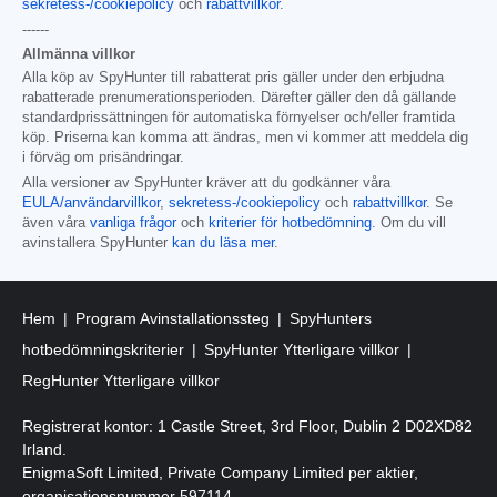
sekretess-/cookiepolicy
och
rabattvillkor
.
------
Allmänna villkor
Alla köp av SpyHunter till rabatterat pris gäller under den erbjudna
rabatterade prenumerationsperioden. Därefter gäller den då gällande
standardprissättningen för automatiska förnyelser och/eller framtida
köp. Priserna kan komma att ändras, men vi kommer att meddela dig
i förväg om prisändringar.
Alla versioner av SpyHunter kräver att du godkänner våra
EULA/användarvillkor
,
sekretess-/cookiepolicy
och
rabattvillkor
. Se
även våra
vanliga frågor
och
kriterier för hotbedömning
. Om du vill
avinstallera SpyHunter
kan du läsa mer
.
Hem
Program Avinstallationssteg
SpyHunters
hotbedömningskriterier
SpyHunter Ytterligare villkor
RegHunter Ytterligare villkor
Registrerat kontor: 1 Castle Street, 3rd Floor, Dublin 2 D02XD82
Irland.
EnigmaSoft Limited, Private Company Limited per aktier,
organisationsnummer 597114.