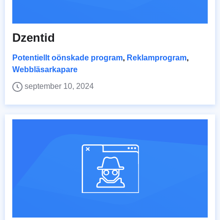
Dzentid
Potentiellt oönskade program
,
Reklamprogram
,
Webbläsarkapare
september 10, 2024