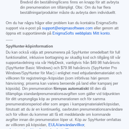
Bredvid din beställning/licens finns en knapp för att avbryta
din prenumeration om tillämpligt. Obs: Om du har flera
beställningar/produkter måste du avbryta dem individuellt.
Om du har några frågor eller problem kan du kontakta EnigmaSofts
support via e-post på
support@enigmasoftware.com
eller genom att
öppna ett supportärende på
EnigmaSofts webbplats Mitt konto
.
------
SpyHunter-köpinformation
Du kan också välja att prenumerera på SpyHunter omedelbart för full
funktionalitet, inklusive borttagning av skadlig kod och tillgång till vår
supportavdelning via vår HelpDesk, vanligtvis från
$49.98
halvårsvis
(SpyHunter Basic Windows) och
$79.98
halvårsvis (SpyHunter Pro
Windows/SpyHunter för Mac) i enlighet med erbjudandematerialet och
villkoren för registrerings-/köpsidan (som införlivas häri genom
hänvisning; priserna kan variera beroende på land eller kampanj per
köpsida). Din prenumeration
förnyas automatiskt
till den då
tillämpliga standardprenumerationsavgiften som gäller vid tidpunkten
för ditt ursprungliga köp av prenumerationen och för samma
prenumerationsperiod eller som anges i kampanjmaterialet/köpsidan,
förutsatt att du är en kontinuerlig, oavbruten prenumerationsanvändare
och för vilken du kommer att få ett meddelande om kommande
avgifter innan din prenumeration löper ut. Köp av SpyHunter omfattas
av villkoren på köpsidan,
EULA/användarvillkor
,