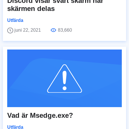
Discord visar svart skärm när
skärmen delas
Utfärda
juni 22, 2021
83,660
Vad är Msedge.exe?
Utfärda