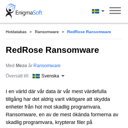
Skip
to
Svenska
content
Hotdatabas
Ransomware
RedRose Ransomware
RedRose Ransomware
Med
Mezo
år
Ransomware
Översätt till:
Svenska
I en värld där vår data är vår mest värdefulla
tillgång har det aldrig varit viktigare att skydda
enheter från hot mot skadlig programvara.
Ransomware, en av de mest ökända formerna av
skadlig programvara, krypterar filer på