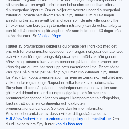
att undvika att en avgift förfaller och behandlas omedelbart efter att
din provperiod löper ut. Om du väljer att avbryta under din provperiod
förlorar du omedelbart åtkomsten till SpyHunter. Om du av någon
anledning tror att en avgift behandlades som du inte ville göra (vilket
till exempel kan bero på systemadministration) kan du också avbryta
och få full återbetalning för avgiften när som helst inom 30 dagar från
inköpsdatumet. Se
Vanliga frågor
.
I slutet av provperioden debiteras du omedelbart i förskott med det
pris och för prenumerationsperioden som anges i erbjudandematerialet
och villkoren för registrerings-/köpsidan (som införlivas häri genom
hänvisning; priserna kan variera beroende på land eller kampanj per
köpsida) om du inte har sagt upp prenumerationen i tid. Priset börjar
vanligtvis på
$79.98
per halvår (SpyHunter Pro Windows/SpyHunter
för Mac). Din köpta prenumeration
förnyas automatiskt
i enlighet med
villkoren för registrerings-/köpsidan, vilka föreskriver automatiska
förnyelser till den då gällande standardprenumerationsavgiften som
gäller vid tidpunkten för ditt ursprungliga köp och för samma
prenumerationsperiod eller som anges i kampanjmaterialet/köpsidan,
förutsatt att du är en kontinuerlig och oavbruten
prenumerationsanvändare. Se köpsidan för mer information.
Provperioden omfattas av dessa villkor, ditt godkännande av
EULA/användarvillkor
,
sekretess-/cookiepolicy
och
rabattvillkor
. Om
du vill avinstallera SpyHunter
kan du läsa mer
.