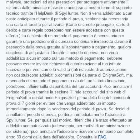
malware, protezioni ad alte prestazioni per proteggere attivamente il
sistema dalle minacce malware e accesso al nostro team di supporto
tecnico tramite l'HelpDesk di SpyHunter. Non ti verrà addebitato alcun
costo anticipato durante il periodo di prova, sebbene sia necessaria
una carta di credito per attivarla. (Carte di credito prepagate, carte di
debito e carte regalo potrebbero non essere accettate con questa
offerta.) La richiesta di un metodo di pagamento è necessaria per
garantire una protezione di sicurezza continua e ininterrotta durante il
passaggio dalla prova gratuita all'abbonamento a pagamento, qualora
decidessi di acquistarlo. Durante il periodo di prova, non verrà
addebitato alcun importo sul tuo metodo di pagamento, sebbene
possano essere inviate richieste di autorizzazione al tuo istituto
finanziario per verificarne la validità (tali richieste di autorizzazione
non costituiscono addebiti o commissioni da parte di EnigmaSoft, ma,
a seconda del metodo di pagamento e/o del tuo istituto finanziario,
potrebbero influire sulla disponibilità del tuo account). Puoi annullare il
periodo di prova tramite la sezione "Il mio account" del sito web di
EnigmaSoft o contattando EnigmaSoft prima della fine del periodo di
prova di 7 giorni per evitare che venga addebitato un importo
immediatamente dopo la scadenza del periodo di prova. Se decidi di
annullare il periodo di prova, perderai immediatamente l'accesso a
SpyHunter. Se, per qualsiasi motivo, ritieni che sia stato effettuato un
addebito non autorizzato (ad esempio, per motivi di amministrazione
del sistema), puoi annullare l'addebito e ricevere un rimborso completo
entro 30 giorni dalla data dell'addebito. Consulta le
FAQ
.