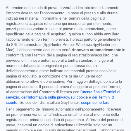
Al termine del periodo di prova, ti verrà addebitato immediatamente
l'importo dovuto per l'abbonamento, in base al prezzo e alla durata
indicati nei materiali informativi e nei termini della pagina di
registrazione/acquisto (che sono qui incorporati per riferimento; i
prezzi possono variare in base al paese o alla promozione, come
specificato nella pagina di acquisto), qualora tu non abbia annullato
l'abbonamento entro i termini previsti. I prezzi partono generalmente
da
$79.98
semestrali (SpyHunter Pro per Windows/SpyHunter per
Mac). L'abbonamento acquistato verrà
rinnovato automaticamente
in
conformità con i termini della pagina di registrazione/acquisto, che
prevedono il rinnovo automatico alla tariffa standard in vigore al
momento dell'acquisto originale e per la stessa durata
dell'abbonamento o come indicato nei materiali promozionali/nella
pagina di acquisto, a condizione che tu sia un utente con
abbonamento attivo e continuativo. Per maggiori dettagli, consulta la
pagina di acquisto. Il periodo di prova è soggetto ai presenti Termini,
all'accettazione del Contratto di licenza con
l'utente finale/Termini di
servizio
,
dell'Informativa sulla privacy/sui cookie
e
dei Termini di
sconto
. Se desideri disinstallare SpyHunter,
scopri come fare
.
Per il pagamento del rinnovo automatico dell'abbonamento, riceverai
un promemoria via email all'indirizzo email fornito al momento della
registrazione, prima di ogni data di pagamento. All'inizio del periodo di
prova, riceverai un codice di attivazione utilizzabile solo per un
periodo di prova e per un solo dispositivo per account. L'abbonamento