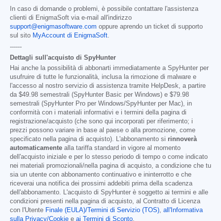
In caso di domande o problemi, è possibile contattare l'assistenza
clienti di EnigmaSoft via e-mail all'indirizzo
support@enigmasoftware.com
oppure aprendo un ticket di supporto
sul sito
MyAccount di EnigmaSoft
.
------
Dettagli sull'acquisto di SpyHunter
Hai anche la possibilità di abbonarti immediatamente a SpyHunter per
usufruire di tutte le funzionalità, inclusa la rimozione di malware e
l'accesso al nostro servizio di assistenza tramite HelpDesk, a partire
da
$49.98
semestrali (SpyHunter Basic per Windows) e
$79.98
semestrali (SpyHunter Pro per Windows/SpyHunter per Mac), in
conformità con i materiali informativi e i termini della pagina di
registrazione/acquisto (che sono qui incorporati per riferimento; i
prezzi possono variare in base al paese o alla promozione, come
specificato nella pagina di acquisto). L'abbonamento si
rinnoverà
automaticamente
alla tariffa standard in vigore al momento
dell'acquisto iniziale e per lo stesso periodo di tempo o come indicato
nei materiali promozionali/nella pagina di acquisto, a condizione che tu
sia un utente con abbonamento continuativo e ininterrotto e che
riceverai una notifica dei prossimi addebiti prima della scadenza
dell'abbonamento. L'acquisto di SpyHunter è soggetto ai termini e alle
condizioni presenti nella pagina di acquisto, al Contratto di Licenza
con l'Utente
Finale (EULA)/Termini di Servizio (TOS)
,
all'Informativa
sulla Privacy/Cookie
e
ai Termini di Sconto
.