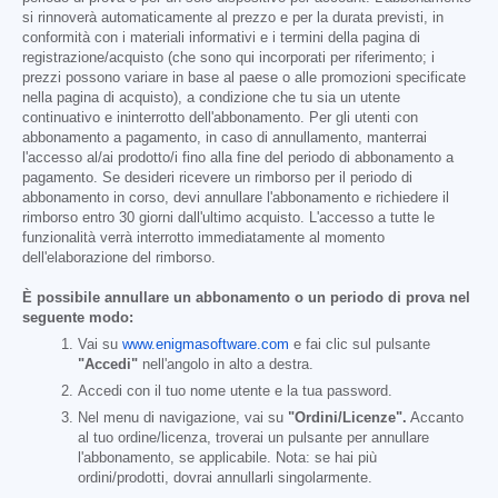
si rinnoverà automaticamente al prezzo e per la durata previsti, in
conformità con i materiali informativi e i termini della pagina di
registrazione/acquisto (che sono qui incorporati per riferimento; i
prezzi possono variare in base al paese o alle promozioni specificate
nella pagina di acquisto), a condizione che tu sia un utente
continuativo e ininterrotto dell'abbonamento. Per gli utenti con
abbonamento a pagamento, in caso di annullamento, manterrai
l'accesso al/ai prodotto/i fino alla fine del periodo di abbonamento a
pagamento. Se desideri ricevere un rimborso per il periodo di
abbonamento in corso, devi annullare l'abbonamento e richiedere il
rimborso entro 30 giorni dall'ultimo acquisto. L'accesso a tutte le
funzionalità verrà interrotto immediatamente al momento
dell'elaborazione del rimborso.
È possibile annullare un abbonamento o un periodo di prova nel
seguente modo:
Vai su
www.enigmasoftware.com
e fai clic sul pulsante
"Accedi"
nell'angolo in alto a destra.
Accedi con il tuo nome utente e la tua password.
Nel menu di navigazione, vai su
"Ordini/Licenze".
Accanto
al tuo ordine/licenza, troverai un pulsante per annullare
l'abbonamento, se applicabile. Nota: se hai più
ordini/prodotti, dovrai annullarli singolarmente.