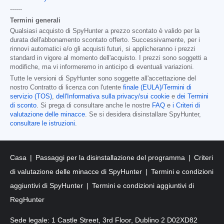
------
Termini generali
Qualsiasi acquisto di SpyHunter a prezzo scontato è valido per la
durata dell'abbonamento scontato offerto. Successivamente, per i
rinnovi automatici e/o gli acquisti futuri, si applicheranno i prezzi
standard in vigore al momento dell'acquisto. I prezzi sono soggetti a
modifiche, ma vi informeremo in anticipo di eventuali variazioni.
Tutte le versioni di SpyHunter sono soggette all'accettazione del
nostro Contratto di licenza con l'utente
finale (EULA)/Termini di
servizio (TOS)
,
dell'Informativa sulla privacy/sui cookie
e
dei Termini
di sconto
. Si prega di consultare anche le nostre
FAQ
e
i Criteri di
valutazione delle minacce
. Se si desidera disinstallare SpyHunter,
consultare le istruzioni
.
Casa
Passaggi per la disinstallazione del programma
Criteri
di valutazione delle minacce di SpyHunter
Termini e condizioni
aggiuntivi di SpyHunter
Termini e condizioni aggiuntivi di
RegHunter
Sede legale: 1 Castle Street, 3rd Floor, Dublino 2 D02XD82