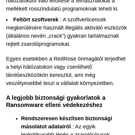
hálózatokból való letöltése a felhasználókat a
mellékelt rosszindulatú programoknak teheti ki.
Feltört szoftverek
: A szoftverlicencek
megkerülésére használt illegális aktiváló eszközök
(általános nevén „crack”) gyakran tartalmaznak
rejtett zsarolóprogramokat.
Egyes esetekben a RedRose önmagától terjedhet
a helyi hálózatokon vagy cserélhető
tárolóeszközökön keresztül, ami még
veszélyesebbé teszi a vállalati környezetben.
A legjobb biztonsági gyakorlatok a
Ransomware elleni védekezéshez
Rendszeresen készítsen biztonsági
másolatot adatairól
: Az egyik
legkritikusabb lépés a zsarolóvírusok,