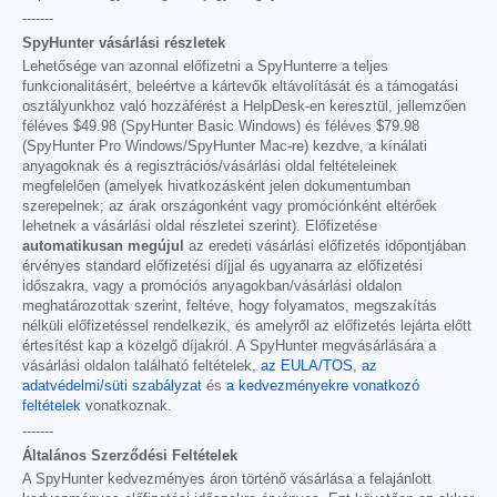
-------
SpyHunter vásárlási részletek
Lehetősége van azonnal előfizetni a SpyHunterre a teljes
funkcionalitásért, beleértve a kártevők eltávolítását és a támogatási
osztályunkhoz való hozzáférést a HelpDesk-en keresztül, jellemzően
féléves
$49.98
(SpyHunter Basic Windows) és féléves
$79.98
(SpyHunter Pro Windows/SpyHunter Mac-re) kezdve, a kínálati
anyagoknak és a regisztrációs/vásárlási oldal feltételeinek
megfelelően (amelyek hivatkozásként jelen dokumentumban
szerepelnek; az árak országonként vagy promóciónként eltérőek
lehetnek a vásárlási oldal részletei szerint). Előfizetése
automatikusan megújul
az eredeti vásárlási előfizetés időpontjában
érvényes standard előfizetési díjjal és ugyanarra az előfizetési
időszakra, vagy a promóciós anyagokban/vásárlási oldalon
meghatározottak szerint, feltéve, hogy folyamatos, megszakítás
nélküli előfizetéssel rendelkezik, és amelyről az előfizetés lejárta előtt
értesítést kap a közelgő díjakról. A SpyHunter megvásárlására a
vásárlási oldalon található feltételek,
az EULA/TOS
,
az
adatvédelmi/süti szabályzat
és
a kedvezményekre vonatkozó
feltételek
vonatkoznak.
-------
Általános Szerződési Feltételek
A SpyHunter kedvezményes áron történő vásárlása a felajánlott