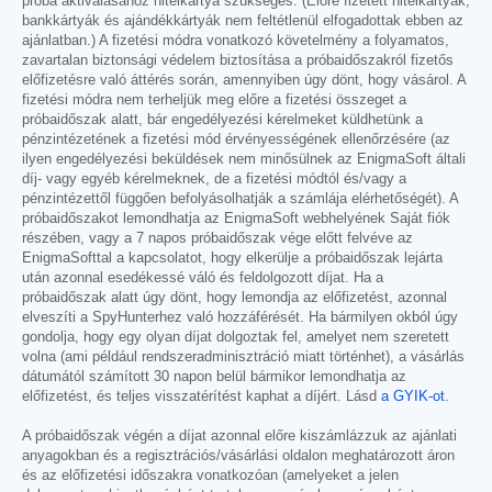
próba aktiválásához hitelkártya szükséges. (Előre fizetett hitelkártyák,
bankkártyák és ajándékkártyák nem feltétlenül elfogadottak ebben az
ajánlatban.) A fizetési módra vonatkozó követelmény a folyamatos,
zavartalan biztonsági védelem biztosítása a próbaidőszakról fizetős
előfizetésre való áttérés során, amennyiben úgy dönt, hogy vásárol. A
fizetési módra nem terheljük meg előre a fizetési összeget a
próbaidőszak alatt, bár engedélyezési kérelmeket küldhetünk a
pénzintézetének a fizetési mód érvényességének ellenőrzésére (az
ilyen engedélyezési beküldések nem minősülnek az EnigmaSoft általi
díj- vagy egyéb kérelmeknek, de a fizetési módtól és/vagy a
pénzintézettől függően befolyásolhatják a számlája elérhetőségét). A
próbaidőszakot lemondhatja az EnigmaSoft webhelyének Saját fiók
részében, vagy a 7 napos próbaidőszak vége előtt felvéve az
EnigmaSofttal a kapcsolatot, hogy elkerülje a próbaidőszak lejárta
után azonnal esedékessé váló és feldolgozott díjat. Ha a
próbaidőszak alatt úgy dönt, hogy lemondja az előfizetést, azonnal
elveszíti a SpyHunterhez való hozzáférését. Ha bármilyen okból úgy
gondolja, hogy egy olyan díjat dolgoztak fel, amelyet nem szeretett
volna (ami például rendszeradminisztráció miatt történhet), a vásárlás
dátumától számított 30 napon belül bármikor lemondhatja az
előfizetést, és teljes visszatérítést kaphat a díjért. Lásd
a GYIK-ot
.
A próbaidőszak végén a díjat azonnal előre kiszámlázzuk az ajánlati
anyagokban és a regisztrációs/vásárlási oldalon meghatározott áron
és az előfizetési időszakra vonatkozóan (amelyeket a jelen