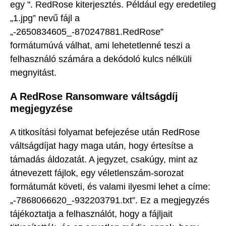
egy ". RedRose kiterjesztés. Például egy eredetileg
„1.jpg” nevű fájl a
„-2650834605_-870247881.RedRose”
formátumúvá válhat, ami lehetetlenné teszi a
felhasználó számára a dekódoló kulcs nélküli
megnyitást.
A RedRose Ransomware váltságdíj
megjegyzése
A titkosítási folyamat befejezése után RedRose
váltságdíjat hagy maga után, hogy értesítse a
támadás áldozatát. A jegyzet, csakúgy, mint az
átnevezett fájlok, egy véletlenszám-sorozat
formátumát követi, és valami ilyesmi lehet a címe:
„-7868066620_-932203791.txt”. Ez a megjegyzés
tájékoztatja a felhasználót, hogy a fájljait