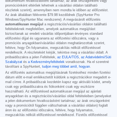
dokumentum hivatkozásként tartalmaz; az árak országonként vagy
promóciónként eltérőek lehetnek a vásárlási oldalon található
részletek szerint), amennyiben nem mondta le időben az előfizetést.
Az árak általában félévente
$79.98
kezdődnek (SpyHunter Pro
Windows/SpyHunter Mac rendszerre). A megvásárolt előfizetés
automatikusan megújul
a regisztrációs/vásárlási oldalon található
feltételeknek megfelelően, amelyek automatikus megújítást
biztosítanak az eredeti vásárlás időpontjában érvényes standard
előfizetési díjjal és ugyanarra az előfizetési időszakra, vagy a
promóciós anyagokban/vásárlási oldalon meghatározottak szerint,
feltéve, hogy Ön folyamatos, megszakítás nélküli előfizetéssel
rendelkezik. A részletekért kérjük, tekintse meg a vásárlási oldalt. A
próbaidőszakra a jelen Feltételek,
az EULA/TOS
,
az Adatvédelmi/Süti
Szabályzat
és
a Kedvezményfeltételek
vonatkoznak. Ha el szeretné
távolítani a SpyHuntert,
tudjon meg többet arról, hogyan
.
Az előfizetés automatikus megújításának fizetéséhez minden fizetési
dátum előtt e-mail emlékeztetőt küldünk a regisztrációkor megadott e-
mail címre. A próbaidőszak kezdetén kapsz egy aktiváló kódot, amely
csak egy próbaidőszakra és fiókonként csak egy eszközre
használható. Az előfizetésed automatikusan megújul az ajánlati
anyagokban és a regisztrációs/vásárlási oldal feltételeiben (amelyeket
a jelen dokumentum hivatkozásként tartalmaz; az árak országonként
vagy a promóciótól függően változhatnak a vásárlási oldalon) foglalt
áron és az előfizetési időszakra, feltéve, hogy folyamatos,
megszakítás nélküli előfizetéssel rendelkezel. Fizetős előfizetéssel