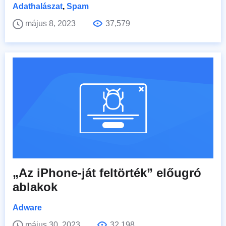
Adathalászat
,
Spam
május 8, 2023
37,579
„Az iPhone-ját feltörték” előugró
ablakok
Adware
május 30, 2023
32,198