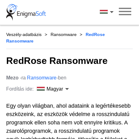
Skip
to
Magyar
content
Veszély-adatbázis
Ransomware
RedRose
Ransomware
RedRose Ransomware
Mezo
-ra
Ransomware
-ben
Fordítás ide:
Magyar
Egy olyan világban, ahol adataink a legértékesebb
eszközeink, az eszközök védelme a rosszindulatú
programok ellen soha nem volt ennyire kritikus. A
zsarolóprogramok, a rosszindulatú programok