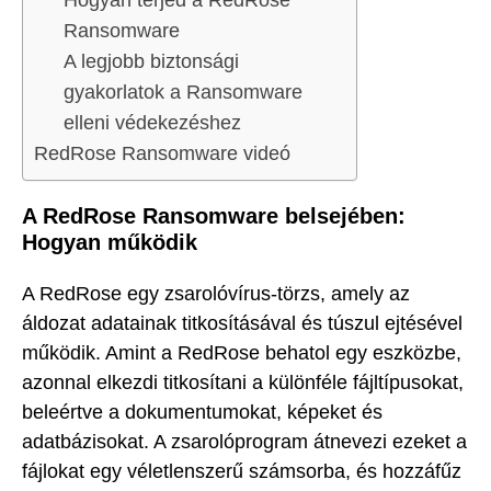
Hogyan terjed a RedRose
Ransomware
A legjobb biztonsági
gyakorlatok a Ransomware
elleni védekezéshez
RedRose Ransomware videó
A RedRose Ransomware belsejében:
Hogyan működik
A RedRose egy zsarolóvírus-törzs, amely az
áldozat adatainak titkosításával és túszul ejtésével
működik. Amint a RedRose behatol egy eszközbe,
azonnal elkezdi titkosítani a különféle fájltípusokat,
beleértve a dokumentumokat, képeket és
adatbázisokat. A zsarolóprogram átnevezi ezeket a
fájlokat egy véletlenszerű számsorba, és hozzáfűz