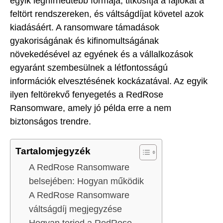
egyik leghírhedtebb formája, titkosítja a fájlokat a
feltört rendszereken, és váltságdíjat követel azok
kiadásáért. A ransomware támadások
gyakoriságának és kifinomultságának
növekedésével az egyének és a vállalkozások
egyaránt szembesülnek a létfontosságú
információk elvesztésének kockázatával. Az egyik
ilyen feltörekvő fenyegetés a RedRose
Ransomware, amely jó példa erre a nem
biztonságos trendre.
Tartalomjegyzék
A RedRose Ransomware
belsejében: Hogyan működik
A RedRose Ransomware
váltságdíj megjegyzése