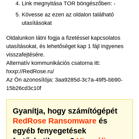
Link megnyitása TOR böngészőben: -
Kövesse az ezen az oldalon található
utasításokat
Oldalunkon látni fogja a fizetéssel kapcsolatos
utasításokat, és lehetőséget kap 1 fájl ingyenes
visszafejtésére.
Alternatív kommunikációs csatorna itt:
hxxp://RedRose.ru/
Az Ön azonosítója: 3aa9285d-3c7a-49f5-bb90-
15b26cd3c10f
Gyanítja, hogy számítógépét
RedRose Ransomware
és
egyéb fenyegetések