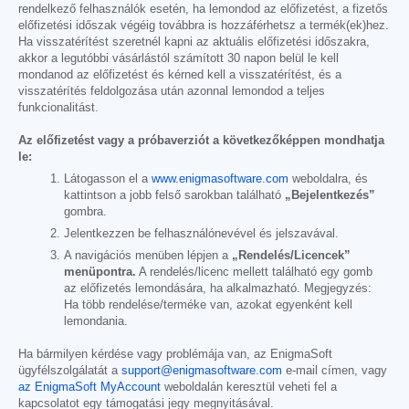
rendelkező felhasználók esetén, ha lemondod az előfizetést, a fizetős
előfizetési időszak végéig továbbra is hozzáférhetsz a termék(ek)hez.
Ha visszatérítést szeretnél kapni az aktuális előfizetési időszakra,
akkor a legutóbbi vásárlástól számított 30 napon belül le kell
mondanod az előfizetést és kérned kell a visszatérítést, és a
visszatérítés feldolgozása után azonnal lemondod a teljes
funkcionalitást.
Az előfizetést vagy a próbaverziót a következőképpen mondhatja
le:
Látogasson el a
www.enigmasoftware.com
weboldalra, és
kattintson a jobb felső sarokban található
„Bejelentkezés”
gombra.
Jelentkezzen be felhasználónevével és jelszavával.
A navigációs menüben lépjen a
„Rendelés/Licencek”
menüpontra.
A rendelés/licenc mellett található egy gomb
az előfizetés lemondására, ha alkalmazható. Megjegyzés:
Ha több rendelése/terméke van, azokat egyenként kell
lemondania.
Ha bármilyen kérdése vagy problémája van, az EnigmaSoft
ügyfélszolgálatát a
support@enigmasoftware.com
e-mail címen, vagy
az EnigmaSoft MyAccount
weboldalán keresztül veheti fel a
kapcsolatot egy támogatási jegy megnyitásával.