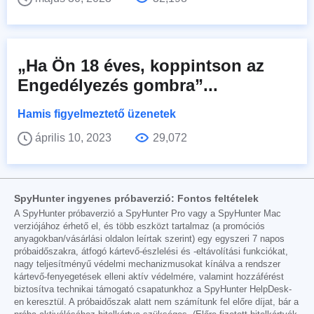
„Ha Ön 18 éves, koppintson az
Engedélyezés gombra”...
Hamis figyelmeztető üzenetek
április 10, 2023
29,072
SpyHunter ingyenes próbaverzió: Fontos feltételek
A SpyHunter próbaverzió a SpyHunter Pro vagy a SpyHunter Mac
verziójához érhető el, és több eszközt tartalmaz (a promóciós
anyagokban/vásárlási oldalon leírtak szerint) egy egyszeri 7 napos
próbaidőszakra, átfogó kártevő-észlelési és -eltávolítási funkciókat,
nagy teljesítményű védelmi mechanizmusokat kínálva a rendszer
kártevő-fenyegetések elleni aktív védelmére, valamint hozzáférést
biztosítva technikai támogató csapatunkhoz a SpyHunter HelpDesk-
en keresztül. A próbaidőszak alatt nem számítunk fel előre díjat, bár a