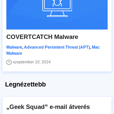
COVERTCATCH Malware
Malware
,
Advanced Persistent Threat (APT)
,
Mac
Malware
szeptember 10, 2024
Legnézettebb
„Geek Squad” e-mail átverés