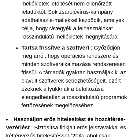
mellékletek letöltését nem ellenőrzött
feladóktól. Sok zsarolóvírus-kampány
adathalász e-mailekkel kezdődik, amelyek
célja, hogy rávegyék a felhasználókat
rosszindulatú mellékletek megnyitására.
Tartsa frissítve a szoftvert
: Győződjön
meg arról, hogy operációs rendszere és
minden szoftveralkalmazása rendszeresen
frissül. A támadók gyakran használják ki az
elavult szoftverek sebezhetőségeit, ezért
ezeknek a lyukknak a befoltozása
elengedhetetlen a rosszindulatú programok
fertőzésének megelőzéséhez.
Használjon erős hitelesítést és hozzáférés-
vezérlést
: Biztosítsa fiókjait erős jelszavakkal és
kéttényezős hitelesítéssel (2FA), ahol csak