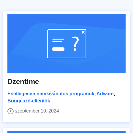
Dzentime
Esetlegesen nemkívánatos programok
,
Adware
,
Böngésző-eltérítők
szeptember 10, 2024