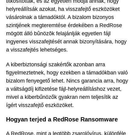
titkosították, és az egyetlen módja annak, hogy
helyreállítsák azokat, ha visszafejtő eszközöket
vásárolnak a támadóktól. A bizalom bizonyos
szintjének megteremtése érdekében a RedRose
mögött álló bûnözõk felajánlják egyetlen fájl
ingyenes visszafejtését annak bizonyítására, hogy
a visszafejtés lehetséges.
A kiberbiztonsági szakértők azonban arra
figyelmeztetnek, hogy ezekben a támadókban való
bizalom fenyegető lehet. Nincs garancia arra, hogy
a váltságdíj kifizetése fájl-helyreállításhoz vezet,
mivel a kiberbűnözők gyakran nem teljesítik az
ígért visszafejtő eszközöket.
Hogyan terjed a RedRose Ransomware
A RedRose, mint a legtöbb zsarolóvírus, különféle