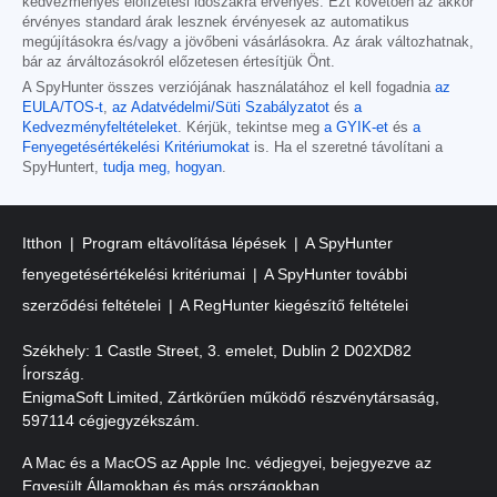
kedvezményes előfizetési időszakra érvényes. Ezt követően az akkor
érvényes standard árak lesznek érvényesek az automatikus
megújításokra és/vagy a jövőbeni vásárlásokra. Az árak változhatnak,
bár az árváltozásokról előzetesen értesítjük Önt.
A SpyHunter összes verziójának használatához el kell fogadnia
az
EULA/TOS-t
,
az Adatvédelmi/Süti Szabályzatot
és
a
Kedvezményfeltételeket
. Kérjük, tekintse meg
a GYIK-et
és
a
Fenyegetésértékelési Kritériumokat
is. Ha el szeretné távolítani a
SpyHuntert,
tudja meg, hogyan
.
Itthon
Program eltávolítása lépések
A SpyHunter
fenyegetésértékelési kritériumai
A SpyHunter további
szerződési feltételei
A RegHunter kiegészítő feltételei
Székhely: 1 Castle Street, 3. emelet, Dublin 2 D02XD82
Írország.
EnigmaSoft Limited, Zártkörűen működő részvénytársaság,
597114 cégjegyzékszám.
A Mac és a MacOS az Apple Inc. védjegyei, bejegyezve az
Egyesült Államokban és más országokban.