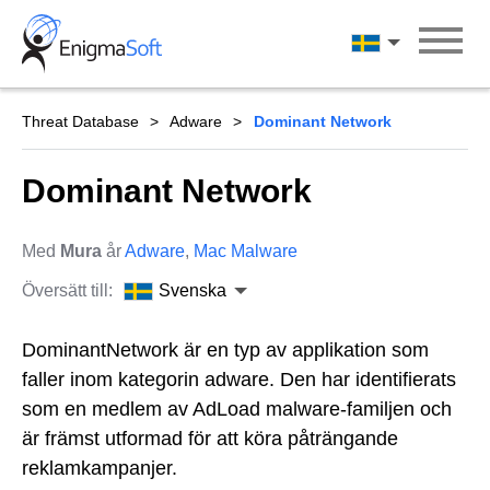
Skip
to
Svenska
content
Threat Database
Adware
Dominant Network
Dominant Network
Med
Mura
år
Adware
,
Mac Malware
Översätt till:
Svenska
DominantNetwork är en typ av applikation som
faller inom kategorin adware. Den har identifierats
som en medlem av AdLoad malware-familjen och
är främst utformad för att köra påträngande
reklamkampanjer.