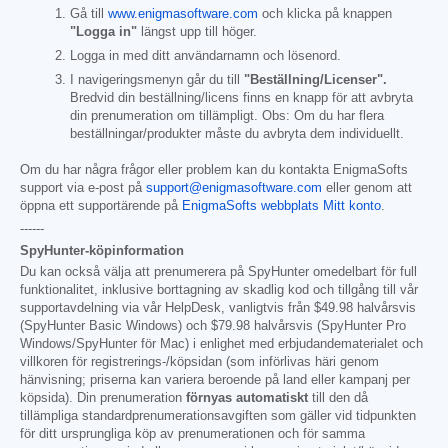
Gå till
www.enigmasoftware.com
och klicka på knappen
"Logga in"
längst upp till höger.
Logga in med ditt användarnamn och lösenord.
I navigeringsmenyn går du till
"Beställning/Licenser".
Bredvid din beställning/licens finns en knapp för att avbryta
din prenumeration om tillämpligt. Obs: Om du har flera
beställningar/produkter måste du avbryta dem individuellt.
Om du har några frågor eller problem kan du kontakta EnigmaSofts
support via e-post på
support@enigmasoftware.com
eller genom att
öppna ett supportärende på
EnigmaSofts webbplats Mitt konto
.
------
SpyHunter-köpinformation
Du kan också välja att prenumerera på SpyHunter omedelbart för full
funktionalitet, inklusive borttagning av skadlig kod och tillgång till vår
supportavdelning via vår HelpDesk, vanligtvis från
$49.98
halvårsvis
(SpyHunter Basic Windows) och
$79.98
halvårsvis (SpyHunter Pro
Windows/SpyHunter för Mac) i enlighet med erbjudandematerialet och
villkoren för registrerings-/köpsidan (som införlivas häri genom
hänvisning; priserna kan variera beroende på land eller kampanj per
köpsida). Din prenumeration
förnyas automatiskt
till den då
tillämpliga standardprenumerationsavgiften som gäller vid tidpunkten
för ditt ursprungliga köp av prenumerationen och för samma