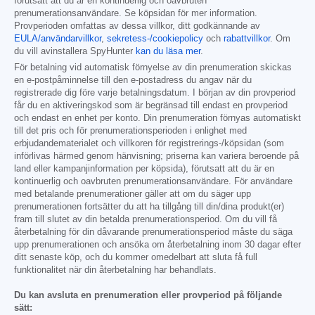
förutsatt att du är en kontinuerlig och oavbruten
prenumerationsanvändare. Se köpsidan för mer information.
Provperioden omfattas av dessa villkor, ditt godkännande av
EULA/användarvillkor
,
sekretess-/cookiepolicy
och
rabattvillkor
. Om
du vill avinstallera SpyHunter
kan du läsa mer
.
För betalning vid automatisk förnyelse av din prenumeration skickas
en e-postpåminnelse till den e-postadress du angav när du
registrerade dig före varje betalningsdatum. I början av din provperiod
får du en aktiveringskod som är begränsad till endast en provperiod
och endast en enhet per konto. Din prenumeration förnyas automatiskt
till det pris och för prenumerationsperioden i enlighet med
erbjudandematerialet och villkoren för registrerings-/köpsidan (som
införlivas härmed genom hänvisning; priserna kan variera beroende på
land eller kampanjinformation per köpsida), förutsatt att du är en
kontinuerlig och oavbruten prenumerationsanvändare. För användare
med betalande prenumerationer gäller att om du säger upp
prenumerationen fortsätter du att ha tillgång till din/dina produkt(er)
fram till slutet av din betalda prenumerationsperiod. Om du vill få
återbetalning för din dåvarande prenumerationsperiod måste du säga
upp prenumerationen och ansöka om återbetalning inom 30 dagar efter
ditt senaste köp, och du kommer omedelbart att sluta få full
funktionalitet när din återbetalning har behandlats.
Du kan avsluta en prenumeration eller provperiod på följande
sätt: