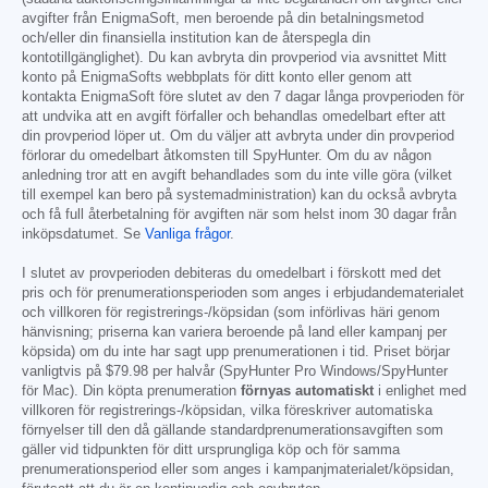
avgifter från EnigmaSoft, men beroende på din betalningsmetod
och/eller din finansiella institution kan de återspegla din
kontotillgänglighet). Du kan avbryta din provperiod via avsnittet Mitt
konto på EnigmaSofts webbplats för ditt konto eller genom att
kontakta EnigmaSoft före slutet av den 7 dagar långa provperioden för
att undvika att en avgift förfaller och behandlas omedelbart efter att
din provperiod löper ut. Om du väljer att avbryta under din provperiod
förlorar du omedelbart åtkomsten till SpyHunter. Om du av någon
anledning tror att en avgift behandlades som du inte ville göra (vilket
till exempel kan bero på systemadministration) kan du också avbryta
och få full återbetalning för avgiften när som helst inom 30 dagar från
inköpsdatumet. Se
Vanliga frågor
.
I slutet av provperioden debiteras du omedelbart i förskott med det
pris och för prenumerationsperioden som anges i erbjudandematerialet
och villkoren för registrerings-/köpsidan (som införlivas häri genom
hänvisning; priserna kan variera beroende på land eller kampanj per
köpsida) om du inte har sagt upp prenumerationen i tid. Priset börjar
vanligtvis på
$79.98
per halvår (SpyHunter Pro Windows/SpyHunter
för Mac). Din köpta prenumeration
förnyas automatiskt
i enlighet med
villkoren för registrerings-/köpsidan, vilka föreskriver automatiska
förnyelser till den då gällande standardprenumerationsavgiften som
gäller vid tidpunkten för ditt ursprungliga köp och för samma
prenumerationsperiod eller som anges i kampanjmaterialet/köpsidan,