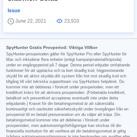
Issue
June 22, 2021
23,910
SpyHunter Gratis Provperiod: Viktiga Villkor
SpyHunter-provperioden gäller för SpyHunter Pro eller SpyHunter för
Mac och inkluderar flera enheter (enligt kampanjmaterial/köpsida)
under en engångsperiod på 7 dagar. Denna period erbjuder omfattande
funktioner för att upptäcka och ta bort skadlig kod, högpresterande
skydd för att aktivt skydda ditt system från hot mot skadlig kod och
tillgång till vårt tekniska supportteam via SpyHunters helpdesk. Du
kommer inte att debiteras i förskott under provperioden, men ett
kreditkort krävs för att aktivera provperioden. (Förbetalda kreditkort,
betalkort och presentkort accepteras eventuellt inte under detta
erbjudande.) Kravet för din betalningsmetod är att säkerställa
kontinuerligt och oavbrutet säkerhetsskydd under övergången från en
provperiod till en betald prenumeration om du väljer att köpa. Din
betalningsmetod kommer inte att debiteras i förskott under
provperioden, men auktoriseringsförfrågningar kan skickas till din
finansiella institution för att verifiera att din betalningsmetod är giltig
(sådana auktoriseringsinlämningar är inte begäranden om avgifter eller