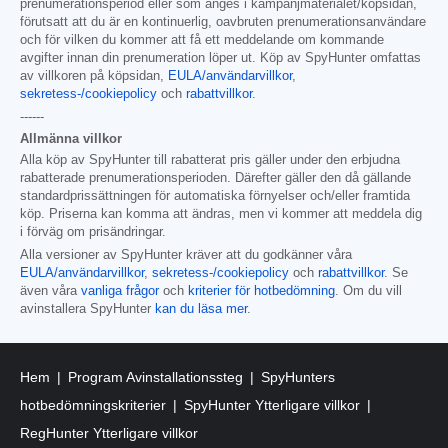
prenumerationsperiod eller som anges i kampanjmaterialet/köpsidan,
förutsatt att du är en kontinuerlig, oavbruten prenumerationsanvändare
och för vilken du kommer att få ett meddelande om kommande
avgifter innan din prenumeration löper ut. Köp av SpyHunter omfattas
av villkoren på köpsidan,
EULA/användarvillkor
,
sekretess-/cookiepolicy
och
rabattvillkor
.
------
Allmänna villkor
Alla köp av SpyHunter till rabatterat pris gäller under den erbjudna
rabatterade prenumerationsperioden. Därefter gäller den då gällande
standardprissättningen för automatiska förnyelser och/eller framtida
köp. Priserna kan komma att ändras, men vi kommer att meddela dig
i förväg om prisändringar.
Alla versioner av SpyHunter kräver att du godkänner våra
EULA/användarvillkor
,
sekretess-/cookiepolicy
och
rabattvillkor
. Se
även våra
vanliga frågor
och
kriterier för hotbedömning
. Om du vill
avinstallera SpyHunter
kan du läsa mer
.
Hem
Program Avinstallationssteg
SpyHunters
hotbedömningskriterier
SpyHunter Ytterligare villkor
RegHunter Ytterligare villkor