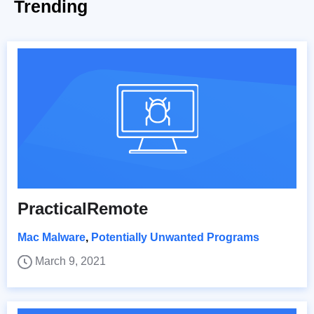
Trending
PracticalRemote
Mac Malware
,
Potentially Unwanted Programs
March 9, 2021