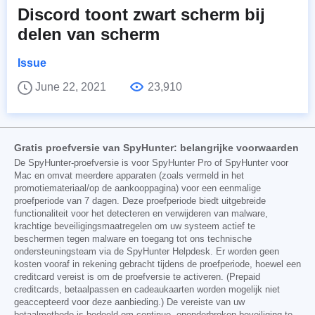
Discord toont zwart scherm bij
delen van scherm
Issue
June 22, 2021
23,910
Gratis proefversie van SpyHunter: belangrijke voorwaarden
De SpyHunter-proefversie is voor SpyHunter Pro of SpyHunter voor
Mac en omvat meerdere apparaten (zoals vermeld in het
promotiemateriaal/op de aankooppagina) voor een eenmalige
proefperiode van 7 dagen. Deze proefperiode biedt uitgebreide
functionaliteit voor het detecteren en verwijderen van malware,
krachtige beveiligingsmaatregelen om uw systeem actief te
beschermen tegen malware en toegang tot ons technische
ondersteuningsteam via de SpyHunter Helpdesk. Er worden geen
kosten vooraf in rekening gebracht tijdens de proefperiode, hoewel een
creditcard vereist is om de proefversie te activeren. (Prepaid
creditcards, betaalpassen en cadeaukaarten worden mogelijk niet
geaccepteerd voor deze aanbieding.) De vereiste van uw
betaalmethode is bedoeld om continue, ononderbroken beveiliging te