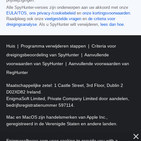
prijswijzigingen.
Alle SpyHunter-versies zijn onderworpen aan uw akkoord met onze
EULA/TOS
,
ons privacy-/cookiebeleid
en
onze kortingsvoorwaarden
.
Raadpleeg ook onze
veelgestelde vragen
en
de criteria voor
dreigingsanalyse
. Als u SpyHunter wilt verwijderen,
lees dan hoe
.
Huis
Programma verwijderen stappen
Criteria voor
dreigingsbeoordeling van SpyHunter
Aanvullende
voorwaarden van SpyHunter
Aanvullende voorwaarden van
RegHunter
Maatschappelijke zetel: 1 Castle Street, 3rd Floor, Dublin 2
D02XD82 Ireland.
EnigmaSoft Limited, Private Company Limited door aandelen,
bedrijfsregistratienummer 597114.
Mac en MacOS zijn handelsmerken van Apple Inc.,
geregistreerd in de Verenigde Staten en andere landen.
Copyright 2016-2026. EnigmaSoft Ltd. Alle rechten
Enigmasoftware.com uses cookies to provide you with a