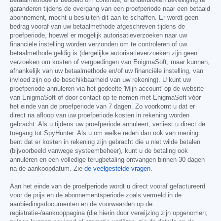
garanderen tijdens de overgang van een proefperiode naar een betaald
abonnement, mocht u besluiten dit aan te schaffen. Er wordt geen
bedrag vooraf van uw betaalmethode afgeschreven tijdens de
proefperiode, hoewel er mogelijk autorisatieverzoeken naar uw
financiële instelling worden verzonden om te controleren of uw
betaalmethode geldig is (dergelijke autorisatieverzoeken zijn geen
verzoeken om kosten of vergoedingen van EnigmaSoft, maar kunnen,
afhankelijk van uw betaalmethode en/of uw financiële instelling, van
invloed zijn op de beschikbaarheid van uw rekening). U kunt uw
proefperiode annuleren via het gedeelte 'Mijn account' op de website
van EnigmaSoft of door contact op te nemen met EnigmaSoft vóór
het einde van de proefperiode van 7 dagen. Zo voorkomt u dat er
direct na afloop van uw proefperiode kosten in rekening worden
gebracht. Als u tijdens uw proefperiode annuleert, verliest u direct de
toegang tot SpyHunter. Als u om welke reden dan ook van mening
bent dat er kosten in rekening zijn gebracht die u niet wilde betalen
(bijvoorbeeld vanwege systeembeheer), kunt u de betaling ook
annuleren en een volledige terugbetaling ontvangen binnen 30 dagen
na de aankoopdatum. Zie
de veelgestelde vragen
.
Aan het einde van de proefperiode wordt u direct vooraf gefactureerd
voor de prijs en de abonnementsperiode zoals vermeld in de
aanbiedingsdocumenten en de voorwaarden op de
registratie-/aankooppagina (die hierin door verwijzing zijn opgenomen;