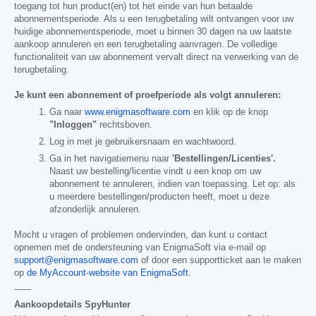
toegang tot hun product(en) tot het einde van hun betaalde
abonnementsperiode. Als u een terugbetaling wilt ontvangen voor uw
huidige abonnementsperiode, moet u binnen 30 dagen na uw laatste
aankoop annuleren en een terugbetaling aanvragen. De volledige
functionaliteit van uw abonnement vervalt direct na verwerking van de
terugbetaling.
Je kunt een abonnement of proefperiode als volgt annuleren:
Ga naar
www.enigmasoftware.com
en klik op de knop
"Inloggen"
rechtsboven.
Log in met je gebruikersnaam en wachtwoord.
Ga in het navigatiemenu naar
'Bestellingen/Licenties'.
Naast uw bestelling/licentie vindt u een knop om uw
abonnement te annuleren, indien van toepassing. Let op: als
u meerdere bestellingen/producten heeft, moet u deze
afzonderlijk annuleren.
Mocht u vragen of problemen ondervinden, dan kunt u contact
opnemen met de ondersteuning van EnigmaSoft via e-mail op
support@enigmasoftware.com
of door een supportticket aan te maken
op
de MyAccount-website van EnigmaSoft
.
------
Aankoopdetails SpyHunter