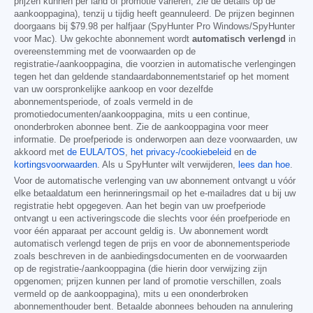
prijzen kunnen per land of promotie variëren, zie de details op de
aankooppagina), tenzij u tijdig heeft geannuleerd. De prijzen beginnen
doorgaans bij
$79.98
per halfjaar (SpyHunter Pro Windows/SpyHunter
voor Mac). Uw gekochte abonnement wordt
automatisch verlengd
in
overeenstemming met de voorwaarden op de
registratie-/aankooppagina, die voorzien in automatische verlengingen
tegen het dan geldende standaardabonnementstarief op het moment
van uw oorspronkelijke aankoop en voor dezelfde
abonnementsperiode, of zoals vermeld in de
promotiedocumenten/aankooppagina, mits u een continue,
ononderbroken abonnee bent. Zie de aankooppagina voor meer
informatie. De proefperiode is onderworpen aan deze voorwaarden, uw
akkoord met
de EULA/TOS
,
het privacy-/cookiebeleid
en
de
kortingsvoorwaarden
. Als u SpyHunter wilt verwijderen,
lees dan hoe
.
Voor de automatische verlenging van uw abonnement ontvangt u vóór
elke betaaldatum een herinneringsmail op het e-mailadres dat u bij uw
registratie hebt opgegeven. Aan het begin van uw proefperiode
ontvangt u een activeringscode die slechts voor één proefperiode en
voor één apparaat per account geldig is. Uw abonnement wordt
automatisch verlengd tegen de prijs en voor de abonnementsperiode
zoals beschreven in de aanbiedingsdocumenten en de voorwaarden
op de registratie-/aankooppagina (die hierin door verwijzing zijn
opgenomen; prijzen kunnen per land of promotie verschillen, zoals
vermeld op de aankooppagina), mits u een ononderbroken
abonnementhouder bent. Betaalde abonnees behouden na annulering