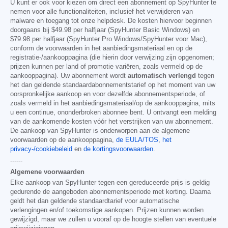
U kunt er ook voor kiezen om direct een abonnement op SpyHunter te
nemen voor alle functionaliteiten, inclusief het verwijderen van
malware en toegang tot onze helpdesk. De kosten hiervoor beginnen
doorgaans bij
$49.98
per halfjaar (SpyHunter Basic Windows) en
$79.98
per halfjaar (SpyHunter Pro Windows/SpyHunter voor Mac),
conform de voorwaarden in het aanbiedingsmateriaal en op de
registratie-/aankooppagina (die hierin door verwijzing zijn opgenomen;
prijzen kunnen per land of promotie variëren, zoals vermeld op de
aankooppagina). Uw abonnement wordt
automatisch verlengd
tegen
het dan geldende standaardabonnementstarief op het moment van uw
oorspronkelijke aankoop en voor dezelfde abonnementsperiode, of
zoals vermeld in het aanbiedingsmateriaal/op de aankooppagina, mits
u een continue, ononderbroken abonnee bent. U ontvangt een melding
van de aankomende kosten vóór het verstrijken van uw abonnement.
De aankoop van SpyHunter is onderworpen aan de algemene
voorwaarden op de aankooppagina,
de EULA/TOS
,
het
privacy-/cookiebeleid
en
de kortingsvoorwaarden
.
------
Algemene voorwaarden
Elke aankoop van SpyHunter tegen een gereduceerde prijs is geldig
gedurende de aangeboden abonnementsperiode met korting. Daarna
geldt het dan geldende standaardtarief voor automatische
verlengingen en/of toekomstige aankopen. Prijzen kunnen worden
gewijzigd, maar we zullen u vooraf op de hoogte stellen van eventuele