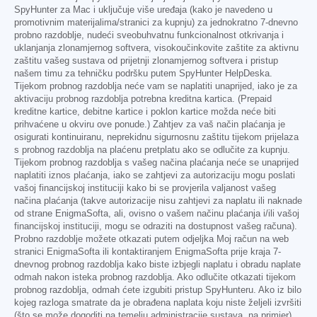
SpyHunter za Mac i uključuje više uređaja (kako je navedeno u
promotivnim materijalima/stranici za kupnju) za jednokratno 7-dnevno
probno razdoblje, nudeći sveobuhvatnu funkcionalnost otkrivanja i
uklanjanja zlonamjernog softvera, visokoučinkovite zaštite za aktivnu
zaštitu vašeg sustava od prijetnji zlonamjernog softvera i pristup
našem timu za tehničku podršku putem SpyHunter HelpDeska.
Tijekom probnog razdoblja neće vam se naplatiti unaprijed, iako je za
aktivaciju probnog razdoblja potrebna kreditna kartica. (Prepaid
kreditne kartice, debitne kartice i poklon kartice možda neće biti
prihvaćene u okviru ove ponude.) Zahtjev za vaš način plaćanja je
osigurati kontinuiranu, neprekidnu sigurnosnu zaštitu tijekom prijelaza
s probnog razdoblja na plaćenu pretplatu ako se odlučite za kupnju.
Tijekom probnog razdoblja s vašeg načina plaćanja neće se unaprijed
naplatiti iznos plaćanja, iako se zahtjevi za autorizaciju mogu poslati
vašoj financijskoj instituciji kako bi se provjerila valjanost vašeg
načina plaćanja (takve autorizacije nisu zahtjevi za naplatu ili naknade
od strane EnigmaSofta, ali, ovisno o vašem načinu plaćanja i/ili vašoj
financijskoj instituciji, mogu se odraziti na dostupnost vašeg računa).
Probno razdoblje možete otkazati putem odjeljka Moj račun na web
stranici EnigmaSofta ili kontaktiranjem EnigmaSofta prije kraja 7-
dnevnog probnog razdoblja kako biste izbjegli naplatu i obradu naplate
odmah nakon isteka probnog razdoblja. Ako odlučite otkazati tijekom
probnog razdoblja, odmah ćete izgubiti pristup SpyHunteru. Ako iz bilo
kojeg razloga smatrate da je obrađena naplata koju niste željeli izvršiti
(što se može dogoditi na temelju administracije sustava, na primjer),