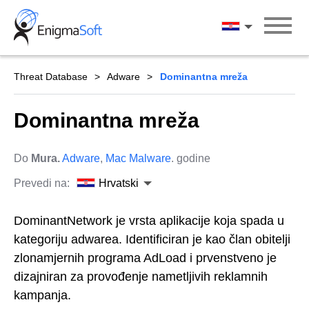
Skip
to
Hrvatski
content
Threat Database
Adware
Dominantna mreža
Dominantna mreža
Do
Mura.
Adware
,
Mac Malware
. godine
Prevedi na:
Hrvatski
DominantNetwork je vrsta aplikacije koja spada u
kategoriju adwarea. Identificiran je kao član obitelji
zlonamjernih programa AdLoad i prvenstveno je
dizajniran za provođenje nametljivih reklamnih
kampanja.