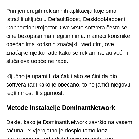
Primjeri drugih reklamnih aplikacija koje smo
istražili uključuju DefaultBoost, DesktopMapper i
ConnectionProjector. Ove vrste softvera često se
čine bezopasnima i legitimnima, mameći korisnike
obećanjima korisnih značajki. Međutim, ove
značajke rijetko rade kako se reklamira, au većini
slučajeva uopće ne rade.
Ključno je upamtiti da čak i ako se čini da dio
softvera radi kako je obećano, to ne jamči njegovu
legitimnost ili sigurnost.
Metode instalacije DominantNetwork
Dakle, kako je DominantNetwork završio na vašem
računalu? Vjerojatno je dospio tamo kroz
uobičajenu metodu distribucije poznatu kao