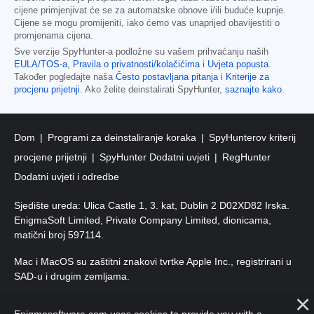
cijene primjenjivat će se za automatske obnove i/ili buduće kupnje.
Cijene se mogu promijeniti, iako ćemo vas unaprijed obavijestiti o
promjenama cijena.
Sve verzije SpyHunter-a podložne su vašem prihvaćanju naših
EULA/TOS-a
,
Pravila o privatnosti/kolačićima
i
Uvjeta popusta
.
Također pogledajte naša
Često postavljana pitanja
i
Kriterije za
procjenu prijetnji
. Ako želite deinstalirati SpyHunter,
saznajte kako
.
Dom
Programi za deinstaliranje koraka
SpyHunterov kriterij
procjene prijetnji
SpyHunter Dodatni uvjeti
RegHunter
Dodatni uvjeti i odredbe
Sjedište ureda: Ulica Castle 1, 3. kat, Dublin 2 D02XD82 Irska.
EnigmaSoft Limited, Private Company Limited, dionicama,
matični broj 597114.
Mac i MacOS su zaštitni znakovi tvrtke Apple Inc., registrirani u
SAD-u i drugim zemljama.
Autorska prava 2016-2026. EnigmaSoft doo Sva prava