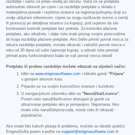
razdoblje i samo za jedan uređaj po računu. Vaša će se pretplata
automatski obnoviti po cijeni i za razdoblje pretplate u skladu s
materijalima ponude i uvjetima stranice za registraciju/kupnju (koji su
ovdje uključeni referencom; cijene se mogu razlikovati ovisno o zemlji
ili promociji po detaljima stranice za kupnju), pod uvjetom da ste
kontinuirani korisnik pretplate bez prekida. Za korisnike plaćene
pretplate, ako otkažete, i dalje ćete imati pristup svojim proizvodima
do kraja razdoblja plaćene pretplate. Ako želite primiti povrat novca za
tekuće razdoblje pretplate, morate otkazati i zatražiti povrat novca u
roku od 30 dana od vaše najnovije kupnje, a odmah ćete prestati
primati punu funkcionalnost kada se vaš povrat novca obradi.
Pretplatu ili probno razdoblje možete otkazati na sljedeći način:
Idite na
www.enigmasoftware.com
i kliknite gumb
"Prijava"
u gornjem desnom kutu.
Prijavite se sa svojim korisničkim imenom i lozinkom.
U navigacijskom izborniku idite na
"Narudžba/Licence".
Pored vaše narudžbe/licence dostupan je gumb za
otkazivanje pretplate ako je primjenjivo. Napomena: Ako
imate više narudžbi/proizvoda, morat ćete ih otkazati
pojedinačno.
Ako imate bilo kakvih pitanja ili problema, možete se obratiti podršci
EnigmaSofta putem e-pošte na
support@enigmasoftware.com
ili