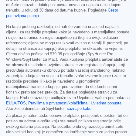
možete otkazati i dobiti puni povrat novca za naplatu u bilo kojem
trenutku u roku od 30 dana od datuma kupnje. Pogledajte
Često
postavljana pitanja
.
Na kraju probnog razdoblja, odmah će vam se unaprijed naplatiti
cijena i za razdoblje pretplate kako je navedeno u materijalima ponude
i uvjetima stranice za registraciju/kupnju (koji su ovdje uključeni
referencom; cijene se mogu razlikovati ovisno o zemlji ili promociji po
detaljima stranice za kupnju) ako pretplatu ne otkažete na vrijeme.
Cijena obično počinje od
$79.98
polugodišnje (SpyHunter Pro
Windows/SpyHunter za Mac). Vaša kupljena pretplata
automatski će
se obnoviti
u skladu s uvjetima stranice za registraciju/kupnju, koji
predviđaju automatsku obnovu po tada važećoj standardnoj naknadi
za pretplatu koja je na snazi u trenutku vaše izvorne kupnje i za isto
razdoblje pretplate ili kako je navedeno u promotivnim
materijalima/stranici za kupnju, pod uvjetom da ste kontinuirani
korisnik pretplate bez prekida. Za detalje pogledajte stranicu za
kupnju. Probno razdoblje podliježe ovim Uvjetima, vašem pristanku na
EULA/TOS
,
Pravilima o privatnosti/kolačićima
i
Uvjetima popusta
.
Ako želite deinstalirati SpyHunter,
saznajte kako
.
Za plaćanje automatske obnove pretplate, podsjetnik e-poštom bit će
poslan na adresu e-pošte koju ste naveli prilikom registracije prije
svakog datuma plaćanja. Na početku probnog razdoblja primit ćete
aktivacijski kod koji je ograničen na korištenje samo za jedno probno