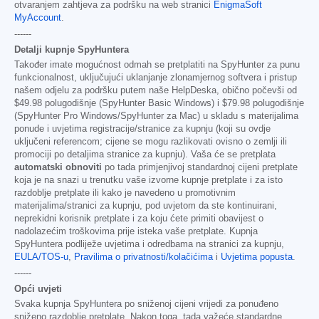
otvaranjem zahtjeva za podršku na web stranici
EnigmaSoft
MyAccount
.
------
Detalji kupnje SpyHuntera
Također imate mogućnost odmah se pretplatiti na SpyHunter za punu
funkcionalnost, uključujući uklanjanje zlonamjernog softvera i pristup
našem odjelu za podršku putem naše HelpDeska, obično počevši od
$49.98
polugodišnje (SpyHunter Basic Windows) i
$79.98
polugodišnje
(SpyHunter Pro Windows/SpyHunter za Mac) u skladu s materijalima
ponude i uvjetima registracije/stranice za kupnju (koji su ovdje
uključeni referencom; cijene se mogu razlikovati ovisno o zemlji ili
promociji po detaljima stranice za kupnju). Vaša će se pretplata
automatski obnoviti
po tada primjenjivoj standardnoj cijeni pretplate
koja je na snazi u trenutku vaše izvorne kupnje pretplate i za isto
razdoblje pretplate ili kako je navedeno u promotivnim
materijalima/stranici za kupnju, pod uvjetom da ste kontinuirani,
neprekidni korisnik pretplate i za koju ćete primiti obavijest o
nadolazećim troškovima prije isteka vaše pretplate. Kupnja
SpyHuntera podliježe uvjetima i odredbama na stranici za kupnju,
EULA/TOS-u
,
Pravilima o privatnosti/kolačićima
i
Uvjetima popusta
.
------
Opći uvjeti
Svaka kupnja SpyHuntera po sniženoj cijeni vrijedi za ponuđeno
sniženo razdoblje pretplate. Nakon toga, tada važeće standardne