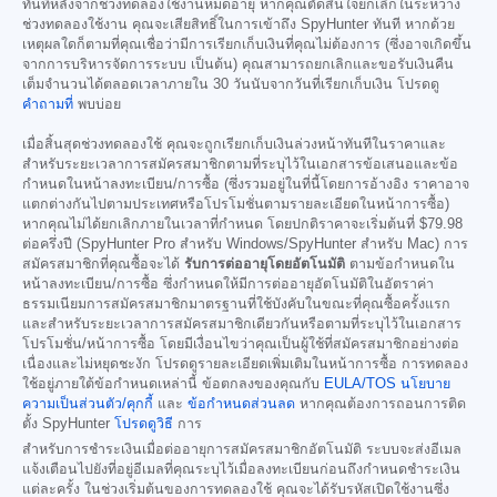
ทันทีหลังจากช่วงทดลองใช้งานหมดอายุ หากคุณตัดสินใจยกเลิกในระหว่าง
ช่วงทดลองใช้งาน คุณจะเสียสิทธิ์ในการเข้าถึง SpyHunter ทันที หากด้วย
เหตุผลใดก็ตามที่คุณเชื่อว่ามีการเรียกเก็บเงินที่คุณไม่ต้องการ (ซึ่งอาจเกิดขึ้น
จากการบริหารจัดการระบบ เป็นต้น) คุณสามารถยกเลิกและขอรับเงินคืน
เต็มจำนวนได้ตลอดเวลาภายใน 30 วันนับจากวันที่เรียกเก็บเงิน โปรดดู
คำถามที่
พบบ่อย
เมื่อสิ้นสุดช่วงทดลองใช้ คุณจะถูกเรียกเก็บเงินล่วงหน้าทันทีในราคาและ
สำหรับระยะเวลาการสมัครสมาชิกตามที่ระบุไว้ในเอกสารข้อเสนอและข้อ
กำหนดในหน้าลงทะเบียน/การซื้อ (ซึ่งรวมอยู่ในที่นี้โดยการอ้างอิง ราคาอาจ
แตกต่างกันไปตามประเทศหรือโปรโมชั่นตามรายละเอียดในหน้าการซื้อ)
หากคุณไม่ได้ยกเลิกภายในเวลาที่กำหนด โดยปกติราคาจะเริ่มต้นที่
$79.98
ต่อครึ่งปี (SpyHunter Pro สำหรับ Windows/SpyHunter สำหรับ Mac) การ
สมัครสมาชิกที่คุณซื้อจะได้
รับการต่ออายุโดยอัตโนมัติ
ตามข้อกำหนดใน
หน้าลงทะเบียน/การซื้อ ซึ่งกำหนดให้มีการต่ออายุอัตโนมัติในอัตราค่า
ธรรมเนียมการสมัครสมาชิกมาตรฐานที่ใช้บังคับในขณะที่คุณซื้อครั้งแรก
และสำหรับระยะเวลาการสมัครสมาชิกเดียวกันหรือตามที่ระบุไว้ในเอกสาร
โปรโมชั่น/หน้าการซื้อ โดยมีเงื่อนไขว่าคุณเป็นผู้ใช้ที่สมัครสมาชิกอย่างต่อ
เนื่องและไม่หยุดชะงัก โปรดดูรายละเอียดเพิ่มเติมในหน้าการซื้อ การทดลอง
ใช้อยู่ภายใต้ข้อกำหนดเหล่านี้ ข้อตกลงของคุณกับ
EULA/TOS
นโยบาย
ความเป็นส่วนตัว/คุกกี้
และ
ข้อกำหนดส่วนลด
หากคุณต้องการถอนการติด
ตั้ง SpyHunter
โปรดดูวิธี
การ
สำหรับการชำระเงินเมื่อต่ออายุการสมัครสมาชิกอัตโนมัติ ระบบจะส่งอีเมล
แจ้งเตือนไปยังที่อยู่อีเมลที่คุณระบุไว้เมื่อลงทะเบียนก่อนถึงกำหนดชำระเงิน
แต่ละครั้ง ในช่วงเริ่มต้นของการทดลองใช้ คุณจะได้รับรหัสเปิดใช้งานซึ่ง