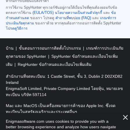
หากมีการเปลี่ยนแปลงราคา
การใช้งาน SpyHunter ทุกเวอร์ชันอยู่ภายใต้เงื่อนไขที่คุณต้องยอมรับข้อ
ตกลงการใช้งาน
(EULA/TOS)
นโยบายความเป็นส่วนตัว/คุกกี้
และ
ข้อ
กำหนดส่วนลด
ของเรา โปรดดู
คำถามที่พบบ่อย (FAQ)
และ
เกณฑ์การ
ประเมินภัยคุกคาม
ของเราด้วย หากคุณต้องการถอนการติดตั้ง SpyHunter
โปรดดูวิธีการ
บ้าน
ขั้นตอนการถอนการติดตั้งโปรแกรม
เกณฑ์การประเมินภัย
คุกคามของ SpyHunter
SpyHunter ข้อกำหนดและเงื่อนไขเพิ่ม
เติม
RegHunter ข้อกำหนดและเงื่อนไขเพิ่มเติม
สำนักงานที่จดทะเบียน: 1 Castle Street, ชั้น 3, Dublin 2 D02XD82
Ireland
EnigmaSoft Limited, Private Company Limited โดยหุ้น, หมายเลข
ทะเบียน บริษัท 597114
Mac และ MacOS เป็นเครื่องหมายการค้าของ Apple Inc. ซึ่งจด
ทะเบียนในสหรัฐอเมริกาและประเทศอื่นๆ
Enigmasoftware.com uses cookies to provide you with a
ลิขสิทธิ์ 2016-2026 EnigmaSoft Ltd. สงวนลิขสิทธิ์
better browsing experience and analyze how users navigate