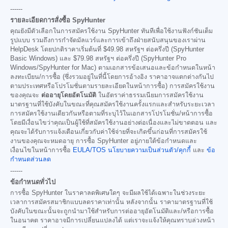
------
รายละเอียดการสั่งซื้อ SpyHunter
คุณยังมีตัวเลือกในการสมัครใช้งาน SpyHunter ทันทีเพื่อใช้งานฟังก์ชันเต็ม
รูปแบบ รวมถึงการกำจัดมัลแวร์และการเข้าถึงฝ่ายสนับสนุนของเราผ่าน
HelpDesk โดยปกติราคาเริ่มต้นที่
$49.98
สหรัฐฯ ต่อครึ่งปี (SpyHunter
Basic Windows) และ
$79.98
สหรัฐฯ ต่อครึ่งปี (SpyHunter Pro
Windows/SpyHunter for Mac) ตามเอกสารข้อเสนอและข้อกำหนดในหน้า
ลงทะเบียน/การซื้อ (ซึ่งรวมอยู่ในที่นี้โดยการอ้างอิง ราคาอาจแตกต่างกันไป
ตามประเทศหรือโปรโมชั่นตามรายละเอียดในหน้าการซื้อ) การสมัครใช้งาน
ของคุณจะ
ต่ออายุโดยอัตโนมัติ
ในอัตราค่าธรรมเนียมการสมัครใช้งาน
มาตรฐานที่ใช้บังคับในขณะที่คุณสมัครใช้งานครั้งแรกและสำหรับระยะเวลา
การสมัครใช้งานเดียวกันหรือตามที่ระบุไว้ในเอกสารโปรโมชั่น/หน้าการซื้อ
โดยมีเงื่อนไขว่าคุณเป็นผู้ใช้ที่สมัครใช้งานอย่างต่อเนื่องและไม่ขาดตอน และ
คุณจะได้รับการแจ้งเตือนเกี่ยวกับค่าใช้จ่ายที่จะเกิดขึ้นก่อนที่การสมัครใช้
งานของคุณจะหมดอายุ การซื้อ SpyHunter อยู่ภายใต้ข้อกำหนดและ
เงื่อนไขในหน้าการซื้อ
EULA/TOS
นโยบายความเป็นส่วนตัว/คุกกี้
และ
ข้อ
กำหนดส่วนลด
------
ข้อกำหนดทั่วไป
การซื้อ SpyHunter ในราคาลดพิเศษใดๆ จะมีผลใช้ได้เฉพาะในช่วงระยะ
เวลาการสมัครสมาชิกแบบลดราคาเท่านั้น หลังจากนั้น ราคามาตรฐานที่ใช้
บังคับในขณะนั้นจะถูกนำมาใช้สำหรับการต่ออายุอัตโนมัติและ/หรือการซื้อ
ในอนาคต ราคาอาจมีการเปลี่ยนแปลงได้ แต่เราจะแจ้งให้คุณทราบล่วงหน้า