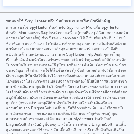
ทดลองใช้ SpyHunter ฟรี: ข้อกำหนดและเงื่อนไขที่สำคัญ
การทดลองใช้ SpyHunter นั้นสำหรับ SpyHunter Pro หรือ SpyHunter
สำหรับ Mac และรวมถึงอุปกรณ์หลายเครื่อง (ตามที่ระบุไว้ในเอกสารส่งเสริม
การขาย/หน้าการซื้อ) สำหรับระยะเวลาทดลองใช้ 7 วันเพียงครั้งเดียว โดยมี
ฟังก์ชันการตรวจจับและกำจัดมัลแวร์ที่ครอบคลุม ระบบป้องกันประสิทธิภาพ
สูงเพื่อปกป้องระบบของคุณจากภัยคุกคามจากมัลแวร์ และการเข้าถึงทีม
สนับสนุนด้านเทคนิคของเราผ่านทาง SpyHunter HelpDesk คุณจะไม่ถูก
เรียกเก็บเงินล่วงหน้าในระหว่างช่วงทดลองใช้ แม้ว่าคุณจะต้องใช้บัตรเครดิต
ในการเปิดใช้งานการทดลองใช้ (บัตรเครดิตแบบเติมเงิน บัตรเดบิต และบัตร
ของขวัญอาจไม่สามารถใช้ได้ในข้อเสนอนี้) ข้อกำหนดเกี่ยวกับวิธีการชำระ
เงินของคุณมีขึ้นเพื่อให้มั่นใจได้ว่าการป้องกันความปลอดภัยจะต่อเนื่องและ
ไม่หยุดชะงักในระหว่างการเปลี่ยนจากการทดลองใช้ไปเป็นการสมัครสมาชิก
แบบชำระเงิน หากคุณตัดสินใจที่จะซื้อ ในระหว่างช่วงทดลองใช้งาน ระบบจะ
ไม่เรียกเก็บเงินจากวิธีการชำระเงินของคุณล่วงหน้า แม้ว่าอาจมีการส่งคำขอ
อนุมัติไปยังสถาบันการเงินของคุณเพื่อตรวจสอบว่าวิธีการชำระเงินของคุณ
ถูกต้อง (การส่งคำขออนุมัติดังกล่าวไม่ใช่คำขอเรียกเก็บเงินหรือค่า
ธรรมเนียมจาก EnigmaSoft แต่ขึ้นอยู่กับวิธีการชำระเงินและ/หรือสถาบัน
การเงินของคุณ อาจส่งผลต่อความพร้อมใช้งานของบัญชีของคุณ) คุณ
สามารถยกเลิกช่วงทดลองใช้งานผ่านส่วน MyAccount ในเว็บไซต์
EnigmaSoft สำหรับบัญชีของคุณ หรือโดยการติดต่อ EnigmaSoft ก่อนสิ้น
สุดระยะเวลาทดลองใช้งาน 7 วัน เพื่อหลีกเลี่ยงการเรียกเก็บเงินที่จะเกิดขึ้น