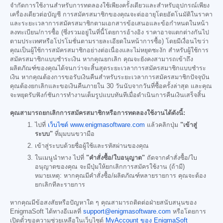
จำกัดการใช้งานสำหรับการทดลองใช้เพียงครั้งเดียวและสำหรับอุปกรณ์เพียง
เครื่องเดียวต่อบัญชี การสมัครสมาชิกของคุณจะต่ออายุโดยอัตโนมัติในราคา
และระยะเวลาการสมัครสมาชิกตามเอกสารข้อเสนอและข้อกำหนดในหน้า
ลงทะเบียน/การซื้อ (ซึ่งรวมอยู่ในที่นี้โดยการอ้างอิง ราคาอาจแตกต่างกันไป
ตามประเทศหรือโปรโมชั่นตามรายละเอียดในหน้าการซื้อ) โดยมีเงื่อนไขว่า
คุณเป็นผู้ใช้การสมัครสมาชิกอย่างต่อเนื่องและไม่หยุดชะงัก สำหรับผู้ใช้การ
สมัครสมาชิกแบบชำระเงิน หากคุณยกเลิก คุณจะยังคงสามารถเข้าถึง
ผลิตภัณฑ์ของคุณได้จนกว่าจะสิ้นสุดระยะเวลาการสมัครสมาชิกแบบชำระ
เงิน หากคุณต้องการขอรับเงินคืนสำหรับระยะเวลาการสมัครสมาชิกปัจจุบัน
คุณต้องยกเลิกและขอเงินคืนภายใน 30 วันนับจากวันที่ซื้อครั้งล่าสุด และคุณ
จะหยุดรับฟังก์ชันการทำงานเต็มรูปแบบทันทีเมื่อดำเนินการคืนเงินเสร็จสิ้น
คุณสามารถยกเลิกการสมัครสมาชิกหรือการทดลองใช้งานได้ดังนี้:
ไปที่
เว็บไซต์ www.enigmasoftware.com
แล้วคลิกปุ่ม
"เข้าสู่
ระบบ"
ที่มุมบนขวามือ
เข้าสู่ระบบด้วยชื่อผู้ใช้และรหัสผ่านของคุณ
ในเมนูนำทาง ไปที่
"คำสั่งซื้อ/ใบอนุญาต"
ถัดจากคำสั่งซื้อ/ใบ
อนุญาตของคุณ จะมีปุ่มให้ยกเลิกการสมัครใช้งาน (ถ้ามี)
หมายเหตุ: หากคุณมีคำสั่งซื้อ/ผลิตภัณฑ์หลายรายการ คุณจะต้อง
ยกเลิกทีละรายการ
หากคุณมีข้อสงสัยหรือปัญหาใด ๆ คุณสามารถติดต่อฝ่ายสนับสนุนของ
EnigmaSoft ได้ทางอีเมลที่
support@enigmasoftware.com
หรือโดยการ
เปิดตั๋วขอความช่วยเหลือในเว็บไซต์
MyAccount ของ EnigmaSoft