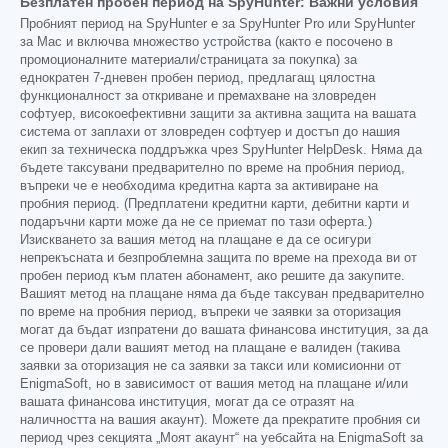
Безплатен пробен период на SpyHunter: Важни условия
Пробният период на SpyHunter е за SpyHunter Pro или SpyHunter
за Mac и включва множество устройства (както е посочено в
промоционалните материали/страницата за покупка) за
еднократен 7-дневен пробен период, предлагащ цялостна
функционалност за откриване и премахване на зловреден
софтуер, високоефективни защити за активна защита на вашата
система от заплахи от зловреден софтуер и достъп до нашия
екип за техническа поддръжка чрез SpyHunter HelpDesk. Няма да
бъдете таксувани предварително по време на пробния период,
въпреки че е необходима кредитна карта за активиране на
пробния период. (Предплатени кредитни карти, дебитни карти и
подаръчни карти може да не се приемат по тази оферта.)
Изискването за вашия метод на плащане е да се осигури
непрекъсната и безпроблемна защита по време на прехода ви от
пробен период към платен абонамент, ако решите да закупите.
Вашият метод на плащане няма да бъде таксуван предварително
по време на пробния период, въпреки че заявки за оторизация
могат да бъдат изпратени до вашата финансова институция, за да
се провери дали вашият метод на плащане е валиден (такива
заявки за оторизация не са заявки за такси или комисионни от
EnigmaSoft, но в зависимост от вашия метод на плащане и/или
вашата финансова институция, могат да се отразят на
наличността на вашия акаунт). Можете да прекратите пробния си
период чрез секцията „Моят акаунт“ на уебсайта на EnigmaSoft за