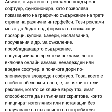
Adware, съкратено от рекламно поддържан
софтуер, функционира, като позволява
показването на графично съдържание на трети
страни на различни интерфейси. Тези реклами
могат да бъдат под формата на изскачащи
прозорци, купони, банери, наслагвания,
проучвания и др. За съжаление,
преобладаващото съдържание,
популяризирано чрез тези реклами, често
включва онлайн измами, ненадежден или
вреден софтуер, а понякога дори по-
злонамерен зловреден софтуер. Това, което е
особено обезпокоително, е, че някои от тези
реклами, когато се кликне върху тях, имат
способността да изпълняват скриптове, които
инициират изтегляния или инсталации без
получаване на съгласието на потребителя.