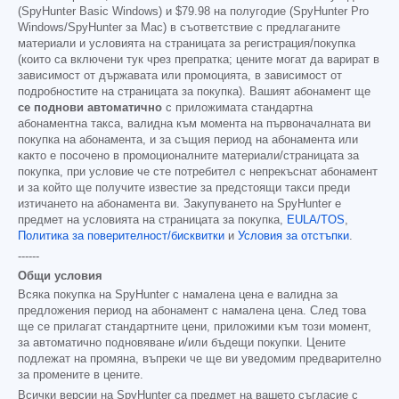
(SpyHunter Basic Windows) и
$79.98
на полугодие (SpyHunter Pro
Windows/SpyHunter за Mac) в съответствие с предлаганите
материали и условията на страницата за регистрация/покупка
(които са включени тук чрез препратка; цените могат да варират в
зависимост от държавата или промоцията, в зависимост от
подробностите на страницата за покупка). Вашият абонамент ще
се поднови автоматично
с приложимата стандартна
абонаментна такса, валидна към момента на първоначалната ви
покупка на абонамента, и за същия период на абонамента или
както е посочено в промоционалните материали/страницата за
покупка, при условие че сте потребител с непрекъснат абонамент
и за който ще получите известие за предстоящи такси преди
изтичането на абонамента ви. Закупуването на SpyHunter е
предмет на условията на страницата за покупка,
EULA/TOS
,
Политика за поверителност/бисквитки
и
Условия за отстъпки
.
------
Общи условия
Всяка покупка на SpyHunter с намалена цена е валидна за
предложения период на абонамент с намалена цена. След това
ще се прилагат стандартните цени, приложими към този момент,
за автоматично подновяване и/или бъдещи покупки. Цените
подлежат на промяна, въпреки че ще ви уведомим предварително
за промените в цените.
Всички версии на SpyHunter са предмет на вашето съгласие с