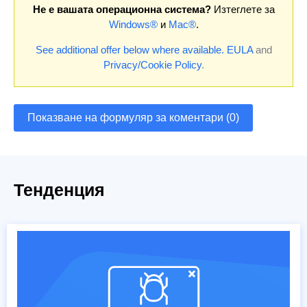
Не е вашата операционна система?
Изтеглете за
Windows®
и
Mac®
.
See additional offer below where available.
EULA
and
Privacy/Cookie Policy
.
Показване на формуляр за коментари (0)
Тенденция