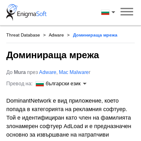
Skip
to
български ези
content
Threat Database
Adware
Доминираща мрежа
Доминираща мрежа
До
Mura
през
Adware
,
Mac Malware
г
Превод на:
български език
DominantNetwork е вид приложение, което
попада в категорията на рекламния софтуер.
Той е идентифициран като член на фамилията
злонамерен софтуер AdLoad и е предназначен
основно за извършване на натрапчиви