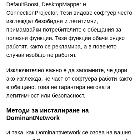
DefaultBoost, DesktopMapper и
ConnectionProjector. Тези видове софтуер често
изглеждат безобидни и легитимни,
примамвайки потребителите с обещания за
полезни функции. Тези функции обаче рядко
работят, както се рекламира, а в повечето
случаи изобщо не работят.
Изключително важно е да запомните, че дори
ако изглежда, че част от софтуера работи както
е обещано, това не гарантира неговата
легитимност или безопасност.
Методи за инсталиране на
DominantNetwork
И така, как DominantNetwork се озова на вашия