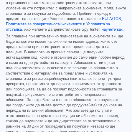
в промоционалните материали/страницата за покупка, при
условие че сте потребител с непрекъснат абонамент. Моля, вижте
страницата за покупка за подробности. Пробният период е
предмет на настоящите Условия, вашето съгласие с
EULA/TOS
,
Политиката за поверителност/бисквитките
и
Условията за
отстъпка
. Ако желаете да деинсталирате SpyHunter,
научете как
.
За плащане при автоматично подновяване на абонамента ви, ще
бъде изпратено имейл напомняне на имейл адреса, който сте
предоставили при регистрацията си, преди всяка дата на
плащане. В началото на пробния период ще получите
активационен код, който е ограничен до само един пробен период
и само за едно устройство на акаунт. Абонаментът ви ще се
поднови автоматично на цената и за периода на абонамента в
съответствие с материалите за предлагане и условията на
страницата за регистрация/покупка (които са включени тук чрез
препратка; цените могат да варират в зависимост от държавата
или промоцията, за да се посочат подробности за страницата за
покупка), при условие че сте потребител с непрекъснат
абонамент. За потребители с платен абонамент, ако анулирате,
ще продължите да имате достъп до продукта(ите) си до края на
периода на платения абонамент. Ако желаете да получите
възстановяване на сумата за текущия си абонаментен период,
трябва да анулирате и да кандидатствате за възстановяване в
рамките на 30 дни от последната ви покупка и незабавно ще
спрете да получавате пълна функционалност, когато