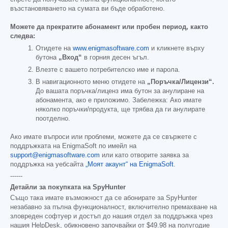
възстановяването на сумата ви бъде обработено.
Можете да прекратите абонамент или пробен период, както
следва:
Отидете на
www.enigmasoftware.com
и кликнете върху
бутона
„Вход“
в горния десен ъгъл.
Влезте с вашето потребителско име и парола.
В навигационното меню отидете на
„Поръчка/Лицензи“.
До вашата поръчка/лиценз има бутон за анулиране на
абонамента, ако е приложимо. Забележка: Ако имате
няколко поръчки/продукта, ще трябва да ги анулирате
поотделно.
Ако имате въпроси или проблеми, можете да се свържете с
поддръжката на EnigmaSoft по имейл на
support@enigmasoftware.com
или като отворите заявка за
поддръжка на уебсайта
„Моят акаунт“ на EnigmaSoft
.
------
Детайли за покупката на SpyHunter
Също така имате възможност да се абонирате за SpyHunter
незабавно за пълна функционалност, включително премахване на
зловреден софтуер и достъп до нашия отдел за поддръжка чрез
нашия HelpDesk, обикновено започвайки от
$49.98
на полугодие