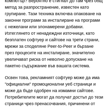
компютър? Вероятно е стигнал до там чрез общ
метод за разпространение, известен като
групиране. Тази техника включва опаковане на
законни програми за инсталиране на програми
с нежелани или злонамерени добавки.
Изтеглянето от ненадеждни източници, като
безплатен софтуер и сайтове на трети страни,
мрежи за споделяне Peer-to-Peer и бързане
през процесите на инсталиране, значително
увеличават риска от неволно допускане на
пакетно съдържание във вашата система.
Освен това, рекламният софтуер може да има
"официални" промоционални уеб страници и
може да бъде одобрен на измамни сайтове.
Потребителите могат да получат достъп до тези
страници чрез пренасочвания, причинени от