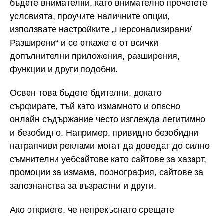
бъдете внимателни, като внимателно прочетете
условията, проучите наличните опции,
използвате настройките „Персонализирани/
Разширени“ и се откажете от всички
допълнителни приложения, разширения,
функции и други подобни.
Освен това бъдете бдителни, докато
сърфирате, тъй като измамното и опасно
онлайн съдържание често изглежда легитимно
и безобидно. Например, привидно безобидни
натрапчиви реклами могат да доведат до силно
съмнителни уебсайтове като сайтове за хазарт,
промоции за измама, порнография, сайтове за
запознанства за възрастни и други.
Ако откриете, че непрекъснато срещате