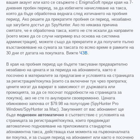
вашия акаунт или като се свържете с EnigmaSoft преди края на 7-
дневния пробен период, за да избегнете начисляване на такса,
която да бъде обработена веднага след изтичането на пробния
период. Ако решите да прекратите пробния си период, незабавно
ще загубите достъп до SpyHunter. Ако по някаква причина
смятате, че е обработена такса, която не сте искали да направите
(което може да се случи например въз основа на системна
администрация), можете също да прекратите и да получите пълно
възстановяване на сумата за таксата по всяко време в рамките на
30 дни от датата на покупката. Вижте
ЧЗВ
.
В края на пробния период ще бъдете таксувани предварително
незабавно на цената и за периода на абонамента, както е
посочено в материалите за предлагане и условията на страницата
за регистрация/покупка (които са включени тук чрез препратка;
цените могат да варират в зависимост от държавата или
промоцията, за да се посочат подробности на страницата за
покупка), ако не сте го анулирали своевременно. Цената
обикновено започва от
$79.98
на полугодие (SpyHunter Pro
Windows/SpyHunter за Mac). Закупеният от вас абонамент ще
бъде
подновен автоматично
в съответствие с условията на
страницата за регистрация/покупка, които предвиждат
автоматично подновяване на приложимата стандартна
абонаментна такса, действаща към момента на първоначалната
ви покупка, и за същия период на абонамент или както е посочено