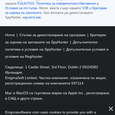
нашите
EULA/TOS
,
Политика за поверителност/бисквитки
и
Условия за отстъпки
. Моля, вижте също нашите
ЧЗВ
и
Критерии
за оценка на заплахите
. Ако желаете да деинсталирате
SpyHunter,
научете как
.
Home
Стъпки за деинсталиране на програми
Критерии
за оценка на заплахите на SpyHunter
Допълнителни
политики и условия на SpyHunter
Допълнителни условия и
условия на RegHunter
Седалище: 1 Castle Street, 3rd Floor, Dublin 2 D02XD82
Ирландия.
EnigmaSoft Limited, Частна компания, ограничена по акции,
регистрационен номер на компанията 597114.
Mac и MacOS са търговски марки на Apple Inc., регистрирани
в САЩ и други страни.
Авторско право 2016-2026. EnigmaSoft Ltd. Всички права
Enigmasoftware.com uses cookies to provide you with a
запазени.