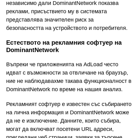
независимо дали DominantNetwork показва
реклами, присъствието му в системата
представлява значителен риск за
безопасността на устройството и потребителя.
Естеството на рекламния софтуер на
DominantNetwork
Въпреки че приложенията на AdLoad често
идват с възможности за отвличане на браузър,
ние не наблюдавахме такава функционалност в
DominantNetwork по време на нашия анализ.
Рекламният софтуер е известен със събирането
на лична информация и DominantNetwork може
да не е изключение. Данните, които събира,
могат да включват посетени URL адреси,
прегледани уеб страници, заявки за търсене,