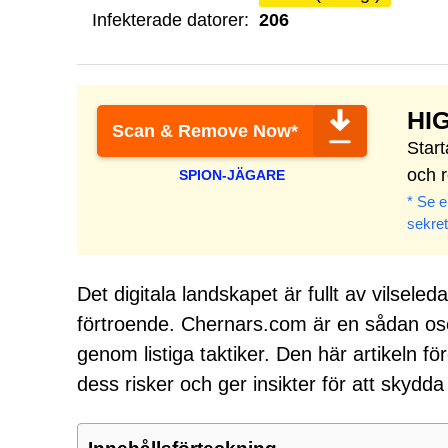
Infekterade datorer:
206
HI
Scan & Remove Now*
Star
och 
SPION-JÄGARE
* Se e
sekret
Det digitala landskapet är fullt av vilsel
förtroende. Chernars.com är en sådan ose
genom listiga taktiker. Den här artikeln f
dess risker och ger insikter för att skydda