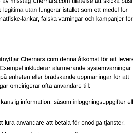
 av misstag Chernars.com tillåtelse att skicka pus
egitima utan fungerar istället som ett medel för
e nätfiske-länkar, falska varningar och kampanjer för
 utnyttjar Chernars.com denna åtkomst för att lever
. Exempel inkluderar alarmerande systemvarningar
 på enheten eller brådskande uppmaningar för att
gar omdirigerar ofta användare till:
känslig information, såsom inloggningsuppgifter el
t lura användare att betala för onödiga tjänster.