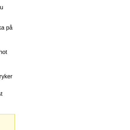
du
cka på
hot
ryker
st