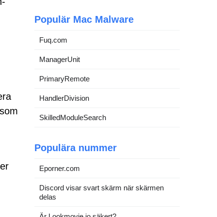
h-
Populär Mac Malware
Fuq.com
ManagerUnit
PrimaryRemote
era
HandlerDivision
 som
SkilledModuleSearch
Populära nummer
ler
Eporner.com
Discord visar svart skärm när skärmen
delas
Är Lookmovie.io säkert?