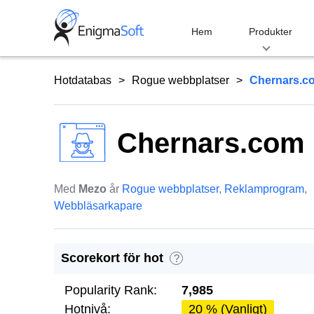
Skip
to
Hem
Produkter
content
Hotdatabas
Rogue webbplatser
Chernars.c
Chernars.com
Med
Mezo
år
Rogue webbplatser
,
Reklamprogram
,
Webbläsarkapare
Scorekort för hot
?
Popularity Rank:
7,985
Hotnivå:
20 % (Vanligt)