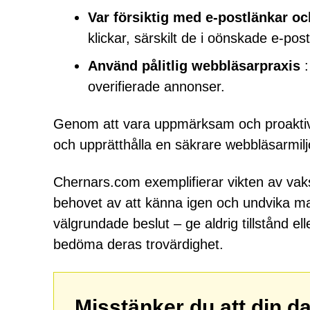
Var försiktig med e-postlänkar o
klickar, särskilt de i oönskade e-po
Använd pålitlig webbläsarpraxis
:
overifierade annonser.
Genom att vara uppmärksam och proaktiv
och upprätthålla en säkrare webbläsarmilj
Chernars.com exemplifierar vikten av vak
behovet av att känna igen och undvika mani
välgrundade beslut – ge aldrig tillstånd e
bedöma deras trovärdighet.
Misstänker du att din d