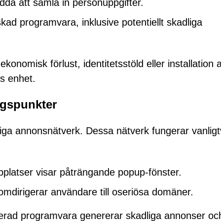
edda att samla in personuppgifter.
d programvara, inklusive potentiellt skadliga
onomisk förlust, identitetsstöld eller installation 
s enhet.
gspunkter
liga annonsnätverk. Dessa nätverk fungerar vanligt
bbplatser visar påträngande popup-fönster.
dirigerar användare till oseriösa domäner.
lerad programvara genererar skadliga annonser oc