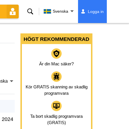
Sök
Svenska
Logga in
HÖGT REKOMMENDERAD
Är din Mac säker?
nska
Kör GRATIS skanning av skadlig
programvara
Ta bort skadlig programvara
 2024
(GRATIS)