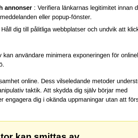
ch annonser
: Verifiera länkarnas legitimitet innan 
stmeddelanden eller popup-fönster.
 Håll dig till pålitliga webbplatser och undvik att kli
 kan användare minimera exponeringen för online
ö.
samhet online. Dess vilseledande metoder underst
pulativ taktik. Att skydda dig själv börjar med
ller engagera dig i okända uppmaningar utan att för
ator kan smittas av