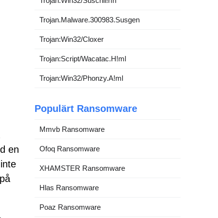
Trojan:Win32/Suschil!rfn
Trojan.Malware.300983.Susgen
Trojan:Win32/Cloxer
Trojan:Script/Wacatac.H!ml
Trojan:Win32/Phonzy.A!ml
Populärt Ransomware
Mmvb Ransomware
ed en
Ofoq Ransomware
inte
XHAMSTER Ransomware
 på
Hlas Ransomware
Poaz Ransomware