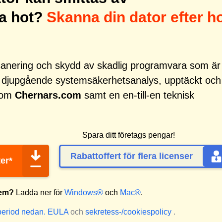
a hot?
Skanna din dator efter h
r sanering och skydd av skadlig programvara som är
d djupgående systemsäkerhetsanalys, upptäckt och
 som
Chernars.com
samt en en-till-en teknisk
Spara ditt företags pengar!
Rabattoffert för flera licenser
er*
tem?
Ladda ner för
Windows®
och
Mac®
.
period nedan.
EULA
och
sekretess-/cookiespolicy
.