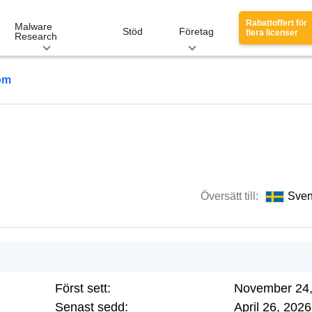
Rabattoffert för
Malware
Stöd
Företag
flera licenser
Research
om
Översätt till:
Sve
Först sett:
November 24,
Senast sedd:
April 26, 2026