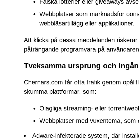
Falska lotterier eller giveaways avs
Webbplatser som marknadsför oönska
webbläsartillägg eller applikationer.
Att klicka på dessa meddelanden riskerar ek
påträngande programvara på användaren
Tveksamma ursprung och ingån
Chernars.com får ofta trafik genom opålit
skumma plattformar, som:
Olagliga streaming- eller torrentwe
Webbplatser med vuxentema, som om
Adware-infekterade system, där instal