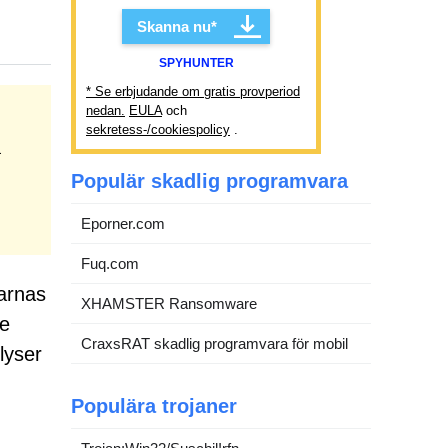
Skanna nu*
SPYHUNTER
* Se erbjudande om gratis provperiod
nedan.
EULA
och
sekretess-/cookiespolicy
.
a
Populär skadlig programvara
Eporner.com
Fuq.com
darnas
XHAMSTER Ransomware
re
CraxsRAT skadlig programvara för mobil
lyser
Populära trojaner