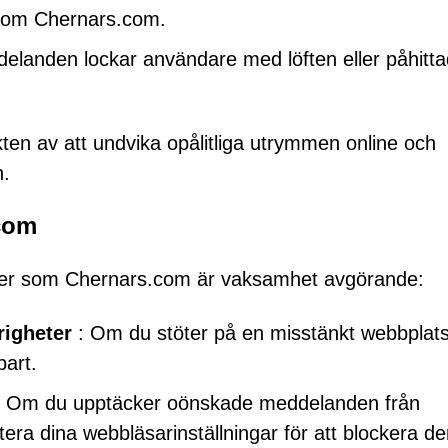
 som Chernars.com.
delanden lockar användare med löften eller påhitt
kten av att undvika opålitliga utrymmen online och
.
.com
jter som Chernars.com är vaksamhet avgörande:
righeter
: Om du stöter på en misstänkt webbplat
art.
 Om du upptäcker oönskade meddelanden från
ra dina webbläsarinställningar för att blockera d