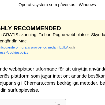
Operativsystem som påverkas:
Windows
GHLY RECOMMENDED
ta GRATIS skanning. Ta bort Rogue webbplatser. Skydd
rengör din Mac.
rbjudande om gratis provperiod nedan.
EULA
och
ess-/cookiespolicy
.
edande webbplatser utformade för att utnyttja använ
riös plattform som jagar intet ont anande besöka
ördjupar sig i Chernars.coms bedrägliga metoder, be
 din surfupplevelse.