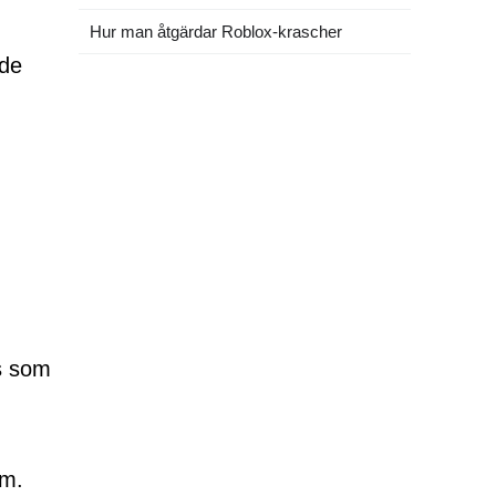
Hur man åtgärdar Roblox-krascher
ade
s som
em.