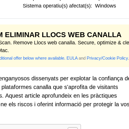
Sistema operatiu(s) afectat(s):
Windows
 ELIMINAR LLOCS WEB CANALLA
 Scan. Remove Llocs web canalla. Secure, optimize & cl
Mac.
itional offer below where available.
EULA
and
Privacy/Cookie Policy
.
 enganyosos dissenyats per explotar la confiança d
lataformes canalla que s'aprofita de visitants
. Aquest article aprofundeix en les pràctiques
els riscos i oferint informació per protegir la vos