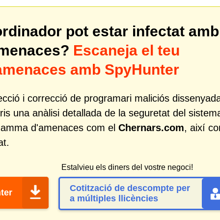
ordinador pot estar infectat amb
 amenaces?
Escaneja el teu
r amenaces amb SpyHunter
cció i correcció de programari maliciós dissenyad
ris una anàlisi detallada de la seguretat del sistem
lia gamma d'amenaces com el
Chernars.com
, així c
at.
Estalvieu els diners del vostre negoci!
Cotització de descompte per
ter
a múltiples llicències