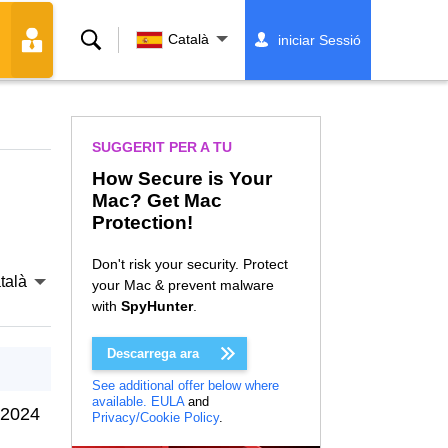
Cerca
Català
iniciar Sessió
SUGGERIT PER A TU
How Secure is Your
Mac? Get Mac
Protection!
Don't risk your security. Protect
talà
your Mac & prevent malware
with
SpyHunter
.
Descarrega ara
See additional offer below where
available.
EULA
and
 2024
Privacy/Cookie Policy
.