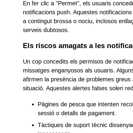
En fer clic a "Permet", els usuaris conce
notificacions push. Aquestes notificacion
a contingut brossa o nociu, inclosos enll
serveis dubtosos.
Els riscos amagats a les notific
Un cop concedits els permisos de notifica
missatges enganyosos als usuaris. Algun
afirmen la presència de problemes greus al 
situació. Aquestes alertes falses solen redi
Pàgines de pesca que intenten recoll
sessió o detalls de pagament.
Tàctiques de suport tècnic dissenya