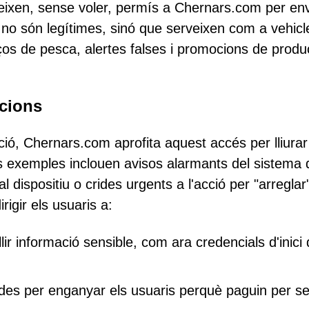
deixen, sense voler, permís a Chernars.com per env
s no són legítimes, sinó que serveixen com a vehicl
aços de pesca, alertes falses i promocions de produ
acions
ció, Chernars.com aprofita aquest accés per lliurar
s exemples inclouen avisos alarmants del sistema
dispositiu o crides urgents a l'acció per "arreglar"
rigir els usuaris a:
ir informació sensible, com ara credencials d'inici
des per enganyar els usuaris perquè paguin per se