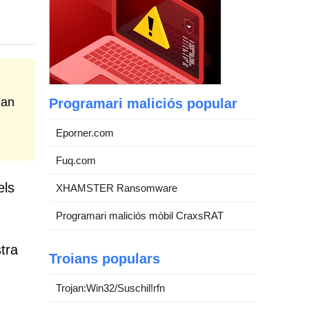
ean
Programari maliciós popular
Eporner.com
Fuq.com
els
XHAMSTER Ransomware
Programari maliciós mòbil CraxsRAT
tra
Troians populars
Trojan:Win32/Suschil!rfn