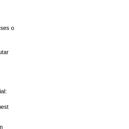
eses o
utar
al:
uest
om