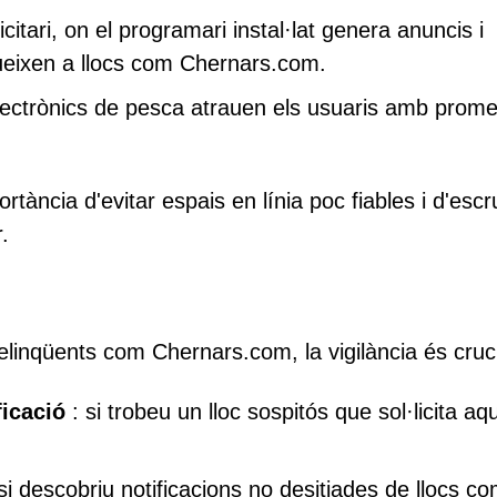
itari, on el programari instal·lat genera anuncis i
ueixen a llocs com Chernars.com.
lectrònics de pesca atrauen els usuaris amb prom
tància d'evitar espais en línia poc fiables i d'escr
.
elinqüents com Chernars.com, la vigilància és cruci
ficació
: si trobeu un lloc sospitós que sol·licita aq
si descobriu notificacions no desitjades de llocs c