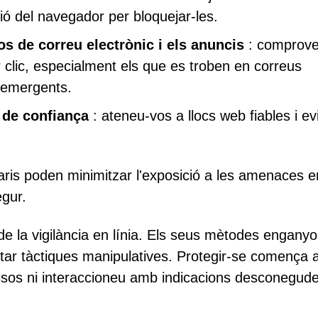
ió del navegador per bloquejar-les.
 de correu electrònic i els anuncis
: comprove
r clic, especialment els que es troben en correus
s emergents.
 de confiança
: ateneu-vos a llocs web fiables i ev
aris poden minimitzar l'exposició a les amenaces en
gur.
e la vigilància en línia. Els seus mètodes engany
evitar tàctiques manipulatives. Protegir-se comença
isos ni interaccioneu amb indicacions desconegud