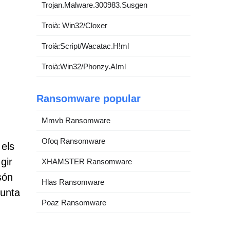
Trojan.Malware.300983.Susgen
Troià: Win32/Cloxer
Troià:Script/Wacatac.H!ml
Troià:Win32/Phonzy.A!ml
Ransomware popular
Mmvb Ransomware
Ofoq Ransomware
 els
gir
XHAMSTER Ransomware
són
Hlas Ransomware
punta
Poaz Ransomware