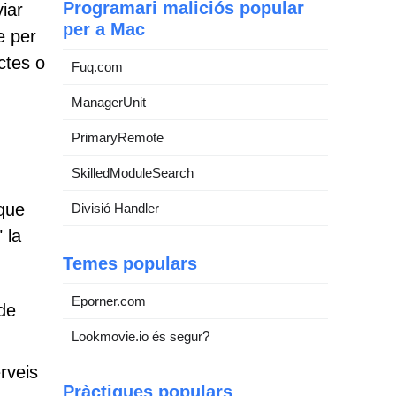
Programari maliciós popular
iar
per a Mac
e per
ctes o
Fuq.com
ManagerUnit
PrimaryRemote
SkilledModuleSearch
 que
Divisió Handler
 la
Temes populars
Eporner.com
 de
Lookmovie.io és segur?
rveis
Pràctiques populars