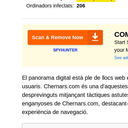
Ordinadors infectats:
206
COM
Scan & Remove Now
Start
your 
SPYHUNTER
See add
El panorama digital està ple de llocs web
usuaris. Chernars.com és una d'aquestes p
desprevinguts mitjançant tàctiques astutes
enganyoses de Chernars.com, destacant-ne 
experiència de navegació.