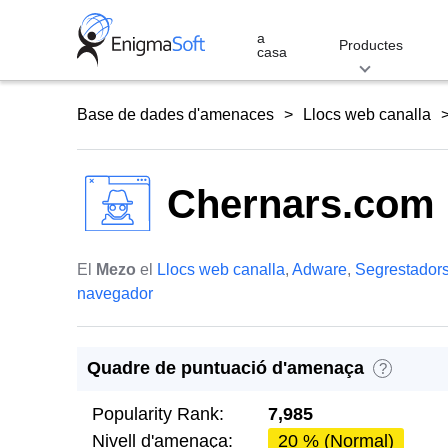
Skip
to
a
Productes
casa
content
Base de dades d'amenaces
Llocs web canalla
Chernars.com
El
Mezo
el
Llocs web canalla
,
Adware
,
Segrestadors
navegador
Quadre de puntuació d'amenaça
?
Popularity Rank:
7,985
Nivell d'amenaça:
20 % (Normal)