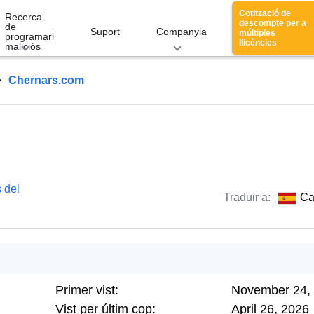
Cotització de
Recerca
descompte per a
de
Suport
Companyia
múltiples
programari
llicències
maliciós
Chernars.com
 del
Traduir a:
Ca
Primer vist:
November 24,
Vist per últim cop:
April 26, 2026