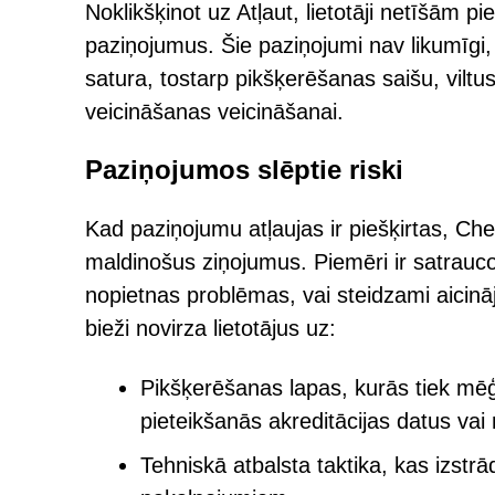
Noklikšķinot uz Atļaut, lietotāji netīšām 
paziņojumus. Šie paziņojumi nav likumīgi, 
satura, tostarp pikšķerēšanas saišu, vil
veicināšanas veicināšanai.
Paziņojumos slēptie riski
Kad paziņojumu atļaujas ir piešķirtas, Che
maldinošus ziņojumus. Piemēri ir satraucoš
nopietnas problēmas, vai steidzami aicinājum
bieži novirza lietotājus uz:
Pikšķerēšanas lapas, kurās tiek mēģ
pieteikšanās akreditācijas datus va
Tehniskā atbalsta taktika, kas izstrā