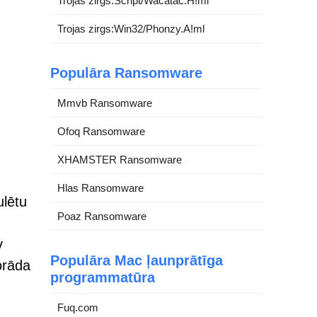
Trojas zirgs:Script/Wacatac.H!ml
Trojas zirgs:Win32/Phonzy.A!ml
Populāra Ransomware
Mmvb Ransomware
Ofoq Ransomware
XHAMSTER Ransomware
Hlas Ransomware
ulētu
Poaz Ransomware
v
Populāra Mac ļaunprātīga
orāda
programmatūra
Fuq.com