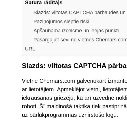
Satura rādītājs
Slazds: viltotas CAPTCHA pārbaudes un 
Paziņojumos slēptie riski
Apšaubāma izcelsme un ieejas punkti
Pasargājiet sevi no vietnes Chernars.co
URL
Slazds: viltotas CAPTCHA pārba
Vietne Chernars.com galvenokārt izmanto 
ar lietotājiem. Apmeklējot vietni, lietotāji
iekraušanas griezēju, kā arī uzvedne noklik
roboti. Šī maldinošā taktika tiek pastipr
uz pārlūkprogrammas uznirstošo logu.