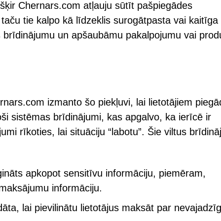
piešķir Chernars.com atļauju sūtīt pašpiegādes
taču tie kalpo kā līdzeklis surogātpasta vai kaitīga
tus brīdinājumu un apšaubāmu pakalpojumu vai prod
rnars.com izmanto šo piekļuvi, lai lietotājiem pieg
i sistēmas brīdinājumi, kas apgalvo, ka ierīcē ir
i rīkoties, lai situāciju “labotu”. Šie viltus brīdinā
ināts apkopot sensitīvu informāciju, piemēram,
i maksājumu informāciju.
dāta, lai pievilinātu lietotājus maksāt par nevajadzī