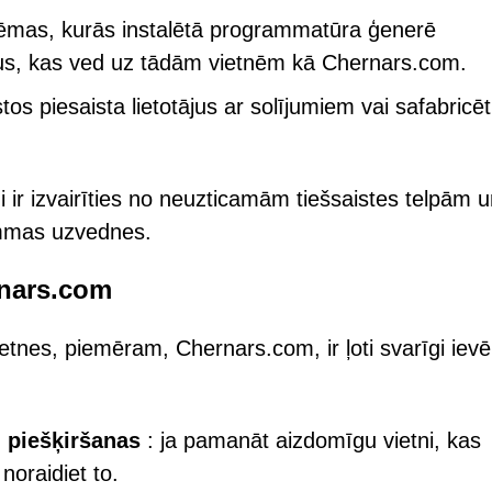
tēmas, kurās instalētā programmatūra ģenerē
gus, kas ved uz tādām vietnēm kā Chernars.com.
os piesaista lietotājus ar solījumiem vai safabricē
i ir izvairīties no neuzticamām tiešsaistes telpām 
ammas uzvednes.
rnars.com
etnes, piemēram, Chernars.com, ir ļoti svarīgi ievē
u piešķiršanas
: ja pamanāt aizdomīgu vietni, kas
noraidiet to.