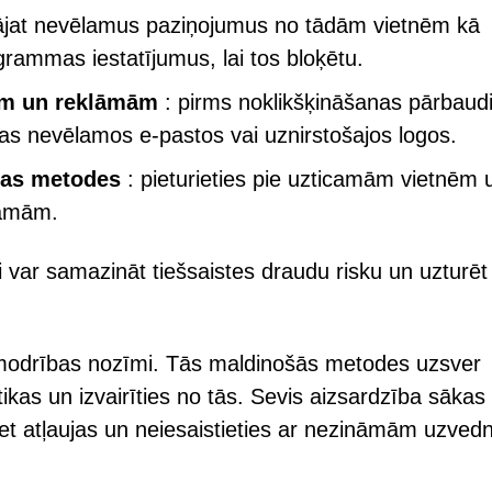
lājat nevēlamus paziņojumus no tādām vietnēm kā
grammas iestatījumus, lai tos bloķētu.
tēm un reklāmām
: pirms noklikšķināšanas pārbaudi
odas nevēlamos e-pastos vai uznirstošajos logos.
nas metodes
: pieturieties pie uzticamām vietnēm 
lāmām.
i var samazināt tiešsaistes draudu risku un uzturēt
 modrības nozīmi. Tās maldinošās metodes uzsver
kas un izvairīties no tās. Sevis aizsardzība sākas
t atļaujas un neiesaistieties ar nezināmām uzved