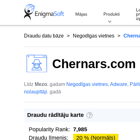
Skip
Ļ
to
Mājas
Produkti
p
iz
content
Draudu datu bāze
Negodīgas vietnes
Chern
Chernars.com
Līdz
Mezo.
gadam
Negodīgas vietnes
,
Adware
,
Pār
nolaupītāji
. gadā
Draudu rādītāju karte
?
Popularity Rank:
7,985
Draudu līmenis:
20 % (Normāls)