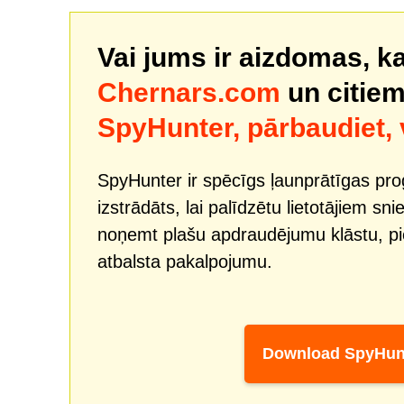
Vai jums ir aizdomas, ka
Chernars.com
un citie
SpyHunter, pārbaudiet,
SpyHunter ir spēcīgs ļaunprātīgas pr
izstrādāts, lai palīdzētu lietotājiem sn
noņemt plašu apdraudējumu klāstu, 
atbalsta pakalpojumu.
Download SpyHun