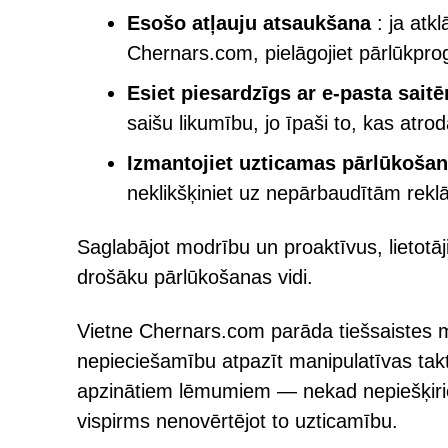
Esošo atļauju atsaukšana
: ja atk
Chernars.com, pielāgojiet pārlūkpro
Esiet piesardzīgs ar e-pasta sai
saišu likumību, jo īpaši to, kas atr
Izmantojiet uzticamas pārlūkoša
neklikšķiniet uz nepārbaudītām rek
Saglabājot modrību un proaktīvus, lietotāj
drošāku pārlūkošanas vidi.
Vietne Chernars.com parāda tiešsaistes
nepieciešamību atpazīt manipulatīvas takti
apzinātiem lēmumiem — nekad nepiešķirie
vispirms nenovērtējot to uzticamību.