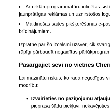
Ar reklāmprogrammatūru inficētas sis
ļaunprātīgas reklāmas un uznirstošos lo
Maldinošas saites pikšķerēšanas e-past
brīdinājumiem.
Izpratne par šo izcelsmi uzsver, cik svarīg
rūpīgi pārbaudīt negaidītas pārlūkprogr
Pasargājiet sevi no vietnes Che
Lai mazinātu riskus, ko rada negodīgas vi
modrību:
Izvairieties no paziņojumu atļauj
pieprasa šādu piekļuvi, nekavējoties 