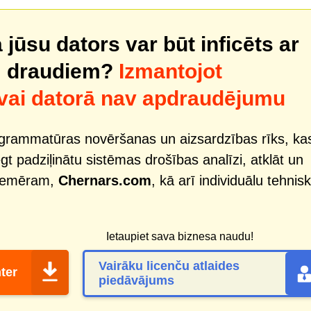
 jūsu dators var būt inficēts ar
m draudiem?
Izmantojot
 vai datorā nav apdraudējumu
ogrammatūras novēršanas un aizsardzības rīks, ka
iegt padziļinātu sistēmas drošības analīzi, atklāt un
piemēram,
Chernars.com
, kā arī individuālu tehnis
Ietaupiet sava biznesa naudu!
Vairāku licenču atlaides
ter
piedāvājums