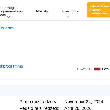
Vairāku licenč
aunprātīgas
atlaides
rogrammatūras
Atbalsts
Uzņēmums
piedāvājums
pēte
ars.com
lūkprogrammu
Tulkot uz:
Latv
Pirmo reizi redzēts:
November 24, 2024
Pēdējo reizi redzēts:
April 26, 2026