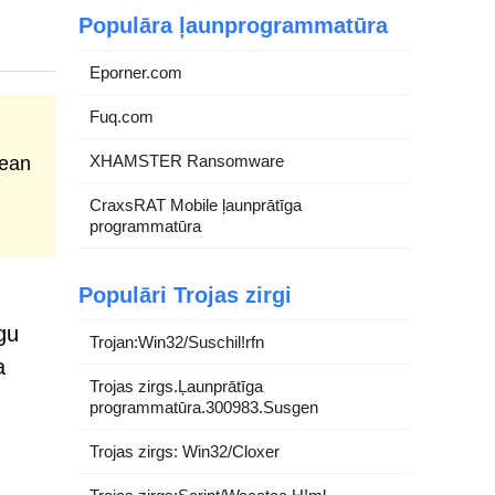
Populāra ļaunprogrammatūra
Eporner.com
Fuq.com
XHAMSTER Ransomware
lean
CraxsRAT Mobile ļaunprātīga
programmatūra
Populāri Trojas zirgi
gu
Trojan:Win32/Suschil!rfn
a
Trojas zirgs.Ļaunprātīga
programmatūra.300983.Susgen
Trojas zirgs: Win32/Cloxer