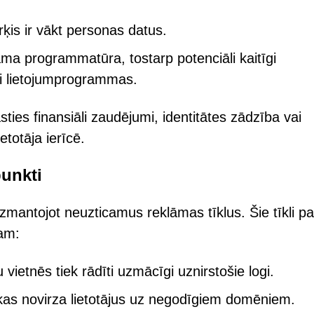
rķis ir vākt personas datus.
ama programmatūra, tostarp potenciāli kaitīgi
i lietojumprogrammas.
ties finansiāli zaudējumi, identitātes zādzība vai
totāja ierīcē.
unkti
izmantojot neuzticamus reklāmas tīklus. Šie tīkli pa
am:
vietnēs tiek rādīti uzmācīgi uznirstošie logi.
kas novirza lietotājus uz negodīgiem domēniem.