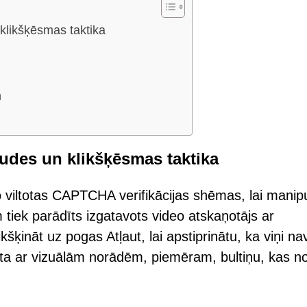
klikšķēsmas taktika
m
udes un klikšķēsmas taktika
viltotas CAPTCHA verifikācijas shēmas, lai manip
em tiek parādīts izgatavots video atskaņotājs ar
šķināt uz pogas Atļaut, lai apstiprinātu, ka viņi na
ināta ar vizuālām norādēm, piemēram, bultiņu, kas n