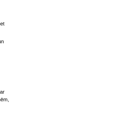
et
un
 ar
nēm,