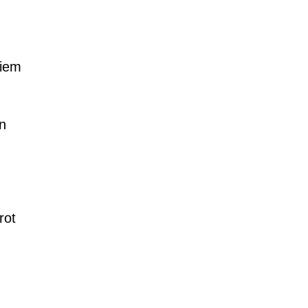
tiem
un
rot