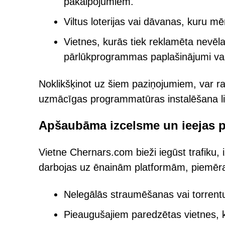
pakalpojumiem.
Viltus loterijas vai dāvanas, kuru mē
Vietnes, kurās tiek reklamēta nevēl
pārlūkprogrammas paplašinājumi va
Noklikšķinot uz šiem paziņojumiem, var ras
uzmācīgas programmatūras instalēšana lie
Apšaubāma izcelsme un ieejas p
Vietne Chernars.com bieži iegūst trafiku, 
darbojas uz ēnainām platformām, piemēr
Nelegālās straumēšanas vai torrentu 
Pieaugušajiem paredzētas vietnes, 