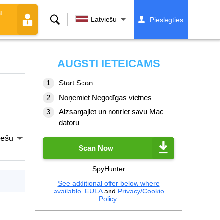
u
Meklēt
Latviešu
Pieslēgties
AUGSTI IETEICAMS
Start Scan
Noņemiet Negodīgas vietnes
Aizsargājiet un notīriet savu Mac
datoru
iešu
Scan Now
SpyHunter
See additional offer below where
available.
EULA
and
Privacy/Cookie
Policy
.