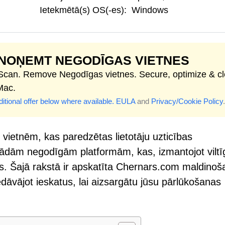
Ietekmētā(s) OS(-es):
Windows
NOŅEMT NEGODĪGAS VIETNES
 Scan. Remove Negodīgas vietnes. Secure, optimize & c
Mac.
itional offer below where available.
EULA
and
Privacy/Cookie Policy
.
m vietnēm, kas paredzētas lietotāju uzticības
šādām negodīgām platformām, kas, izmantojot viltī
s. Šajā rakstā ir apskatīta Chernars.com maldinoš
iedāvājot ieskatus, lai aizsargātu jūsu pārlūkošanas