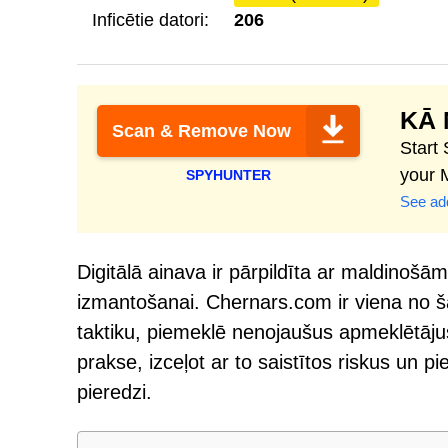
Inficētie datori:
206
KĀ 
Scan & Remove Now
Start
your 
SPYHUNTER
See add
Digitālā ainava ir pārpildīta ar maldinošā
izmantošanai. Chernars.com ir viena no 
taktiku, piemeklē nenojaušus apmeklētāju
prakse, izceļot ar to saistītos riskus un p
pieredzi.