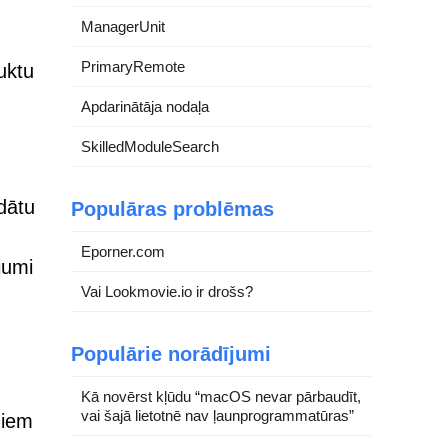
ManagerUnit
PrimaryRemote
uktu
Apdarinātāja nodaļa
SkilledModuleSearch
ādātu
Populāras problēmas
Eporner.com
jumi
Vai Lookmovie.io ir drošs?
Populārie norādījumi
Kā novērst kļūdu “macOS nevar pārbaudīt,
vai šajā lietotnē nav ļaunprogrammatūras”
giem