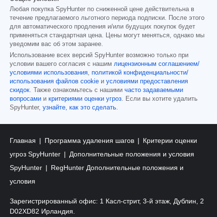
Любая покупка SpyHunter по сниженной цене действительна в
течение предлагаемого льготного периода подписки. После этого
для автоматического продления и/или будущих покупок будет
применяться стандартная цена. Цены могут меняться, однако мы
уведомим вас об этом заранее.
Использование всех версий SpyHunter возможно только при
условии вашего согласия с нашим
лицензионным соглашением/
условиями использования
,
политикой конфиденциальности/
использования файлов cookie
и
условиями предоставления
скидок
. Также ознакомьтесь с нашими
часто задаваемыми
вопросами
и
критериями оценки угроз
. Если вы хотите удалить
SpyHunter,
узнайте, как это сделать
.
Главная
Программа удаления шагов
Критерии оценки
угроз SpyHunter
Дополнительные положения и условия
SpyHunter
RegHunter Дополнительные положения и
условия
Зарегистрированный офис: 1 Касл-стрит, 3-й этаж, Дублин, 2
D02XD82 Ирландия.