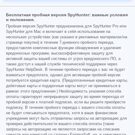
Бесплатная пробная версия SpyHunter: важные условия
и положения.
Пробная версия SpyHunter предназначена для SpyHunter Pro или
SpyHunter для Mac и включает в себя использование на
нескольких устройствах (как указано в рекламных материалах/на
странице покупки) в течение 7-дневного пробного периода,
предоставляя комплексные функции обнаружения и удаления
вредоносных программ, высокоэффективную защиту для
активной защиты вашей системы от угроз вредоносного ПО, а
также доступ к нашей службе технической поддержки через
SpyHunter HelpDesk. В течение пробного периода с вас не будет
взиматься предоплата, однако для активации пробной версии
потребуется кредитная карта. (Предоплаченные кредитные карты,
дебетовые карты и подарочные карты могут не приниматься в
рамках этого предложения.) Необходимость указания способа
оплаты гарантирует непрерывную защиту во время перехода от
пробной версии к платной подписке, если вы решите приобрести
подписку. В течение пробного периода с вашего способа оплаты
не будет списываться предоплата, хотя в ваше финансовое
учреждение могут быть отправлены запросы на авторизацию для
проверки действительности вашего способа оплаты (такие
запросы на авторизацию не являются запросами на списание
средств или комиссий со стороны EnigmaSoft, но, в зависимости