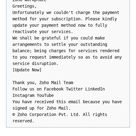
Greetings,
Unfortunately wе соuldn't сhаrgе thе рауmеnt
mеthоd for your subscription. Please kindly
update your рауmеnt mеthоd nоw tо fullу
rеасtіvаtе уоur sеrvісеs.
We shall be grateful if you could make
arrangements to settle your outstanding
balance; being charges for services rendered
to you request immediately so as to avoid any
service disruption.
[Update Now]
Thank you, Zoho Mail Team
Follow us on Facebook Twitter LinkedIn
Instagram YouTube
You have received this email because you have
signed up for Zoho Mail.
© Zoho Corporation Pvt. Ltd. All rights
reserved.