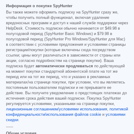
Информация о покупке SpyHunter
Вы также можете оформить подписку на SpyHunter сразу же,
чтобы получить полный функционал, включая удаление
вредоносных программ и доступ к нашей службе поддержки через
HelpDesk. Стоимость подписки обычно начинается от
$49.98
в
полугодовой период (SpyHunter Basic Windows) и
$79.98
в
полугодовой период (SpyHunter Pro Windows/SpyHunter для Mac)
в соответствии с условиями предложения и условиями страницы
регистрации/покупки (которые включены сюда посредством
ссылки; цены могут различаться в зависимости от страны или
акции, согласно подробностям на странице покупки). Ваша
подписка будет
автоматически продлеваться
по действующей
на момент покупки стандартной абонентской плате на тот же
период или на тот же период, что и указано в рекламных
материалах/на странице покупки, при условии, что вы являетесь
постоянным пользователем подписки и не прерываете ее
действие. Вы получите уведомление о предстоящих платежах до
истечения срока действия вашей подписки. Покупка SpyHunter
регулируется условиями, указанными на странице покупки,
лицензионным соглашением/условиями использования
,
политикой
конфиденциальности/использования файлов cookie
и
условиями
скидки
.
------
Общие условия