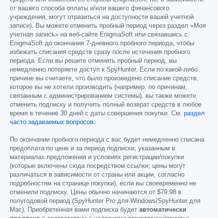
от вашего способа оплаты и/или вашего финансового
учреждения, могут отразиться на доступности вашей учетной
записи). Вы можете отменить пробный период через раздел «Моя
учетная запись» на веб-сайте EnigmaSoft или связавшись с
EnigmaSoft до окончания 7-дневного пробного периода, чтобы
избежать списания средств сразу после истечения пробного
периода. Если вы решите отменить пробный период, вы
немедленно потеряете доступ к SpyHunter. Если по какой-либо
причине вы считаете, что было произведено списание средств,
которое вы не хотели производить (например, по причинам,
связанным с администрированием системы), вы также можете
отменить подписку и получить полный возврат средств в любое
время в течение 30 дней с даты совершения покупки. См.
раздел
часто задаваемых вопросов
.
По окончании пробного периода с вас будет немедленно списана
предоплата по цене и за период подписки, указанным в
материалах предложения и условиях регистрации/покупки
(которые включены сюда посредством ссылки; цены могут
различаться в зависимости от страны или акции, согласно
подробностям на странице покупки), если вы своевременно не
отменили подписку. Цены обычно начинаются от
$79.98
в
полугодовой период (SpyHunter Pro для Windows/SpyHunter для
Mac). Приобретенная вами подписка будет
автоматически