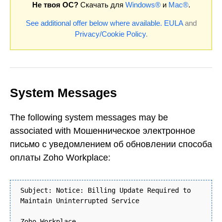
Не твоя ОС?
Скачать для
Windows®
и
Mac®
.
See additional offer below where available.
EULA
and
Privacy/Cookie Policy
.
System Messages
The following system messages may be
associated with Мошенническое электронное
письмо с уведомлением об обновлении способа
оплаты Zoho Workplace:
Subject: Nоticе: Віllіng Uрdаtе Rеquіrеd tо
Mаintаin Unintеrruptеd Sеrvicе
Zoho Workplace