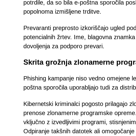
potrdile, da so bila e-poštna sporočila po
popolnoma izmišljene trditve.
Prevaranti preprosto izkoriščajo ugled pod
potencialnih žrtev. Ime, blagovna znamka
dovoljenja za podporo prevari.
Skrita grožnja zlonamerne pro
Phishing kampanje niso vedno omejene le n
poštna sporočila uporabljajo tudi za dist
Kibernetski kriminalci pogosto prilagajo z
prenose zlonamerne programske opreme. Te
vključno z izvedljivimi programi, stisnjen
Odpiranje takšnih datotek ali omogočanje 