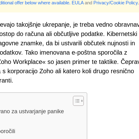
itional offer below where available.
EULA
and
Privacy/Cookie Policy
.
evajo takojšnje ukrepanje, je treba vedno obravnav
 dostop do računa ali občutljive podatke. Kibernetski
agovne znamke, da bi ustvarili občutek nujnosti in
 podatkov. Tako imenovana e-poštna sporočila z
oho Workplace« so jasen primer te taktike. Čepra
a s korporacijo Zoho ali katero koli drugo resnično
ranti.
ano za ustvarjanje panike
ročili