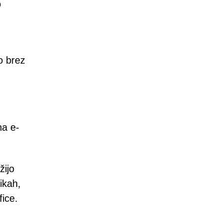
o
o brez
na e-
žijo
ikah,
fice.