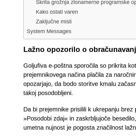
Skrita grožnja zlonamerne programske 
Kako ostati varen
Zaključne misli
System Messages
Lažno opozorilo o obračunavanj
Goljufiva e-poštna sporočila so prikrita k
prejemnikovega načina plačila za naročni
opozarjajo, da bodo storitve kmalu začas
takoj posodobljeni.
Da bi prejemnike prisilili k ukrepanju bre
»Posodobi zdaj« in zaskrbljujoče besedilo
umetna nujnost je pogosta značilnost lažn