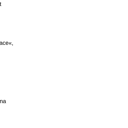
t
lace«,
 na