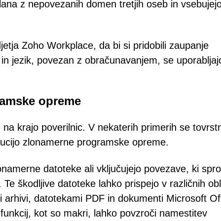
slana z nepovezanih domen tretjih oseb in vsebujej
jetja Zoho Workplace, da bi si pridobili zaupanje
 in jezik, povezan z obračunavanjem, se uporabljaj
gramske opreme
a krajo poverilnic. V nekaterih primerih se tovrst
ribucijo zlonamerne programske opreme.
lonamerne datoteke ali vključujejo povezave, ki spro
 škodljive datoteke lahko prispejo v različnih obl
imi arhivi, datotekami PDF in dokumenti Microsoft Of
funkcij, kot so makri, lahko povzroči namestitev