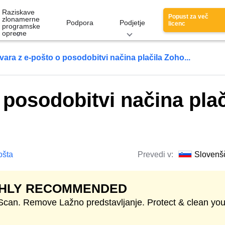
Raziskave
Popust za več
zlonamerne
Podpora
Podjetje
licenc
programske
opreme
vara z e-pošto o posodobitvi načina plačila Zoho...
 posodobitvi načina plač
ošta
Prevedi v:
Slovenš
GHLY RECOMMENDED
 Scan. Remove Lažno predstavljanje. Protect & clean you