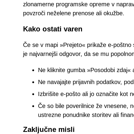
zlonamerne programske opreme v napravo.
povzroči neželene prenose ali okužbe.
Kako ostati varen
Če se v mapi »Prejeto« prikaže e-poštno 
je najvarnejši odgovor, da se mu popolno
Ne kliknite gumba »Posodobi zdaj« a
Ne navajajte prijavnih podatkov, pod
Izbrišite e-pošto ali jo označite kot
Če so bile poverilnice že vnesene,
ustrezne ponudnike storitev ali finanč
Zaključne misli