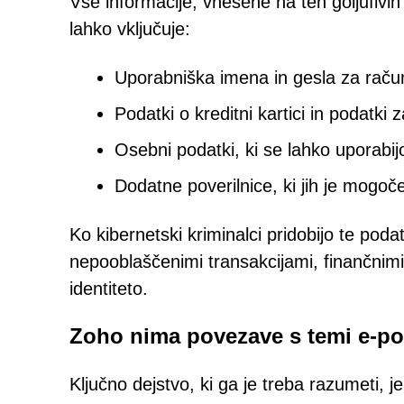
Vse informacije, vnesene na teh goljufivi
lahko vključuje:
Uporabniška imena in gesla za raču
Podatki o kreditni kartici in podatki
Osebni podatki, ki se lahko uporabijo
Dodatne poverilnice, ki jih je mogo
Ko kibernetski kriminalci pridobijo te po
nepooblaščenimi transakcijami, finančnim
identiteto.
Zoho nima povezave s temi e-poš
Ključno dejstvo, ki ga je treba razumeti, j