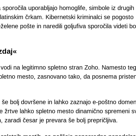
 sporočila uporabljajo homoglife, simbole iz drugih 
latinskim črkam. Kibernetski kriminalci se pogosto
želene pošte in naredili goljufiva sporočila videti bol
zdaj«
 vodi na legitimno spletno stran Zoho. Namesto te
spletno mesto, zasnovano tako, da posnema priste
o še bolj dovršene in lahko zaznajo e-poštno dome
e žrtve lahko spletno mesto dinamično spremeni s
, zaradi česar je prevara še bolj prepričljiva.