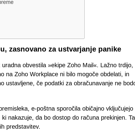
opreme
u, zasnovano za ustvarjanje panike
ot uradna obvestila »ekipe Zoho Mail«. Lažno trdijo,
no na Zoho Workplace ni bilo mogoče obdelati, in
no ustavljene, če podatki za obračunavanje ne bod
z premisleka, e-poštna sporočila običajno vključujej
, ki nakazuje, da bo dostop do računa prekinjen. Ta
ih predstavitev.