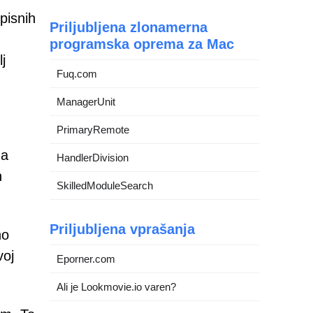
pisnih
Priljubljena zlonamerna
programska oprema za Mac
j
Fuq.com
ManagerUnit
PrimaryRemote
ga
HandlerDivision
n
SkilledModuleSearch
Priljubljena vprašanja
no
voj
Eporner.com
Ali je Lookmovie.io varen?