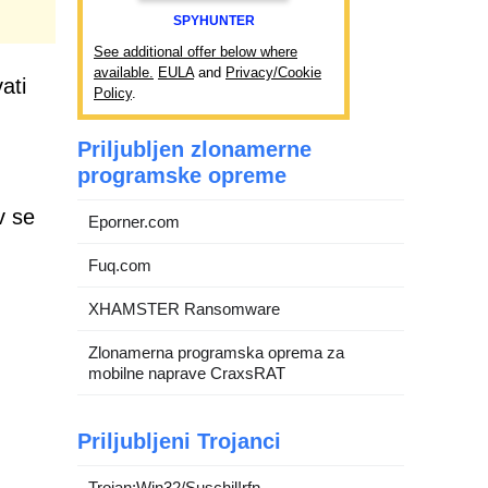
SPYHUNTER
See additional offer below where
available.
EULA
and
Privacy/Cookie
ati
Policy
.
Priljubljen zlonamerne
programske opreme
v se
Eporner.com
Fuq.com
XHAMSTER Ransomware
Zlonamerna programska oprema za
mobilne naprave CraxsRAT
Priljubljeni Trojanci
Trojan:Win32/Suschil!rfn