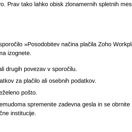
 Prav tako lahko obisk zlonamernih spletnih mes
sporočilo »Posodobitev načina plačila Zoho Workp
ma izognete.
li drugih povezav v sporočilu.
atkov za plačilo ali osebnih podatkov.
 neželeno pošto.
 nemudoma spremenite zadevna gesla in se obrnite
ne institucije.