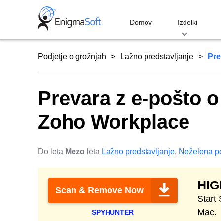
Skip
to
Domov
Izdelki
content
Podjetje o grožnjah
Lažno predstavljanje
Pre
Prevara z e-pošto o
Zoho Workplace
Do leta
Mezo
leta
Lažno predstavljanje
,
Neželena p
HI
Scan & Remove Now
Start
Mac.
SPYHUNTER