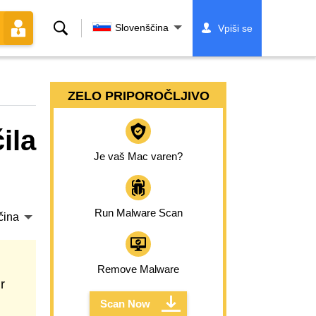
Iskanje
Slovenščina
Vpiši se
ZELO PRIPOROČLJIVO
ila
Je vaš Mac varen?
Run Malware Scan
čina
Remove Malware
r
Scan Now