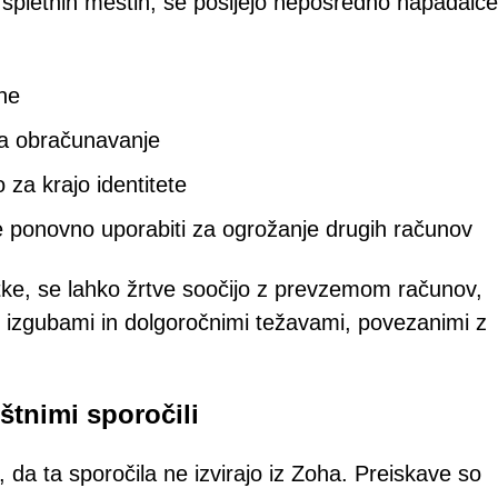
h spletnih mestih, se pošljejo neposredno napadalc
ne
 za obračunavanje
 za krajo identitete
če ponovno uporabiti za ogrožanje drugih računov
datke, se lahko žrtve soočijo z prevzemom računov,
i izgubami in dolgoročnimi težavami, povezanimi z
tnimi sporočili
e, da ta sporočila ne izvirajo iz Zoha. Preiskave so