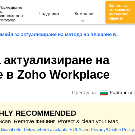
Оферта за
Изследване
отстъпка за
на
Поддържа
Компания
множество
злонамерен
лицензи
софтуер
мейл за актуализиране на метода на плащане в...
 актуализиране на
 в Zoho Workplace
Превод на:
български 
GHLY RECOMMENDED
 Scan. Remove Фишинг. Protect & clean your Mac.
itional offer below where available.
EULA
and
Privacy/Cookie Policy
.