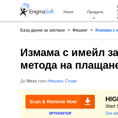
Skip
to
Home
Продукти
content
База данни за заплахи
Фишинг
Измама с и
Измама с имейл за
метода на плащане
До
Mezo
през
Фишинг
,
Спам
г
HI
Scan & Remove Now
Start
See add
SPYHUNTER