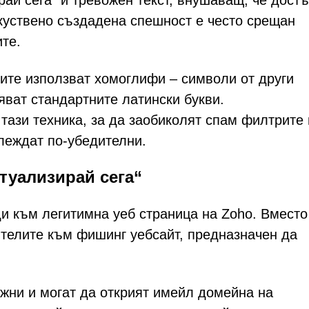
ай сега“ и тревожен текст, внушаващ, че дост
зкуствено създадена спешност е често срещан
те.
ите използват хомоглифи – символи от други
яват стандартните латински букви.
тази техника, за да заобиколят спам филтрите 
леждат по-убедителни.
ктуализирай сега“
ди към легитимна уеб страница на Zoho. Вместо
ителите към фишинг уебсайт, предназначен да
жни и могат да открият имейл домейна на