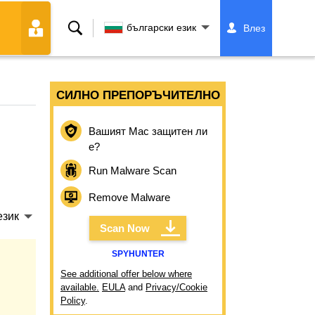
Търсене
български език
Влез
СИЛНО ПРЕПОРЪЧИТЕЛНО
Вашият Mac защитен ли
е?
Run Malware Scan
Remove Malware
език
Scan Now
SPYHUNTER
See additional offer below where
available.
EULA
and
Privacy/Cookie
Policy
.