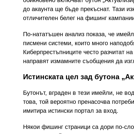
обикновено включват бутон „Актуализир
до акаунта ще бъде прекъснат. Тази и
отличителен белег на фишинг кампании
По-нататъшен анализ показа, че имейл
писмени системи, които много наподоб
Киберпрестъпниците често разчитат на 
направят измамните съобщения да изг
Истинската цел зад бутона „А
Бутонът, вграден в тези имейли, не во
това, той вероятно пренасочва потреб
имитира истински портал за вход.
Някои фишинг страници са дори по-сло