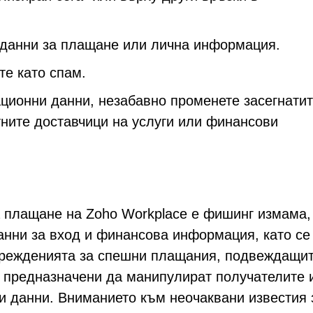
 данни за плащане или лична информация.
те като спам.
ционни данни, незабавно променете засегнати
тните доставчици на услуги или финансови
а плащане на Zoho Workplace е фишинг измама,
анни за вход и финансова информация, като се
прежденията за спешни плащания, подвеждащи
 предназначени да манипулират получателите 
ни данни. Вниманието към неочаквани известия 