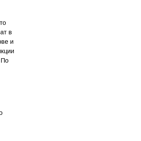
то
ат в
ове и
нкции
 По
o