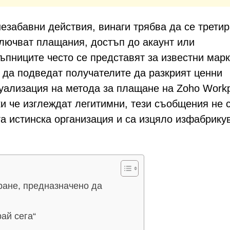
езабавни действия, винаги трябва да се третир
лючват плащания, достъп до акаунт или
пниците често се представят за известни марк
 да подведат получателите да разкрият ценни
туализация на метода за плащане на Zoho Workp
ки че изглеждат легитимни, тези съобщения не 
га истинска организация и са изцяло изфабрику
ане, предназначено да
ай сега“