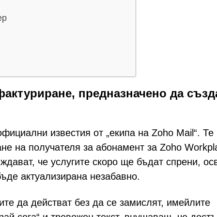
ер
актуриране, предназначено да създ
ициални известия от „екипа на Zoho Mail“. Те
не на получателя за абонамент за Zoho Workpl
ждават, че услугите скоро ще бъдат спрени, ос
бъде актуализирана незабавно.
ите да действат без да се замислят, имейлите