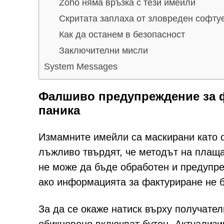
Zoho няма връзка с тези имейли
Скритата заплаха от зловреден софту
Как да останем в безопасност
Заключителни мисли
System Messages
Фалшиво предупреждение за ф
паника
Измамните имейли са маскирани като оф
лъжливо твърдят, че методът на плаща
не може да бъде обработен и предупре
ако информацията за фактуриране не 
За да се окаже натиск върху получател