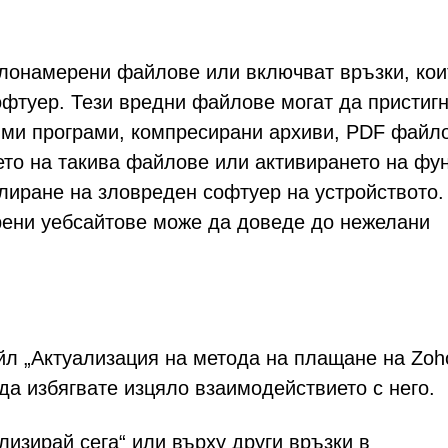
злонамерени файлове или включват връзки, кои
офтуер. Тези вредни файлове могат да пристигн
ми програми, компресирани архиви, PDF файл
нето на такива файлове или активирането на фу
лиране на зловреден софтуер на устройството.
ени уебсайтове може да доведе до нежелани
йл „Актуализация на метода на плащане на Zoh
 да избягвате изцяло взаимодействието с него.
лизирай сега“ или върху други връзки в