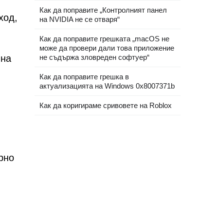
Как да поправите „Контролният панел
ход,
на NVIDIA не се отваря“
Как да поправите грешката „macOS не
може да провери дали това приложение
 на
не съдържа зловреден софтуер“
Как да поправите грешка в
актуализацията на Windows 0x8007371b
Как да коригираме сривовете на Roblox
рно