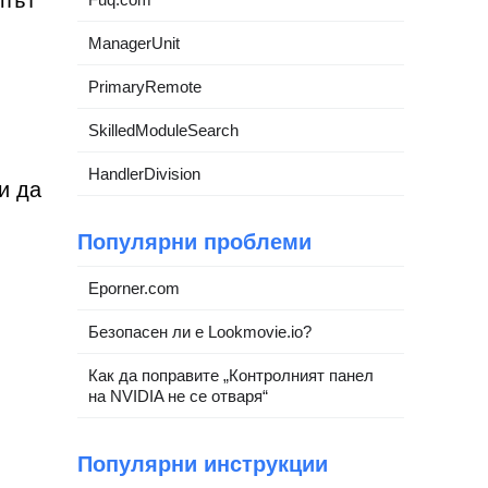
ъпът
ManagerUnit
PrimaryRemote
SkilledModuleSearch
HandlerDivision
и да
Популярни проблеми
Eporner.com
Безопасен ли е Lookmovie.io?
Как да поправите „Контролният панел
на NVIDIA не се отваря“
Популярни инструкции