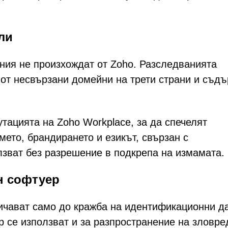
ли
ения не произхождат от Zoho. Разследванията
 от несвързани домейни на трети страни и съд
тацията на Zoho Workplace, за да спечелят
ето, брандирането и езикът, свързан с
лзват без разрешение в подкрепа на измамата.
н софтуер
ичават само до кражба на идентификационни д
р се използват и за разпространение на зловре