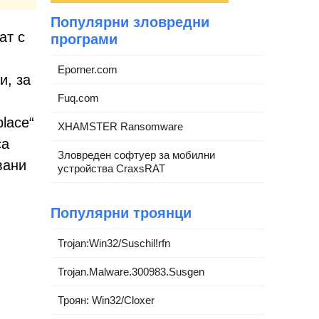
Популярни зловредни
ат с
програми
Eporner.com
и, за
Fuq.com
lace“
XHAMSTER Ransomware
са
Зловреден софтуер за мобилни
вани
устройства CraxsRAT
Популярни троянци
Trojan:Win32/Suschil!rfn
Trojan.Malware.300983.Susgen
Троян: Win32/Cloxer