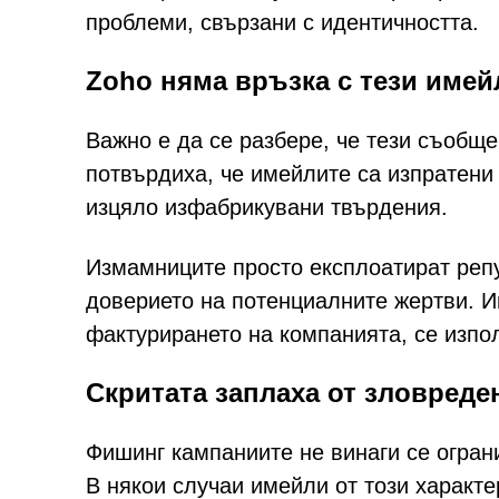
проблеми, свързани с идентичността.
Zoho няма връзка с тези имей
Важно е да се разбере, че тези съобщ
потвърдиха, че имейлите са изпратени
изцяло изфабрикувани твърдения.
Измамниците просто експлоатират репу
доверието на потенциалните жертви. Им
фактурирането на компанията, се изпо
Скритата заплаха от зловреде
Фишинг кампаниите не винаги се огран
В някои случаи имейли от този характе