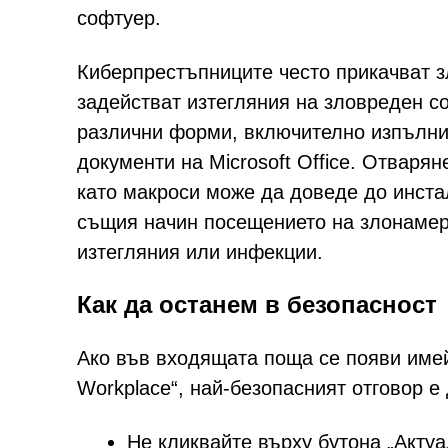
софтуер.
Киберпрестъпниците често прикачват 
задействат изтегляния на зловреден с
различни форми, включително изпълни
документи на Microsoft Office. Отваря
като макроси може да доведе до инста
същия начин посещението на злонамер
изтегляния или инфекции.
Как да останем в безопасност
Ако във входящата поща се появи име
Workplace“, най-безопасният отговор е
Не кликвайте върху бутона „Актуа