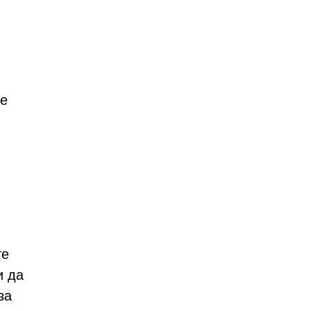
те
те
и да
за