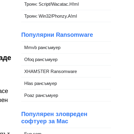
Троян: Script/Wacatac.H!ml
Троян: Win32/Phonzy.A!ml
Популярни Ransomware
Mmvb рансъмуер
аде
Ofoq рансъмуер
XHAMSTER Ransomware
Hlas рансъмуер
ace
Poaz рансъмуер
вен
Популярен зловреден
софтуер за Mac
Fuq.com