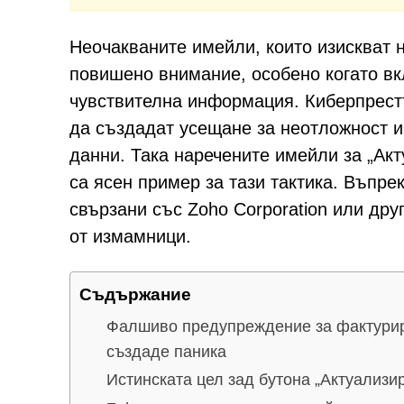
Неочакваните имейли, които изискват н
повишено внимание, особено когато вк
чувствителна информация. Киберпрестъ
да създадат усещане за неотложност и
данни. Така наречените имейли за „Ак
са ясен пример за тази тактика. Въпре
свързани със Zoho Corporation или дру
от измамници.
Съдържание
Фалшиво предупреждение за фактурир
създаде паника
Истинската цел зад бутона „Актуализир