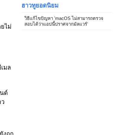
ฮาวทูยอดนิยม
วิธีแก้ไขปัญหา 'macOS ไม่สามารถตรวจ
สอบได้ว่าแอปนี้ปราศจากมัลแวร์'
ดยไม่
อีเมล
นด์
าว
ังถูก