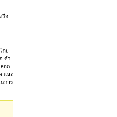
หรือ
าโดย
ือ คำ
อหลอก
ิด และ
งในการ