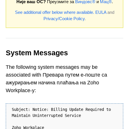
Није ваш ОС?
Преузмите за
Виндовс®
и
Мац®
.
See additional offer below where available.
EULA
and
Privacy/Cookie Policy
.
System Messages
The following system messages may be
associated with Превара путем е-поште са
ажурирањем начина плаћања на Zoho
Workplace-у:
Subject: Nоticе: Віllіng Uрdаtе Rеquіrеd tо
Mаintаin Unintеrruptеd Sеrvicе
Zoho Workplace