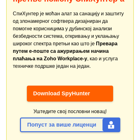
СпиХунтер је моћан алат за санацију и заштиту
од злонамерног софтвера дизајниран да
помогне корисницима у дубинској анализи
безбедности система, откривању и уклањању
широког спектра претњи као што је
Превара
путем е-поште са ажурирањем начина
плаћања на Zoho Workplace-у
, као и услуга
техничке подршке један на један.
Download SpyHunter
Уштедите свој пословни новац!
Попуст за више лиценци