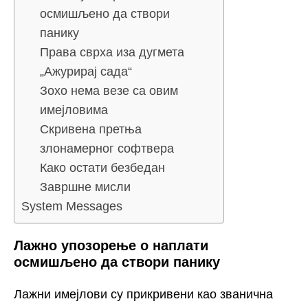
осмишљено да створи
панику
Права сврха иза дугмета
„Ажурирај сада“
Зохо нема везе са овим
имејловима
Скривена претња
злонамерног софтвера
Како остати безбедан
Завршне мисли
System Messages
Лажно упозорење о наплати
осмишљено да створи панику
Лажни имејлови су прикривени као званична