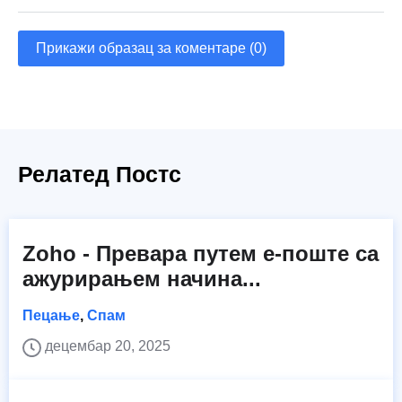
Прикажи образац за коментаре (0)
Релатед Постс
Zoho - Превара путем е-поште са
ажурирањем начина...
Пецање
,
Спам
децембар 20, 2025