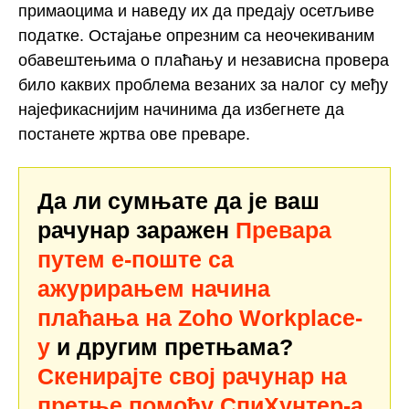
примаоцима и наведу их да предају осетљиве
податке. Остајање опрезним са неочекиваним
обавештењима о плаћању и независна провера
било каквих проблема везаних за налог су међу
најефикаснијим начинима да избегнете да
постанете жртва ове преваре.
Да ли сумњате да је ваш
рачунар заражен
Превара
путем е-поште са
ажурирањем начина
плаћања на Zoho Workplace-
у
и другим претњама?
Скенирајте свој рачунар на
претње помоћу СпиХунтер-а