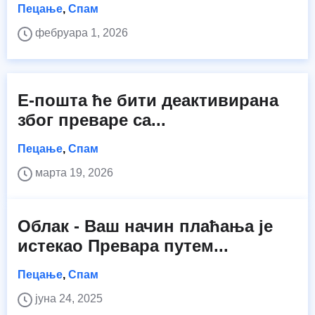
Пецање
,
Спам
фебруара 1, 2026
Е-пошта ће бити деактивирана
због преваре са...
Пецање
,
Спам
марта 19, 2026
Облак - Ваш начин плаћања је
истекао Превара путем...
Пецање
,
Спам
јуна 24, 2025