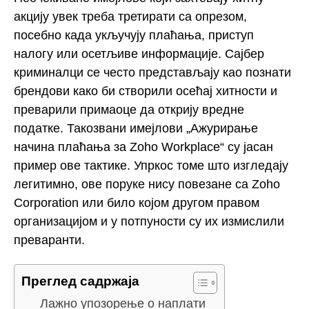
акцију увек треба третирати са опрезом,
посебно када укључују плаћања, приступ
налогу или осетљиве информације. Сајбер
криминалци се често представљају као познати
брендови како би створили осећај хитности и
преварили примаоце да открију вредне
податке. Такозвани имејлови „Ажурирање
начина плаћања за Zoho Workplace“ су јасан
пример ове тактике. Упркос томе што изгледају
легитимно, ове поруке нису повезане са Zoho
Corporation или било којом другом правом
организацијом и у потпуности су их измислили
преваранти.
Преглед садржаја
Лажно упозорење о наплати