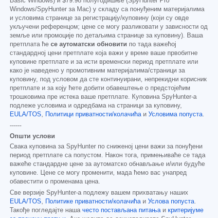
Basic Windows) и
$79.98
полугодишње (SpyHunter Pro
Windows/SpyHunter за Mac) у складу са понуђеним материјалима
и условима странице за регистрацију/куповину (који су овде
укључени референцом; цене се могу разликовати у зависности од
земље или промоције по детаљима странице за куповину). Ваша
претплата ће
се аутоматски обновити
по тада важећој
стандардној цени претплате која важи у време ваше првобитне
куповине претплате и за исти временски период претплате или
како је наведено у промотивним материјалима/страници за
куповину, под условом да сте континуирани, непрекидни корисник
претплате и за коју ћете добити обавештење о предстојећим
трошковима пре истека ваше претплате. Куповина SpyHunter-а
подлеже условима и одредбама на страници за куповину,
EULA/TOS
,
Политици приватности/колачића
и
Условима попуста
.
------
Општи услови
Свака куповина за SpyHunter по сниженој цени важи за понуђени
период претплате са попустом. Након тога, примењиваће се тада
важеће стандардне цене за аутоматско обнављање и/или будуће
куповине. Цене се могу променити, мада ћемо вас унапред
обавестити о променама цена.
Све верзије SpyHunter-а подлежу вашем прихватању наших
EULA/TOS
,
Политике приватности/колачића
и
Услова попуста
.
Такође погледајте наша
често постављана питања
и
критеријуме