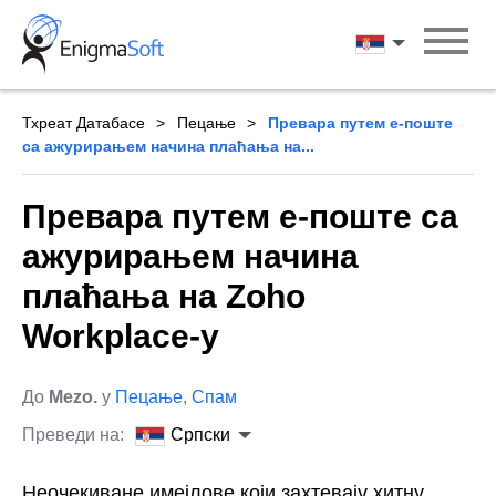
Skip
to
Српски
content
Тхреат Датабасе
Пецање
Превара путем е-поште
са ажурирањем начина плаћања на...
Превара путем е-поште са
ажурирањем начина
плаћања на Zoho
Workplace-у
До
Mezo.
у
Пецање
,
Спам
Преведи на:
Српски
Неочекиване имејлове који захтевају хитну