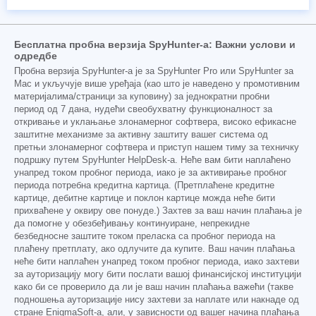
Бесплатна пробна верзија SpyHunter-а: Важни услови и
одредбе
Пробна верзија SpyHunter-а је за SpyHunter Pro или SpyHunter за
Mac и укључује више уређаја (као што је наведено у промотивним
материјалима/страници за куповину) за једнократни пробни
период од 7 дана, нудећи свеобухватну функционалност за
откривање и уклањање злонамерног софтвера, високо ефикасне
заштитне механизме за активну заштиту вашег система од
претњи злонамерног софтвера и приступ нашем тиму за техничку
подршку путем SpyHunter HelpDesk-а. Неће вам бити наплаћено
унапред током пробног периода, иако је за активирање пробног
периода потребна кредитна картица. (Претплаћене кредитне
картице, дебитне картице и поклон картице можда неће бити
прихваћене у оквиру ове понуде.) Захтев за ваш начин плаћања је
да помогне у обезбеђивању континуиране, непрекидне
безбедносне заштите током преласка са пробног периода на
плаћену претплату, ако одлучите да купите. Ваш начин плаћања
неће бити наплаћен унапред током пробног периода, иако захтеви
за ауторизацију могу бити послати вашој финансијској институцији
како би се проверило да ли је ваш начин плаћања важећи (такве
подношења ауторизације нису захтеви за наплате или накнаде од
стране EnigmaSoft-а, али, у зависности од вашег начина плаћања