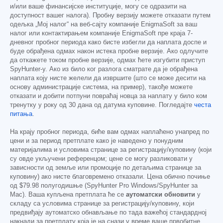
и/или ваше финансијске институције, могу се одразити на
доступност вашег налога). Пробну верзију можете отказати путем
одељка „Мој налог“ на веб-сајту компаније EnigmaSoft за ваш
налог или контактирањем компаније EnigmaSoft пре краја 7-
дневног пробног периода како бисте избегли да наплата доспе и
буде обрађена одмах након истека пробне верзије. Ако одлучите
да откажете током пробне верзије, одмах ћете изгубити приступ
SpyHunter-у. Ако из било ког разлога сматрате да је обрађена
наплата коју нисте желели да извршите (што се може десити на
основу администрације система, на пример), такође можете
отказати и добити потпуни повраћај новца за наплату у било ком
тренутку у року од 30 дана од датума куповине. Погледајте
честа
питања
.
На крају пробног периода, биће вам одмах наплаћено унапред по
цени и за период претплате како је наведено у понудним
материјалима и условима странице за регистрацију/куповину (који
су овде укључени референцом; цене се могу разликовати у
зависности од земље или промоције по детаљима странице за
куповину) ако нисте благовремено отказали. Цена обично почиње
од
$79.98
полугодишње (SpyHunter Pro Windows/SpyHunter за
Mac). Ваша купљена претплата ће се
аутоматски обновити
у
складу са условима странице за регистрацију/куповину, који
предвиђају аутоматско обнављање по тада важећој стандардној
накнади за претплату која је на снази у време ваше првобитне