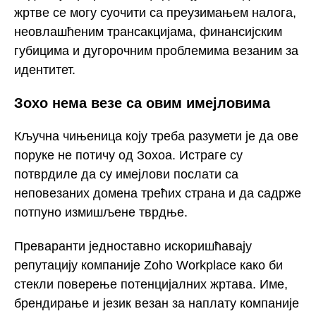
жртве се могу суочити са преузимањем налога,
неовлашћеним трансакцијама, финансијским
губицима и дугорочним проблемима везаним за
идентитет.
Зохо нема везе са овим имејловима
Кључна чињеница коју треба разумети је да ове
поруке не потичу од Зохоа. Истраге су
потврдиле да су имејлови послати са
неповезаних домена трећих страна и да садрже
потпуно измишљене тврдње.
Преваранти једноставно искоришћавају
репутацију компаније Zoho Workplace како би
стекли поверење потенцијалних жртава. Име,
брендирање и језик везан за наплату компаније