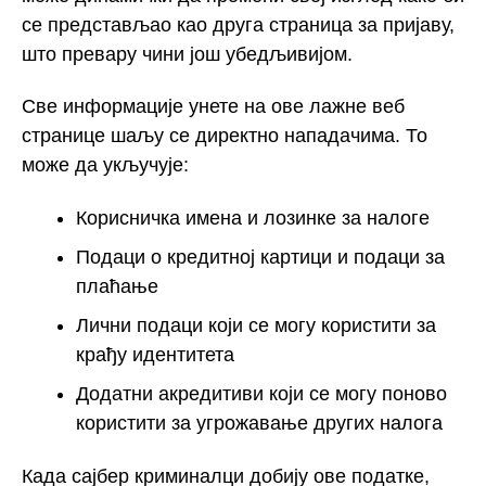
се представљао као друга страница за пријаву,
што превару чини још убедљивијом.
Све информације унете на ове лажне веб
странице шаљу се директно нападачима. То
може да укључује:
Корисничка имена и лозинке за налоге
Подаци о кредитној картици и подаци за
плаћање
Лични подаци који се могу користити за
крађу идентитета
Додатни акредитиви који се могу поново
користити за угрожавање других налога
Када сајбер криминалци добију ове податке,