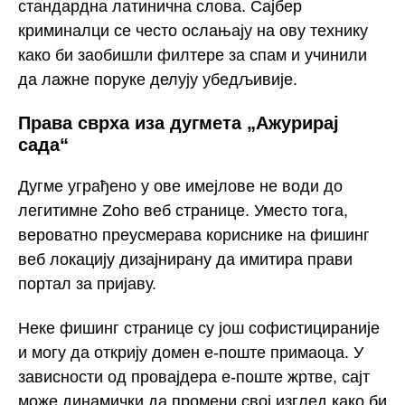
стандардна латинична слова. Сајбер
криминалци се често ослањају на ову технику
како би заобишли филтере за спам и учинили
да лажне поруке делују убедљивије.
Права сврха иза дугмета „Ажурирај
сада“
Дугме уграђено у ове имејлове не води до
легитимне Zoho веб странице. Уместо тога,
вероватно преусмерава кориснике на фишинг
веб локацију дизајнирану да имитира прави
портал за пријаву.
Неке фишинг странице су још софистицираније
и могу да открију домен е-поште примаоца. У
зависности од провајдера е-поште жртве, сајт
може динамички да промени свој изглед како би