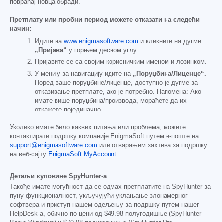
повраћај новца обради.
Претплату или пробни период можете отказати на следећи
начин:
Идите на
www.enigmasoftware.com
и кликните на дугме
„Пријава“
у горњем десном углу.
Пријавите се са својим корисничким именом и лозинком.
У менију за навигацију идите на
„Поруџбина/Лиценце“.
Поред ваше поруџбине/лиценце, доступно је дугме за
отказивање претплате, ако је потребно. Напомена: Ако
имате више поруџбина/производа, мораћете да их
откажете појединачно.
Уколико имате било каквих питања или проблема, можете
контактирати подршку компаније EnigmaSoft путем е-поште на
support@enigmasoftware.com
или отварањем захтева за подршку
на веб-сајту
EnigmaSoft MyAccount
.
------
Детаљи куповине SpyHunter-а
Такође имате могућност да се одмах претплатите на SpyHunter за
пуну функционалност, укључујући уклањање злонамерног
софтвера и приступ нашем одељењу за подршку путем нашег
HelpDesk-а, обично по цени од
$49.98
полугодишње (SpyHunter