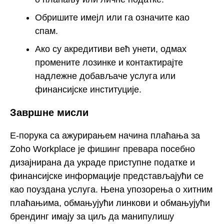
Обришите имејл или га означите као
спам.
Ако су акредитиви већ унети, одмах
промените лозинке и контактирајте
надлежне добављаче услуга или
финансијске институције.
Завршне мисли
Е-порука са ажурирањем начина плаћања за
Zoho Workplace је фишинг превара посебно
дизајнирана да украде приступне податке и
финансијске информације представљајући се
као поуздана услуга. Њена упозорења о хитним
плаћањима, обмањујући линкови и обмањујући
брендинг имају за циљ да манипулишу