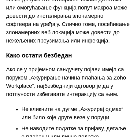
или омогућавање функција попут макроа може
довести до инсталирања злонамерног
софтвера на уређају. Слично томе, посећивање
злонамерних веб локација може довести до
нежељених преузимања или инфекција.
Како остати безбедан
Ако се у пријемном сандучету појави имејл са
поруком „Ажурирање начина плаћања за Zoho
Workplace“, најбезбеднији одговор је да у
потпуности избегавате интеракцију са њим.
Не кликните на дугме „Ажурирај одмах“
или било које друге везе у поруци.
Не наводите податке за пријаву, детаље
о плаћању или личне податке.