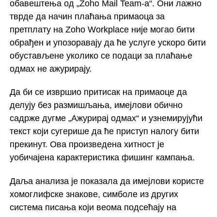
обавештења од „Zoho Mail Team-а“. Они лажно
тврде да начин плаћања примаоца за
претплату на Zoho Workplace није могао бити
обрађен и упозоравају да ће услуге ускоро бити
обустављене уколико се подаци за плаћање
одмах не ажурирају.
Да би се извршио притисак на примаоце да
делују без размишљања, имејлови обично
садрже дугме „Ажурирај одмах“ и узнемирујући
текст који сугерише да ће приступ налогу бити
прекинут. Ова произведена хитност је
уобичајена карактеристика фишинг кампања.
Даља анализа је показала да имејлови користе
хомоглифске знакове, симболе из других
система писања који веома подсећају на