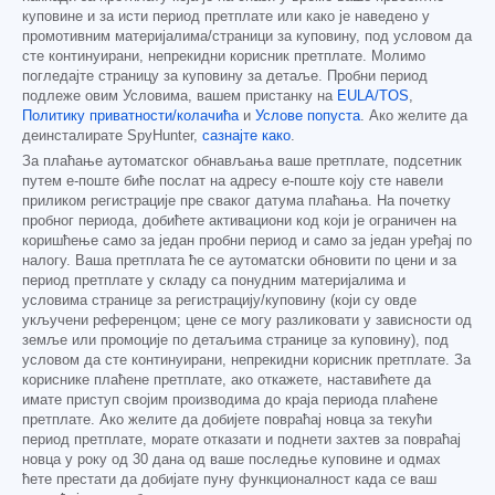
куповине и за исти период претплате или како је наведено у
промотивним материјалима/страници за куповину, под условом да
сте континуирани, непрекидни корисник претплате. Молимо
погледајте страницу за куповину за детаље. Пробни период
подлеже овим Условима, вашем пристанку на
EULA/TOS
,
Политику приватности/колачића
и
Услове попуста
. Ако желите да
деинсталирате SpyHunter,
сазнајте како
.
За плаћање аутоматског обнављања ваше претплате, подсетник
путем е-поште биће послат на адресу е-поште коју сте навели
приликом регистрације пре сваког датума плаћања. На почетку
пробног периода, добићете активациони код који је ограничен на
коришћење само за један пробни период и само за један уређај по
налогу. Ваша претплата ће се аутоматски обновити по цени и за
период претплате у складу са понудним материјалима и
условима странице за регистрацију/куповину (који су овде
укључени референцом; цене се могу разликовати у зависности од
земље или промоције по детаљима странице за куповину), под
условом да сте континуирани, непрекидни корисник претплате. За
кориснике плаћене претплате, ако откажете, наставићете да
имате приступ својим производима до краја периода плаћене
претплате. Ако желите да добијете повраћај новца за текући
период претплате, морате отказати и поднети захтев за повраћај
новца у року од 30 дана од ваше последње куповине и одмах
ћете престати да добијате пуну функционалност када се ваш