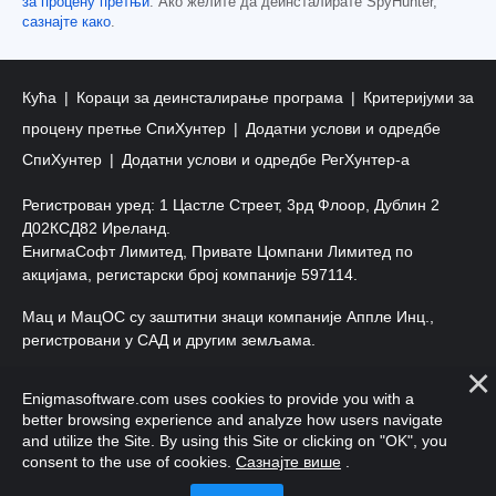
за процену претњи
. Ако желите да деинсталирате SpyHunter,
сазнајте како
.
Кућа
Кораци за деинсталирање програма
Критеријуми за
процену претње СпиХунтер
Додатни услови и одредбе
СпиХунтер
Додатни услови и одредбе РегХунтер-а
Регистрован уред: 1 Цастле Стреет, 3рд Флоор, Дублин 2
Д02КСД82 Иреланд.
ЕнигмаСофт Лимитед, Привате Цомпани Лимитед по
акцијама, регистарски број компаније 597114.
Мац и МацОС су заштитни знаци компаније Аппле Инц.,
регистровани у САД и другим земљама.
Ауторско право 2016-
2026
. ЕнигмаСофт Лтд. Сва права
Enigmasoftware.com uses cookies to provide you with a
задржана.
better browsing experience and analyze how users navigate
and utilize the Site. By using this Site or clicking on "OK", you
consent to the use of cookies.
Сазнајте више
.