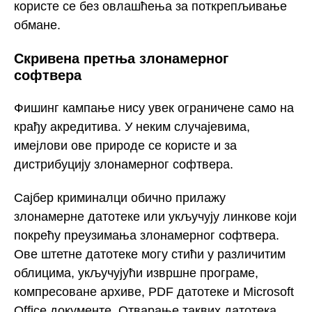
користе се без овлашћења за поткрепљивање
обмане.
Скривена претња злонамерног
софтвера
Фишинг кампање нису увек ограничене само на
крађу акредитива. У неким случајевима,
имејлови ове природе се користе и за
дистрибуцију злонамерног софтвера.
Сајбер криминалци обично прилажу
злонамерне датотеке или укључују линкове који
покрећу преузимања злонамерног софтвера.
Ове штетне датотеке могу стићи у различитим
облицима, укључујући извршне програме,
компресоване архиве, PDF датотеке и Microsoft
Office документе. Отварање таквих датотека