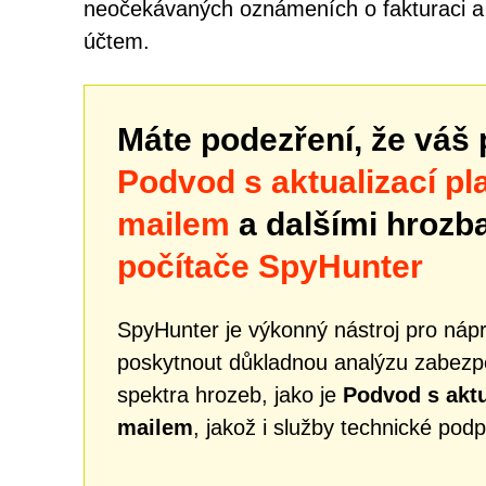
neočekávaných oznámeních o fakturaci a n
účtem.
Máte podezření, že váš 
Podvod s aktualizací p
mailem
a dalšími hroz
počítače SpyHunter
SpyHunter je výkonný nástroj pro náp
poskytnout důkladnou analýzu zabezpe
spektra hrozeb, jako je
Podvod s aktu
mailem
, jakož i služby technické pod