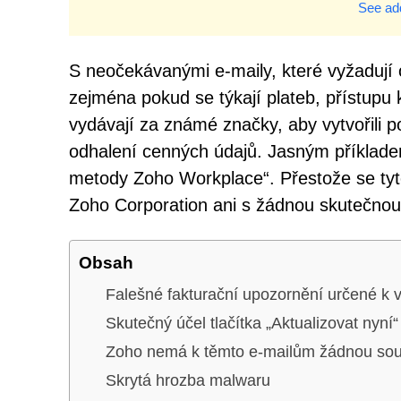
See add
S neočekávanými e-maily, které vyžadují 
zejména pokud se týkají plateb, přístupu k
vydávají za známé značky, aby vytvořili po
odhalení cenných údajů. Jasným příkladem t
metody Zoho Workplace“. Přestože se tyto
Zoho Corporation ani s žádnou skutečnou
Obsah
Falešné fakturační upozornění určené k v
Skutečný účel tlačítka „Aktualizovat nyní“
Zoho nemá k těmto e-mailům žádnou souv
Skrytá hrozba malwaru