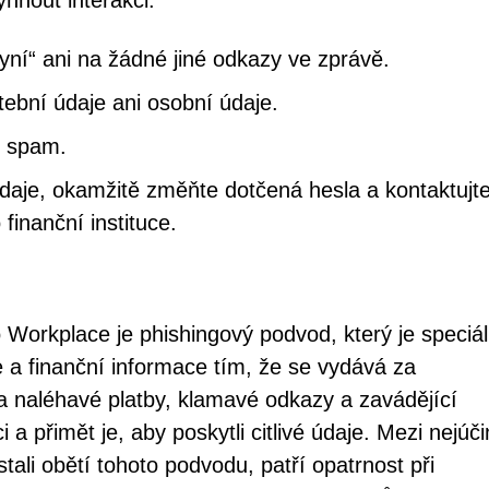
yhnout interakci.
 nyní“ ani na žádné jiné odkazy ve zprávě.
tební údaje ani osobní údaje.
o spam.
údaje, okamžitě změňte dotčená hesla a kontaktujt
finanční instituce.
 Workplace je phishingový podvod, který je speciá
e a finanční informace tím, že se vydává za
 naléhavé platby, klamavé odkazy a zavádějící
 a přimět je, aby poskytli citlivé údaje. Mezi nejúči
tali obětí tohoto podvodu, patří opatrnost při