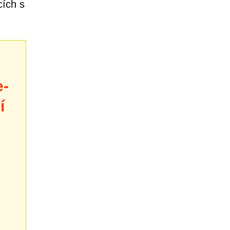
cích s
e-
í