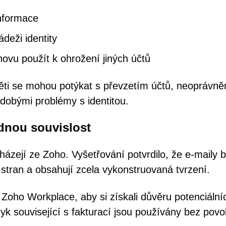
informace
ádeži identity
znovu použít k ohrožení jiných účtů
oběti se mohou potýkat s převzetím účtů, neoprávn
odobými problémy s identitou.
dnou souvislost
házejí ze Zoho. Vyšetřování potvrdilo, že e-maily b
stran a obsahují zcela vykonstruovaná tvrzení.
 Zoho Workplace, aby si získali důvěru potenciální
zyk související s fakturací jsou používány bez povo