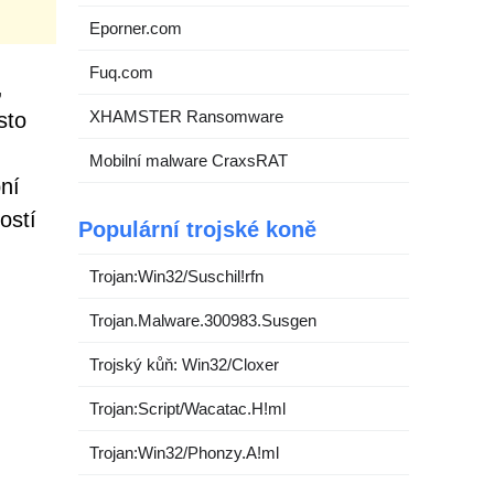
Eporner.com
Fuq.com
,
XHAMSTER Ransomware
sto
Mobilní malware CraxsRAT
bní
ostí
Populární trojské koně
Trojan:Win32/Suschil!rfn
Trojan.Malware.300983.Susgen
Trojský kůň: Win32/Cloxer
Trojan:Script/Wacatac.H!ml
Trojan:Win32/Phonzy.A!ml