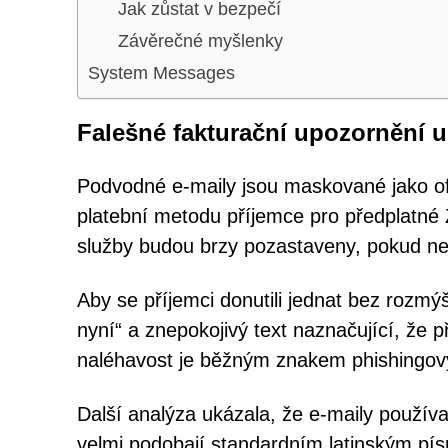
Jak zůstat v bezpečí
Závěrečné myšlenky
System Messages
Falešné fakturační upozornění u
Podvodné e-maily jsou maskované jako ofi
platební metodu příjemce pro předplatné
služby budou brzy pozastaveny, pokud ne
Aby se příjemci donutili jednat bez rozmýš
nyní“ a znepokojivý text naznačující, že 
naléhavost je běžným znakem phishingo
Další analýza ukázala, že e-maily používa
velmi podobají standardním latinským pís