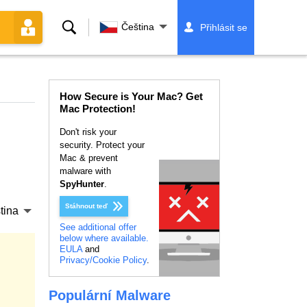
Vyhledávání
Čeština
Přihlásit se
How Secure is Your Mac? Get
Mac Protection!
Don't risk your
security. Protect your
Mac & prevent
malware with
SpyHunter
.
Stáhnout teď
tina
See additional offer
below where available.
EULA
and
Privacy/Cookie Policy
.
Populární Malware