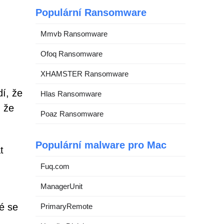
Populární Ransomware
Mmvb Ransomware
Ofoq Ransomware
XHAMSTER Ransomware
í, že
Hlas Ransomware
, že
Poaz Ransomware
Populární malware pro Mac
t
Fuq.com
ManagerUnit
é se
PrimaryRemote