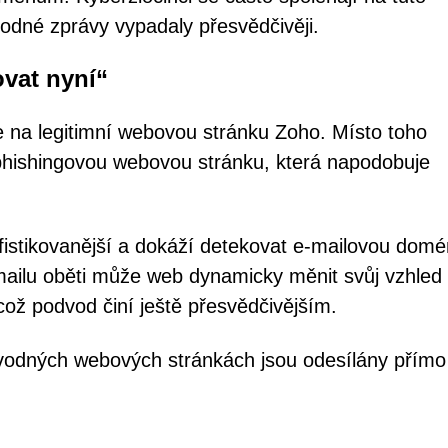
vodné zprávy vypadaly přesvědčivěji.
ovat nyní“
e na legitimní webovou stránku Zoho. Místo toho
phishingovou webovou stránku, která napodobuje
ofistikovanější a dokáží detekovat e-mailovou dom
-mailu oběti může web dynamicky měnit svůj vzhled
 což podvod činí ještě přesvědčivějším.
vodných webových stránkách jsou odesílány přímo