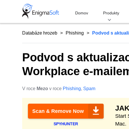
Skip
to
Domov
Produkty
content
Databáze hrozeb
Phishing
Podvod s aktual
Podvod s aktualiza
Workplace e-maile
V roce
Mezo
v roce
Phishing
,
Spam
JAK
Scan & Remove Now
Start
Mac.
SPYHUNTER