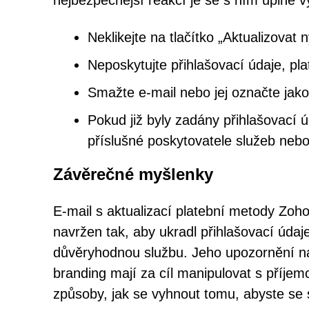
nejbezpečnější reakcí je se s ním úplně v
Neklikejte na tlačítko „Aktualizovat
Neposkytujte přihlašovací údaje, pla
Smažte e-mail nebo jej označte jak
Pokud již byly zadány přihlašovací 
příslušné poskytovatele služeb nebo 
Závěrečné myšlenky
E-mail s aktualizací platební metody Zoho
navržen tak, aby ukradl přihlašovací údaj
důvěryhodnou službu. Jeho upozornění na
branding mají za cíl manipulovat s příjemci
způsoby, jak se vyhnout tomu, abyste se s