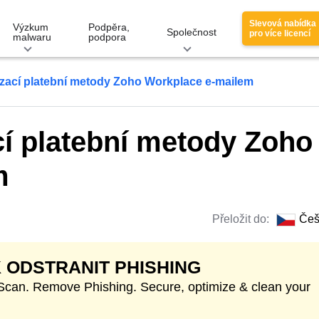
Slevová nabídka
Výzkum
Podpěra,
Společnost
pro více licencí
malwaru
podpora
izací platební metody Zoho Workplace e-mailem
cí platební metody Zoho
m
Přeložit do:
Češ
 ODSTRANIT PHISHING
 Scan. Remove Phishing. Secure, optimize & clean your