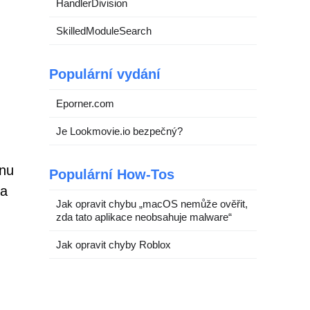
HandlerDivision
SkilledModuleSearch
Populární vydání
Eporner.com
Je Lookmovie.io bezpečný?
énu
Populární How-Tos
 a
Jak opravit chybu „macOS nemůže ověřit,
zda tato aplikace neobsahuje malware“
Jak opravit chyby Roblox