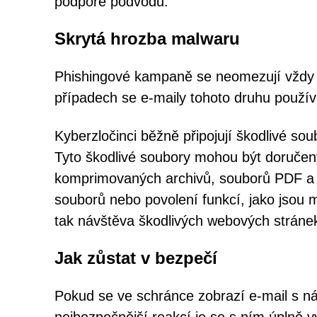
podpoře podvodu.
Skrytá hrozba malwaru
Phishingové kampaně se neomezují vždy j
případech se e-maily tohoto druhu používa
Kyberzločinci běžně připojují škodlivé so
Tyto škodlivé soubory mohou být doručen
komprimovaných archivů, souborů PDF a 
souborů nebo povolení funkcí, jako jsou m
tak návštěva škodlivých webových stráne
Jak zůstat v bezpečí
Pokud se ve schránce zobrazí e-mail s n