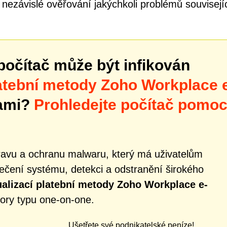
ezávislé ověřování jakýchkoli problémů souvisejí
počítač může být infikován
latební metody Zoho Workplace 
bami?
Prohledejte počítač pomoc
ravu a ochranu malwaru, který má uživatelům
čení systému, detekci a odstranění širokého
alizací platební metody Zoho Workplace e-
pory typu one-on-one.
Ušetřete své podnikatelské peníze!