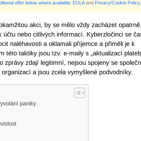
itional offer below where available.
EULA
and
Privacy/Cookie Policy
.
okamžitou akci, by se mělo vždy zacházet opatrně
 účtu nebo citlivých informací. Kyberzločinci se ča
cit naléhavosti a oklamali příjemce a přiměli je k
éto taktiky jsou tzv. e-maily s „aktualizací plate
 zprávy zdají legitimní, nejsou spojeny se společn
 organizací a jsou zcela vymyšlené podvodníky.
yvolání paniky
islost