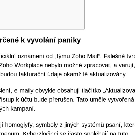
rčené k vyvolání paniky
ciální oznámení od „týmu Zoho Mail“. Falešně tvrd
 Zoho Workplace nebylo možné zpracovat, a varují
budou fakturační údaje okamžitě aktualizovány.
lení, e-maily obvykle obsahují tlačítko „Aktualizova
přístup k účtu bude přerušen. Tato uměle vytvořená
vých kampaní.
jí homoglyfy, symboly z jiných systémů psaní, kter
menům. Kyberzločinci se často spoléhají na tuto