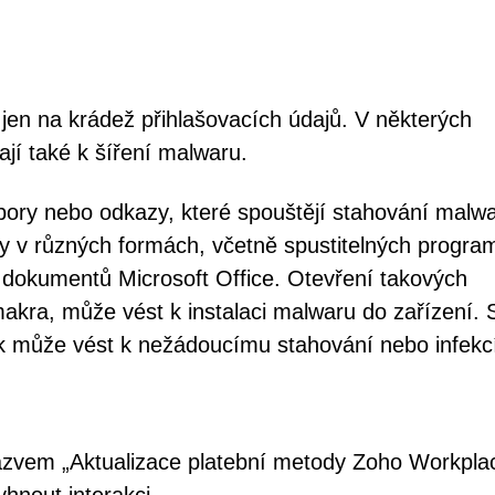
en na krádež přihlašovacích údajů. V některých
jí také k šíření malwaru.
ubory nebo odkazy, které spouštějí stahování malwa
y v různých formách, včetně spustitelných progra
dokumentů Microsoft Office. Otevření takových
akra, může vést k instalaci malwaru do zařízení. 
k může vést k nežádoucímu stahování nebo infekc
ázvem „Aktualizace platební metody Zoho Workpla