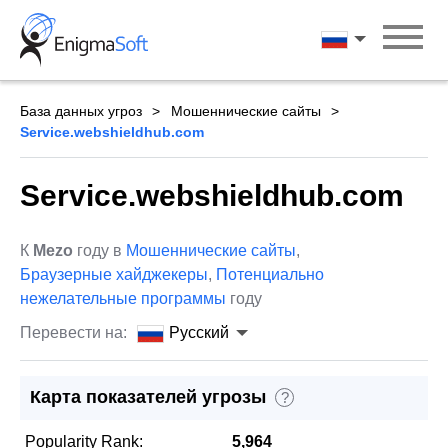
Skip
to
Русский
content
База данных угроз
Мошеннические сайты
Service.webshieldhub.com
Service.webshieldhub.com
К
Mezo
году в
Мошеннические сайты
,
Браузерные хайджекеры
,
Потенциально
нежелательные программы
году
Перевести на:
Русский
Карта показателей угрозы
?
Popularity Rank:
5,964