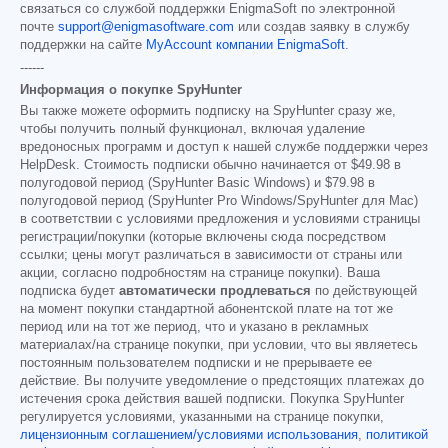
связаться со службой поддержки EnigmaSoft по электронной
почте
support@enigmasoftware.com
или создав заявку в службу
поддержки на сайте
MyAccount компании EnigmaSoft
.
------
Информация о покупке SpyHunter
Вы также можете оформить подписку на SpyHunter сразу же,
чтобы получить полный функционал, включая удаление
вредоносных программ и доступ к нашей службе поддержки через
HelpDesk. Стоимость подписки обычно начинается от
$49.98
в
полугодовой период (SpyHunter Basic Windows) и
$79.98
в
полугодовой период (SpyHunter Pro Windows/SpyHunter для Mac)
в соответствии с условиями предложения и условиями страницы
регистрации/покупки (которые включены сюда посредством
ссылки; цены могут различаться в зависимости от страны или
акции, согласно подробностям на странице покупки). Ваша
подписка будет
автоматически продлеваться
по действующей
на момент покупки стандартной абонентской плате на тот же
период или на тот же период, что и указано в рекламных
материалах/на странице покупки, при условии, что вы являетесь
постоянным пользователем подписки и не прерываете ее
действие. Вы получите уведомление о предстоящих платежах до
истечения срока действия вашей подписки. Покупка SpyHunter
регулируется условиями, указанными на странице покупки,
лицензионным соглашением/условиями использования
,
политикой