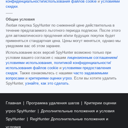
конфиденциальности/использования файлов cookie
и
условиями
скидки
.
------
Общие условия
Любая покупка SpyHunter по сниженной цене действительна в
течение предлагаемого льготного периода подписки. После этого
для автоматического продления и/или будущих покупок будет
применяться стандартная цена. Цены могут меняться, однако мы
уведомим вас об этом заранее.
Использование всех версий SpyHunter возможно только при
условии вашего согласия с нашим
лицензионным соглашением/
условиями использования
,
политикой конфиденциальности/
использования файлов cookie
и
условиями предоставления
скидок
. Также ознакомьтесь с нашими
часто задаваемыми
вопросами
и
критериями оценки угроз
. Если вы хотите удалить
SpyHunter,
узнайте, как это сделать
.
Главная
Программа удаления шагов
Критерии оценки
угроз SpyHunter
Дополнительные положения и условия
SpyHunter
RegHunter Дополнительные положения и
условия