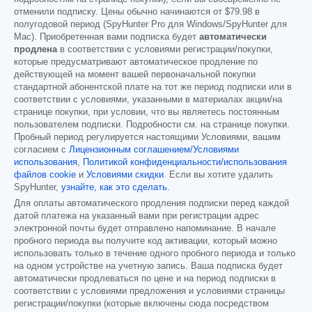
отменили подписку. Цены обычно начинаются от
$79.98
в
полугодовой период (SpyHunter Pro для Windows/SpyHunter для
Mac). Приобретенная вами подписка будет
автоматически
продлена
в соответствии с условиями регистрации/покупки,
которые предусматривают автоматическое продление по
действующей на момент вашей первоначальной покупки
стандартной абонентской плате на тот же период подписки или в
соответствии с условиями, указанными в материалах акции/на
странице покупки, при условии, что вы являетесь постоянным
пользователем подписки. Подробности см. на странице покупки.
Пробный период регулируется настоящими Условиями, вашим
согласием с
Лицензионным соглашением/Условиями
использования
,
Политикой конфиденциальности/использования
файлов cookie
и
Условиями скидки
. Если вы хотите удалить
SpyHunter,
узнайте, как это сделать
.
Для оплаты автоматического продления подписки перед каждой
датой платежа на указанный вами при регистрации адрес
электронной почты будет отправлено напоминание. В начале
пробного периода вы получите код активации, который можно
использовать только в течение одного пробного периода и только
на одном устройстве на учетную запись. Ваша подписка будет
автоматически продлеваться по цене и на период подписки в
соответствии с условиями предложения и условиями страницы
регистрации/покупки (которые включены сюда посредством