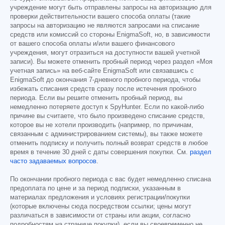
учреждение могут быть отправлены запросы на авторизацию для
проверки действительности вашего способа оплаты (такие
запросы на авторизацию не являются запросами на списание
средств или комиссий со стороны EnigmaSoft, но, в зависимости
от вашего способа оплаты и/или вашего финансового
учреждения, могут отразиться на доступности вашей учетной
записи). Вы можете отменить пробный период через раздел «Моя
учетная запись» на веб-сайте EnigmaSoft или связавшись с
EnigmaSoft до окончания 7-дневного пробного периода, чтобы
избежать списания средств сразу после истечения пробного
периода. Если вы решите отменить пробный период, вы
немедленно потеряете доступ к SpyHunter. Если по какой-либо
причине вы считаете, что было произведено списание средств,
которое вы не хотели производить (например, по причинам,
связанным с администрированием системы), вы также можете
отменить подписку и получить полный возврат средств в любое
время в течение 30 дней с даты совершения покупки. См.
раздел
часто задаваемых вопросов
.
По окончании пробного периода с вас будет немедленно списана
предоплата по цене и за период подписки, указанным в
материалах предложения и условиях регистрации/покупки
(которые включены сюда посредством ссылки; цены могут
различаться в зависимости от страны или акции, согласно
подробностям на странице покупки), если вы своевременно не