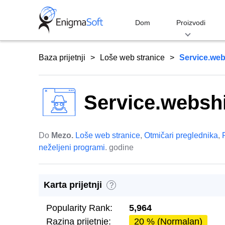
Skip
to
Dom
Proizvodi
content
Baza prijetnji
Loše web stranice
Service.we
Service.websh
Do
Mezo.
Loše web stranice
,
Otmičari preglednika
,
neželjeni programi
. godine
Karta prijetnji
?
Popularity Rank:
5,964
Razina prijetnje:
20 % (Normalan)