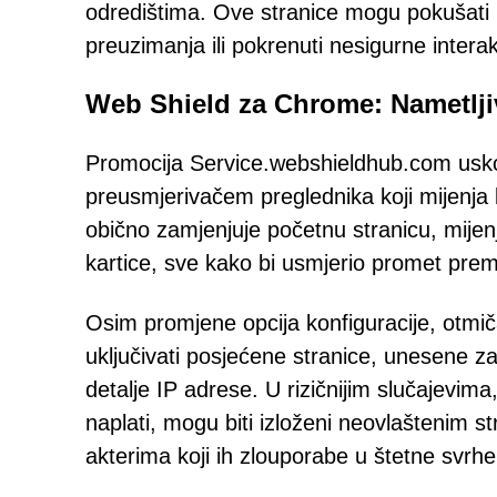
odredištima. Ove stranice mogu pokušati pr
preuzimanja ili pokrenuti nesigurne interak
Web Shield za Chrome: Nametlji
Promocija Service.webshieldhub.com us
preusmjerivačem preglednika koji mijenja 
obično zamjenjuje početnu stranicu, mijen
kartice, sve kako bi usmjerio promet prem
Osim promjene opcija konfiguracije, otmič
uključivati posjećene stranice, unesene zah
detalje IP adrese. U rizičnijim slučajevima, 
naplati, mogu biti izloženi neovlaštenim st
akterima koji ih zlouporabe u štetne svrhe