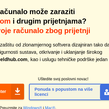
računalo može zaraziti
com
i drugim prijetnjama?
oje računalo zbog prijetnji
zaštitu od zlonamjernog softvera dizajniran tako d
gurnosti sustava, otkrivanje i uklanjanje širokog
ieldhub.com
, kao i uslugu tehničke podrške jedan
Uštedite svoj poslovni novac!
Ponuda s popustom na više
ter
licenci
Preuzmite za
Windows®
i
Mac®
.