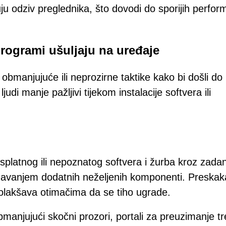
u odziv preglednika, što dovodi do sporijih perform
programi ušuljaju na uređaje
a obmanjujuće ili neprozirne taktike kako bi došli do
judi manje pažljivi tijekom instalacije softvera ili
splatnog ili nepoznatog softvera i žurba kroz zada
dodavanjem dodatnih neželjenih komponenti. Preskak
' olakšava otimačima da se tiho ugrade.
 obmanjujući skočni prozori, portali za preuzimanje tr