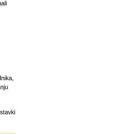
ali
dnika,
nju
stavki