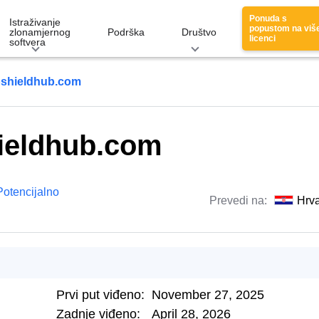
Ponuda s
Istraživanje
popustom na viš
zlonamjernog
Podrška
Društvo
licenci
softvera
bshieldhub.com
ieldhub.com
Potencijalno
Prevedi na:
Hrva
Prvi put viđeno:
November 27, 2025
Zadnje viđeno:
April 28, 2026