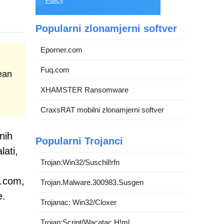
Policy
.
Popularni zlonamjerni softver
Eporner.com
Fuq.com
ean
XHAMSTER Ransomware
CraxsRAT mobilni zlonamjerni softver
nih
Popularni Trojanci
lati,
Trojan:Win32/Suschil!rfn
b.com,
Trojan.Malware.300983.Susgen
e.
Trojanac: Win32/Cloxer
Trojan:Script/Wacatac.H!ml