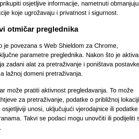
ikupiti osjetljive informacije, nametnuti obmanjuj
cije koje ugrožavaju i privatnost i sigurnost.
vi otmičar preglednika
ko je povezana s Web Shieldom za Chrome,
ključne parametre preglednika. Nakon što je aktiva
ja zadani alat za pretraživanje i poništava postavk
a lažnoj domeni pretraživanja.
ar može pratiti aktivnost pregledavanja. To može
tjeve za pretraživanje, podatke o približnoj lokaciji
osjetljiviji unosi, uključujući vjerodajnice ili podatke
ranama. Takvi se podaci mogu unovčiti ili podijeliti 
.