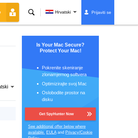
Traži
Hrvatski
Prijaviti se
e
Is Your Mac Secure?
Protect Your Mac!
Pokrenite skeniranje
zlonamjernog softvera
Optimizirajte svoj Mac
tski
Oslobodite prostor na
disku
Get SpyHunter Now
See additional offer below where
available.
EULA
and
Privacy/Cookie