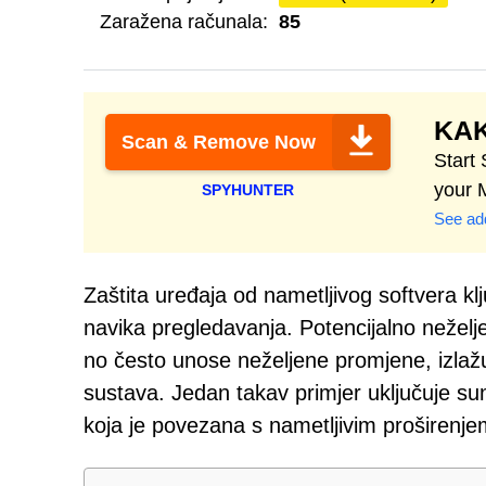
Zaražena računala:
85
KAK
Scan & Remove Now
Start
your 
SPYHUNTER
See add
Zaštita uređaja od nametljivog softvera klj
navika pregledavanja. Potencijalno neželje
no često unose neželjene promjene, izlaž
sustava. Jedan takav primjer uključuje su
koja je povezana s nametljivim proširen