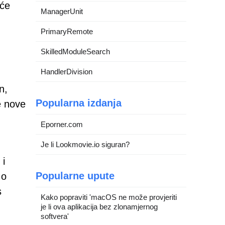
uće
ManagerUnit
PrimaryRemote
SkilledModuleSearch
HandlerDivision
n,
Popularna izdanja
e nove
Eporner.com
Je li Lookmovie.io siguran?
 i
Popularne upute
 o
s
Kako popraviti 'macOS ne može provjeriti
je li ova aplikacija bez zlonamjernog
softvera'