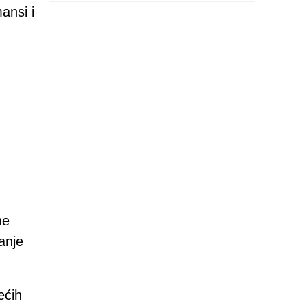
ansi i
ne
anje
ećih