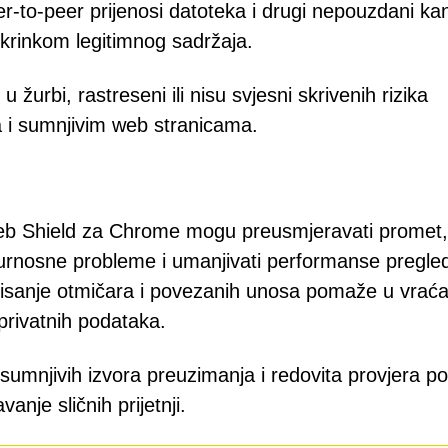
er-to-peer prijenosi datoteka i drugi nepouzdani kan
 krinkom legitimnog sadržaja.
 žurbi, rastreseni ili nisu svjesni skrivenih rizika
 i sumnjivim web stranicama.
eb Shield za Chrome mogu preusmjeravati promet,
igurnosne probleme i umanjivati performanse pregle
Brisanje otmičara i povezanih unosa pomaže u vraća
 privatnih podataka.
e sumnjivih izvora preuzimanja i redovita provjera po
anje sličnih prijetnji.