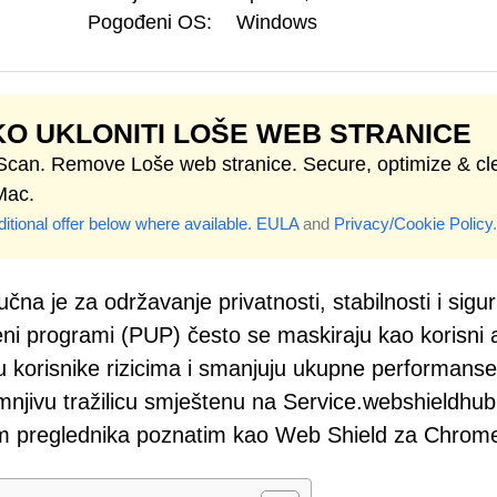
Pogođeni OS:
Windows
O UKLONITI LOŠE WEB STRANICE
 Scan. Remove Loše web stranice. Secure, optimize & cl
Mac.
itional offer below where available.
EULA
and
Privacy/Cookie Policy
.
učna je za održavanje privatnosti, stabilnosti i sigur
ni programi (PUP) često se maskiraju kao korisni a
u korisnike rizicima i smanjuju ukupne performanse
mnjivu tražilicu smještenu na Service.webshieldhu
jem preglednika poznatim kao Web Shield za Chrom