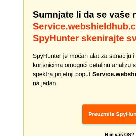
Sumnjate li da se vaše 
Service.webshieldhub.
SpyHunter skenirajte sv
SpyHunter je moćan alat za sanaciju i 
korisnicima omogući detaljnu analizu si
spektra prijetnji poput
Service.websh
na jedan.
Preuzmite SpyHun
Nije vaš OS?