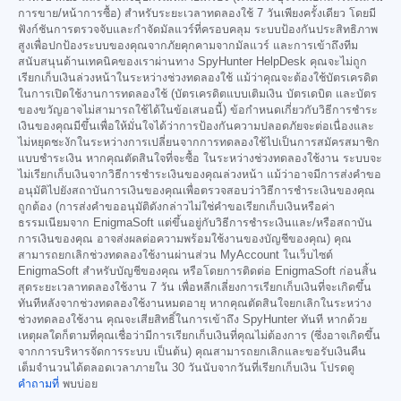
การขาย/หน้าการซื้อ) สำหรับระยะเวลาทดลองใช้ 7 วันเพียงครั้งเดียว โดยมี
ฟังก์ชันการตรวจจับและกำจัดมัลแวร์ที่ครอบคลุม ระบบป้องกันประสิทธิภาพ
สูงเพื่อปกป้องระบบของคุณจากภัยคุกคามจากมัลแวร์ และการเข้าถึงทีม
สนับสนุนด้านเทคนิคของเราผ่านทาง SpyHunter HelpDesk คุณจะไม่ถูก
เรียกเก็บเงินล่วงหน้าในระหว่างช่วงทดลองใช้ แม้ว่าคุณจะต้องใช้บัตรเครดิต
ในการเปิดใช้งานการทดลองใช้ (บัตรเครดิตแบบเติมเงิน บัตรเดบิต และบัตร
ของขวัญอาจไม่สามารถใช้ได้ในข้อเสนอนี้) ข้อกำหนดเกี่ยวกับวิธีการชำระ
เงินของคุณมีขึ้นเพื่อให้มั่นใจได้ว่าการป้องกันความปลอดภัยจะต่อเนื่องและ
ไม่หยุดชะงักในระหว่างการเปลี่ยนจากการทดลองใช้ไปเป็นการสมัครสมาชิก
แบบชำระเงิน หากคุณตัดสินใจที่จะซื้อ ในระหว่างช่วงทดลองใช้งาน ระบบจะ
ไม่เรียกเก็บเงินจากวิธีการชำระเงินของคุณล่วงหน้า แม้ว่าอาจมีการส่งคำขอ
อนุมัติไปยังสถาบันการเงินของคุณเพื่อตรวจสอบว่าวิธีการชำระเงินของคุณ
ถูกต้อง (การส่งคำขออนุมัติดังกล่าวไม่ใช่คำขอเรียกเก็บเงินหรือค่า
ธรรมเนียมจาก EnigmaSoft แต่ขึ้นอยู่กับวิธีการชำระเงินและ/หรือสถาบัน
การเงินของคุณ อาจส่งผลต่อความพร้อมใช้งานของบัญชีของคุณ) คุณ
สามารถยกเลิกช่วงทดลองใช้งานผ่านส่วน MyAccount ในเว็บไซต์
EnigmaSoft สำหรับบัญชีของคุณ หรือโดยการติดต่อ EnigmaSoft ก่อนสิ้น
สุดระยะเวลาทดลองใช้งาน 7 วัน เพื่อหลีกเลี่ยงการเรียกเก็บเงินที่จะเกิดขึ้น
ทันทีหลังจากช่วงทดลองใช้งานหมดอายุ หากคุณตัดสินใจยกเลิกในระหว่าง
ช่วงทดลองใช้งาน คุณจะเสียสิทธิ์ในการเข้าถึง SpyHunter ทันที หากด้วย
เหตุผลใดก็ตามที่คุณเชื่อว่ามีการเรียกเก็บเงินที่คุณไม่ต้องการ (ซึ่งอาจเกิดขึ้น
จากการบริหารจัดการระบบ เป็นต้น) คุณสามารถยกเลิกและขอรับเงินคืน
เต็มจำนวนได้ตลอดเวลาภายใน 30 วันนับจากวันที่เรียกเก็บเงิน โปรดดู
คำถามที่
พบบ่อย