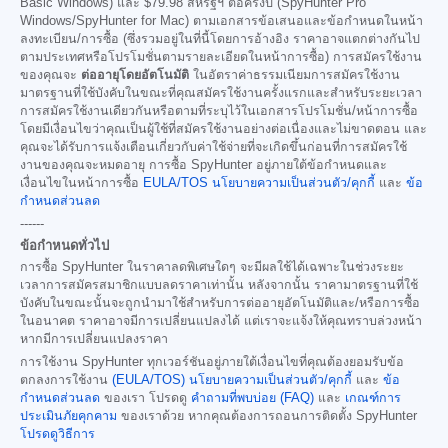
Basic Windows) และ
$79.98
สหรัฐฯ ต่อครึ่งปี (SpyHunter Pro
Windows/SpyHunter for Mac) ตามเอกสารข้อเสนอและข้อกำหนดในหน้า
ลงทะเบียน/การซื้อ (ซึ่งรวมอยู่ในที่นี้โดยการอ้างอิง ราคาอาจแตกต่างกันไป
ตามประเทศหรือโปรโมชั่นตามรายละเอียดในหน้าการซื้อ) การสมัครใช้งาน
ของคุณจะ
ต่ออายุโดยอัตโนมัติ
ในอัตราค่าธรรมเนียมการสมัครใช้งาน
มาตรฐานที่ใช้บังคับในขณะที่คุณสมัครใช้งานครั้งแรกและสำหรับระยะเวลา
การสมัครใช้งานเดียวกันหรือตามที่ระบุไว้ในเอกสารโปรโมชั่น/หน้าการซื้อ
โดยมีเงื่อนไขว่าคุณเป็นผู้ใช้ที่สมัครใช้งานอย่างต่อเนื่องและไม่ขาดตอน และ
คุณจะได้รับการแจ้งเตือนเกี่ยวกับค่าใช้จ่ายที่จะเกิดขึ้นก่อนที่การสมัครใช้
งานของคุณจะหมดอายุ การซื้อ SpyHunter อยู่ภายใต้ข้อกำหนดและ
เงื่อนไขในหน้าการซื้อ
EULA/TOS
นโยบายความเป็นส่วนตัว/คุกกี้
และ
ข้อ
กำหนดส่วนลด
------
ข้อกำหนดทั่วไป
การซื้อ SpyHunter ในราคาลดพิเศษใดๆ จะมีผลใช้ได้เฉพาะในช่วงระยะ
เวลาการสมัครสมาชิกแบบลดราคาเท่านั้น หลังจากนั้น ราคามาตรฐานที่ใช้
บังคับในขณะนั้นจะถูกนำมาใช้สำหรับการต่ออายุอัตโนมัติและ/หรือการซื้อ
ในอนาคต ราคาอาจมีการเปลี่ยนแปลงได้ แต่เราจะแจ้งให้คุณทราบล่วงหน้า
หากมีการเปลี่ยนแปลงราคา
การใช้งาน SpyHunter ทุกเวอร์ชันอยู่ภายใต้เงื่อนไขที่คุณต้องยอมรับข้อ
ตกลงการใช้งาน
(EULA/TOS)
นโยบายความเป็นส่วนตัว/คุกกี้
และ
ข้อ
กำหนดส่วนลด
ของเรา โปรดดู
คำถามที่พบบ่อย (FAQ)
และ
เกณฑ์การ
ประเมินภัยคุกคาม
ของเราด้วย หากคุณต้องการถอนการติดตั้ง SpyHunter
โปรดดูวิธีการ