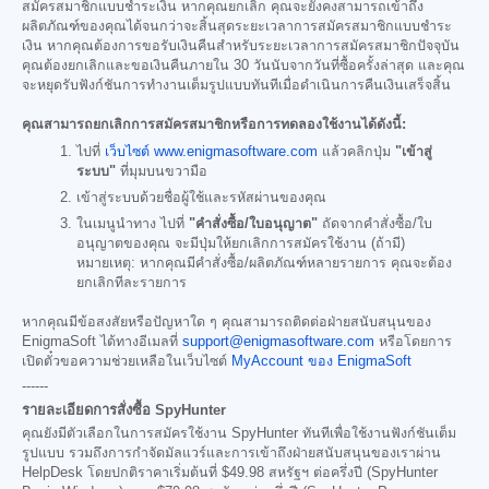
สมัครสมาชิกแบบชำระเงิน หากคุณยกเลิก คุณจะยังคงสามารถเข้าถึง
ผลิตภัณฑ์ของคุณได้จนกว่าจะสิ้นสุดระยะเวลาการสมัครสมาชิกแบบชำระ
เงิน หากคุณต้องการขอรับเงินคืนสำหรับระยะเวลาการสมัครสมาชิกปัจจุบัน
คุณต้องยกเลิกและขอเงินคืนภายใน 30 วันนับจากวันที่ซื้อครั้งล่าสุด และคุณ
จะหยุดรับฟังก์ชันการทำงานเต็มรูปแบบทันทีเมื่อดำเนินการคืนเงินเสร็จสิ้น
คุณสามารถยกเลิกการสมัครสมาชิกหรือการทดลองใช้งานได้ดังนี้:
ไปที่
เว็บไซต์ www.enigmasoftware.com
แล้วคลิกปุ่ม
"เข้าสู่
ระบบ"
ที่มุมบนขวามือ
เข้าสู่ระบบด้วยชื่อผู้ใช้และรหัสผ่านของคุณ
ในเมนูนำทาง ไปที่
"คำสั่งซื้อ/ใบอนุญาต"
ถัดจากคำสั่งซื้อ/ใบ
อนุญาตของคุณ จะมีปุ่มให้ยกเลิกการสมัครใช้งาน (ถ้ามี)
หมายเหตุ: หากคุณมีคำสั่งซื้อ/ผลิตภัณฑ์หลายรายการ คุณจะต้อง
ยกเลิกทีละรายการ
หากคุณมีข้อสงสัยหรือปัญหาใด ๆ คุณสามารถติดต่อฝ่ายสนับสนุนของ
EnigmaSoft ได้ทางอีเมลที่
support@enigmasoftware.com
หรือโดยการ
เปิดตั๋วขอความช่วยเหลือในเว็บไซต์
MyAccount ของ EnigmaSoft
------
รายละเอียดการสั่งซื้อ SpyHunter
คุณยังมีตัวเลือกในการสมัครใช้งาน SpyHunter ทันทีเพื่อใช้งานฟังก์ชันเต็ม
รูปแบบ รวมถึงการกำจัดมัลแวร์และการเข้าถึงฝ่ายสนับสนุนของเราผ่าน
HelpDesk โดยปกติราคาเริ่มต้นที่
$49.98
สหรัฐฯ ต่อครึ่งปี (SpyHunter