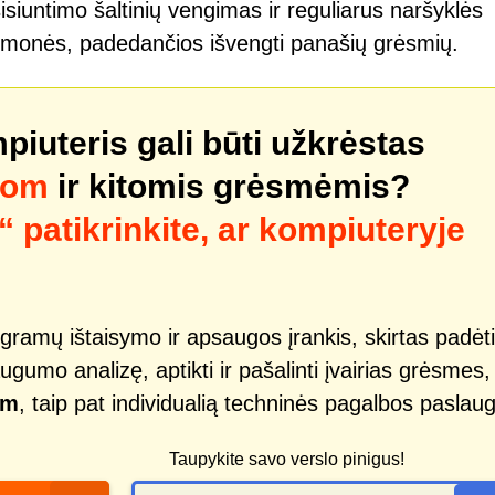
siuntimo šaltinių vengimas ir reguliarus naršyklės
emonės, padedančios išvengti panašių grėsmių.
mpiuteris gali būti užkrėstas
com
ir kitomis grėsmėmis?
patikrinkite, ar kompiuteryje
gramų ištaisymo ir apsaugos įrankis, skirtas padėti
ugumo analizę, aptikti ir pašalinti įvairias grėsmes,
om
, taip pat individualią techninės pagalbos paslau
Taupykite savo verslo pinigus!