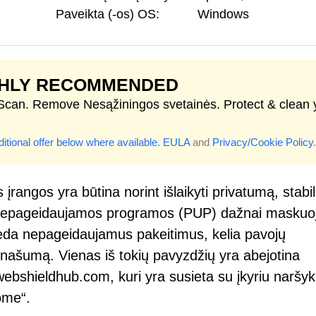
Paveikta (-os) OS:
Windows
GHLY RECOMMENDED
 Scan. Remove Nesąžiningos svetainės. Protect & clean 
itional offer below where available.
EULA
and
Privacy/Cookie Policy
.
įrangos yra būtina norint išlaikyti privatumą, stab
ai nepageidaujamos programos (PUP) dažnai maskuo
įveda nepageidaujamus pakeitimus, kelia pavojų
našumą. Vienas iš tokių pavyzdžių yra abejotina
ebshieldhub.com, kuri yra susieta su įkyriu naršyk
ome“.