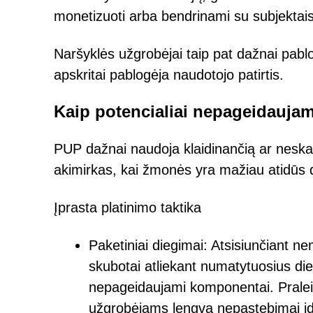
monetizuoti arba bendrinami su subjektais,
Naršyklės užgrobėjai taip pat dažnai pabl
apskritai pablogėja naudotojo patirtis.
Kaip potencialiai nepageidauja
PUP dažnai naudoja klaidinančią ar neskai
akimirkas, kai žmonės yra mažiau atidūs 
Įprasta platinimo taktika
Paketiniai diegimai: Atsisiunčiant 
skubotai atliekant numatytuosius di
nepageidaujami komponentai. Praleid
užgrobėjams lengva nepastebimai įd