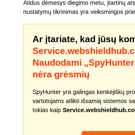
Atidus dėmesys diegimo metu, įtartinų atsi
nustatymų tikrinimas yra veiksmingos pri
Ar įtariate, kad jūsų ko
Service.webshieldhub.
Naudodami „SpyHunter“ 
nėra grėsmių
SpyHunter yra galingas kenkėjiškų pro
vartotojams atlikti išsamią sistemos sa
tokias kaip
Service.webshieldhub.c