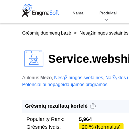
Skip
to
Namai
Produktai
content
Grėsmių duomenų bazė
Nesąžiningos svetainės
Service.websh
Autorius
Mezo
,
Nesąžiningos svetainės
,
Naršyklės 
Potencialiai nepageidaujamos programos
Grėsmių rezultatų kortelė
?
Popularity Rank:
5,964
Grėsmės lygis:
20 % (Normalus)