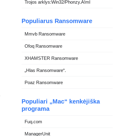
Trojos arklys:Win32/Phonzy.A!ml
Populiarus Ransomware
Mmvb Ransomware
Ofoq Ransomware
XHAMSTER Ransomware
„Hlas Ransomware“.
Poaz Ransomware
ė
Populiari „Mac“ kenkėjiška
programa
Fuq.com
ManagerUnit