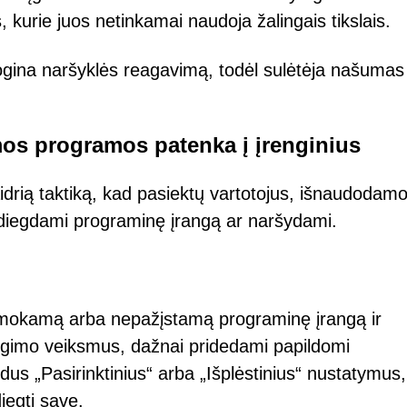
 kurie juos netinkamai naudoja žalingais tikslais.
ogina naršyklės reagavimą, todėl sulėtėja našumas 
mos programos patenka į įrenginius
drią taktiką, kad pasiektų vartotojus, išnaudodam
diegdami programinę įrangą ar naršydami.
nemokamą arba nepažįstamą programinę įrangą ir
egimo veiksmus, dažnai pridedami papildomi
us „Pasirinktinius“ arba „Išplėstinius“ nustatymus,
iegti save.