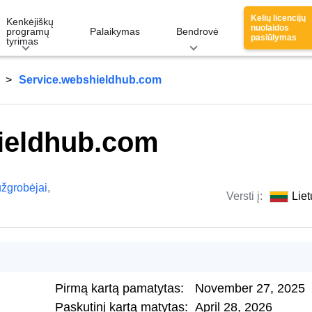
Kelių licencijų
Kenkėjiškų
nuolaidos
programų
Palaikymas
Bendrovė
pasiūlymas
tyrimas
Service.webshieldhub.com
ieldhub.com
užgrobėjai
,
Versti į:
Liet
Pirmą kartą pamatytas:
November 27, 2025
Paskutinį kartą matytas:
April 28, 2026