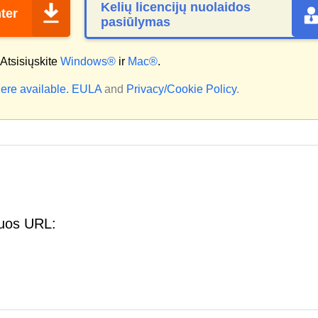
Kelių licencijų nuolaidos
ter
pasiūlymas
Atsisiųskite
Windows®
ir
Mac®
.
ere available.
EULA
and
Privacy/Cookie Policy
.
iuos URL: