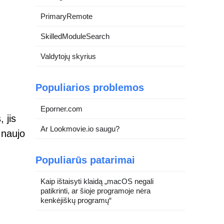
PrimaryRemote
SkilledModuleSearch
Valdytojų skyrius
Populiarios problemos
Eporner.com
 jis
Ar Lookmovie.io saugu?
 naujo
Populiarūs patarimai
Kaip ištaisyti klaidą „macOS negali
patikrinti, ar šioje programoje nėra
kenkėjiškų programų“