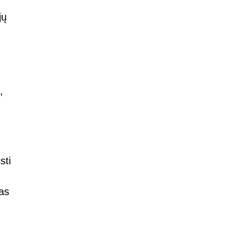
jų
,
sti
mas