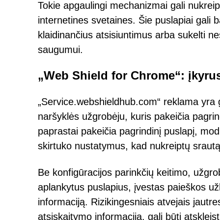
Tokie apgaulingi mechanizmai gali nukreip
internetines svetaines. Šie puslapiai gali b
klaidinančius atsisiuntimus arba sukelti n
saugumui.
„Web Shield for Chrome“: įkyru
„Service.webshieldhub.com“ reklama yra g
naršyklės užgrobėju, kuris pakeičia pagrin
paprastai pakeičia pagrindinį puslapį, mo
skirtuko nustatymus, kad nukreiptų sraut
Be konfigūracijos parinkčių keitimo, užgrob
aplankytus puslapius, įvestas paieškos už
informaciją. Rizikingesniais atvejais jaut
atsiskaitymo informaciją, gali būti atsklei