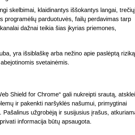
ikingi skelbimai, klaidinantys iššokantys langai, trečių
lios programėlių parduotuvės, failų perdavimas tarp
i kanalai dažnai teikia šias įkyrias priemones,
uba, yra išsiblaškę arba nežino apie paslėptą riziką
ir abejotinomis svetainėmis.
b Shield for Chrome“ gali nukreipti srautą, atsklei
emų ir pakenkti naršyklės našumui, primygtinai
 Pašalinus užgrobėją ir susijusius įrašus, atkuria
privati informacija būtų apsaugota.