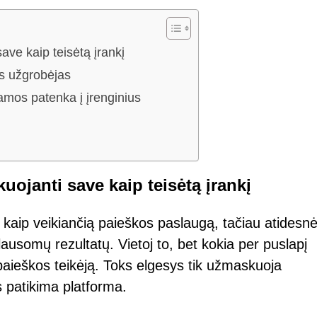
ave kaip teisėtą įrankį
ės užgrobėjas
amos patenka į įrenginius
uojanti save kaip teisėtą įrankį
kaip veikiančią paieškos paslaugą, tačiau atidesn
klausomų rezultatų. Vietoj to, bet kokia per puslapį
paieškos teikėją. Toks elgesys tik užmaskuoja
s patikima platforma.