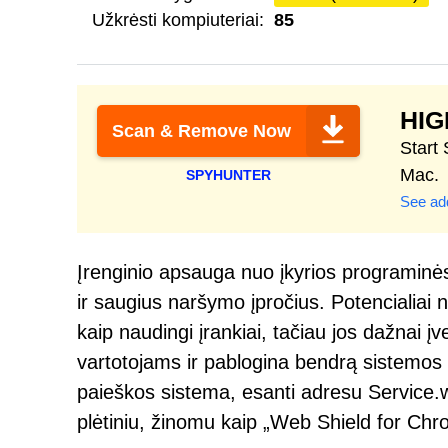
Užkrėsti kompiuteriai:
85
HI
Scan & Remove Now
Start
Mac.
SPYHUNTER
See add
Įrenginio apsauga nuo įkyrios programinės 
ir saugius naršymo įpročius. Potenciali
kaip naudingi įrankiai, tačiau jos dažnai 
vartotojams ir pablogina bendrą sistemos 
paieškos sistema, esanti adresu Service.w
plėtiniu, žinomu kaip „Web Shield for Chr