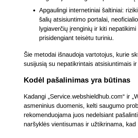
Apgaulingi internetiniai šaltiniai: riz
šalių atsisiuntimo portalai, neoficia
lygiaverčių įrenginių ir kiti nepatikim
prisidengiant teisėtu turiniu.
Šie metodai išnaudoja vartotojus, kurie sk
susijusią su nepatikrintais atsisiuntimais 
Kodėl pašalinimas yra būtinas
Kadangi „Service.webshieldhub.com“ ir „We
asmeninius duomenis, kelti saugumo probl
rekomenduojama juos nedelsiant pašalinti.
naršyklės vientisumas ir užtikrinama, kad 