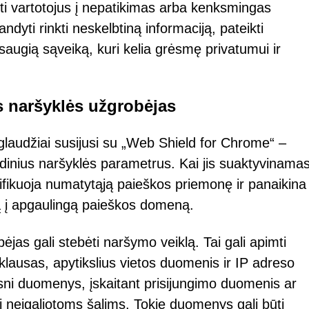
ti vartotojus į nepatikimas arba kenksmingas
andyti rinkti neskelbtiną informaciją, pateikti
esaugią sąveiką, kuri kelia grėsmę privatumui ir
s naršyklės užgrobėjas
laudžiai susijusi su „Web Shield for Chrome“ –
dinius naršyklės parametrus. Kai jis suaktyvinamas,
difikuoja numatytąją paieškos priemonę ir panaikina
ą į apgaulingą paieškos domeną.
ėjas gali stebėti naršymo veiklą. Tai gali apimti
klausas, apytikslius vietos duomenis ir IP adreso
resni duomenys, įskaitant prisijungimo duomenis ar
sti neįgaliotoms šalims. Tokie duomenys gali būti