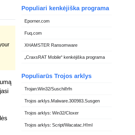
Populiari kenkėjiška programa
Eporner.com
Fuq.com
your
XHAMSTER Ransomware
„CraxsRAT Mobile“ kenkėjiška programa
Populiarūs Trojos arklys
ilumą
Trojan:Win32/Suschil!rfn
jasi
Trojos arklys.Malware.300983.Susgen
Trojos arklys: Win32/Cloxer
lės
Trojos arklys: Script/Wacatac.H!ml