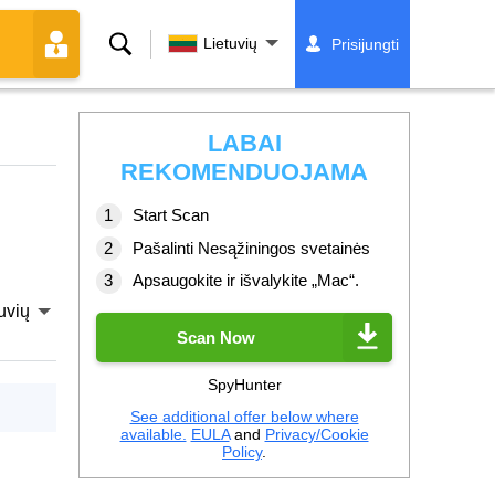
Paieška
Lietuvių
Prisijungti
LABAI
REKOMENDUOJAMA
Start Scan
Pašalinti Nesąžiningos svetainės
Apsaugokite ir išvalykite „Mac“.
uvių
Scan Now
SpyHunter
See additional offer below where
available.
EULA
and
Privacy/Cookie
Policy
.