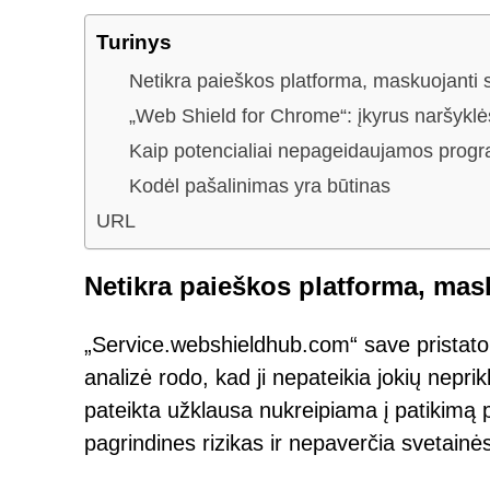
Turinys
Netikra paieškos platforma, maskuojanti s
„Web Shield for Chrome“: įkyrus naršykl
Kaip potencialiai nepageidaujamos progr
Kodėl pašalinimas yra būtinas
URL
Netikra paieškos platforma, mask
„Service.webshieldhub.com“ save pristato 
analizė rodo, kad ji nepateikia jokių nepri
pateikta užklausa nukreipiama į patikimą 
pagrindines rizikas ir nepaverčia svetainė