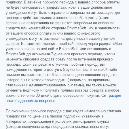
подписку. В течение пробного периода с вашего способа оплаты
не будет списываться предоплата, хотя в ваше финансовое
учреждение могут быть отправлены запросы на авторизацию для
проверки действительности вашего способа оплаты (такие
запросы на авторизацию не являются запросами на списание
средств или комиссий со стороны EnigmaSoft, но, в зависимости
от вашего способа оплаты и/или вашего финансового
учреждения, могут отразиться на доступности вашей учетной
записи). Вы можете отменить пробный период через раздел «Моя
учетная запись» на веб-сайте EnigmaSoft или связавшись с
EnigmaSoft до окончания 7-дневного пробного периода, чтобы
избежать списания средств сразу после истечения пробного
периода. Если вы решите отменить пробный период, вы
немедленно потеряете доступ к SpyHunter. Если по какой-либо
причине вы считаете, что было произведено списание средств,
которое вы не хотели производить (например, по причинам,
связанным с администрированием системы), вы также можете
отменить подписку и получить полный возврат средств в любое
время в течение 30 дней с даты совершения покупки. См.
раздел
часто задаваемых вопросов
.
По окончании пробного периода с вас будет немедленно списана
предоплата по цене и за период подписки, указанным в
материалах предложения и условиях регистрации/покупки
(которые включены сюда посредством ссылки; цены могут