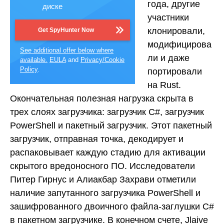
года, другие
диске
участники
клонировали,
Get SpyHunter Now
модифицирова
See additional offer below where
ли и даже
available.
EULA
and
Privacy/Cookie
Policy
.
портировали
на Rust.
Окончательная полезная нагрузка скрыта в
трех слоях загрузчика: загрузчик C#, загрузчик
PowerShell и пакетный загрузчик. Этот пакетный
загрузчик, отправная точка, декодирует и
распаковывает каждую стадию для активации
скрытого вредоносного ПО. Исследователи
Питер Гирнус и Алиакбар Захрави отметили
наличие запутанного загрузчика PowerShell и
зашифрованного двоичного файла-заглушки C#
в пакетном загрузчике. В конечном счете, Jlaive