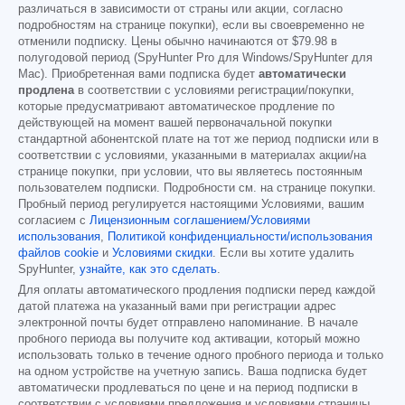
различаться в зависимости от страны или акции, согласно
подробностям на странице покупки), если вы своевременно не
отменили подписку. Цены обычно начинаются от
$79.98
в
полугодовой период (SpyHunter Pro для Windows/SpyHunter для
Mac). Приобретенная вами подписка будет
автоматически
продлена
в соответствии с условиями регистрации/покупки,
которые предусматривают автоматическое продление по
действующей на момент вашей первоначальной покупки
стандартной абонентской плате на тот же период подписки или в
соответствии с условиями, указанными в материалах акции/на
странице покупки, при условии, что вы являетесь постоянным
пользователем подписки. Подробности см. на странице покупки.
Пробный период регулируется настоящими Условиями, вашим
согласием с
Лицензионным соглашением/Условиями
использования
,
Политикой конфиденциальности/использования
файлов cookie
и
Условиями скидки
. Если вы хотите удалить
SpyHunter,
узнайте, как это сделать
.
Для оплаты автоматического продления подписки перед каждой
датой платежа на указанный вами при регистрации адрес
электронной почты будет отправлено напоминание. В начале
пробного периода вы получите код активации, который можно
использовать только в течение одного пробного периода и только
на одном устройстве на учетную запись. Ваша подписка будет
автоматически продлеваться по цене и на период подписки в
соответствии с условиями предложения и условиями страницы