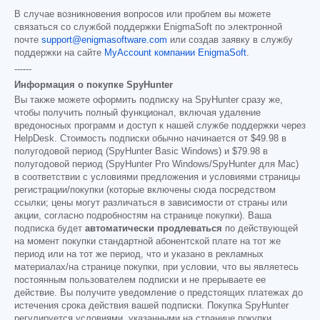
В случае возникновения вопросов или проблем вы можете
связаться со службой поддержки EnigmaSoft по электронной
почте
support@enigmasoftware.com
или создав заявку в службу
поддержки на сайте
MyAccount компании EnigmaSoft
.
------
Информация о покупке SpyHunter
Вы также можете оформить подписку на SpyHunter сразу же,
чтобы получить полный функционал, включая удаление
вредоносных программ и доступ к нашей службе поддержки через
HelpDesk. Стоимость подписки обычно начинается от
$49.98
в
полугодовой период (SpyHunter Basic Windows) и
$79.98
в
полугодовой период (SpyHunter Pro Windows/SpyHunter для Mac)
в соответствии с условиями предложения и условиями страницы
регистрации/покупки (которые включены сюда посредством
ссылки; цены могут различаться в зависимости от страны или
акции, согласно подробностям на странице покупки). Ваша
подписка будет
автоматически продлеваться
по действующей
на момент покупки стандартной абонентской плате на тот же
период или на тот же период, что и указано в рекламных
материалах/на странице покупки, при условии, что вы являетесь
постоянным пользователем подписки и не прерываете ее
действие. Вы получите уведомление о предстоящих платежах до
истечения срока действия вашей подписки. Покупка SpyHunter
регулируется условиями, указанными на странице покупки,