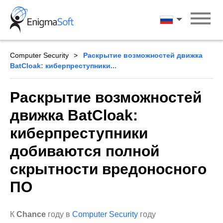
Skip
to
Русский
content
Computer Security
Раскрытие возможностей движка
BatCloak: киберпреступники...
Раскрытие возможностей
движка BatCloak:
киберпреступники
добиваются полной
скрытности вредоносного
ПО
К
Chance
году в
Computer Security
году