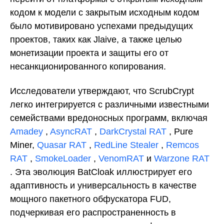
кодом к модели с закрытым исходным кодом
было мотивировано успехами предыдущих
проектов, таких как Jlaive, а также целью
монетизации проекта и защиты его от
несанкционированного копирования.
Исследователи утверждают, что ScrubCrypt
легко интегрируется с различными известными
семействами вредоносных программ, включая
Amadey
,
AsyncRAT
,
DarkCrystal RAT
, Pure
Miner,
Quasar RAT
,
RedLine Stealer
,
Remcos
RAT
,
SmokeLoader
,
VenomRAT
и
Warzone RAT
. Эта эволюция BatCloak иллюстрирует его
адаптивность и универсальность в качестве
мощного пакетного обфускатора FUD,
подчеркивая его распространенность в