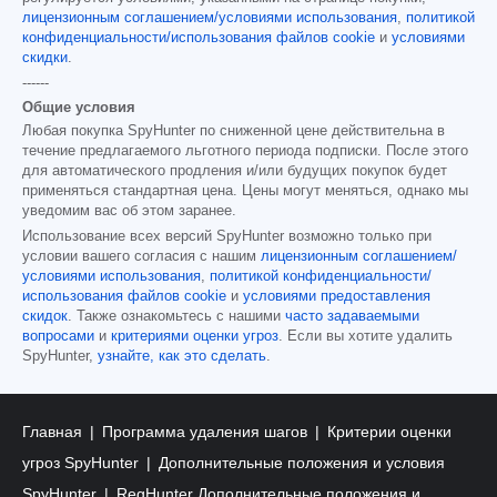
лицензионным соглашением/условиями использования
,
политикой
конфиденциальности/использования файлов cookie
и
условиями
скидки
.
------
Общие условия
Любая покупка SpyHunter по сниженной цене действительна в
течение предлагаемого льготного периода подписки. После этого
для автоматического продления и/или будущих покупок будет
применяться стандартная цена. Цены могут меняться, однако мы
уведомим вас об этом заранее.
Использование всех версий SpyHunter возможно только при
условии вашего согласия с нашим
лицензионным соглашением/
условиями использования
,
политикой конфиденциальности/
использования файлов cookie
и
условиями предоставления
скидок
. Также ознакомьтесь с нашими
часто задаваемыми
вопросами
и
критериями оценки угроз
. Если вы хотите удалить
SpyHunter,
узнайте, как это сделать
.
Главная
Программа удаления шагов
Критерии оценки
угроз SpyHunter
Дополнительные положения и условия
SpyHunter
RegHunter Дополнительные положения и