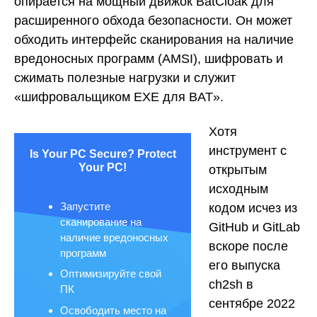
опирается на мощный движок BatCloak для
расширенного обхода безопасности. Он может
обходить интерфейс сканирования на наличие
вредоносных программ (AMSI), шифровать и
сжимать полезные нагрузки и служит
«шифровальщиком EXE для BAT».
Хотя
инструмент с
Is Your PC Secure? Protect
Your PC!
открытым
исходным
Запустите
кодом исчез из
сканирование на
GitHub и GitLab
наличие вредоносных
вскоре после
программ
его выпуска
Оптимизируйте свой
ch2sh в
ПК
сентябре 2022
Освободить место на