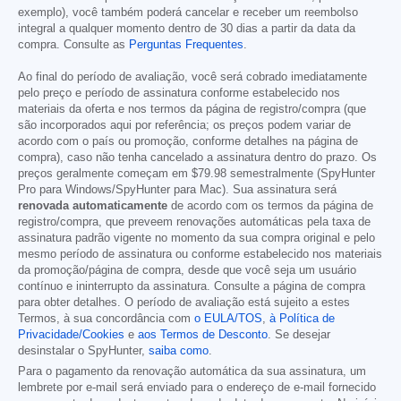
exemplo), você também poderá cancelar e receber um reembolso
integral a qualquer momento dentro de 30 dias a partir da data da
compra. Consulte as
Perguntas Frequentes
.
Ao final do período de avaliação, você será cobrado imediatamente
pelo preço e período de assinatura conforme estabelecido nos
materiais da oferta e nos termos da página de registro/compra (que
são incorporados aqui por referência; os preços podem variar de
acordo com o país ou promoção, conforme detalhes na página de
compra), caso não tenha cancelado a assinatura dentro do prazo. Os
preços geralmente começam em
$79.98
semestralmente (SpyHunter
Pro para Windows/SpyHunter para Mac). Sua assinatura será
renovada automaticamente
de acordo com os termos da página de
registro/compra, que preveem renovações automáticas pela taxa de
assinatura padrão vigente no momento da sua compra original e pelo
mesmo período de assinatura ou conforme estabelecido nos materiais
da promoção/página de compra, desde que você seja um usuário
contínuo e ininterrupto da assinatura. Consulte a página de compra
para obter detalhes. O período de avaliação está sujeito a estes
Termos, à sua concordância com
o EULA/TOS
,
à Política de
Privacidade/Cookies
e
aos Termos de Desconto
. Se desejar
desinstalar o SpyHunter,
saiba como
.
Para o pagamento da renovação automática da sua assinatura, um
lembrete por e-mail será enviado para o endereço de e-mail fornecido