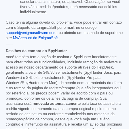
cancelar sua assinatura, se aplicável. Observação: se você
tiver vários pedidos/produtos, será necessário cancelá-los
individualmente.
Caso tenha alguma dúvida ou problema, você pode entrar em contato
com o Suporte da EnigmaSoft por e-mail, no endereço
support@enigmasoftware.com
, ou abrindo um chamado de suporte no
site
MyAccount da EnigmaSoft
.
------
Detalhes da compra do SpyHunter
Você também tem a opção de assinar o SpyHunter imediatamente
para obter todas as funcionalidades, incluindo remoção de malware e
acesso ao nosso departamento de suporte através do HelpDesk,
geralmente a partir de
$49.98
semestralmente (SpyHunter Basic para
Windows) e
$79.98
semestralmente (SpyHunter Pro para
Windows/SpyHunter para Mac), de acordo com os materiais da oferta
e os termos da página de registro/compra (que são incorporados aqui
por referência; os preços podem variar de acordo com o país ou
promoção, conforme os detalhes da página de compra). Sua
assinatura será
renovada automaticamente
pela taxa de assinatura
padrão vigente no momento da sua compra original e pelo mesmo
período de assinatura ou conforme estabelecido nos materiais da
promoção/página de compra, desde que você seja um usuário
contínuo e ininterrupto da assinatura e receba um aviso das próximas