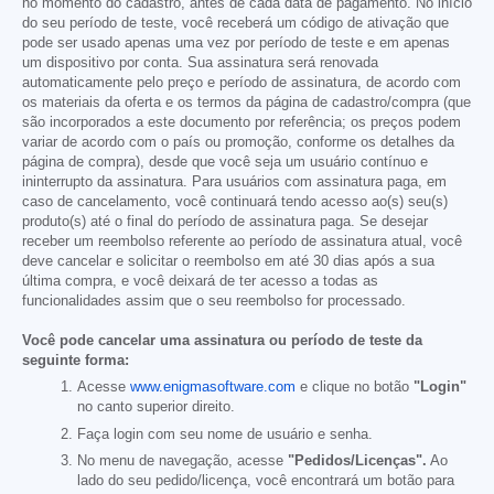
no momento do cadastro, antes de cada data de pagamento. No início
do seu período de teste, você receberá um código de ativação que
pode ser usado apenas uma vez por período de teste e em apenas
um dispositivo por conta. Sua assinatura será renovada
automaticamente pelo preço e período de assinatura, de acordo com
os materiais da oferta e os termos da página de cadastro/compra (que
são incorporados a este documento por referência; os preços podem
variar de acordo com o país ou promoção, conforme os detalhes da
página de compra), desde que você seja um usuário contínuo e
ininterrupto da assinatura. Para usuários com assinatura paga, em
caso de cancelamento, você continuará tendo acesso ao(s) seu(s)
produto(s) até o final do período de assinatura paga. Se desejar
receber um reembolso referente ao período de assinatura atual, você
deve cancelar e solicitar o reembolso em até 30 dias após a sua
última compra, e você deixará de ter acesso a todas as
funcionalidades assim que o seu reembolso for processado.
Você pode cancelar uma assinatura ou período de teste da
seguinte forma:
Acesse
www.enigmasoftware.com
e clique no botão
"Login"
no canto superior direito.
Faça login com seu nome de usuário e senha.
No menu de navegação, acesse
"Pedidos/Licenças".
Ao
lado do seu pedido/licença, você encontrará um botão para