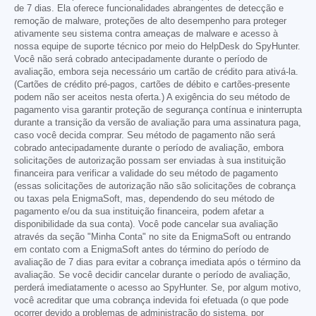
de 7 dias. Ela oferece funcionalidades abrangentes de detecção e
remoção de malware, proteções de alto desempenho para proteger
ativamente seu sistema contra ameaças de malware e acesso à
nossa equipe de suporte técnico por meio do HelpDesk do SpyHunter.
Você não será cobrado antecipadamente durante o período de
avaliação, embora seja necessário um cartão de crédito para ativá-la.
(Cartões de crédito pré-pagos, cartões de débito e cartões-presente
podem não ser aceitos nesta oferta.) A exigência do seu método de
pagamento visa garantir proteção de segurança contínua e ininterrupta
durante a transição da versão de avaliação para uma assinatura paga,
caso você decida comprar. Seu método de pagamento não será
cobrado antecipadamente durante o período de avaliação, embora
solicitações de autorização possam ser enviadas à sua instituição
financeira para verificar a validade do seu método de pagamento
(essas solicitações de autorização não são solicitações de cobrança
ou taxas pela EnigmaSoft, mas, dependendo do seu método de
pagamento e/ou da sua instituição financeira, podem afetar a
disponibilidade da sua conta). Você pode cancelar sua avaliação
através da seção "Minha Conta" no site da EnigmaSoft ou entrando
em contato com a EnigmaSoft antes do término do período de
avaliação de 7 dias para evitar a cobrança imediata após o término da
avaliação. Se você decidir cancelar durante o período de avaliação,
perderá imediatamente o acesso ao SpyHunter. Se, por algum motivo,
você acreditar que uma cobrança indevida foi efetuada (o que pode
ocorrer devido a problemas de administração do sistema, por