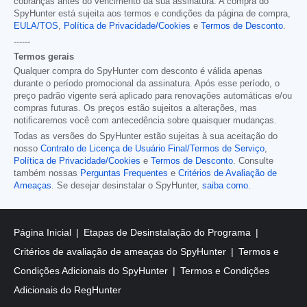
cobranças antes do vencimento da sua assinatura. A compra do
SpyHunter está sujeita aos termos e condições da página de compra,
EULA/TOS
,
Política de Privacidade/Cookies
e
Termos de Desconto
.
------
Termos gerais
Qualquer compra do SpyHunter com desconto é válida apenas
durante o período promocional da assinatura. Após esse período, o
preço padrão vigente será aplicado para renovações automáticas e/ou
compras futuras. Os preços estão sujeitos a alterações, mas
notificaremos você com antecedência sobre quaisquer mudanças.
Todas as versões do SpyHunter estão sujeitas à sua aceitação do
nosso
Contrato de Licença de Usuário Final/Termos de Serviço
,
Política de Privacidade/Cookies
e
Termos de Desconto
. Consulte
também nossas
Perguntas Frequentes
e
Critérios de Avaliação de
Ameaças
. Se desejar desinstalar o SpyHunter,
saiba como
.
Página Inicial
Etapas de Desinstalação do Programa
Critérios de avaliação de ameaças do SpyHunter
Termos e
Condições Adicionais do SpyHunter
Termos e Condições
Adicionais do RegHunter