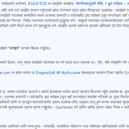
 यी सर्तहरूको अधीनमा,
EULA/TOS
मा तपाईंको सम्झौता,
गोपनीयता/कुकी नीति
, र
छुट सर्तहरू
। यद
अघि दर्ता गर्दा तपाईंले प्रदान गर्नुभएको इमेल ठेगानामा एउटा इमेल रिमाइन्डर पठाइनेछ। तपाईंको प
 सदस्यता स्वचालित रूपमा प्रस्ताव सामग्री र दर्ता/खरीद पृष्ठ सर्तहरू (जुन सन्दर्भद्वारा यहाँ सम
एक निरन्तर, निर्बाध सदस्यता प्रयोगकर्ता हुनुहुन्छ भने। सशुल्क सदस्यता प्रयोगकर्ताहरूको लागि,
ो लागि फिर्ता प्राप्त गर्न चाहनुहुन्छ भने, तपाईंले आफ्नो सबैभन्दा हालको खरिदको 30 दिन भित्र रद
 रहेको
"लगइन"
बटनमा क्लिक गर्नुहोस्।
सको छेउमा, लागू भएमा तपाईंको सदस्यता रद्द गर्न एउटा बटन उपलब्ध छ। नोट: यदि तपाईंसँग धेरै अर्डर
re.com
मा इमेल मार्फत वा
EnigmaSoft को MyAccount
वेबसाइटमा समर्थन टिकट खोलेर Enig
पनि छ, जसमा मालवेयर हटाउने र हाम्रो हेल्पडेस्क मार्फत हाम्रो समर्थन विभागमा पहुँच समावेश छ, ज
ाव सामग्री र दर्ता/खरीद पृष्ठ सर्तहरू (जुन यहाँ सन्दर्भद्वारा समावेश गरिएको छ; मूल्य निर्धार
ो लागि वा प्रवर्द्धन सामग्री/खरीद पृष्ठमा उल्लेख गरिए अनुसार लागू हुने मानक सदस्यता शुल्
आगामी शुल्कहरूको सूचना प्राप्त गर्नुहुनेछ। SpyHunter को खरिद खरिद पृष्ठमा रहेका नियम र सर्
यता अवधिको लागि मान्य हुन्छ। त्यसपछि, स्वचालित नवीकरण र/वा भविष्यका खरिदहरूको लागि तत्काल ल