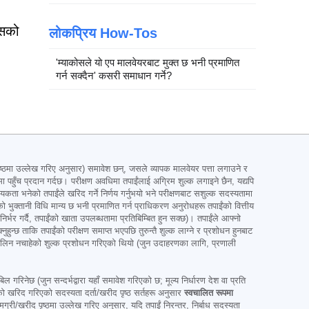
यसको
लोकप्रिय How-Tos
'म्याकोसले यो एप मालवेयरबाट मुक्त छ भनी प्रमाणित
गर्न सक्दैन' कसरी समाधान गर्ने?
 उल्लेख गरिए अनुसार) समावेश छन्, जसले व्यापक मालवेयर पत्ता लगाउने र
 पहुँच प्रदान गर्दछ। परीक्षण अवधिमा तपाईंलाई अग्रिम शुल्क लगाइने छैन, यद्यपि
्यकता भनेको तपाईंले खरिद गर्ने निर्णय गर्नुभयो भने परीक्षणबाट सशुल्क सदस्यतामा
ईंको भुक्तानी विधि मान्य छ भनी प्रमाणित गर्न प्राधिकरण अनुरोधहरू तपाईंको वित्तीय
र्भर गर्दै, तपाईंको खाता उपलब्धतामा प्रतिबिम्बित हुन सक्छ)। तपाईंले आफ्नो
छ ताकि तपाईंको परीक्षण समाप्त भएपछि तुरुन्तै शुल्क लाग्ने र प्रशोधन हुनबाट
ाईंले लिन नचाहेको शुल्क प्रशोधन गरिएको थियो (जुन उदाहरणका लागि, प्रणाली
ल गरिनेछ (जुन सन्दर्भद्वारा यहाँ समावेश गरिएको छ; मूल्य निर्धारण देश वा प्रति
रिद गरिएको सदस्यता दर्ता/खरीद पृष्ठ सर्तहरू अनुसार
स्वचालित रूपमा
ी/खरीद पृष्ठमा उल्लेख गरिए अनुसार, यदि तपाईं निरन्तर, निर्बाध सदस्यता