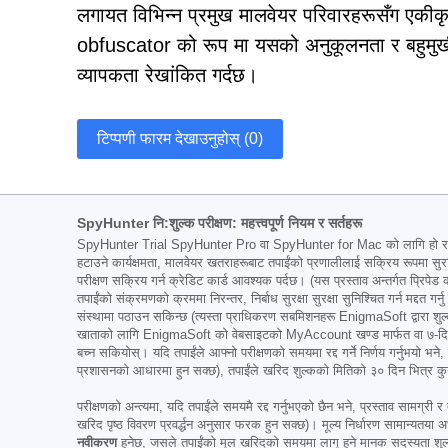
लगायत विभिन्न प्रमुख मालवेयर परिवारहरूसँग एकी
obfuscator को रूप मा यसको अनुकूलनता र बहुमुखी
व्यापकता रेखांकित गर्दछ।
टिप्पणी फारम देखाउनुहोस् (0)
SpyHunter नि:शुल्क परीक्षण: महत्त्वपूर्ण नियम र सर्तहरू
SpyHunter Trial SpyHunter Pro वा SpyHunter for Mac को लागि हो र यसमा
हटाउने कार्यक्षमता, मालवेयर खतराहरूबाट तपाईंको प्रणालीलाई सक्रिय रूपमा सुरक
परीक्षण सक्रिय गर्न क्रेडिट कार्ड आवश्यक पर्दछ। (यस प्रस्ताव अन्तर्गत प्रिपेड 
तपाईंको संक्रमणको क्रममा निरन्तर, निर्बाध सुरक्षा सुरक्षा सुनिश्चित गर्न मद्दत ग
संस्थामा पठाउन सकिन्छ (त्यस्ता प्राधिकरण सबमिशनहरू EnigmaSoft द्वारा शुल्क व
खाताको लागि EnigmaSoft को वेबसाइटको MyAccount खण्ड मार्फत वा ७-दिनको परीक्
बच्न सकियोस्। यदि तपाईंले आफ्नो परीक्षणको समयमा रद्द गर्ने निर्णय गर्नुभयो भ
प्रशासनको आधारमा हुन सक्छ), तपाईंले खरिद शुल्कको मितिको ३० दिन भित्र कुनै पनि 
परीक्षणको अन्त्यमा, यदि तपाईंले समयमै रद्द गर्नुभएको छैन भने, प्रस्ताव सामग्री र
खरिद पृष्ठ विवरण प्रवर्द्धन अनुसार फरक हुन सक्छ)। मूल्य निर्धारण सामान्यतया अर
नवीकरण
हुनेछ, जसले तपाईंको मूल खरिदको समयमा लागू हुने मानक सदस्यता शुल्