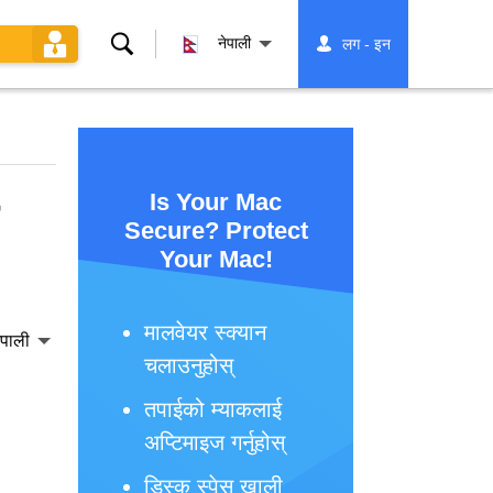
खोज्नुहोस्
नेपाली
लग - इन
Is Your Mac
Secure? Protect
Your Mac!
मालवेयर स्क्यान
ेपाली
चलाउनुहोस्
तपाईको म्याकलाई
अप्टिमाइज गर्नुहोस्
डिस्क स्पेस खाली