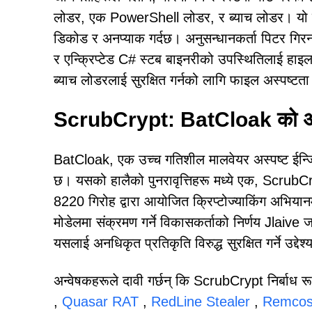
लोडर, एक PowerShell लोडर, र ब्याच लोडर। यो ब्या
डिकोड र अनप्याक गर्दछ। अनुसन्धानकर्ता पिटर गिर
र एन्क्रिप्टेड C# स्टब बाइनरीको उपस्थितिलाई हाइला
ब्याच लोडरलाई सुरक्षित गर्नको लागि फाइल अस्पष्ट
ScrubCrypt: BatCloak को अर
BatCloak, एक उच्च गतिशील मालवेयर अस्पष्ट ईन्जिन
छ। यसको हालैको पुनरावृत्तिहरू मध्ये एक, ScrubCryp
8220 गिरोह द्वारा आयोजित क्रिप्टोज्याकिंग अभियानमा
मोडेलमा संक्रमण गर्ने विकासकर्ताको निर्णय Jlaive
यसलाई अनधिकृत प्रतिकृति विरुद्ध सुरक्षित गर्ने उद्देश
अन्वेषकहरूले दावी गर्छन् कि ScrubCrypt निर्बाध 
,
Quasar RAT
,
RedLine Stealer
,
Remcos