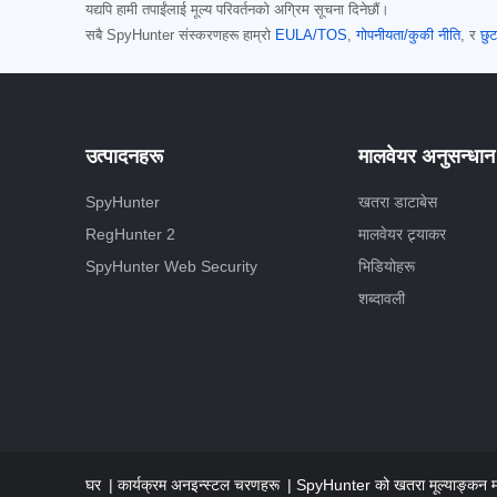
यद्यपि हामी तपाईंलाई मूल्य परिवर्तनको अग्रिम सूचना दिनेछौं।
सबै SpyHunter संस्करणहरू हाम्रो
EULA/TOS
,
गोपनीयता/कुकी नीति
, र
छुट
उत्पादनहरू
मालवेयर अनुसन्धान
SpyHunter
खतरा डाटाबेस
RegHunter 2
मालवेयर ट्र्याकर
SpyHunter Web Security
भिडियोहरू
शब्दावली
घर
कार्यक्रम अनइन्स्टल चरणहरू
SpyHunter को खतरा मूल्याङ्कन 