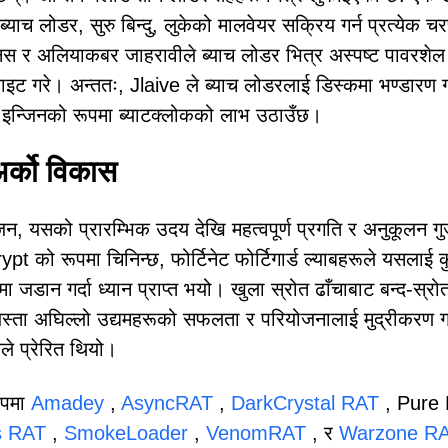
च लोडर, सुरु बिन्दु, लुकेको मालवेयर सक्रिय गर्न प्रत्येक च
नस र अलियाकबर जाहरावीले ब्याच लोडर भित्र अस्पष्ट पावरशे
इट गरे। अन्ततः, Jlaive ले ब्याच लोडरलाई डिस्कमा भण्डारण गर्
ता इन्जिनको रूपमा ब्याटक्लोकको लाभ उठाउँछ।
्को विकास
, यसको प्रारम्भिक उदय देखि महत्वपूर्ण प्रगति र अनुकूलन गु
t को रूपमा चिनिन्छ, फोर्टिनेट फोर्टिगार्ड ल्याबहरूले यसलाई क
 जडान गर्दा ध्यान प्राप्त भयो। खुला स्रोत ढाँचाबाट बन्द-स्रो
 जस्ता अघिल्लो उद्यमहरूको सफलता र परियोजनालाई मुद्रीकरण गर्
्यले प्रेरित थियो।
रूपमा
Amadey
,
AsyncRAT
,
DarkCrystal RAT
, Pure 
 RAT
,
SmokeLoader
,
VenomRAT
, र
Warzone R