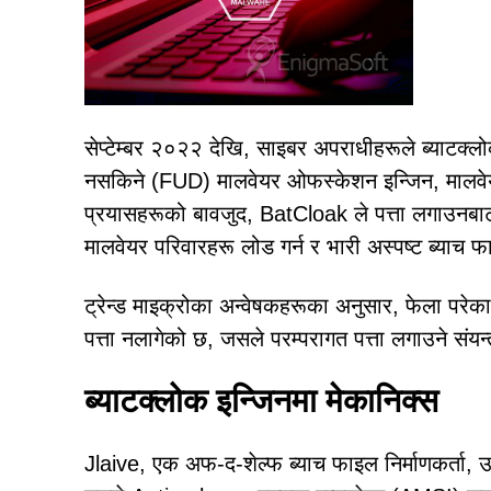
सेप्टेम्बर २०२२ देखि, साइबर अपराधीहरूले ब्याटक्लो
नसकिने (FUD) मालवेयर ओफस्केशन इन्जिन, मालवेयर स
प्रयासहरूको बावजुद, BatCloak ले पत्ता लगाउनबाट 
मालवेयर परिवारहरू लोड गर्न र भारी अस्पष्ट ब्याच फाइ
ट्रेन्ड माइक्रोका अन्वेषकहरूका अनुसार, फेला परेक
पत्ता नलागेको छ, जसले परम्परागत पत्ता लगाउने संय
ब्याटक्लोक इन्जिनमा मेकानिक्स
Jlaive, एक अफ-द-शेल्फ ब्याच फाइल निर्माणकर्ता, उ