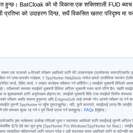
कृत हुन्छ। BatCloak को यो विकास एक शक्तिशाली FUD ब्याच
 प्रतिभा को उदाहरण दिन्छ, सधैं विकसित खतरा परिदृश्य मा 
 एक पटकको ७-दिनको परीक्षण अवधिको लागि धेरै उपकरणहरू (प्रमोशनल सामग्री/खरीद पृष्ठमा
्षित गर्न उच्च-प्रदर्शन गार्डहरू, र SpyHunter HelpDesk मार्फत हाम्रो प्राविधिक समर्थन टोलीमा
क्रेडिट कार्ड, डेबिट कार्ड, र उपहार कार्डहरू स्वीकार गर्न सकिँदैन।) तपाईंको भुक्तानी विधिको आवश
र्नु हो। परीक्षणको समयमा तपाईंको भुक्तानी विधिमा अग्रिम भुक्तानी रकम चार्ज गरिने छैन, यद्यपि तपा
ा शुल्कहरूको लागि अनुरोधहरू होइनन् तर, तपाईंको भुक्तानी विधि र/वा तपाईंको वित्तीय संस्थामा नि
षण अवधि समाप्त हुनुभन्दा अघि EnigmaSoft लाई सम्पर्क गरेर आफ्नो परीक्षण रद्द गर्न सक्नुहुन्
ने, तपाईंले तुरुन्तै SpyHunter मा पहुँच गुमाउनुहुनेछ। यदि, कुनै कारणले, तपाईंलाई लाग्छ कि तप
समयमा शुल्क रद्द गर्न र पूर्ण फिर्ता प्राप्त गर्न सक्नुहुन्छ।
FAQs
हेर्नुहोस्।
 दर्ता/खरीद पृष्ठ सर्तहरूमा उल्लेख गरिएको मूल्य र सदस्यता अवधिको लागि तपाईंलाई तुरुन्तै अग्रिम बि
्धवार्षिक
$79.98
बाट सुरु हुन्छ (SpyHunter Pro Windows/SpyHunter for Mac)। तपाईंको ख
कमा स्वचालित नवीकरणको लागि प्रदान गर्दछ र उही सदस्यता समय अवधिको लागि वा पदोन्नति सामग्र