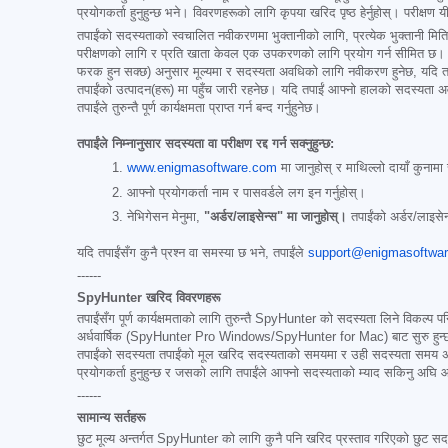
प्रयोगकर्ता हुनुहुन्छ भने। विवरणहरूको लागि कृपया खरिद पृष्ठ हेर्नुहोस्। परीक्षण
तपाईंको सदस्यताको स्वचालित नवीकरणमा भुक्तानीको लागि, प्रत्येक भुक्तानी मिति 
परीक्षणको लागि र प्रति खाता केवल एक उपकरणको लागि प्रयोग गर्न सीमित छ। तपाईंको
फरक हुन सक्छ) अनुसार मूल्यमा र सदस्यता अवधिको लागि नवीकरण हुनेछ, यदि तपाईं 
तपाईंको उत्पादन(हरू) मा पहुँच जारी रहनेछ। यदि तपाईं आफ्नो हालको सदस्यता अवधिक
तपाईंले तुरुन्तै पूर्ण कार्यक्षमता प्राप्त गर्न बन्द गर्नुहुनेछ।
तपाईंले निम्नानुसार सदस्यता वा परीक्षण रद्द गर्न सक्नुहुन्छ:
www.enigmasoftware.com
मा जानुहोस् र माथिल्लो दायाँ कुनामा
आफ्नो प्रयोगकर्ता नाम र पासवर्डले लग इन गर्नुहोस्।
नेभिगेसन मेनुमा,
"अर्डर/लाइसेन्स" मा जानुहोस्।
तपाईंको अर्डर/लाइसेन्
यदि तपाईंसँग कुनै प्रश्न वा समस्या छ भने, तपाईंले
support@enigmasoftwa
------
SpyHunter खरिद विवरणहरू
तपाईंसँग पूर्ण कार्यक्षमताको लागि तुरुन्तै SpyHunter को सदस्यता लिने विकल्प 
अर्धवार्षिक (SpyHunter Pro Windows/SpyHunter for Mac) बाट सुरु हुन्छ। प्रस्त
तपाईंको सदस्यता तपाईंको मूल खरिद सदस्यताको समयमा र उही सदस्यता समय अवधिक
प्रयोगकर्ता हुनुहुन्छ र जसको लागि तपाईंले आफ्नो सदस्यताको म्याद सकिनु अघि 
------
सामान्य सर्तहरू
छुट मूल्य अन्तर्गत SpyHunter को लागि कुनै पनि खरिद प्रस्ताव गरिएको छुट सदस्