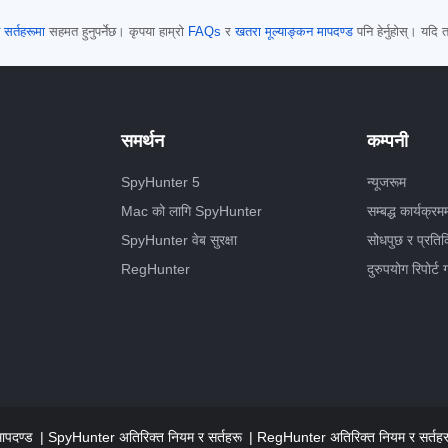
 सर्तहरूमा
सहमत हुनुपर्नेछ। कृपया हाम्रो
FAQs
र
खतरा मूल्याङ्कन मापदण्ड
पनि हेर्नुहोस्। यदि
समर्थन
कम्पनी
SpyHunter 5
न्यूजरूम
Mac को लागि SpyHunter
सम्बद्ध कार्यक्रम
SpyHunter वेब सुरक्षा
सोधपुछ र प्रतिक
RegHunter
दुरुपयोग रिपोर्ट गर
मापदण्ड
SpyHunter अतिरिक्त नियम र सर्तहरू
RegHunter अतिरिक्त नियम र सर्तहर