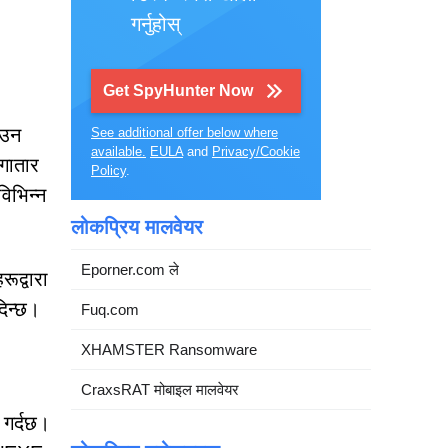
गर्नुहोस्
Get SpyHunter Now
ाउन
See additional offer below where
available.
EULA
and
Privacy/Cookie
गातार
Policy
.
िभिन्न
लोकप्रिय मालवेयर
Eporner.com ले
ूद्वारा
दिन्छ।
Fuq.com
XHAMSTER Ransomware
CraxsRAT मोबाइल मालवेयर
 गर्दछ।