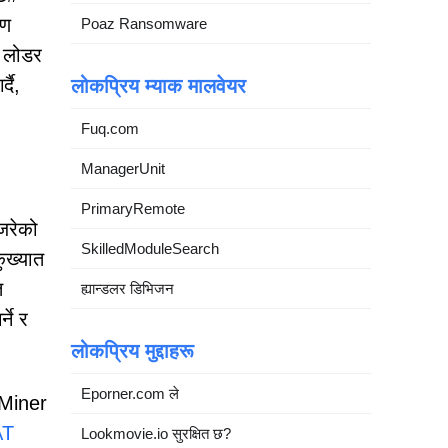
रण
Poaz Ransomware
ल लोडर
दै,
लोकप्रिय म्याक मालवेयर
Fuq.com
ManagerUnit
PrimaryRemote
जरेको
SkilledModuleSearch
ुख्यात
त
ह्यान्डलर डिभिजन
ने र
लोकप्रिय मुद्दाहरू
Eporner.com ले
Miner
AT
Lookmovie.io सुरक्षित छ?