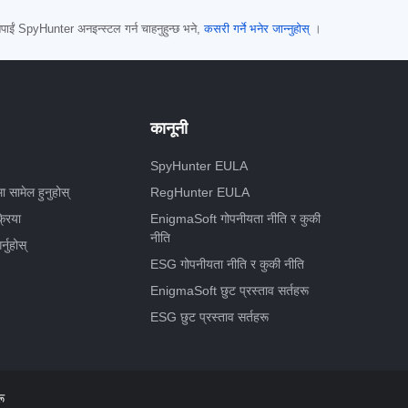
 तपाईं SpyHunter अनइन्स्टल गर्न चाहनुहुन्छ भने,
कसरी गर्ने भनेर जान्नुहोस्
।
कानूनी
SpyHunter EULA
मा सामेल हुनुहोस्
RegHunter EULA
्रिया
EnigmaSoft गोपनीयता नीति र कुकी
नीति
्नुहोस्
ESG गोपनीयता नीति र कुकी नीति
EnigmaSoft छुट प्रस्ताव सर्तहरू
ESG छुट प्रस्ताव सर्तहरू
ू