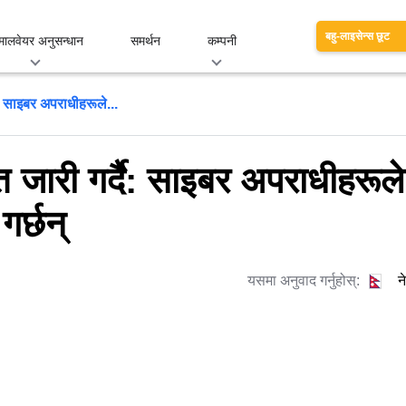
बहु-लाइसेन्स छूट
मालवेयर अनुसन्धान
समर्थन
कम्पनी
ै: साइबर अपराधीहरूले...
ि जारी गर्दै: साइबर अपराधीहरूले
गर्छन्
यसमा अनुवाद गर्नुहोस्:
न