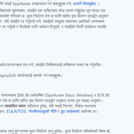
ि तपाईं SpyHunter अनइन्स्टल गर्न चाहनुहुन्छ भने,
कसरी सिक्नुहोस्
।
रीक्षणको सुरुवातमा, तपाईंले एक सक्रियता कोड प्राप्त गर्नुहुनेछ जुन केवल एक
ावेश गरिएको छ; मूल्य निर्धारण देश वा प्रति खरिद पृष्ठ विवरण प्रवर्द्धन अनुसार
 यदि तपाईंले रद्द गर्नुभयो भने, तपाईंको सशुल्क सदस्यता अवधिको अन्त्यसम्म
्द गर्नुपर्छ र फिर्ताको लागि आवेदन दिनुपर्छ, र तपाईंको फिर्ती प्रशोधन भएपछि
/उत्पादनहरू छन् भने, तपाईंले तिनीहरूलाई व्यक्तिगत रूपमा रद्द गर्नुपर्नेछ।
maSoft समर्थनलाई सम्पर्क गर्न सक्नुहुन्छ।
ुन सामान्यतया
$49.98
अर्धवार्षिक (SpyHunter Basic Windows) र
$79.98
ण देश वा प्रति खरिद पृष्ठ विवरण प्रवर्द्धन अनुसार फरक हुन सक्छ) अनुसार।
कमा
स्वचालित रूपमा
नवीकरण हुनेछ, यदि तपाईं निरन्तर, निर्बाध सदस्यता
तहरू,
EULA/TOS
,
गोपनीयता/कुकी नीति
र
छुट सर्तहरूको
अधीनमा छ।
ागू हुने मानक मूल्य निर्धारण लागू हुनेछ। मूल्य निर्धारण परिवर्तनको विषय हो,