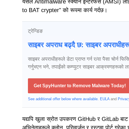
यसले Antimalware स्क्यान इन्टरफेस (AMSI) लाई बा
to BAT crypter" को रूपमा कार्य गर्दछ।
ट्रेन्डिङ
साइबर अपराध बढ्दै छ: साइबर अपराधीहरू
साइबर अपराधीहरूले डेटा प्राप्त गर्न र/वा पैसा चोर्न फि
गर्नुभएन भने, तपाईंको कम्प्युटर साइबर आक्रमणहरूको ला
Get SpyHunter to Remove Malware Today!
See additional offer below where available.
EULA
and
Privac
यद्यपि खुला स्रोत उपकरण GitHub र GitLab बाट सेप
अभिनेताहरूले क्लोन, परिमार्जन र रस्टमा पोर्ट गर