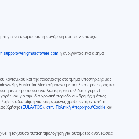
μπί για να ακυρώσετε τη συνδρομή σας, εάν υπάρχει.
ση support@enigmasoftware.com
ή ανοίγοντας ένα αίτημα
ου λογισμικού και της πρόσβασης στο τμήμα υποστήριξής μας
dows/SpyHunter for Mac) σύμφωνα με το υλικό προσφοράς και
χώρα ή ανά προσφορά ανά λεπτομέρεια σελίδας αγοράς). Η
γοράς και για την ίδια χρονική περίοδο συνδρομής ή όπως
α λάβετε ειδοποίηση για επερχόμενες χρεώσεις πριν από τη
ειας Χρήσης
(EULA/TOS)
,
στην Πολιτική Απορρήτου/Cookie
και
χύει η ισχύουσα τυπική τιμολόγηση για αυτόματες ανανεώσεις