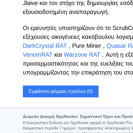
Jlaive και τον στόχο της δημιουργίας εσ
εξουσιοδοτημένη αναπαραγωγή.
Οι ερευνητές υποστηρίζουν ότι το Scrub
εξέχουσες οικογένειες κακόβουλου λογι
DarkCrystal RAT
, Pure Miner ,
Quasar R
VenomRAT
και
Warzone RAT
. Αυτή η εξ
προσαρμοστικότητας και της ευελιξίας τ
υπογραμμίζοντας την επικράτηση του στο
Εμφάνιση φόρμας σχολίων (0)
Δωρεάν Δοκιμή SpyHunter: Σημαντικοί Όροι και Προϋ
Η Δοκιμαστική Έκδοση του SpyHunter αφορά το SpyHunter Pro ή
δοκιμαστική περίοδο 7 ημερών, προσφέροντας ολοκληρωμένη λε