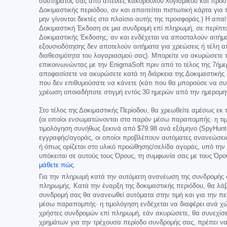
συστήματός σας από απειλές κακόβουλου λογισμικού και πρόσβ
Δοκιμαστικής περιόδου, αν και απαιτείται πιστωτική κάρτα για
μην γίνονται δεκτές στο πλαίσιο αυτής της προσφοράς.) Η απα
Δοκιμαστική Έκδοση σε μια συνδρομή επί πληρωμή, σε περίπτ
Δοκιμαστικής Έκδοσης, αν και ενδέχεται να αποσταλούν αιτήμα
εξουσιοδότησης δεν αποτελούν αιτήματα για χρεώσεις ή τέλη 
διαθεσιμότητα του λογαριασμού σας). Μπορείτε να ακυρώσετε τ
επικοινωνώντας με την EnigmaSoft πριν από το τέλος της 7ήμε
αποφασίσετε να ακυρώσετε κατά τη διάρκεια της Δοκιμαστικής
που δεν επιθυμούσατε να κάνετε (κάτι που θα μπορούσε να συμ
χρέωση οποιαδήποτε στιγμή εντός 30 ημερών από την ημερομη
Στο τέλος της Δοκιμαστικής Περίοδου, θα χρεωθείτε αμέσως εκ
(οι οποίοι ενσωματώνονται στο παρόν μέσω παραπομπής· η τιμ
τιμολόγηση συνήθως ξεκινά από
$79.98
ανά εξάμηνο (SpyHunt
εγγραφής/αγοράς, οι οποίοι προβλέπουν αυτόματες ανανεώσεις 
ή όπως ορίζεται στο υλικό προώθησης/σελίδα αγοράς, υπό την 
υπόκειται σε αυτούς τους Όρους, τη συμφωνία σας με τους Όρ
μάθετε πώς
.
Για την πληρωμή κατά την αυτόματη ανανέωση της συνδρομής 
πληρωμής. Κατά την έναρξη της δοκιμαστικής περιόδου, θα λάβ
συνδρομή σας θα ανανεωθεί αυτόματα στην τιμή και για την π
μέσω παραπομπής· η τιμολόγηση ενδέχεται να διαφέρει ανά χώ
χρήστες συνδρομών επί πληρωμή, εάν ακυρώσετε, θα συνεχίσετ
χρημάτων για την τρέχουσα περίοδο συνδρομής σας, πρέπει ν