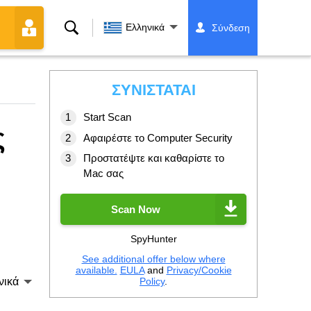
Αναζήτηση
Ελληνικά
Σύνδεση
ΣΥΝΙΣΤΆΤΑΙ
Start Scan
ς
Αφαιρέστε το Computer Security
Προστατέψτε και καθαρίστε το
Mac σας
Scan Now
SpyHunter
See additional offer below where
available.
EULA
and
Privacy/Cookie
Policy
.
νικά