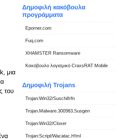
Δημοφιλή κακόβουλα
προγράμματα
Eporner.com
Fuq.com
XHAMSTER Ransomware
Κακόβουλο λογισμικό CraxsRAT Mobile
k, μια
να
Δημοφιλή Trojans
ς του
Trojan:Win32/Suschil!rfn
Trojan.Malware.300983.Susgen
Trojan:Win32/Cloxer
ένα
Trojan:Script/Wacatac.H!ml