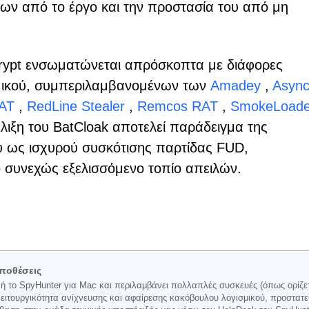
όδων από το έργο και την προστασία του από μη
Crypt ενσωματώνεται απρόσκοπτα με διάφορες
σμικού, συμπεριλαμβανομένων των
Amadey
,
Asyn
AT
,
RedLine Stealer
,
Remcos RAT
,
SmokeLoade
έλιξη του BatCloak αποτελεί παράδειγμα της
ου ως ισχυρού συσκότισης παρτίδας FUD,
 συνεχώς εξελισσόμενο τοπίο απειλών.
ποθέσεις
 το SpyHunter για Mac και περιλαμβάνει πολλαπλές συσκευές (όπως ορίζετα
ιτουργικότητα ανίχνευσης και αφαίρεσης κακόβουλου λογισμικού, προστατε