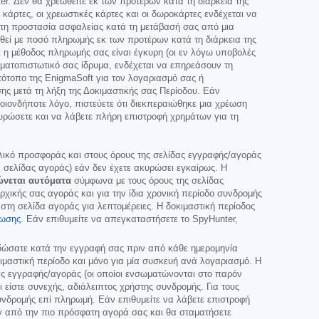
. Δεν θα χρεωθείτε εκ των προτέρων κατά τη διάρκεια της
κάρτες, οι χρεωστικές κάρτες και οι δωροκάρτες ενδέχεται να
ιπτη προστασία ασφαλείας κατά τη μετάβασή σας από μια
εί με ποσό πληρωμής εκ των προτέρων κατά τη διάρκεια της
ι η μέθοδος πληρωμής σας είναι έγκυρη (οι εν λόγω υποβολές
ματοπιστωτικό σας ίδρυμα, ενδέχεται να επηρεάσουν τη
τότοπο της EnigmaSoft για τον λογαριασμό σας ή
ης μετά τη λήξη της Δοκιμαστικής σας Περίοδου. Εάν
οιονδήποτε λόγο, πιστεύετε ότι διεκπεραιώθηκε μια χρέωση
κυρώσετε και να λάβετε πλήρη επιστροφή χρημάτων για τη
 υλικό προσφοράς και στους όρους της σελίδας εγγραφής/αγοράς
σελίδας αγοράς) εάν δεν έχετε ακυρώσει εγκαίρως. Η
ώνεται αυτόματα
σύμφωνα με τους όρους της σελίδας
χικής σας αγοράς και για την ίδια χρονική περίοδο συνδρομής
στη σελίδα αγοράς για λεπτομέρειες. Η δοκιμαστική περίοδος
τωσης
. Εάν επιθυμείτε να απεγκαταστήσετε το SpyHunter,
 δώσατε κατά την εγγραφή σας πριν από κάθε ημερομηνία
ιμαστική περίοδο και μόνο για μία συσκευή ανά λογαριασμό. Η
ας εγγραφής/αγοράς (οι οποίοι ενσωματώνονται στο παρόν
είστε συνεχής, αδιάλειπτος χρήστης συνδρομής. Για τους
υνδρομής επί πληρωμή. Εάν επιθυμείτε να λάβετε επιστροφή
ν από την πιο πρόσφατη αγορά σας και θα σταματήσετε