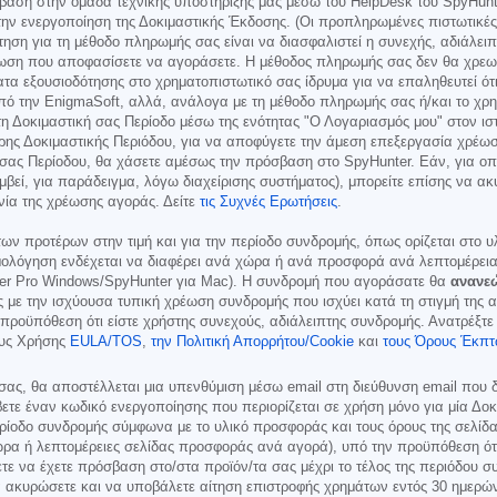
αση στην ομάδα τεχνικής υποστήριξής μας μέσω του HelpDesk του SpyHunter
 την ενεργοποίηση της Δοκιμαστικής Έκδοσης. (Οι προπληρωμένες πιστωτικές 
ίτηση για τη μέθοδο πληρωμής σας είναι να διασφαλιστεί η συνεχής, αδιάλε
ωση που αποφασίσετε να αγοράσετε. Η μέθοδος πληρωμής σας δεν θα χρεωθ
τα εξουσιοδότησης στο χρηματοπιστωτικό σας ίδρυμα για να επαληθευτεί ότ
από την EnigmaSoft, αλλά, ανάλογα με τη μέθοδο πληρωμής σας ή/και το χρη
η Δοκιμαστική σας Περίοδο μέσω της ενότητας "Ο Λογαριασμός μου" στον ισ
ρης Δοκιμαστικής Περιόδου, για να αποφύγετε την άμεση επεξεργασία χρέωσ
 σας Περίοδου, θα χάσετε αμέσως την πρόσβαση στο SpyHunter. Εάν, για οπ
βεί, για παράδειγμα, λόγω διαχείρισης συστήματος), μπορείτε επίσης να α
νία της χρέωσης αγοράς. Δείτε
τις Συχνές Ερωτήσεις
.
 των προτέρων στην τιμή και για την περίοδο συνδρομής, όπως ορίζεται στο
ολόγηση ενδέχεται να διαφέρει ανά χώρα ή ανά προσφορά ανά λεπτομέρεια 
er Pro Windows/SpyHunter για Mac). Η συνδρομή που αγοράσατε θα
ανανε
με την ισχύουσα τυπική χρέωση συνδρομής που ισχύει κατά τη στιγμή της αρ
προϋπόθεση ότι είστε χρήστης συνεχούς, αδιάλειπτης συνδρομής. Ανατρέξτε 
ους Χρήσης
EULA/TOS
,
την Πολιτική Απορρήτου/Cookie
και
τους Όρους Έκπ
σας, θα αποστέλλεται μια υπενθύμιση μέσω email στη διεύθυνση email που
ετε έναν κωδικό ενεργοποίησης που περιορίζεται σε χρήση μόνο για μία Δοκ
ερίοδο συνδρομής σύμφωνα με το υλικό προσφοράς και τους όρους της σελίδ
ρα ή λεπτομέρειες σελίδας προσφοράς ανά αγορά), υπό την προϋπόθεση ότι 
ε να έχετε πρόσβαση στο/στα προϊόν/τα σας μέχρι το τέλος της περιόδου σ
α ακυρώσετε και να υποβάλετε αίτηση επιστροφής χρημάτων εντός 30 ημερώ