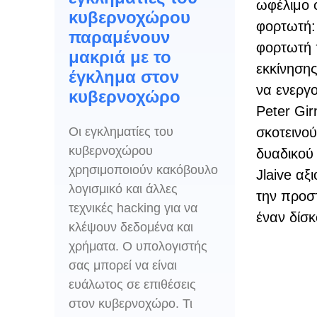
ωφέλιμο 
κυβερνοχώρου
φορτωτή:
παραμένουν
φορτωτή 
μακριά με το
εκκίνησης
έγκλημα στον
να ενεργο
κυβερνοχώρο
Peter Gir
Οι εγκληματίες του
σκοτεινο
κυβερνοχώρου
δυαδικού
χρησιμοποιούν κακόβουλο
Jlaive αξ
λογισμικό και άλλες
την προσ
τεχνικές hacking για να
έναν δίσκ
κλέψουν δεδομένα και
χρήματα. Ο υπολογιστής
σας μπορεί να είναι
ευάλωτος σε επιθέσεις
στον κυβερνοχώρο. Τι