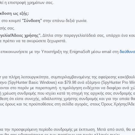
εί η επιστροφή χρημάτων σας.
κδοση ως εξής:
κ στο κουμπί
"Σύνδεση"
στην επάνω δεξιά γωνία.
σής σας.
γελία/Άδειες χρήσης".
Δίπλα στην παραγγελία/άδειά σας, υπάρχει ένα κου
α πρέπει να τα ακυρώσετε ξεχωριστά.
 επικοινωνήσετε με την Υποστήριξη της EnigmaSoft μέσω email στη
διεύθυν
r για πλήρη λειτουργικότητα, συμπεριλαμβανομένης της αφαίρεσης κακόβουλ
ηνο (SpyHunter Basic Windows) και
$79.98
ανά εξάμηνο (SpyHunter Pro Win
νονται στο παρόν με παραπομπή· η τιμολόγηση ενδέχεται να διαφέρει ανά 
ή χρέωση συνδρομής που ισχύει κατά τη στιγμή της αρχικής σας συνδρομής α
εση ότι είστε συνεχής, αδιάλειπτης χρήστης συνδρομής και για την οποία θ
ους όρους και τις προϋποθέσεις στη σελίδα αγοράς, στους Όρους Χρήσης/Άδ
για την προσφερόμενη περίοδο συνδρομής με έκπτωση. Μετά από αυτό, θα ισ
 και θα σας ειδοποιήσουμε εκ των προτέρων για τυχόν αλλαγές τιμών.