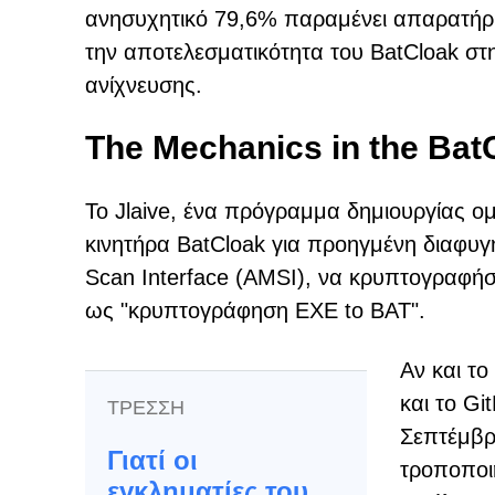
ανησυχητικό 79,6% παραμένει απαρατήρη
την αποτελεσματικότητα του BatCloak 
ανίχνευσης.
The Mechanics in the Bat
Το Jlaive, ένα πρόγραμμα δημιουργίας ομ
κινητήρα BatCloak για προηγμένη διαφυ
Scan Interface (AMSI), να κρυπτογραφήσε
ως "κρυπτογράφηση EXE to BAT".
Αν και το
και το Gi
ΤΡΕΣΣΗ
Σεπτέμβρι
Γιατί οι
τροποποιή
εγκληματίες του