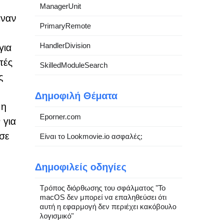
ManagerUnit
έναν
PrimaryRemote
HandlerDivision
για
τές
SkilledModuleSearch
ς
Δημοφιλή Θέματα
 η
Eporner.com
 για
σε
Είναι το Lookmovie.io ασφαλές;
Δημοφιλείς οδηγίες
Τρόπος διόρθωσης του σφάλματος "Το
macOS δεν μπορεί να επαληθεύσει ότι
αυτή η εφαρμογή δεν περιέχει κακόβουλο
λογισμικό"