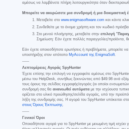
αμέσως να λαμβάνετε πλήρη λειτουργικότητα όταν διεκπεραιωθ
Μπορείτε να ακυρώσετε μια συνδρομή ή μια δοκιμαστική έ
Μεταβείτε στο
www.enigmasoftware.com
και κάντε κλι
Συνδεθείτε με το όνομα χρήστη και τον κωδικό πρόσβα
Στο μενού πλοήγησης, μεταβείτε στην
επιλογή "Παραγ
Σημείωση: Εάν έχετε πολλές παραγγελίες/προϊόντα, θ
Εάν έχετε οποιεσδήποτε ερωτήσεις ή προβλήματα, μπορείτε να
υποστήριξης στον ιστότοπο
MyAccount της EnigmaSoft
.
------
Λεπτομέρειες Αγοράς SpyHunter
Έχετε επίσης την επιλογή να εγγραφείτε αμέσως στο SpyHunte
μέσω του HelpDesk, συνήθως ξεκινώντας από
$49.98
ανά εξάμ
τους όρους της σελίδας εγγραφής/αγοράς (οι οποίοι ενσωματώ
συνδρομή σας θα
ανανεωθεί αυτόματα
με την ισχύουσα τυπικ
ορίζεται στο υλικό προώθησης/σελίδα αγοράς, υπό την προϋπόθ
λήξη της συνδρομής σας. Η αγορά του SpyHunter υπόκειται στ
στους Όρους Έκπτωσης
.
------
Γενικοί Όροι
Οποιαδήποτε αγορά για το SpyHunter με μειωμένη τιμή ισχύει 
ή/και μελλοντικές αγορές. Οι τιμές ενδέχεται να αλλάξουν, αν