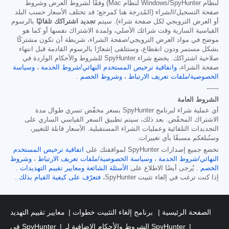
لنظام Windows/SpyHunter لنظام Mac) وفقًا لشروط العرض وشروط
صفحة التسجيل/الشراء (المُدرجة هنا كمرجع؛ قد تختلف الأسعار حسب البلد
أو العرض الترويجي لكل صفحة شراء). سيتم
تجديد اشتراكك تلقائيًا
بالرسوم
القياسية السارية وقت شرائك الأصلي، ولمدة الاشتراك نفسها أو كما هو
موضح في مواد العرض الترويجي/صفحة الشراء، شريطة أن تكون مشتركًا
بشكل مستمر ودون انقطاع، وستتلقى إشعارًا بالرسوم القادمة قبل انتهاء
صلاحية اشتراكك. يخضع شراء SpyHunter للشروط والأحكام الواردة في
صفحة الشراء،
واتفاقية ترخيص المستخدم النهائي/شروط الخدمة
،
وسياسة
الخصوصية/ملفات تعريف الارتباط
،
وشروط الخصم
.
------
الشروط العامة
أي عملية شراء لبرنامج SpyHunter بسعر مخفّض تسري طوال مدة
الاشتراك المخفّض. بعد ذلك، سيتم تطبيق السعر القياسي الساري على
التجديدات التلقائية وعمليات الشراء المستقبلية. الأسعار قابلة للتغيير،
وسنُبلغكم مسبقًا بأي تغييرات.
تخضع جميع إصدارات SpyHunter لموافقتك على
اتفاقية ترخيص المستخدم
النهائي/شروط الخدمة
،
وسياسة الخصوصية/ملفات تعريف الارتباط
،
وشروط
الخصم
. يُرجى أيضًا الاطلاع على
الأسئلة الشائعة
ومعايير تقييم التهديدات
.
إذا كنت ترغب في إلغاء تثبيت SpyHunter،
فتعرّف على كيفية القيام بذلك
.
الصفحة الرئيسية
برنامج إلغاء التثبيت خطوات
معايير تقييم التهديد
الشروط والأحكام الإضافية لـ SpyHunter
في SpyHunter