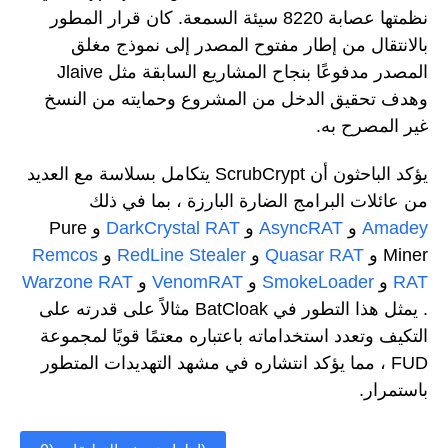
نظمتها عصابة 8220 سيئة السمعة. كان قرار المطور
بالانتقال من إطار مفتوح المصدر إلى نموذج مغلق
المصدر مدفوعًا بنجاح المشاريع السابقة مثل Jlaive
وهدف تحقيق الدخل من المشروع وحمايته من النسخ
غير المصرح به.
يؤكد الباحثون أن ScrubCrypt يتكامل بسلاسة مع العديد
من عائلات البرامج الضارة البارزة ، بما في ذلك
Amadey
و
AsyncRAT
و
DarkCrystal RAT
و Pure
Miner و
Quasar RAT
و
RedLine Stealer
و
Remcos
RAT
و
SmokeLoader
و
VenomRAT
و
Warzone RAT
. يمثل هذا التطور في BatCloak مثالاً على قدرته على
التكيف وتعدد استخداماته باعتباره معتمًا قويًا لمجموعة
FUD ، مما يؤكد انتشاره في مشهد التهديدات المتطور
باستمرار.