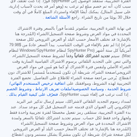
الفترة التجريبية، ستفقد الوصول إلى SpyHunter فورًا. إذا كنت تعتقد، لأي
سبب كان، أنه تم خصم مبلغ لم ترغب به (وهو أمر قد يحدث لأسباب إدارية،
على سبيل المثال)، يمكنك أيضًا الإلغاء واسترداد المبلغ كاملًا في أي وقت
خلال 30 يومًا من تاريخ الشراء. راجع
الأسئلة الشائعة
.
في نهاية الفترة التجريبية، ستُفوتر مُقدماً فوراً بالسعر وفترة الاشتراك
المحددة في مواد العرض وشروط صفحة التسجيل/الشراء (المُدرجة هنا
بالإشارة؛ قد تختلف الأسعار حسب البلد أو العرض الترويجي لكل صفحة
شراء) إذا لم تقم بالإلغاء في الوقت المُناسب. يبدأ السعر عادةً من
$79.98
أمريكياً كل ستة أشهر (SpyHunter Pro لنظام Windows/SpyHunter لنظام
Mac). سيتم
تجديد اشتراكك تلقائياً
وفقاً لشروط صفحة التسجيل/الشراء،
والتي تنص على التجديد التلقائي برسوم الاشتراك القياسية السارية وقت
الشراء الأصلي ولنفس فترة الاشتراك أو كما هو مُبين في مواد العرض
الترويجي/صفحة الشراء، شريطة أن تكون مُستخدماً مُستمراً للاشتراك دون
انقطاع. يُرجى مراجعة صفحة الشراء للاطلاع على التفاصيل. تخضع الفترة
التجريبية لهذه الشروط، وموافقتك على
اتفاقية ترخيص المستخدم النهائي/
شروط الخدمة
،
وسياسة الخصوصية/ملفات تعريف الارتباط
،
وشروط الخصم
. إذا كنت ترغب في إلغاء تثبيت SpyHunter،
فتعرّف على كيفية القيام بذلك
.
لسداد رسوم التجديد التلقائي لاشتراكك، سيتم إرسال تذكير عبر البريد
الإلكتروني إلى العنوان الذي قدمته عند التسجيل قبل كل موعد سداد. عند
بدء الفترة التجريبية، ستتلقى رمز تفعيل مخصصًا لفترة تجريبية واحدة فقط
ولجهاز واحد فقط لكل حساب. سيتم تجديد اشتراكك تلقائيًا بالسعر ولمدة
الاشتراك المحددة في مواد العرض وشروط صفحة التسجيل/الشراء
(المُدرجة هنا بالإشارة؛ قد تختلف الأسعار حسب البلد أو العرض الترويجي
لكل صفحة شراء)، شريطة أن تكون مشتركًا بشكل مستمر ودون انقطاع.