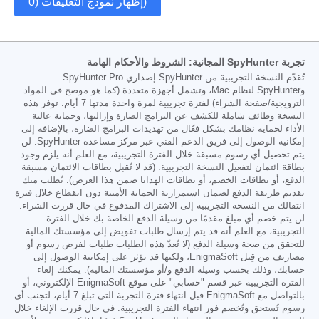
إظهار نموذج التعليقات (0)
تجربة SpyHunter المجانية: الشروط والأحكام الهامة
تُقدّم النسخة التجريبية من SpyHunter إصداري SpyHunter Pro
وSpyHunter لنظام Mac، وتشمل أجهزة متعددة (كما هو موضح في المواد
الترويجية/صفحة الشراء) لفترة تجريبية لمرة واحدة مدتها 7 أيام. توفر هذه
النسخة وظائف شاملة للكشف عن البرامج الضارة وإزالتها، وحماية عالية
الأداء لحماية نظامك بشكل فعّال من تهديدات البرامج الضارة، بالإضافة إلى
إمكانية الوصول إلى فريق الدعم الفني عبر مركز مساعدة SpyHunter. لن
يتم تحصيل أي رسوم مسبقة خلال الفترة التجريبية، مع العلم أنه يلزم وجود
بطاقة ائتمان لتفعيل النسخة التجريبية. (قد لا تُقبل بطاقات الائتمان مسبقة
الدفع، أو بطاقات الخصم، أو بطاقات الهدايا ضمن هذا العرض). يُطلب منك
تقديم طريقة الدفع لضمان استمرارية الحماية الأمنية دون انقطاع خلال فترة
انتقالك من النسخة التجريبية إلى الاشتراك المدفوع في حال قررت الشراء.
لن يتم خصم أي مبلغ مقدمًا من وسيلة الدفع الخاصة بك خلال الفترة
التجريبية، مع العلم أنه قد يتم إرسال طلبات تفويض إلى مؤسستك المالية
للتحقق من صحة وسيلة الدفع (لا تُعدّ هذه الطلبات طلبات لفرض رسوم أو
مصاريف من قِبل EnigmaSoft، ولكنها قد تؤثر على إمكانية الوصول إلى
حسابك، وذلك بحسب وسيلة الدفع و/أو مؤسستك المالية). يمكنك إلغاء
الفترة التجريبية عبر قسم "حسابي" على موقع EnigmaSoft الإلكتروني، أو
بالتواصل مع EnigmaSoft قبل انتهاء فترة التجربة التي تبلغ 7 أيام، لتجنب أي
رسوم تُستحق وتُخصم فور انتهاء الفترة التجريبية. في حال قررت الإلغاء خلال