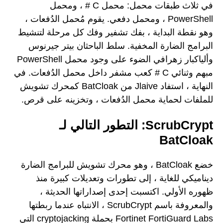
في ثلاث طبقات محمل: محمل C # ، ومحمل
PowerShell ، ومحمل دفعي. يقوم مُحمل الدُفعات ،
وهو نقطة البداية ، بفك تشفير وفك كل مرحلة لتنشيط
البرامج الضارة المخفية. سلط الباحثان بيتر جيرنوس
وألياكبار زهرافي الضوء على وجود محمل PowerShell
مبهم وثنائي C # كعب مشفر داخل محمل الدُفعات. في
النهاية ، استفاد Jlaive من BatCloak كمحرك تشويش
للملفات لحماية محمل الدُفعات ، وتخزينه على قرص.
ScrubCrypt: التطور التالي لـ
BatCloak
خضع BatCloak ، وهو محرك تشويش للبرامج الضارة
ديناميكي للغاية ، إلى تطورات وتعديلات كبيرة منذ
ظهوره الأولي. اكتسبت إحدى إصداراتها الحديثة ،
والمعروفة باسم ScrubCrypt ، الانتباه عندما ربطتها
Fortinet FortiGuard Labs بحملة cryptojacking التي