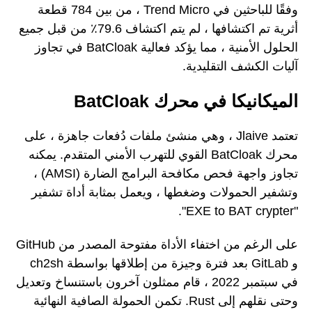
وفقًا للباحثين في Trend Micro ، من بين 784 قطعة
أثرية تم اكتشافها ، لم يتم اكتشاف 79.6٪ من قبل جميع
الحلول الأمنية ، مما يؤكد فعالية BatCloak في تجاوز
آليات الكشف التقليدية.
الميكانيكا في محرك BatCloak
تعتمد Jlaive ، وهي منشئ ملفات دُفعات جاهزة ، على
محرك BatCloak القوي للتهرب الأمني المتقدم. يمكنه
تجاوز واجهة فحص مكافحة البرامج الضارة (AMSI) ،
وتشفير الحمولات وضغطها ، ويعمل بمثابة أداة تشفير
"EXE to BAT crypter".
على الرغم من اختفاء الأداة مفتوحة المصدر من GitHub
و GitLab بعد فترة وجيزة من إطلاقها بواسطة ch2sh
في سبتمبر 2022 ، قام ممثلون آخرون باستنساخ وتعديل
وحتى نقلهم إلى Rust. تكمن الحمولة الصافية النهائية