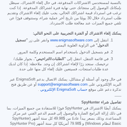
بالنسبة لمستخدمي الاشتراكات المدفوعة، في حال إلغاء الاشتراك، سيظل
بإمكانك الوصول إلى منتجاتك حتى نهاية فترة اشتراكك المدفوعة. إذا كنت
ترغب في استرداد قيمة اشتراكك الحالي، يجب عليك إلغاء الاشتراك وتقديم
طلب استرداد خلال 30 يومًا من تاريخ آخر عملية شراء، وستتوقف فورًا عن
تلقي جميع الميزات عند معالجة طلب الاسترداد.
يمكنك إلغاء الاشتراك أو الفترة التجريبية على النحو التالي:
انتقل إلى
www.enigmasoftware.com
وانقر على زر
"تسجيل
الدخول"
في الزاوية العلوية اليمنى.
قم بتسجيل الدخول باستخدام اسم المستخدم وكلمة المرور.
في قائمة التنقل، انتقل إلى
"الطلبات/التراخيص".
بجوار طلبك/
ترخيصك، ستجد زرًا لإلغاء اشتراكك إن وجد. ملاحظة: إذا كان لديك
عدة طلبات/منتجات، فسيتعين عليك إلغاء كل منها على حدة.
في حال وجود أي أسئلة أو مشاكل، يمكنك الاتصال بدعم EnigmaSoft عبر
البريد الإلكتروني على
support@enigmasoftware.com
أو عن طريق فتح
تذكرة دعم على موقع
حساب EnigmaSoft الإلكتروني
.
------
تفاصيل شراء SpyHunter
يمكنك أيضًا الاشتراك في SpyHunter فورًا للاستفادة من جميع الميزات، بما
في ذلك إزالة البرامج الضارة والوصول إلى قسم الدعم الفني عبر مركز
المساعدة، وذلك بسعر يبدأ عادةً من
$49.98
كل ستة أشهر (SpyHunter
Basic لنظام Windows) و
$79.98
أمريكيًا كل ستة أشهر (SpyHunter Pro