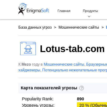
Skip
to
Главная
Продукты
content
База данных угроз
Мошеннические сайты
Lotus-tab.com
К
Mezo
году в
Мошеннические сайты
,
Браузерны
хайджекеры
,
Потенциально нежелательные про
Карта показателей угрозы
?
Popularity Rank:
890
Уровень угрозы:
20 % (Обычн