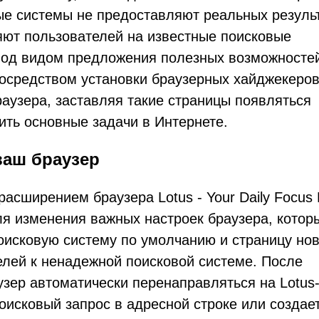
е системы не предоставляют реальных резуль
яют пользователей на известные поисковые
 под видом предложения полезных возможносте
посредством установки браузерных хайджекеров
аузера, заставляя такие страницы появляться
ить основные задачи в Интернете.
ваш браузер
расширением браузера Lotus - Your Daily Focus
ля изменения важных настроек браузера, котор
оисковую систему по умолчанию и страницу но
елей к ненадежной поисковой системе. После
узер автоматически перенаправляться на Lotus
поисковый запрос в адресной строке или создае