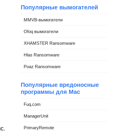
Популярные вымогателей
MMVB-вымогатели
Ofoq вымогатели
XHAMSTER Ransomware
Hlas Ransomware
Poaz Ransomware
Популярные вредоносные
программы для Mac
Fuq.com
ManagerUnit
PrimaryRemote
с.