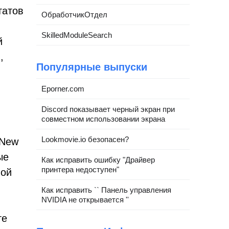
татов
ОбработчикОтдел
SkilledModuleSearch
й
,
Популярные выпуски
Eporner.com
Discord показывает черный экран при
совместном использовании экрана
Lookmovie.io безопасен?
 New
ые
Как исправить ошибку "Драйвер
принтера недоступен"
вой
Как исправить `` Панель управления
NVIDIA не открывается ''
-
те