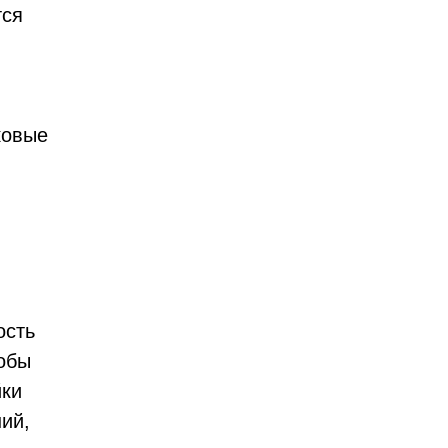
тся
ковые
ость
тобы
йки
ий,