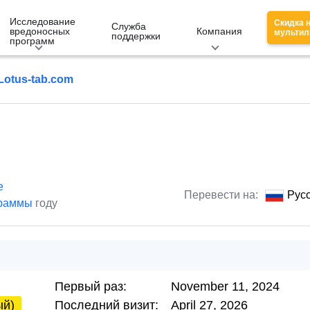
Исследование
Скидка 
Служба
вредоносных
Компания
мультил
поддержки
программ
Lotus-tab.com
е
Перевести на:
Рус
граммы
году
Первый раз:
November 11, 2024
ый)
Последний визит:
April 27, 2026