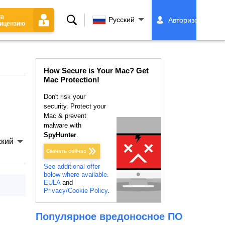
на
Поиск
Русский
Авторизоваться
ицензию
How Secure is Your Mac? Get
Mac Protection!
Don't risk your
security. Protect your
Mac & prevent
malware with
SpyHunter
.
ский
Скачать сейчас
See additional offer
below where available.
EULA
and
Privacy/Cookie Policy
.
Популярное вредоносное ПО