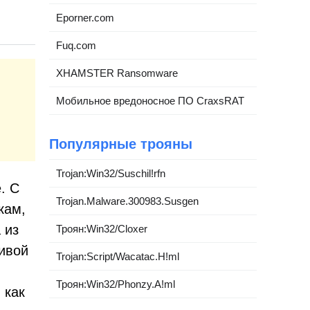
Eporner.com
Fuq.com
XHAMSTER Ransomware
Мобильное вредоносное ПО CraxsRAT
Популярные трояны
Trojan:Win32/Suschil!rfn
. С
Trojan.Malware.300983.Susgen
кам,
 из
Троян:Win32/Cloxer
чивой
Trojan:Script/Wacatac.H!ml
Троян:Win32/Phonzy.A!ml
 как