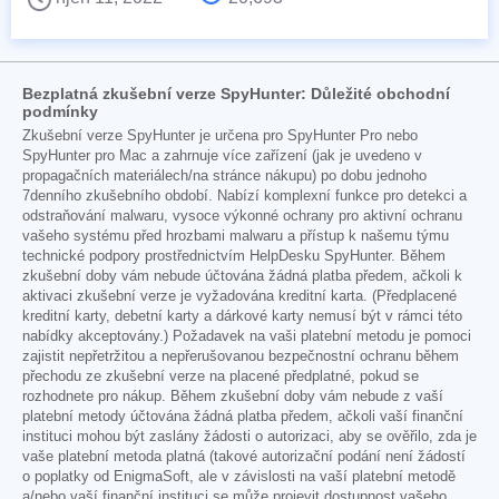
Bezplatná zkušební verze SpyHunter: Důležité obchodní
podmínky
Zkušební verze SpyHunter je určena pro SpyHunter Pro nebo
SpyHunter pro Mac a zahrnuje více zařízení (jak je uvedeno v
propagačních materiálech/na stránce nákupu) po dobu jednoho
7denního zkušebního období. Nabízí komplexní funkce pro detekci a
odstraňování malwaru, vysoce výkonné ochrany pro aktivní ochranu
vašeho systému před hrozbami malwaru a přístup k našemu týmu
technické podpory prostřednictvím HelpDesku SpyHunter. Během
zkušební doby vám nebude účtována žádná platba předem, ačkoli k
aktivaci zkušební verze je vyžadována kreditní karta. (Předplacené
kreditní karty, debetní karty a dárkové karty nemusí být v rámci této
nabídky akceptovány.) Požadavek na vaši platební metodu je pomoci
zajistit nepřetržitou a nepřerušovanou bezpečnostní ochranu během
přechodu ze zkušební verze na placené předplatné, pokud se
rozhodnete pro nákup. Během zkušební doby vám nebude z vaší
platební metody účtována žádná platba předem, ačkoli vaší finanční
instituci mohou být zaslány žádosti o autorizaci, aby se ověřilo, zda je
vaše platební metoda platná (takové autorizační podání není žádostí
o poplatky od EnigmaSoft, ale v závislosti na vaší platební metodě
a/nebo vaší finanční instituci se může projevit dostupnost vašeho