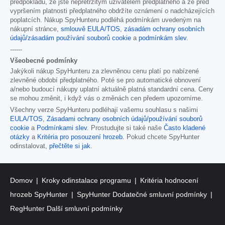
předpokladu, že jste nepřetržitým uživatelem předplatného a že před
vypršením platnosti předplatného obdržíte oznámení o nadcházejících
poplatcích. Nákup SpyHunteru podléhá podmínkám uvedeným na
nákupní stránce,
smlouvě EULA/TOS
,
zásadám ochrany osobních
údajů/zásadám používání souborů cookie
a
podmínkám slev
.
------
Všeobecné podmínky
Jakýkoli nákup SpyHunteru za zlevněnou cenu platí po nabízené
zlevněné období předplatného. Poté se pro automatické obnovení
a/nebo budoucí nákupy uplatní aktuálně platná standardní cena. Ceny
se mohou změnit, i když vás o změnách cen předem upozorníme.
Všechny verze SpyHunteru podléhají vašemu souhlasu s našimi
EULA/TOS
,
Zásadami ochrany osobních údajů/používání souborů
cookie
a
Podmínkami slev
. Prostudujte si také naše
Často kladené
otázky
a
Kritéria pro posouzení hrozeb
. Pokud chcete SpyHunter
odinstalovat,
přečtěte si jak
.
Domov
Kroky odinstalace programu
Kritéria hodnocení
hrozeb SpyHunter
SpyHunter Dodatečné smluvní podmínky
RegHunter Další smluvní podmínky