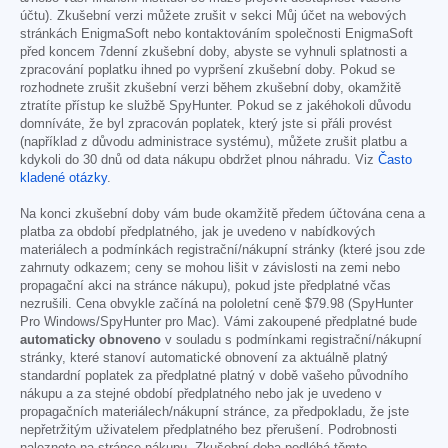
účtu). Zkušební verzi můžete zrušit v sekci Můj účet na webových
stránkách EnigmaSoft nebo kontaktováním společnosti EnigmaSoft
před koncem 7denní zkušební doby, abyste se vyhnuli splatnosti a
zpracování poplatku ihned po vypršení zkušební doby. Pokud se
rozhodnete zrušit zkušební verzi během zkušební doby, okamžitě
ztratíte přístup ke službě SpyHunter. Pokud se z jakéhokoli důvodu
domníváte, že byl zpracován poplatek, který jste si přáli provést
(například z důvodu administrace systému), můžete zrušit platbu a
kdykoli do 30 dnů od data nákupu obdržet plnou náhradu. Viz
Často
kladené otázky
.
Na konci zkušební doby vám bude okamžitě předem účtována cena a
platba za období předplatného, jak je uvedeno v nabídkových
materiálech a podmínkách registrační/nákupní stránky (které jsou zde
zahrnuty odkazem; ceny se mohou lišit v závislosti na zemi nebo
propagační akci na stránce nákupu), pokud jste předplatné včas
nezrušili. Cena obvykle začíná na pololetní ceně
$79.98
(SpyHunter
Pro Windows/SpyHunter pro Mac). Vámi zakoupené předplatné bude
automaticky obnoveno
v souladu s podmínkami registrační/nákupní
stránky, které stanoví automatické obnovení za aktuálně platný
standardní poplatek za předplatné platný v době vašeho původního
nákupu a za stejné období předplatného nebo jak je uvedeno v
propagačních materiálech/nákupní stránce, za předpokladu, že jste
nepřetržitým uživatelem předplatného bez přerušení. Podrobnosti
naleznete na stránce nákupu. Zkušební doba podléhá těmto