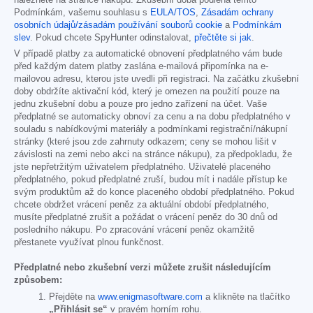
Podmínkám, vašemu souhlasu s
EULA/TOS
,
Zásadám ochrany
osobních údajů/zásadám používání souborů cookie
a
Podmínkám
slev
. Pokud chcete SpyHunter odinstalovat,
přečtěte si jak
.
V případě platby za automatické obnovení předplatného vám bude
před každým datem platby zaslána e-mailová připomínka na e-
mailovou adresu, kterou jste uvedli při registraci. Na začátku zkušební
doby obdržíte aktivační kód, který je omezen na použití pouze na
jednu zkušební dobu a pouze pro jedno zařízení na účet. Vaše
předplatné se automaticky obnoví za cenu a na dobu předplatného v
souladu s nabídkovými materiály a podmínkami registrační/nákupní
stránky (které jsou zde zahrnuty odkazem; ceny se mohou lišit v
závislosti na zemi nebo akci na stránce nákupu), za předpokladu, že
jste nepřetržitým uživatelem předplatného. Uživatelé placeného
předplatného, pokud předplatné zruší, budou mít i nadále přístup ke
svým produktům až do konce placeného období předplatného. Pokud
chcete obdržet vrácení peněz za aktuální období předplatného,
musíte předplatné zrušit a požádat o vrácení peněz do 30 dnů od
posledního nákupu. Po zpracování vrácení peněz okamžitě
přestanete využívat plnou funkčnost.
Předplatné nebo zkušební verzi můžete zrušit následujícím
způsobem:
Přejděte na
www.enigmasoftware.com
a klikněte na tlačítko
„Přihlásit se“
v pravém horním rohu.