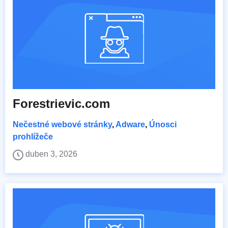
Forestrievic.com
Nečestné webové stránky
,
Adware
,
Únosci
prohlížeče
duben 3, 2026