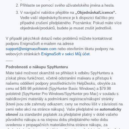
Přihlaste se pomocí svého uživatelského jména a hesla.
V navigační nabídce přejděte na
„Objednávka/Licence“.
Vedle vaší objednávky/licence je k dispozici tlačítko pro
případné zrušení předplatného. Poznámka: Pokud máte více
objednávek/produktů, budete je muset zrušit jednotlivě.
V případě jakýchkoli dotazů nebo problémů můžete kontaktovat
podporu EnigmaSoft e-mailem na adrese
support@enigmasoftware.com
nebo otevřením tiketu podpory na
webových stránkách
EnigmaSoft v sekci Můj účet
.
------
Podrobnosti o nákupu SpyHunteru
Máte také možnost okamžitě se přihlásit k odběru SpyHunteru a
získat plnou funkčnost, včetně odstranění malwaru a přístupu k
našemu oddělení podpory prostřednictvím HelpDesku, obvykle za
cenu od
$49.98
pololetně (SpyHunter Basic Windows) a
$79.98
pololetně (SpyHunter Pro Windows/SpyHunter pro Mac) v souladu s
nabídkovými materiály a podmínkami registrace/nákupní stránky
(které jsou zde zahrnuty odkazem; ceny se mohou lišit v závislosti na
zemi nebo akci na stránce nákupu). Vaše předplatné se
automaticky
obnoví
za standardní poplatek za předplatné platný v době vašeho
původního nákupu a na stejnou dobu předplatného nebo dobu
uvedenou v propagačních materiálech/na stránce nákupu, za