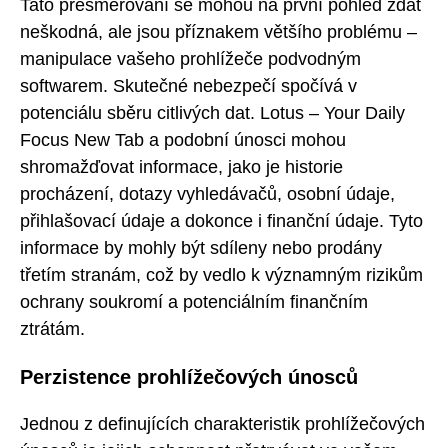
Tato přesměrování se mohou na první pohled zdát
neškodná, ale jsou příznakem většího problému –
manipulace vašeho prohlížeče podvodným
softwarem. Skutečné nebezpečí spočívá v
potenciálu sběru citlivých dat. Lotus – Your Daily
Focus New Tab a podobní únosci mohou
shromažďovat informace, jako je historie
procházení, dotazy vyhledávačů, osobní údaje,
přihlašovací údaje a dokonce i finanční údaje. Tyto
informace by mohly být sdíleny nebo prodány
třetím stranám, což by vedlo k významným rizikům
ochrany soukromí a potenciálním finančním
ztrátám.
Perzistence prohlížečových únosců
Jednou z definujících charakteristik prohlížečových