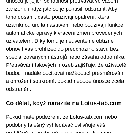
únosců je jejich schopnost přetrvávat ve vašem
zařízení, i když jste se je pokusili odstranit. Aby
toho dosáhli, často používají opatření, která
uzamknou určitá nastavení nebo používají funkce
automatické opravy k vrácení změn provedených
uživatelem. Díky tomu je neuvěřitelně obtížné
obnovit váš prohlížeč do předchozího stavu bez
specializovaných nástrojů nebo zásahu odborníka.
Přetrvávání takových hrozeb zajišťuje, že uživatelé
budou i nadále pociťovat nežádoucí přesměrování
a ohrožení soukromí, dokud nebude únosce zcela
odstraněn.
Co dělat, když narazíte na Lotus-tab.com
Pokud máte podezření, že Lotus-tab.com nebo
podobný falešný vyhledávač ovlivňuje váš
prohlížeč, je nezbytné jednat rychle. Nejprve