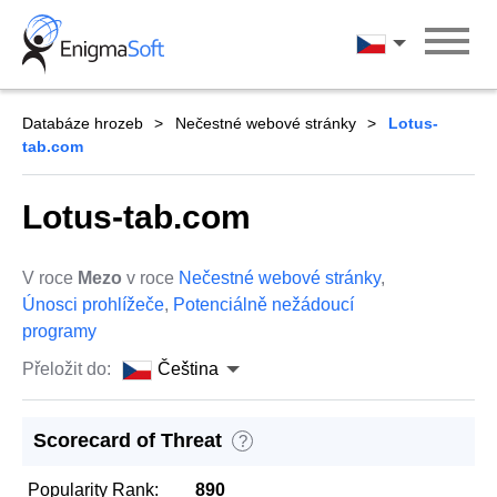
Skip
to
Čeština
content
Databáze hrozeb
Nečestné webové stránky
Lotus-
tab.com
Lotus-tab.com
V roce
Mezo
v roce
Nečestné webové stránky
,
Únosci prohlížeče
,
Potenciálně nežádoucí
programy
Přeložit do:
Čeština
Scorecard of Threat
?
Popularity Rank:
890