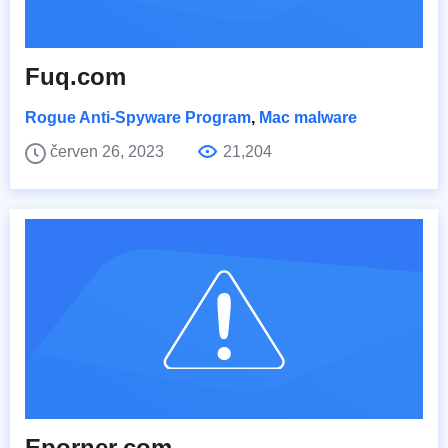
Fuq.com
Rogue Anti-Spyware Program
,
Mac malware
červen 26, 2023
21,204
Eporner.com