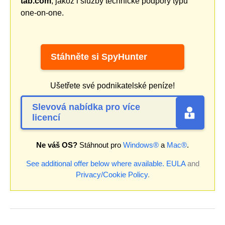
tab.com
, jakož i služby technické podpory typu
one-on-one.
Stáhněte si SpyHunter
Ušetřete své podnikatelské peníze!
Slevová nabídka pro více
licencí
Ne váš OS?
Stáhnout pro
Windows®
a
Mac®
.
See additional offer below where available.
EULA
and
Privacy/Cookie Policy
.