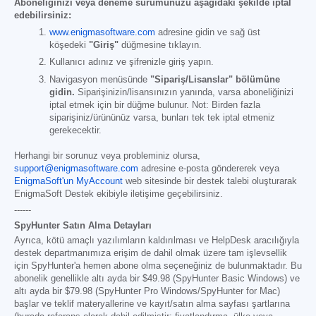
Aboneliğinizi veya deneme sürümünüzü aşağıdaki şekilde iptal
edebilirsiniz:
www.enigmasoftware.com
adresine gidin ve sağ üst
köşedeki
"Giriş"
düğmesine tıklayın.
Kullanıcı adınız ve şifrenizle giriş yapın.
Navigasyon menüsünde
"Sipariş/Lisanslar" bölümüne
gidin.
Siparişinizin/lisansınızın yanında, varsa aboneliğinizi
iptal etmek için bir düğme bulunur. Not: Birden fazla
siparişiniz/ürününüz varsa, bunları tek tek iptal etmeniz
gerekecektir.
Herhangi bir sorunuz veya probleminiz olursa,
support@enigmasoftware.com
adresine e-posta göndererek veya
EnigmaSoft'un MyAccount
web sitesinde bir destek talebi oluşturarak
EnigmaSoft Destek ekibiyle iletişime geçebilirsiniz.
------
SpyHunter Satın Alma Detayları
Ayrıca, kötü amaçlı yazılımların kaldırılması ve HelpDesk aracılığıyla
destek departmanımıza erişim de dahil olmak üzere tam işlevsellik
için SpyHunter'a hemen abone olma seçeneğiniz de bulunmaktadır. Bu
abonelik genellikle altı ayda bir
$49.98
(SpyHunter Basic Windows) ve
altı ayda bir
$79.98
(SpyHunter Pro Windows/SpyHunter for Mac)
başlar ve teklif materyallerine ve kayıt/satın alma sayfası şartlarına