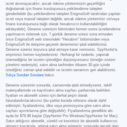
ücret alınmayacaktır; ancak ödeme yönteminizin geçerliliğini
doğrulamak için finans kuruluşunuza yetkilendirme talepleri
gönderilebilir (bu yetkilendirme talepleri EnigmaSoft tarafından yapılan
ücret veya masraf talepleri değildir, ancak ödeme yönteminiz ve/veya
finans kuruluşunuza bağlı olarak hesabınızın kullanılabilirliğini
etkileyebilir). Deneme sürenizin bitiminden hemen sonra ücretlendirme
yapılmasını önlemek için, 7 günlük deneme süresi sona ermeden
önce EnigmaSoft web sitesindeki "Hesabım" bölümünden veya
EnigmaSoft ile iletişime geçerek denemenizi iptal edebilirsiniz.
Deneme süreniz boyunca iptal etmeye karar verirseniz, SpyHunter'a
erişiminizi hemen kaybedersiniz. Herhangi bir nedenle, yapmak
istemediğiniz bir ücretin işlendiğini düşünüyorsanız (örneğin sistem
yönetimi nedeniyle), satın alma tarihinden itibaren 30 gün içinde
istediğiniz zaman iptal edebilir ve ücretin tamamını geri alabilirsiniz.
Sıkça Sorulan Sorulara
bakın.
Deneme süresinin sonunda, zamanında iptal etmediyseniz, teklif
materyallerinde ve kayıt/satın alma sayfası şartlarında belirtilen
fiyattan ve abonelik süresi için derhal peşin olarak
faturalandırılacaksınız (bu şartlar burada referans olarak dahil
edilmiştir; fiyatlandırma, ülke veya promosyona göre satın alma
sayfası ayrıntılarına göre değişebilir). Fiyatlandırma genellikle altı
ayda bir
$79.98
başlar (SpyHunter Pro Windows/SpyHunter for Mac).
Satın aldığınız abonelik, sürekli ve kesintisiz bir abonelik kullanıcısı
olmanız koşuluyla, orijinal satın alma işleminiz sırasında geçerli olan