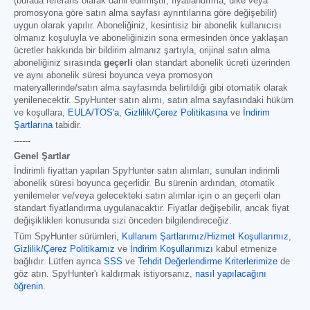
(burada referans olarak dahil edilmiştir; fiyatlandırma, ülke veya
promosyona göre satın alma sayfası ayrıntılarına göre değişebilir)
uygun olarak yapılır. Aboneliğiniz, kesintisiz bir abonelik kullanıcısı
olmanız koşuluyla ve aboneliğinizin sona ermesinden önce yaklaşan
ücretler hakkında bir bildirim almanız şartıyla, orijinal satın alma
aboneliğiniz sırasında
geçerli
olan standart abonelik ücreti üzerinden
ve aynı abonelik süresi boyunca veya promosyon
materyallerinde/satın alma sayfasında belirtildiği gibi otomatik olarak
yenilenecektir. SpyHunter satın alımı, satın alma sayfasındaki hüküm
ve koşullara,
EULA/TOS'a
,
Gizlilik/Çerez Politikasına
ve
İndirim
Şartlarına
tabidir.
------
Genel Şartlar
İndirimli fiyattan yapılan SpyHunter satın alımları, sunulan indirimli
abonelik süresi boyunca geçerlidir. Bu sürenin ardından, otomatik
yenilemeler ve/veya gelecekteki satın alımlar için o an geçerli olan
standart fiyatlandırma uygulanacaktır. Fiyatlar değişebilir, ancak fiyat
değişiklikleri konusunda sizi önceden bilgilendireceğiz.
Tüm SpyHunter sürümleri
,
Kullanım Şartlarımız/Hizmet Koşullarımız
,
Gizlilik/Çerez Politikamız
ve
İndirim Koşullarımızı
kabul etmenize
bağlıdır. Lütfen ayrıca
SSS
ve
Tehdit Değerlendirme Kriterlerimize
de
göz atın. SpyHunter'ı kaldırmak istiyorsanız,
nasıl yapılacağını
öğrenin
.