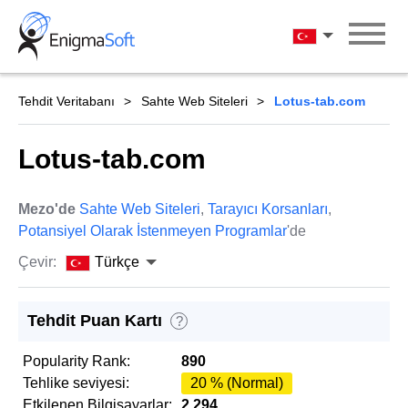
Skip
to
Türkçe
content
Tehdit Veritabanı
Sahte Web Siteleri
Lotus-tab.com
Lotus-tab.com
Mezo'de
Sahte Web Siteleri
,
Tarayıcı Korsanları
,
Potansiyel Olarak İstenmeyen Programlar
'de
Çevir:
Türkçe
Tehdit Puan Kartı
?
Popularity Rank:
890
Tehlike seviyesi:
20 % (Normal)
Etkilenen Bilgisayarlar:
2,294