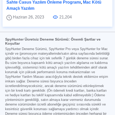
Sahte Casus Yazılım Önleme Programı
,
Mac Kötü
Amaçlı Yazılım
Haziran 26, 2023
21,204
SpyHunter Ücretsiz Deneme Sürümü: Önemli Şartlar ve
Koşullar
SpyHunter Deneme Sürümü, SpyHunter Pro veya SpyHunter for Mac
içindir ve (promosyon materyallerinde/satın alma sayfasında belirtildiği
gibi) birden fazla cihaz için tek seferlik 7 günlük deneme süresi sunar.
Bu süre boyunca kapsamlı kötü amaçlı yazılım algılama ve kaldırma
işlevselliği, sisteminizi kötü amaçlı yazılım tehditlerinden aktif olarak
korumak için yüksek performanslı koruma mekanizmaları ve
SpyHunter Yardım Masası aracılığıyla teknik destek ekibimize erişim
imkanı sağlar. Deneme süresi boyunca önceden
ücretlendirilmeyeceksiniz, ancak deneme sürümünü etkinleştirmek
için bir kredi kartı gereklidir. (Ön ödemeli kredi kartları, banka kartları
ve hediye kartları bu teklif kapsamında kabul edilmeyebilir.) Ödeme
yönteminizin gerekliliği, satın almaya karar vermeniz durumunda
deneme sürümünden ücretli aboneliğe geçişiniz sırasında sürekli ve
kesintisiz güvenlik koruması sağlamaya yardımcı olmak içindir.
Deneme süresi boyunca ödeme yönteminizden önceden herhangi bir