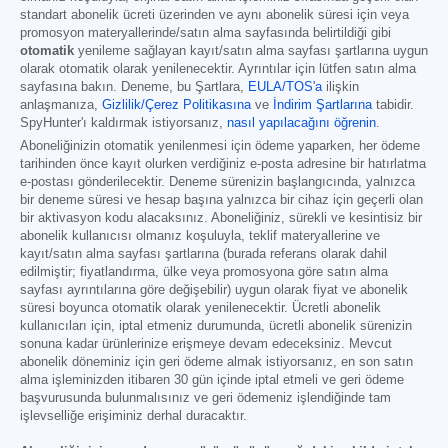
standart abonelik ücreti üzerinden ve aynı abonelik süresi için veya
promosyon materyallerinde/satın alma sayfasında belirtildiği gibi
otomatik
yenileme sağlayan kayıt/satın alma sayfası şartlarına uygun
olarak otomatik olarak yenilenecektir. Ayrıntılar için lütfen satın alma
sayfasına bakın. Deneme, bu Şartlara,
EULA/TOS'a
ilişkin
anlaşmanıza,
Gizlilik/Çerez Politikasına
ve
İndirim Şartlarına
tabidir.
SpyHunter'ı kaldırmak istiyorsanız,
nasıl yapılacağını öğrenin
.
Aboneliğinizin otomatik yenilenmesi için ödeme yaparken, her ödeme
tarihinden önce kayıt olurken verdiğiniz e-posta adresine bir hatırlatma
e-postası gönderilecektir. Deneme sürenizin başlangıcında, yalnızca
bir deneme süresi ve hesap başına yalnızca bir cihaz için geçerli olan
bir aktivasyon kodu alacaksınız. Aboneliğiniz, sürekli ve kesintisiz bir
abonelik kullanıcısı olmanız koşuluyla, teklif materyallerine ve
kayıt/satın alma sayfası şartlarına (burada referans olarak dahil
edilmiştir; fiyatlandırma, ülke veya promosyona göre satın alma
sayfası ayrıntılarına göre değişebilir) uygun olarak fiyat ve abonelik
süresi boyunca otomatik olarak yenilenecektir. Ücretli abonelik
kullanıcıları için, iptal etmeniz durumunda, ücretli abonelik sürenizin
sonuna kadar ürünlerinize erişmeye devam edeceksiniz. Mevcut
abonelik döneminiz için geri ödeme almak istiyorsanız, en son satın
alma işleminizden itibaren 30 gün içinde iptal etmeli ve geri ödeme
başvurusunda bulunmalısınız ve geri ödemeniz işlendiğinde tam
işlevselliğe erişiminiz derhal duracaktır.