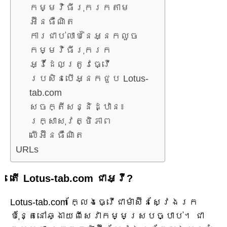
កម្មវិធីរុករកតាម
អ៊ីនធឺណិត
ការជាប់លាប់នៃអ្នកលួច
កម្មវិធីរុករក
អ្វីដែលត្រូវធ្វើ
ប្រសិនបើអ្នកជួប Lotus-
tab.com
សេចក្តីសន្និដ្ឋាន៖
រក្សាសុវត្ថិភាព
លើអ៊ីនធឺណិត
URLs
តើ Lotus-tab.com ជាអ្វី?
Lotus-tab.com ក្លែងធ្វើជាម៉ាស៊ីនស្វែងរក
ប៉ុន្តែនៅឆ្ងាយពីសេវាកម្មស្របច្បាប់។ ជា