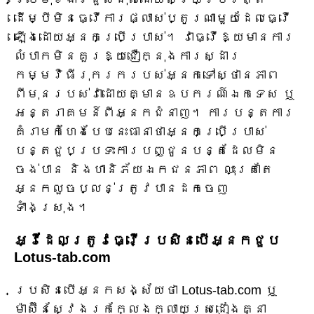
ដើម្បីមិនធ្វើការផ្លាស់ប្តូរណាមួយដែលធ្វើ
ឡើងដោយអ្នកប្រើប្រាស់។ វាធ្វើឱ្យមានការ
លំបាកមិនគួរឱ្យជឿក្នុងការស្ដារ
កម្មវិធីរុករករបស់អ្នកទៅស្ថានភាព
ពីមុនរបស់វាដោយគ្មានឧបករណ៍ឯកទេស ឬ
អន្តរាគមន៍ពីអ្នកជំនាញ។ ការបន្តការ
គំរាមកំហែងបែបនេះធានាថាអ្នកប្រើប្រាស់
បន្តជួបប្រទះការបញ្ជូនបន្តដែលមិន
ចង់បាន និងហានិភ័យឯកជនភាព លុះត្រាតែ
អ្នកលួចប្លន់ត្រូវបានដកចេញ
ទាំងស្រុង។
អ្វីដែលត្រូវធ្វើប្រសិនបើអ្នកជួប
Lotus-tab.com
ប្រសិនបើអ្នកសង្ស័យថា Lotus-tab.com ឬ
ម៉ាស៊ីនស្វែងរកក្លែងក្លាយស្រដៀងគ្នា