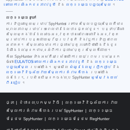
គោលការណ៍ឯកជនភាព/ខូឃី
និង
លក្ខខណ្ឌបញ្ចុះតម្លៃ
។
------
លក្ខខណ្ឌទូទៅ
ការទិញណាមួយសម្រាប់ SpyHunter ក្រោមតម្លៃបញ្ចុះតម្លៃគឺមាន
សុពលភាពសម្រាប់រយៈពេលជាវដែលបានផ្តល់ជូន។ បន្ទាប់ពីនោះ
តម្លៃស្តង់ដារដែលអាចអនុវត្តបាននៅពេលនោះនឹងអនុវត្ត
សម្រាប់ការបន្តដោយស្វ័យប្រវត្តិ និង/ឬការទិញនាពេល
អនាគត។ តម្លៃអាចមានការផ្លាស់ប្តូរ ទោះបីជាយើងនឹងជូន
ដំណឹងដល់អ្នកជាមុនអំពីការផ្លាស់ប្តូរតម្លៃក៏ដោយ។
កំណែ SpyHunter ទាំងអស់គឺអាស្រ័យលើការយល់ព្រមរបស់អ្នក
ចំពោះ
EULA/TOS
គោលការណ៍ឯកជនភាព/ខូគី
និង
លក្ខខណ្ឌ
បញ្ចុះតម្លៃ
របស់យើង។ សូមមើល
សំណួរដែលសួរញឹកញាប់
និង
លក្ខណៈវិនិច្ឆ័យវាយតម្លៃការគំរាមកំហែង
របស់យើង
ផងដែរ។ ប្រសិនបើអ្នកចង់លុប SpyHunter
សូមស្វែងយល់
ពីរបៀប
។
ផ្ទះ
ជំហានលុបកម្មវិធី
លក្ខណៈវិនិច្ឆ័យការវាយ
តម្លៃការគំរាមកំហែងរបស់ SpyHunter
លក្ខខណ្ឌ
បន្ថែម SpyHunter
លក្ខខណ្ឌបន្ថែម RegHunter