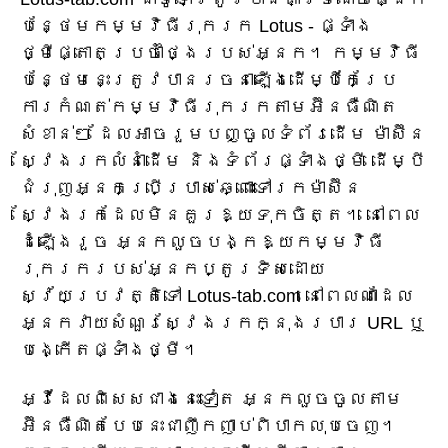
បន្ថែមកម្មវិធីរុករក Lotus - ផ្ទាំង
ថ្មីផ្តោតប្រចាំថ្ងៃរបស់អ្នក។ កម្មវិធី
បន្ថែមនេះត្រូវបានរចនាឡើងដើម្បីកែប្រែ
ការកំណត់កម្មវិធីរុករកតាមអ៊ីនធឺណិត
សំខាន់ៗ ដែលអាចរួមបញ្ចូលទំព័រដើម ម៉ាស៊ីន
ស្វែងរកលំនាំដើម និងទំព័រផ្ទាំងថ្មី ដើម្បី
ជំរុញអ្នកប្រើប្រាស់ឆ្ពោះទៅរកម៉ាស៊ីន
ស្វែងរកដែលមិនគួរឱ្យទុកចិត្ត។ នៅពេល
ដំឡើងរួច អ្នកលួចបង្កឱ្យកម្មវិធី
រុករករបស់អ្នកប្តូរទិសដោយ
ស្វ័យប្រវត្តិទៅ Lotus-tab.com នៅពេលណាដែល
អ្នកវាយសំណួរស្វែងរកក្នុងរបារ URL ឬ
បង្កើតផ្ទាំងថ្មី។
អ្វី​ដែល​ពិសេស​ជាង​នេះ​ទៀត អ្នក​លួច​ចូល​តាម​
អ៊ីនធឺណិត​បែប​នេះ​ជា​ញឹក​ញាប់​ពិបាក​លុប​ចេញ។