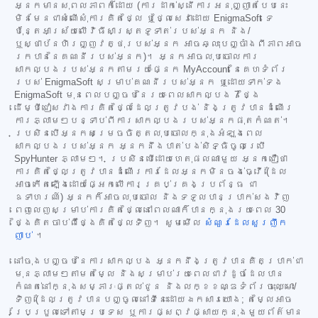
អ្នកមានសុពលភាពក៏ដោយ (ការដាក់ស្នើការអនុញ្ញាតបែបនេះ
មិនមែនជាសំណើសុំការគិតថ្លៃ ឬថ្លៃសេវាដោយ EnigmaSoft ទេ
ប៉ុន្តែអាស្រ័យលើវិធីសាស្ត្រទូទាត់របស់អ្នក និង/
ឬស្ថាប័នហិរញ្ញវត្ថុរបស់អ្នក អាចឆ្លុះបញ្ចាំងពីភាពអាច
រកបាននៃគណនីរបស់អ្នក)។ អ្នកអាចលុបចោលការ
សាកល្បងរបស់អ្នកតាមរយៈផ្នែក MyAccount នៃគេហទំព័រ
របស់ EnigmaSoft សម្រាប់គណនីរបស់អ្នក ឬដោយទាក់ទង
EnigmaSoft មុនពេលបញ្ចប់នៃរយៈពេលសាកល្បង 7 ថ្ងៃ
ដើម្បីជៀសវាងការគិតថ្លៃដែលត្រូវបង់ និងត្រូវបានដំណើរ
ការភ្លាមៗបន្ទាប់ពីការសាកល្បងរបស់អ្នកផុតកំណត់។
ប្រសិនបើអ្នកសម្រេចចិត្តលុបចោលក្នុងអំឡុងពេល
សាកល្បងរបស់អ្នក អ្នកនឹងបាត់បង់សិទ្ធិចូលប្រើ
SpyHunter ភ្លាមៗ។ ប្រសិនបើដោយហេតុផលណាមួយ អ្នកជឿថា
ការគិតថ្លៃត្រូវបានដំណើរការដែលអ្នកមិនចង់ធ្វើ (ដែល
អាចកើតឡើងដោយផ្អែកលើការគ្រប់គ្រងប្រព័ន្ធ ជា
ឧទាហរណ៍) អ្នកក៏អាចលុបចោល និងទទួលបានប្រាក់សងវិញ
ពេញលេញសម្រាប់ការគិតថ្លៃនៅពេលណាក៏បានក្នុងរយៈពេល 30
ថ្ងៃគិតចាប់ពីថ្ងៃគិតថ្លៃទិញ។ សូមមើល
សំណួរដែលសួរញឹក
ញាប់
។
នៅចុងបញ្ចប់នៃការសាកល្បង អ្នកនឹងត្រូវបានគិតប្រាក់ជា
មុនភ្លាមៗតាមតម្លៃ និងសម្រាប់រយៈពេលជាវដូចដែលបាន
កំណត់នៅក្នុងសម្ភារៈផ្តល់ជូន និងលក្ខខណ្ឌទំព័រចុះឈ្មោះ/
ទិញ (ដែលត្រូវបានបញ្ចូលនៅទីនេះដោយឯកសារយោង; តម្លៃអាច
ប្រែប្រួលទៅតាមប្រទេស ឬការផ្សព្វផ្សាយក្នុងមួយព័ត៌មាន