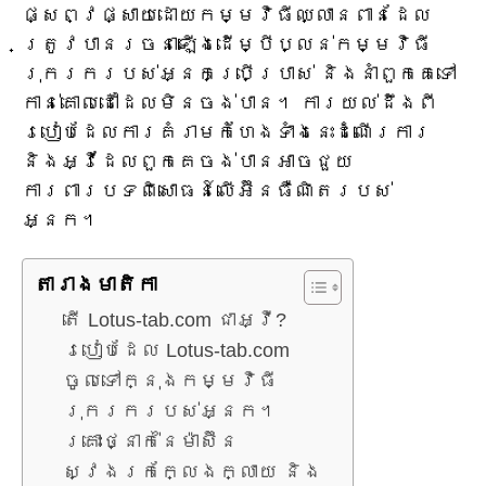
ផ្សព្វផ្សាយដោយកម្មវិធីឈ្លានពានដែល
ត្រូវបានរចនាឡើងដើម្បីប្លន់កម្មវិធី
រុករករបស់អ្នកប្រើប្រាស់ និងនាំពួកគេទៅ
កាន់គោលដៅដែលមិនចង់បាន។ ការយល់ដឹងពី
របៀបដែលការគំរាមកំហែងទាំងនេះដំណើរការ
និងអ្វីដែលពួកគេចង់បានអាចជួយ
ការពារបទពិសោធន៍លើអ៊ីនធឺណិតរបស់
អ្នក។
តារាង​មាតិកា
តើ Lotus-tab.com ជាអ្វី?
របៀបដែល Lotus-tab.com
ចូលទៅក្នុងកម្មវិធី
រុករករបស់អ្នក។
គ្រោះថ្នាក់នៃម៉ាស៊ីន
ស្វែងរកក្លែងក្លាយ និង