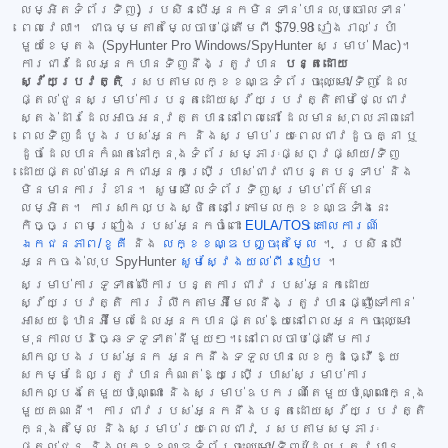
លម្អិតទំព័រទិញ) ប្រសិនបើអ្នកមិនទាន់បានលុបចោលទាន់
ពេលវេលា។ ជាធម្មតាតម្លៃចាប់ផ្តើមពី
$79.98
រៀងរាល់ប្រាំ
មួយខែម្តង (SpyHunter Pro Windows/SpyHunter សម្រាប់ Mac)។
ការជាវដែលអ្នកបានទិញនឹងត្រូវបាន
បន្តដោយ
ស្វ័យប្រវត្តិ
ស្របតាមលក្ខខណ្ឌទំព័រចុះឈ្មោះ/ទិញ ដែល
ផ្តល់ជូនសម្រាប់ការបន្តដោយស្វ័យប្រវត្តិតាមថ្លៃជាវ
ស្តង់ដារដែលអាចអនុវត្តបាននៅពេលនោះ ដែលមានសុពលភាពនៅ
ពេលទិញដំបូងរបស់អ្នក និងសម្រាប់រយៈពេលជាវដូចគ្នា ឬ
ដូចដែលបានកំណត់នៅក្នុងទំព័រសម្ភារៈផ្សព្វផ្សាយ/ទិញ
ដោយផ្តល់ថាអ្នកជាអ្នកប្រើប្រាស់ជាវជាបន្តបន្ទាប់ និង
មិនមានការរំខាន។ សូមមើលទំព័រទិញសម្រាប់ព័ត៌មាន
លម្អិត។ ការសាកល្បងស្ថិតនៅក្រោមលក្ខខណ្ឌទាំងនេះ
កិច្ចព្រមព្រៀងរបស់អ្នកចំពោះ
EULA/TOS
គោលការណ៍
ឯកជនភាព/ខូគី
និង
លក្ខខណ្ឌបញ្ចុះតម្លៃ
។ ប្រសិនបើ
អ្នកចង់លុប SpyHunter
សូមស្វែងយល់ពីរបៀប
។
សម្រាប់ការទូទាត់លើការបន្តការជាវរបស់អ្នកដោយ
ស្វ័យប្រវត្តិ ការរំលឹកតាមអ៊ីមែលនឹងត្រូវបានផ្ញើទៅកាន់
អាសយដ្ឋានអ៊ីមែលដែលអ្នកបានផ្តល់ឱ្យនៅពេលអ្នកចុះឈ្មោះ
មុនកាលបរិច្ឆេទទូទាត់នីមួយៗ។ នៅពេលចាប់ផ្តើមការ
សាកល្បងរបស់អ្នក អ្នកនឹងទទួលបានលេខកូដធ្វើឱ្យ
សកម្មដែលត្រូវបានកំណត់ឱ្យប្រើប្រាស់សម្រាប់ការ
សាកល្បងតែមួយប៉ុណ្ណោះ និងសម្រាប់ឧបករណ៍តែមួយប៉ុណ្ណោះក្នុង
មួយគណនី។ ការជាវរបស់អ្នកនឹងបន្តដោយស្វ័យប្រវត្តិ
ក្នុងតម្លៃ និងសម្រាប់រយៈពេលជាវ ស្របតាមសម្ភារៈ
ផ្តល់ជូន និងលក្ខខណ្ឌទំព័រចុះឈ្មោះ/ទិញ (ដែលត្រូវបាន