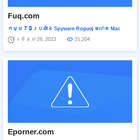
Fuq.com
កម្មវិធីប្រឆាំង Spyware Rogue
,
មេរោគ Mac
ខែមិថុនា 26, 2023
21,204
Eporner.com