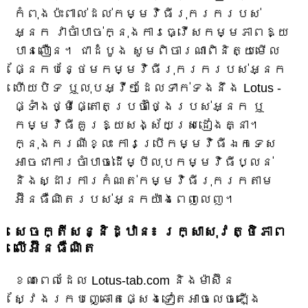
កំពុងប៉ះពាល់ដល់កម្មវិធីរុករករបស់
អ្នក វាចាំបាច់ក្នុងការធ្វើសកម្មភាពឱ្យ
បានលឿន។ ជាដំបូង សូមពិចារណាពិនិត្យមើល
ផ្នែកបន្ថែមកម្មវិធីរុករករបស់អ្នក
ហើយបិទ ឬលុបអ្វីៗដែលទាក់ទងនឹង Lotus -
ផ្ទាំងថ្មីផ្តោតប្រចាំថ្ងៃរបស់អ្នក ឬ
កម្មវិធីគួរឱ្យសង្ស័យស្រដៀងគ្នា។
ក្នុងករណីខ្លះ ការប្រើកម្មវិធីឯកទេស
អាចជាការចាំបាច់ដើម្បីលុបកម្មវិធីប្លន់
និងស្ដារការកំណត់កម្មវិធីរុករកតាម
អ៊ីនធឺណិតរបស់អ្នកយ៉ាងពេញលេញ។
សេចក្តីសន្និដ្ឋាន៖ រក្សាសុវត្ថិភាព
លើអ៊ីនធឺណិត
ខណៈពេលដែល Lotus-tab.com និងម៉ាស៊ីន
ស្វែងរកបញ្ឆោតផ្សេងទៀតអាចលេចឡើង