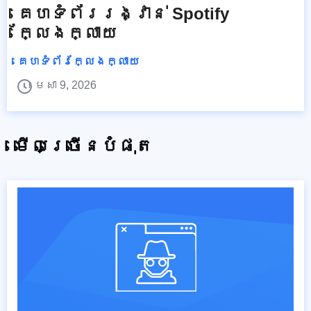
គេហទំព័ររង្វាន់ Spotify
ក្លែងក្លាយ
គេហទំព័រក្លែងក្លាយ
មេសា 9, 2026
មើលច្រើនបំផុត