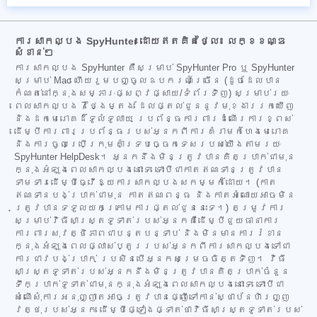
ការសាកល្បង SpyHunter ដោយឥតគិតថ្លៃ៖ លក្ខខណ្ឌ
សំខាន់ៗ
ការសាកល្បង SpyHunter គឺសម្រាប់ SpyHunter Pro ឬ SpyHunter
សម្រាប់ Mac ហើយរួមបញ្ចូលឧបករណ៍ច្រើន (ដូចដែលបាន
កំណត់នៅក្នុងសម្ភារៈផ្សព្វផ្សាយ/ទំព័រទិញ) សម្រាប់រយៈ
ពេលសាកល្បង 7 ថ្ងៃម្តង ដែលផ្តល់ជូននូវមុខងាររកឃើញ
និងដកមេរោគដ៏ទូលំទូលាយ ប្រព័ន្ធការពារដំណើរការខ្ពស់
ដើម្បីការពារប្រព័ន្ធរបស់អ្នកពីការគំរាមកំហែងមេរោគ
និងការចូលប្រើក្រុមគាំទ្របច្ចេកទេសរបស់យើងតាមរយៈ
SpyHunter HelpDesk។ អ្នកនឹងមិនត្រូវបានគិតប្រាក់ជាមុន
ក្នុងអំឡុងពេលសាកល្បងនោះទេ ទោះបីជាកាតឥណទានត្រូវបាន
ទាមទារដើម្បីធ្វើឱ្យការសាកល្បងសកម្មក៏ដោយ។ (កាត
ឥណទានបង់ប្រាក់ជាមុន កាតឥណពន្ធ និងកាតអំណោយអាចមិន
ត្រូវបានទទួលយកក្រោមការផ្តល់ជូននេះទេ។) តម្រូវការ
សម្រាប់វិធីសាស្ត្រទូទាត់របស់អ្នកគឺដើម្បីជួយធានាការ
ការពារសុវត្ថិភាពជាបន្តបន្ទាប់ និងមិនមានការរំខាន
ក្នុងអំឡុងពេលផ្លាស់ប្តូររបស់អ្នកពីការសាកល្បងទៅជា
ការជាវបង់ប្រាក់ ប្រសិនបើអ្នកសម្រេចចិត្តទិញ។ វិធី
សាស្ត្រទូទាត់របស់អ្នកនឹងមិនត្រូវបានគិតប្រាក់ចំនួន
ទឹកប្រាក់ទូទាត់ជាមុនក្នុងអំឡុងពេលសាកល្បងនោះទេ ទោះបីជា
សំណើសុំការអនុញ្ញាតអាចត្រូវបានផ្ញើទៅកាន់ស្ថាប័នហិរញ្ញ
វត្ថុរបស់អ្នក ដើម្បីផ្ទៀងផ្ទាត់ថាវិធីសាស្ត្រទូទាត់របស់