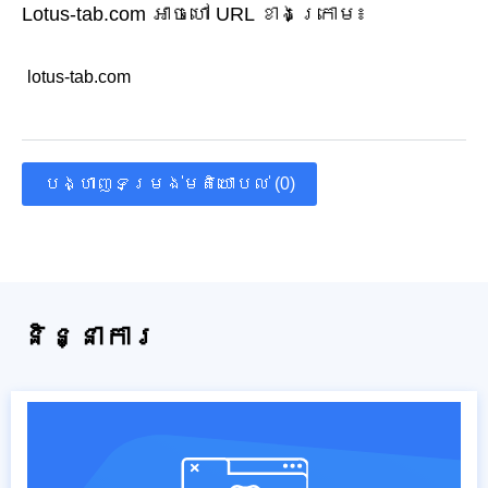
Lotus-tab.com អាចហៅ URL ខាងក្រោម៖
lotus-tab.com
បង្ហាញទម្រង់មតិយោបល់ (0)
និន្នាការ