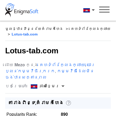
Skip
to
ភាសាខ្មែរ
content
មូលដ្ឋានទិន្នន័យគំរាមកំហែង
គេហទំព័រក្លែងក្លាយ
Lotus-tab.com
Lotus-tab.com
ដោយ
Mezo
ក្នុង
គេហទំព័រក្លែងក្លាយ
,
ចោរ
ប្លន់កម្មវិធីរុករក
,
កម្មវិធីដែលមិន
ចង់បានសក្តានុពល
បកប្រែទៅ៖
ភាសាខ្មែរ
តារាងពិន្ទុគំរាមកំហែង
?
Popularity Rank:
890