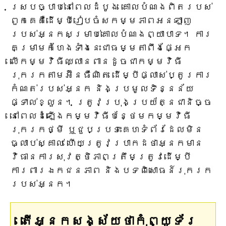
ស្របច្បាប់នៅពេលដំបូង គោលបំណងពិតរបស់
ពួកគេគឺដើម្បីរៀបចំសកម្មភាពអនឡាញ
របស់អ្នកសម្រាប់គោលបំណងព្យាបាទ។ ការ
គម្រាមកំហែងទាំងនេះជាធម្មតាពឹងផ្អែក
លើកម្មវិធីឈ្លានពានដូចជាកម្មវិធី
រុករកតាមអ៊ីនធឺណិត ដើម្បីផ្លាស់ប្តូរការ
កំណត់របស់អ្នក និងប្រមូលទិន្នន័យ
ផ្ទាល់ខ្លួន។ ត្រូវប្រុងប្រយ័ត្នជានិច្ច
នៅពេលដំឡើងកម្មវិធីបន្ថែមកម្មវិធី
រុករកថ្មី ឬជួបប្រទះគេហទំព័រដែលមិន
ធ្លាប់ស្គាល់ ហើយត្រូវប្រាកដថាអ្នកមាន
វិធានការសុវត្ថិភាពត្រឹមត្រូវដើម្បី
ការពារឯកជនភាព និងបទពិសោធន៍រុករក
របស់អ្នក។
តើអ្នកសង្ស័យថាកុំព្យូទ័រ