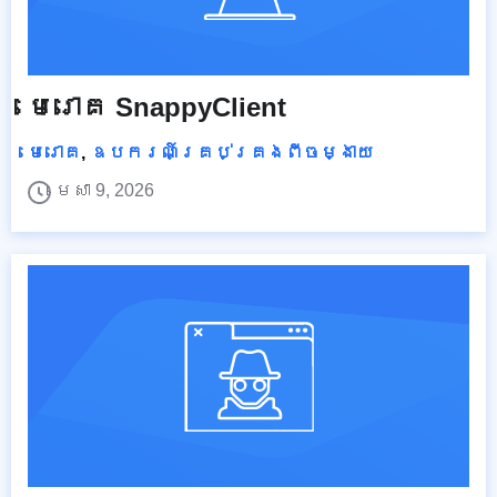
មេរោគ SnappyClient
មេរោគ
,
ឧបករណ៍គ្រប់គ្រងពីចម្ងាយ
មេសា 9, 2026