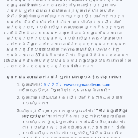
បញ្ចូលនៅទីនេះដោយឯកសារយោង; តម្លៃអាចប្រែប្រួលតាម
ប្រទេស ឬការផ្សព្វផ្សាយក្នុងមួយព័ត៌មានលម្អិត
ទំព័រទិញ) ដោយផ្តល់ថាអ្នកជាអ្នកប្រើប្រាស់ជាវជាបន្ត
បន្ទាប់ និងមិនមានការរំខាន។ សម្រាប់អ្នកប្រើប្រាស់
ជាវបង់ប្រាក់ ប្រសិនបើអ្នកលុបចោល អ្នកនឹងបន្តចូល
ប្រើផលិតផលរបស់អ្នករហូតដល់ចុងបញ្ចប់នៃរយៈពេល
ជាវបង់ប្រាក់របស់អ្នក។ ប្រសិនបើអ្នកចង់ទទួលបាន
ប្រាក់សងវិញសម្រាប់រយៈពេលជាវបច្ចុប្បន្នរបស់អ្នក
អ្នកត្រូវតែលុបចោល ហើយដាក់ពាក្យស្នើសុំប្រាក់សងវិញ
ក្នុងរយៈពេល 30 ថ្ងៃគិតចាប់ពីការទិញថ្មីបំផុតរបស់អ្នក
ហើយអ្នកនឹងឈប់ទទួលបានមុខងារពេញលេញភ្លាមៗ នៅពេលដែល
ប្រាក់សងរបស់អ្នកត្រូវបានដំណើរការ។
អ្នកអាចលុបចោលការជាវ ឬការសាកល្បងដូចខាងក្រោម៖
ចូលទៅកាន់
គេហទំព័រ www.enigmasoftware.com
ហើយចុចប៊ូតុង
"ចូល"
នៅជ្រុងខាងស្តាំខាងលើ។
ចូលដោយប្រើឈ្មោះអ្នកប្រើប្រាស់ និងពាក្យសម្ងាត់
របស់អ្នក។
នៅក្នុងម៉ឺនុយរុករក សូមចូលទៅកាន់
"ការបញ្ជាទិញ/
អាជ្ញាប័ណ្ណ"។
នៅជាប់នឹងការបញ្ជាទិញ/អាជ្ញាប័ណ្ណ
របស់អ្នក ប៊ូតុងមួយអាចរកបានដើម្បីលុបចោលការ
ជាវរបស់អ្នក ប្រសិនបើអាចអនុវត្តបាន។ ចំណាំ៖
ប្រសិនបើអ្នកមានការបញ្ជាទិញ/ផលិតផលច្រើន