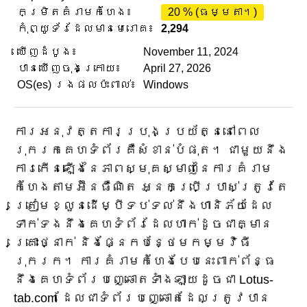
កម្រិតគំរាមកំហែង៖
20 % (ធម្មតា។)
កុំព្យូទ័រដែលមានមេរោគ៖
2,294
ឃើញដំបូង៖
November 11, 2024
បានឃើញចុងក្រោយ៖
April 27, 2026
OS(es) រងផលប៉ះពាល់៖
Windows
ការអនុវត្តការប្រុងប្រយ័ត្ននៅពេល
រុករកគេហទំព័រគឺសំខាន់បំផុត។ ជាមួយនឹង
ការកើនឡើងនៃភាពស្មុគស្មាញនៃការគំរាម
កំហែងតាមអ៊ីនធឺណិត អ្នកប្រើប្រាស់ត្រូវតែ
ត្រៀមខ្លួនដើម្បីទប់ទល់នឹងហានិភ័យដែល
ទាក់ទងនឹងគេហទំព័រដែលហាក់ដូចជាគ្មាន
គ្រោះថ្នាក់ និងផ្នែកបន្ថែមកម្មវិធី
រុករក។ ការគំរាមកំហែងបែបនេះពាក់ព័ន្ធ
នឹងគេហទំព័របញ្ឆោតទាំងឡាយដូចជា Lotus-
tab.com ដែលជាទំព័របញ្ឆោតដែលត្រូវបាន