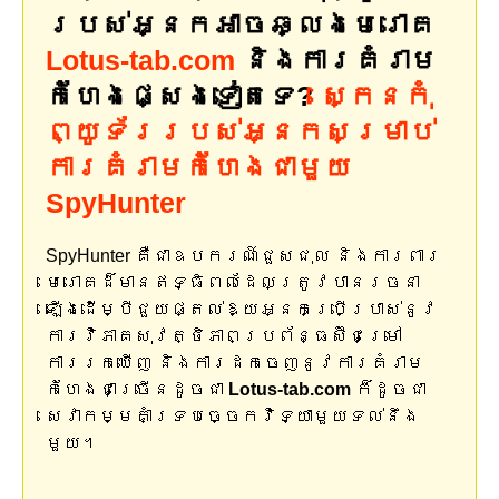
របស់អ្នកអាចឆ្លងមេរោគ
Lotus-tab.com
និងការគំរាម
កំហែងផ្សេងទៀតទេ?
ស្កេនកុំ
ព្យូទ័ររបស់អ្នកសម្រាប់
ការគំរាមកំហែងជាមួយ
SpyHunter
SpyHunter គឺជាឧបករណ៍ជួសជុល និងការពារ
មេរោគដ៏មានឥទ្ធិពលដែលត្រូវបានរចនា
ឡើងដើម្បីជួយផ្តល់ឱ្យអ្នកប្រើប្រាស់នូវ
ការវិភាគសុវត្ថិភាពប្រព័ន្ធស៊ីជម្រៅ
ការរកឃើញ និងការដកចេញនូវការគំរាម
កំហែងជាច្រើនដូចជា
Lotus-tab.com
ក៏ដូចជា
សេវាកម្មគាំទ្របច្ចេកវិទ្យាមួយទល់នឹង
មួយ។