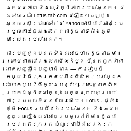
ឯកជនភាព និងសុវត្ថិភាពរបស់អ្នក។ ជា
ឧទាហរណ៍ Lotus-tab.com ជារឿយៗបញ្ជូន
អ្នកប្រើប្រាស់ទៅកាន់ Yahoo ទោះបីជាវាអាចប្រែ
ប្រួលដោយផ្អែកលើកត្តាដូចជាទីតាំងភូមិ
សាស្រ្តរបស់អ្នក។
ការបញ្ជូនបន្តទាំងនេះអាចហាក់ដូចជាគ្មាន
គ្រោះថ្នាក់នៅក្រលេកមើលដំបូង ប៉ុន្តែពួកវាជា
រោគសញ្ញានៃបញ្ហាធំជាង — ការរៀបចំ
កម្មវិធីរុករកតាមអ៊ីនធឺណិតរបស់អ្នក
ដោយកម្មវិធីក្លែងបន្លំ។ គ្រោះថ្នាក់ពិត
ប្រាកដស្ថិតនៅក្នុងសក្តានុពលសម្រាប់
ការប្រមូលទិន្នន័យរសើប។ Lotus - ផ្ទាំង
ថ្មី Focus ប្រចាំថ្ងៃរបស់អ្នក និងអ្នក
លួចស្រដៀងគ្នាអាចប្រមូលព័ត៌មានដូចជា
ប្រវត្តិរុករក សំណួរម៉ាស៊ីនស្វែងរក