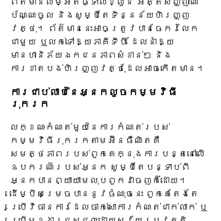
ព័ត៌មានលម្អិតផ្ទាល់ខ្លួន អត្តសញ្ញាណ
ប័ណ្ណចូល និងសូម្បីតែទិន្នន័យហិរញ្ញ
វត្ថុ។ ព័ត៌មាននេះអាចត្រូវបានចែករំលែក
ជាមួយ ឬលក់ទៅឱ្យភាគីទីបី ដែលនាំឱ្យ
មានហានិភ័យឯកជនភាពសំខាន់ៗ និង
ការខាតបង់ហិរញ្ញវត្ថុដែលអាចកើតមាន។
ការជាប់លាប់នៃអ្នកលួចកម្មវិធី
រុករក
លក្ខណៈកំណត់មួយនៃការកំណត់របស់
កម្មវិធីរុករកតាមអ៊ីនធឺណិតគឺ
សមត្ថភាពរបស់ពួកគេក្នុងការបន្តនៅលើ
ឧបករណ៍របស់អ្នក សូម្បីតែបន្ទាប់ពី
អ្នកបានព្យាយាមលុបពួកវាចេញក៏ដោយ។
ដើម្បីសម្រេចបាននូវចំណុចនេះ ពួកគេតែងតែ
ប្រើវិធានការដែលចាក់សោការកំណត់ជាក់លាក់ ឬ
ប្រើមុខងារជួសជុលដោយស្វ័យប្រវត្តិ