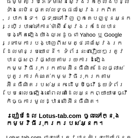
ធម្មតា ប្រភេទម៉ាស៊ីនស្វែងរកក្លែងបន្លំ
ទាំងនេះមិនផ្តល់លទ្ធផលស្វែងរកពិត
ប្រាកដទេ។ ផ្ទុយទៅវិញ ពួកគេបញ្ជូនអ្នក
ប្រើប្រាស់ទៅកាន់ម៉ាស៊ីនស្វែងរកដែលបាន
បង្កើតឡើងយ៉ាងល្អដូចជា Yahoo ឬ Google
ក្រោមការបង្ហាញពីសមត្ថភាពស្វែងរក
ដែលមានប្រយោជន៍។ ទំព័រនេះជារឿយៗត្រូវ
បានផ្សព្វផ្សាយតាមរយៈការដំឡើង
កម្មវិធីរុករកតាមអ៊ីនធឺណិត ដែលផ្លាស់
ប្តូរការកំណត់កម្មវិធីរុករកតាម
អ៊ីនធឺណិតរបស់អ្នក ដើម្បីធ្វើឱ្យទំព័រ
បែបនេះលេចឡើងនៅពេលណាដែលអ្នកព្យាយាមធ្វើ
កិច្ចការមូលដ្ឋានលើអ៊ីនធឺណិត។
របៀបដែល Lotus-tab.com ចូលទៅក្នុង
កម្មវិធីរុករករបស់អ្នក។
Lotus-tab.com ជាទូទៅត្រូវបានគាំទ្រដោយផ្នែក