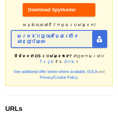
Download SpyHunter
សន្សំលុយអាជីវកម្មរបស់អ្នក!
សម្រង់បញ្ចុះតម្លៃច្រើន
អាជ្ញាប័ណ្ណ
មិនមែនជា OS របស់អ្នកទេ?
ទាញយកសម្រាប់
វីនដូ®
និង
ម៉ាក់®
។
See additional offer below where available.
EULA
and
Privacy/Cookie Policy
.
URLs