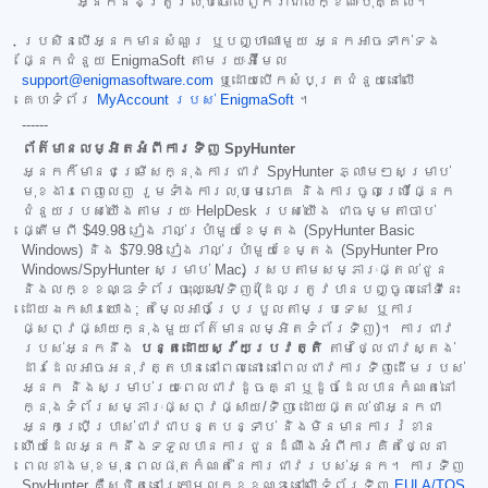
អ្នកនឹងត្រូវលុបចោលពួកវាជាលក្ខណៈបុគ្គល។
ប្រសិនបើអ្នកមានសំណួរ ឬបញ្ហាណាមួយ អ្នកអាចទាក់ទង
ផ្នែកជំនួយ EnigmaSoft តាមរយៈអ៊ីមែល
support@enigmasoftware.com
ឬដោយបើកសំបុត្រជំនួយនៅលើ
គេហទំព័រ
MyAccount របស់ EnigmaSoft
។
------
ព័ត៌មានលម្អិតអំពីការទិញ SpyHunter
អ្នកក៏មានជម្រើសក្នុងការជាវ SpyHunter ភ្លាមៗសម្រាប់
មុខងារពេញលេញ រួមទាំងការលុបមេរោគ និងការចូលប្រើផ្នែក
ជំនួយរបស់យើងតាមរយៈ HelpDesk របស់យើង ជាធម្មតាចាប់
ផ្តើមពី
$49.98
រៀងរាល់ប្រាំមួយខែម្តង (SpyHunter Basic
Windows) និង
$79.98
រៀងរាល់ប្រាំមួយខែម្តង (SpyHunter Pro
Windows/SpyHunter សម្រាប់ Mac) ស្របតាមសម្ភារៈផ្តល់ជូន
និងលក្ខខណ្ឌទំព័រចុះឈ្មោះ/ទិញ (ដែលត្រូវបានបញ្ចូលនៅទីនេះ
ដោយឯកសារយោង; តម្លៃអាចប្រែប្រួលតាមប្រទេស ឬការ
ផ្សព្វផ្សាយក្នុងមួយព័ត៌មានលម្អិតទំព័រទិញ)។ ការជាវ
របស់អ្នកនឹង
បន្តដោយស្វ័យប្រវត្តិ
តាមថ្លៃជាវស្តង់
ដារដែលអាចអនុវត្តបាននៅពេលនោះ នៅពេលជាវការទិញដើមរបស់
អ្នក និងសម្រាប់រយៈពេលជាវដូចគ្នា ឬដូចដែលបានកំណត់នៅ
ក្នុងទំព័រសម្ភារៈផ្សព្វផ្សាយ/ទិញ ដោយផ្តល់ថាអ្នកជា
អ្នកប្រើប្រាស់ជាវជាបន្តបន្ទាប់ និងមិនមានការរំខាន
ហើយដែលអ្នកនឹងទទួលបានការជូនដំណឹងអំពីការគិតថ្លៃនា
ពេលខាងមុខមុនពេលផុតកំណត់នៃការជាវរបស់អ្នក។ ការទិញ
SpyHunter គឺស្ថិតនៅក្រោមលក្ខខណ្ឌនៅលើទំព័រទិញ
EULA/TOS