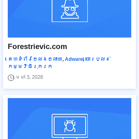
Forestrievic.com
គេហទំព័រក្លែងក្លាយ
,
Adware
,
ចោរប្លន់
កម្មវិធីរុករក
មេសា 3, 2026