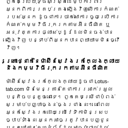
ពួកគេប្រើយុទ្ធសាស្ត្រដើម្បីការពារ
អ្នកពីការគ្រប់គ្រងឡើងវិញលើការកំណត់
របស់អ្នក ដូចជាការចាក់សោការចូលប្រើការ
កំណត់កម្មវិធីរុករកតាមអ៊ីនធឺណិត ឬ
អនុវត្តការផ្លាស់ប្ដូរដែលមិនចង់បាន
ឡើងវិញ បន្ទាប់ពីអ្នកបានព្យាយាមមិនធ្វើ
វិញ។
គ្រោះថ្នាក់នៃម៉ាស៊ីនស្វែងរកក្លែងក្លាយ
និងកម្មវិធីរុករកតាមអ៊ីនធឺណិត
ម៉ាស៊ីនស្វែងរកក្លែងក្លាយដូចជា Lotus-
tab.com មិនមែនគ្រាន់តែជាការរអាក់រអួល
បន្តិចបន្តួចនោះទេ។ ពួកគេបម្រើជាបំពង់
សម្រាប់បញ្ហាធ្ងន់ធ្ងរជាងនេះ។ នៅពេល
អ្នកស្វែងរកដោយប្រើវេទិកាមិនស្រប
ច្បាប់ទាំងនេះ អ្នកអាចត្រូវបានបញ្ជូន
បន្តទៅកាន់គេហទំព័រដែលអាចប៉ះពាល់ដល់