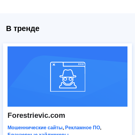
В тренде
Forestrievic.com
Мошеннические сайты
,
Рекламное ПО
,
Браузерные хайджекеры