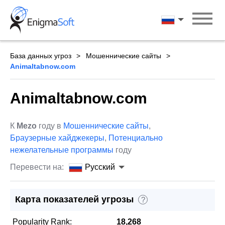
Skip
to
Русский
content
База данных угроз
Мошеннические сайты
Animaltabnow.com
Animaltabnow.com
К
Mezo
году в
Мошеннические сайты
,
Браузерные хайджекеры
,
Потенциально
нежелательные программы
году
Перевести на:
Русский
Карта показателей угрозы
?
Popularity Rank:
18,268