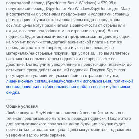
полугодовой период (SpyHunter Basic Windows) и
$79.98
в
полугодовой период (SpyHunter Pro Windows/SpyHunter для Mac)
в соответствии с условиями предложения и условиями страницы
регистрации/покупки (которые включены сюда посредством
ссылки; цены могут различаться в зависимости от страны или
акции, согласно подробностям на странице покупки). Ваша
подписка будет
автоматически продлеваться
по действующей
на момент покупки стандартной абонентской плате на тот же
период или на тот же период, что и указано в рекламных
материалах/на странице покупки, при условии, что вы являетесь
постоянным пользователем подписки и не прерываете ее
действие. Вы получите уведомление о предстоящих платежах до
истечения срока действия вашей подписки. Покупка SpyHunter
регулируется условиями, указанными на странице покупки,
лицензионным соглашением/условиями использования
,
политикой
конфиденциальности/использования файлов cookie
и
условиями
скидки
.
------
Общие условия
Любая покупка SpyHunter по сниженной цене действительна в
течение предлагаемого льготного периода подписки. После этого
для автоматического продления и/или будущих покупок будет
применяться стандартная цена. Цены могут меняться, однако мы
уведомим вас об этом заранее.