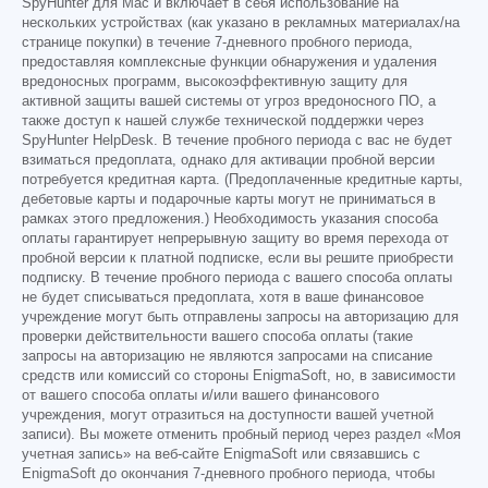
SpyHunter для Mac и включает в себя использование на
нескольких устройствах (как указано в рекламных материалах/на
странице покупки) в течение 7-дневного пробного периода,
предоставляя комплексные функции обнаружения и удаления
вредоносных программ, высокоэффективную защиту для
активной защиты вашей системы от угроз вредоносного ПО, а
также доступ к нашей службе технической поддержки через
SpyHunter HelpDesk. В течение пробного периода с вас не будет
взиматься предоплата, однако для активации пробной версии
потребуется кредитная карта. (Предоплаченные кредитные карты,
дебетовые карты и подарочные карты могут не приниматься в
рамках этого предложения.) Необходимость указания способа
оплаты гарантирует непрерывную защиту во время перехода от
пробной версии к платной подписке, если вы решите приобрести
подписку. В течение пробного периода с вашего способа оплаты
не будет списываться предоплата, хотя в ваше финансовое
учреждение могут быть отправлены запросы на авторизацию для
проверки действительности вашего способа оплаты (такие
запросы на авторизацию не являются запросами на списание
средств или комиссий со стороны EnigmaSoft, но, в зависимости
от вашего способа оплаты и/или вашего финансового
учреждения, могут отразиться на доступности вашей учетной
записи). Вы можете отменить пробный период через раздел «Моя
учетная запись» на веб-сайте EnigmaSoft или связавшись с
EnigmaSoft до окончания 7-дневного пробного периода, чтобы