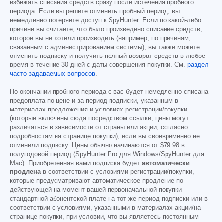
избежать списания средств сразу после истечения пробного
периода. Если вы решите отменить пробный период, вы
немедленно потеряете доступ к SpyHunter. Если по какой-либо
причине вы считаете, что было произведено списание средств,
которое вы не хотели производить (например, по причинам,
связанным с администрированием системы), вы также можете
отменить подписку и получить полный возврат средств в любое
время в течение 30 дней с даты совершения покупки. См.
раздел
часто задаваемых вопросов
.
По окончании пробного периода с вас будет немедленно списана
предоплата по цене и за период подписки, указанным в
материалах предложения и условиях регистрации/покупки
(которые включены сюда посредством ссылки; цены могут
различаться в зависимости от страны или акции, согласно
подробностям на странице покупки), если вы своевременно не
отменили подписку. Цены обычно начинаются от
$79.98
в
полугодовой период (SpyHunter Pro для Windows/SpyHunter для
Mac). Приобретенная вами подписка будет
автоматически
продлена
в соответствии с условиями регистрации/покупки,
которые предусматривают автоматическое продление по
действующей на момент вашей первоначальной покупки
стандартной абонентской плате на тот же период подписки или в
соответствии с условиями, указанными в материалах акции/на
странице покупки, при условии, что вы являетесь постоянным