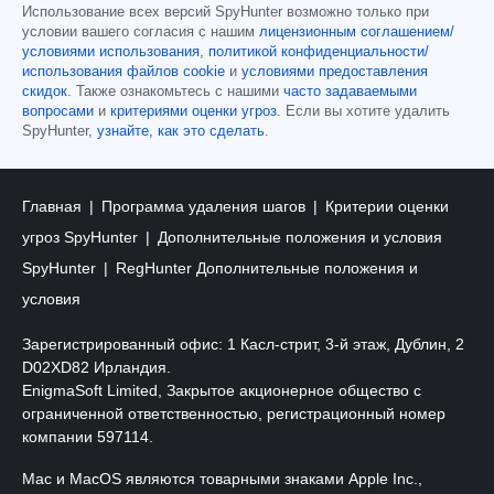
Использование всех версий SpyHunter возможно только при
условии вашего согласия с нашим
лицензионным соглашением/
условиями использования
,
политикой конфиденциальности/
использования файлов cookie
и
условиями предоставления
скидок
. Также ознакомьтесь с нашими
часто задаваемыми
вопросами
и
критериями оценки угроз
. Если вы хотите удалить
SpyHunter,
узнайте, как это сделать
.
Главная
Программа удаления шагов
Критерии оценки
угроз SpyHunter
Дополнительные положения и условия
SpyHunter
RegHunter Дополнительные положения и
условия
Зарегистрированный офис: 1 Касл-стрит, 3-й этаж, Дублин, 2
D02XD82 Ирландия.
EnigmaSoft Limited, Закрытое акционерное общество с
ограниченной ответственностью, регистрационный номер
компании 597114.
Mac и MacOS являются товарными знаками Apple Inc.,