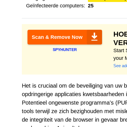
Geïnfecteerde computers:
25
HO
Scan & Remove Now
VE
SPYHUNTER
Start
your 
See add
Het is cruciaal om de beveiliging van uw 
opdringerige applicaties kwetsbaarheden 
Potentieel ongewenste programma's (PUP
tools terwijl ze zich bezighouden met misl
de integriteit van de browser in gevaar br