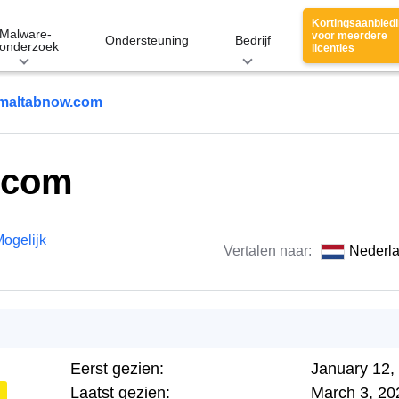
Kortingsaanbied
Malware-
voor meerdere
Ondersteuning
Bedrijf
onderzoek
licenties
maltabnow.com
.com
ogelijk
Vertalen naar:
Nederl
Eerst gezien:
January 12,
Laatst gezien:
March 3, 20