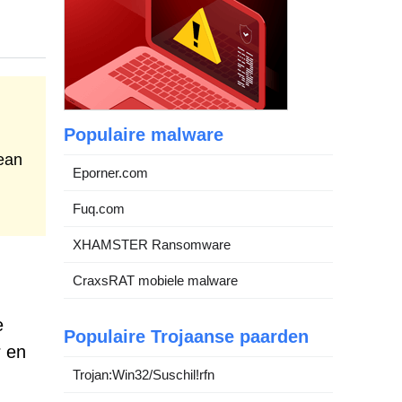
Populaire malware
ean
Eporner.com
Fuq.com
XHAMSTER Ransomware
CraxsRAT mobiele malware
e
Populaire Trojaanse paarden
r en
Trojan:Win32/Suschil!rfn