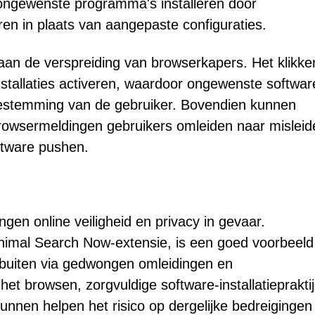
ongewenste programma's installeren door
eren in plaats van aangepaste configuraties.
 aan de verspreiding van browserkapers. Het klikke
nstallaties activeren, waardoor ongewenste softwa
estemming van de gebruiker. Bovendien kunnen
rowsermeldingen gebruikers omleiden naar mislei
ftware pushen.
n online veiligheid en privacy in gevaar.
imal Search Now-extensie, is een goed voorbeeld
itbuiten via gedwongen omleidingen en
t browsen, zorgvuldige software-installatieprakti
unnen helpen het risico op dergelijke bedreigingen