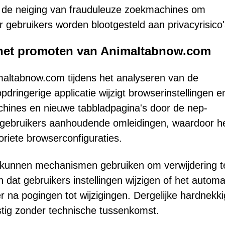
 is de neiging van frauduleuze zoekmachines om
ebruikers worden blootgesteld aan privacyrisico'
j het promoten van Animaltabnow.com
maltabnow.com tijdens het analyseren van de
ringerige applicatie wijzigt browserinstellingen e
chines en nieuwe tabbladpagina's door de nep-
 gebruikers aanhoudende omleidingen, waardoor h
oriete browserconfiguraties.
kunnen mechanismen gebruiken om verwijdering t
at gebruikers instellingen wijzigen of het automa
 na pogingen tot wijzigingen. Dergelijke hardnekk
astig zonder technische tussenkomst.