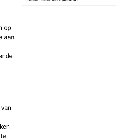
n op
re aan
dende
 van
jken
 te