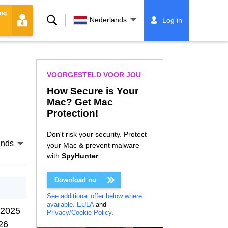
ing
Zoeken
Nederlands
Log in
VOORGESTELD VOOR JOU
How Secure is Your
Mac? Get Mac
Protection!
Don't risk your security. Protect
ands
your Mac & prevent malware
with
SpyHunter
.
Download nu
See additional offer below where
available.
EULA
and
 2025
Privacy/Cookie Policy
.
26