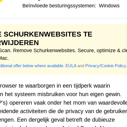
Beïnvloede besturingssystemen:
Windows
E SCHURKENWEBSITES TE
RWIJDEREN
 Scan. Remove Schurkenwebsites. Secure, optimize & cl
Mac.
itional offer below where available.
EULA
and
Privacy/Cookie Policy
.
browser te waarborgen in een tijdperk waarin
in het systeem misbruiken voor hun eigen gewin.
's) opereren vaak onder het mom van waardevoll
eidende activiteiten die de privacy van de gebruike
engen. Een dergelijk geval betreft de dubieuze