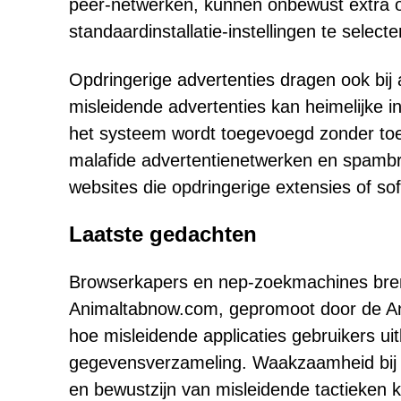
peer-netwerken, kunnen onbewust extra 
standaardinstallatie-instellingen te select
Opdringerige advertenties dragen ook bij
misleidende advertenties kan heimelijke i
het systeem wordt toegevoegd zonder to
malafide advertentienetwerken en spamb
websites die opdringerige extensies of so
Laatste gedachten
Browserkapers en nep-zoekmachines brenge
Animaltabnow.com, gepromoot door de An
hoe misleidende applicaties gebruikers u
gegevensverzameling. Waakzaamheid bij he
en bewustzijn van misleidende tactieken k