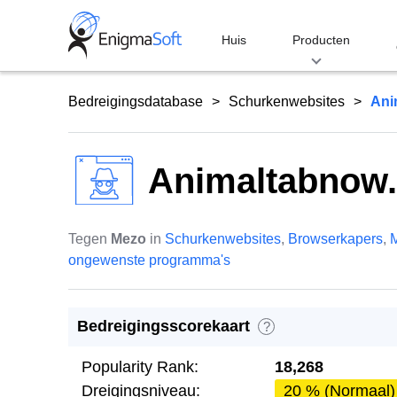
Skip
to
Huis
Producten
content
Bedreigingsdatabase
Schurkenwebsites
Ani
Animaltabnow
Tegen
Mezo
in
Schurkenwebsites
,
Browserkapers
,
M
ongewenste programma's
Bedreigingsscorekaart
?
Popularity Rank:
18,268
Dreigingsniveau:
20 % (Normaal)