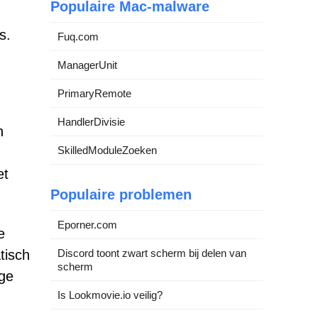
Populaire Mac-malware
s.
Fuq.com
ManagerUnit
PrimaryRemote
HandlerDivisie
n
SkilledModuleZoeken
et
Populaire problemen
Eporner.com
e
tisch
Discord toont zwart scherm bij delen van
scherm
ige
Is Lookmovie.io veilig?