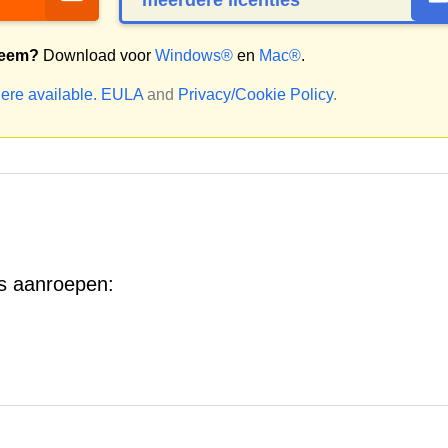
meerdere licenties
teem?
Download voor
Windows®
en
Mac®
.
ere available.
EULA
and
Privacy/Cookie Policy
.
s aanroepen: