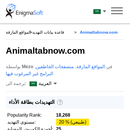
Skip
to
العربية
content
Animaltabnow.com
قاعدة بيانات التهديد
المواقع المارقة
Animaltabnow.com
في
المواقع المارقة
,
متصفحات الخاطفين
,
Mezo
بواسطة
البرامج غير المرغوب فيها
العربية
ترجمة الى:
التهديدات بطاقة الأداء
?
Popularity Rank:
18,268
20 % (طبيعي)
مستوى التهديد:
25
أجهزة الكمبيوتر المصابة: