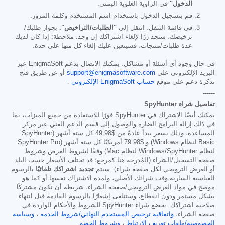
الدخول"
في الزاوية العلوية اليمنى.
قم بتسجيل الدخول باستخدام اسم المستخدم وكلمة المرور.
في قائمة التنقل، انتقل إلى
"الطلبات/التراخيص".
بجوار طلبك/
ترخيصك، ستجد زرًا لإلغاء اشتراكك إن وجد. ملاحظة: إذا كان لديك
عدة طلبات/منتجات، فسيتعين عليك إلغاء كل منها على حدة.
في حال وجود أي أسئلة أو مشاكل، يمكنك الاتصال بدعم EnigmaSoft عبر
البريد الإلكتروني على
support@enigmasoftware.com
أو عن طريق فتح
تذكرة دعم على موقع
حساب EnigmaSoft الإلكتروني
.
------
تفاصيل شراء SpyHunter
يمكنك أيضًا الاشتراك في SpyHunter فورًا للاستفادة من جميع الميزات، بما
في ذلك إزالة البرامج الضارة والوصول إلى قسم الدعم الفني عبر مركز
المساعدة، وذلك بسعر يبدأ عادةً من
$49.98
كل ستة أشهر (SpyHunter
Basic لنظام Windows) و
$79.98
أمريكيًا كل ستة أشهر (SpyHunter Pro
لنظام Windows/SpyHunter لنظام Mac) وفقًا لشروط العرض وشروط
صفحة التسجيل/الشراء (المُدرجة هنا كمرجع؛ قد تختلف الأسعار حسب البلد
أو العرض الترويجي لكل صفحة شراء). سيتم
تجديد اشتراكك تلقائيًا
بالرسوم
القياسية السارية وقت شرائك الأصلي، ولمدة الاشتراك نفسها أو كما هو
موضح في مواد العرض الترويجي/صفحة الشراء، شريطة أن تكون مشتركًا
بشكل مستمر ودون انقطاع، وستتلقى إشعارًا بالرسوم القادمة قبل انتهاء
صلاحية اشتراكك. يخضع شراء SpyHunter للشروط والأحكام الواردة في
صفحة الشراء،
واتفاقية ترخيص المستخدم النهائي/شروط الخدمة
،
وسياسة
الخصوصية/ملفات تعريف الارتباط
،
وشروط الخصم
.