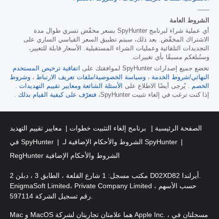
------
الشروط العامة
أي عملية شراء لبرنامج SpyHunter بسعر مخفّض تسري طوال مدة
الاشتراك المخفّض. بعد ذلك، سيتم تطبيق السعر القياسي الساري على
التجديدات التلقائية وعمليات الشراء المستقبلية. الأسعار قابلة للتغيير،
وسنُبلغكم مسبقًا بأي تغييرات.
تخضع جميع إصدارات SpyHunter لموافقتك على
اتفاقية ترخيص المستخدم
النهائي/شروط الخدمة
،
وسياسة الخصوصية/ملفات تعريف الارتباط
،
وشروط
الخصم
. يُرجى أيضًا الاطلاع على
الأسئلة الشائعة
ومعايير تقييم التهديدات
.
إذا كنت ترغب في إلغاء تثبيت SpyHunter،
فتعرّف على كيفية القيام بذلك
.
الصفحة الرئيسية
برنامج إلغاء التثبيت خطوات
معايير تقييم التهديد
الشروط والأحكام الإضافية لـ SpyHunter
في SpyHunter
RegHunter الشروط والأحكام الإضافية
مكتب مسجل: 1 شارع القلعة ، الطابق 3 ، دبلن 2 D02XD82 أيرلندا.
EnigmaSoft Limited، Private Company Limited حسب الأسهم ،
رقم تسجيل الشركة 597114.
Mac و MacOS هما علامتان تجاريتان لشركة Apple Inc. ، مسجلتان في