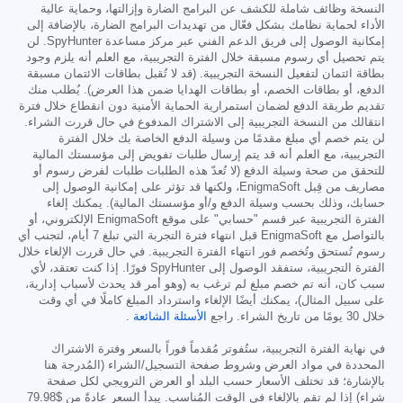
النسخة وظائف شاملة للكشف عن البرامج الضارة وإزالتها، وحماية عالية
الأداء لحماية نظامك بشكل فعّال من تهديدات البرامج الضارة، بالإضافة إلى
إمكانية الوصول إلى فريق الدعم الفني عبر مركز مساعدة SpyHunter. لن
يتم تحصيل أي رسوم مسبقة خلال الفترة التجريبية، مع العلم أنه يلزم وجود
بطاقة ائتمان لتفعيل النسخة التجريبية. (قد لا تُقبل بطاقات الائتمان مسبقة
الدفع، أو بطاقات الخصم، أو بطاقات الهدايا ضمن هذا العرض). يُطلب منك
تقديم طريقة الدفع لضمان استمرارية الحماية الأمنية دون انقطاع خلال فترة
انتقالك من النسخة التجريبية إلى الاشتراك المدفوع في حال قررت الشراء.
لن يتم خصم أي مبلغ مقدمًا من وسيلة الدفع الخاصة بك خلال الفترة
التجريبية، مع العلم أنه قد يتم إرسال طلبات تفويض إلى مؤسستك المالية
للتحقق من صحة وسيلة الدفع (لا تُعدّ هذه الطلبات طلبات لفرض رسوم أو
مصاريف من قِبل EnigmaSoft، ولكنها قد تؤثر على إمكانية الوصول إلى
حسابك، وذلك بحسب وسيلة الدفع و/أو مؤسستك المالية). يمكنك إلغاء
الفترة التجريبية عبر قسم "حسابي" على موقع EnigmaSoft الإلكتروني، أو
بالتواصل مع EnigmaSoft قبل انتهاء فترة التجربة التي تبلغ 7 أيام، لتجنب أي
رسوم تُستحق وتُخصم فور انتهاء الفترة التجريبية. في حال قررت الإلغاء خلال
الفترة التجريبية، ستفقد الوصول إلى SpyHunter فورًا. إذا كنت تعتقد، لأي
سبب كان، أنه تم خصم مبلغ لم ترغب به (وهو أمر قد يحدث لأسباب إدارية،
على سبيل المثال)، يمكنك أيضًا الإلغاء واسترداد المبلغ كاملًا في أي وقت
خلال 30 يومًا من تاريخ الشراء. راجع
الأسئلة الشائعة
.
في نهاية الفترة التجريبية، ستُفوتر مُقدماً فوراً بالسعر وفترة الاشتراك
المحددة في مواد العرض وشروط صفحة التسجيل/الشراء (المُدرجة هنا
بالإشارة؛ قد تختلف الأسعار حسب البلد أو العرض الترويجي لكل صفحة
شراء) إذا لم تقم بالإلغاء في الوقت المُناسب. يبدأ السعر عادةً من
$79.98