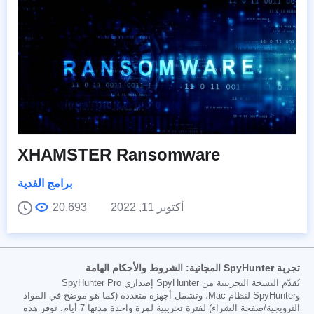
XHAMSTER Ransomware
برامج الفدية
أكتوبر 11, 2022
20,693
تجربة SpyHunter المجانية: الشروط والأحكام الهامة
تُقدّم النسخة التجريبية من SpyHunter إصداري SpyHunter Pro
وSpyHunter لنظام Mac، وتشمل أجهزة متعددة (كما هو موضح في المواد
الترويجية/صفحة الشراء) لفترة تجريبية لمرة واحدة مدتها 7 أيام. توفر هذه