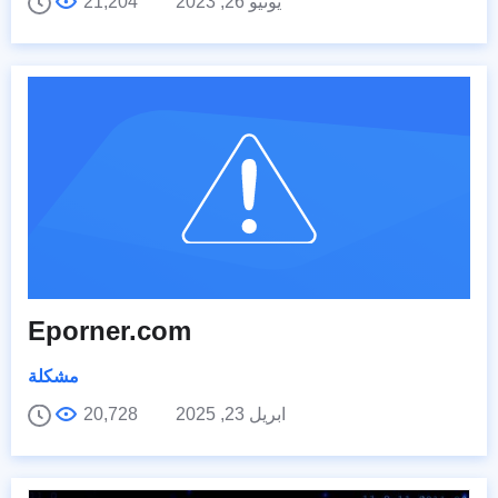
يونيو 26, 2023
21,204
Eporner.com
مشكلة
ابريل 23, 2025
20,728