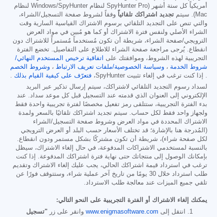
أمريكياً كل ستة أشهر (SpyHunter Pro لنظام Windows/SpyHunter لنظام
Mac). سيتم
تجديد اشتراكك تلقائياً
وفقاً لشروط صفحة التسجيل/الشراء،
والتي تنص على التجديد التلقائي برسوم الاشتراك القياسية السارية وقت
الشراء الأصلي ولنفس فترة الاشتراك أو كما هو مُبين في مواد العرض
الترويجي/صفحة الشراء، شريطة أن تكون مُستخدماً مُستمراً للاشتراك دون
انقطاع. يُرجى مراجعة صفحة الشراء للاطلاع على التفاصيل. تخضع الفترة
التجريبية لهذه الشروط، وموافقتك على
اتفاقية ترخيص المستخدم النهائي/
شروط الخدمة
،
وسياسة الخصوصية/ملفات تعريف الارتباط
،
وشروط الخصم
. إذا كنت ترغب في إلغاء تثبيت SpyHunter،
فتعرّف على كيفية القيام بذلك
.
لسداد رسوم التجديد التلقائي لاشتراكك، سيتم إرسال تذكير عبر البريد
الإلكتروني إلى العنوان الذي قدمته عند التسجيل قبل كل موعد سداد. عند
بدء الفترة التجريبية، ستتلقى رمز تفعيل مخصصًا لفترة تجريبية واحدة فقط
ولجهاز واحد فقط لكل حساب. سيتم تجديد اشتراكك تلقائيًا بالسعر ولمدة
الاشتراك المحددة في مواد العرض وشروط صفحة التسجيل/الشراء
(المُدرجة هنا بالإشارة؛ قد تختلف الأسعار حسب البلد أو العرض الترويجي
لكل صفحة شراء)، شريطة أن تكون مشتركًا بشكل مستمر ودون انقطاع.
بالنسبة لمستخدمي الاشتراكات المدفوعة، في حال إلغاء الاشتراك، سيظل
بإمكانك الوصول إلى منتجاتك حتى نهاية فترة اشتراكك المدفوعة. إذا كنت
ترغب في استرداد قيمة اشتراكك الحالي، يجب عليك إلغاء الاشتراك وتقديم
طلب استرداد خلال 30 يومًا من تاريخ آخر عملية شراء، وستتوقف فورًا عن
تلقي جميع الميزات عند معالجة طلب الاسترداد.
يمكنك إلغاء الاشتراك أو الفترة التجريبية على النحو التالي:
انتقل إلى
www.enigmasoftware.com
وانقر على زر
"تسجيل