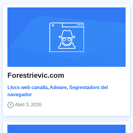
Forestrievic.com
Llocs web canalla
,
Adware
,
Segrestadors del
navegador
Abril 3, 2026