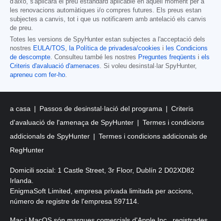
d'això, s'aplicarà el preu estàndard aplicable en aquell moment per a
les renovacions automàtiques i/o compres futures. Els preus estan
subjectes a canvis, tot i que us notificarem amb antelació els canvis
de preu.
Totes les versions de SpyHunter estan subjectes a l'acceptació dels
nostres
EULA/TOS
,
la Política de privadesa/cookies
i
les Condicions
de descompte
. Consulteu també les nostres
Preguntes freqüents
i
els
Criteris d'avaluació d'amenaces
. Si voleu desinstal·lar SpyHunter,
apreneu com fer-ho
.
a casa
Passos de desinstal·lació del programa
Criteris
d'avaluació de l'amenaça de SpyHunter
Termes i condicions
addicionals de SpyHunter
Termes i condicions addicionals de
RegHunter
Domicili social: 1 Castle Street, 3r Floor, Dublín 2 D02XD82
Irlanda.
EnigmaSoft Limited, empresa privada limitada per accions,
número de registre de l'empresa 597114.
Mac i MacOS són marques comercials d'Apple Inc., registrades