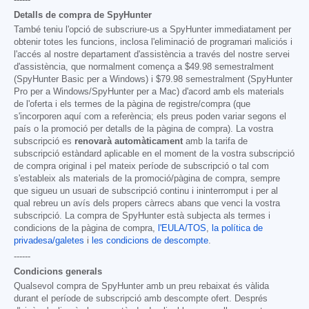
------
Detalls de compra de SpyHunter
També teniu l'opció de subscriure-us a SpyHunter immediatament per
obtenir totes les funcions, inclosa l'eliminació de programari maliciós i
l'accés al nostre departament d'assistència a través del nostre servei
d'assistència, que normalment comença a
$49.98
semestralment
(SpyHunter Basic per a Windows) i
$79.98
semestralment (SpyHunter
Pro per a Windows/SpyHunter per a Mac) d'acord amb els materials
de l'oferta i els termes de la pàgina de registre/compra (que
s'incorporen aquí com a referència; els preus poden variar segons el
país o la promoció per detalls de la pàgina de compra). La vostra
subscripció es
renovarà automàticament
amb la tarifa de
subscripció estàndard aplicable en el moment de la vostra subscripció
de compra original i pel mateix període de subscripció o tal com
s'estableix als materials de la promoció/pàgina de compra, sempre
que sigueu un usuari de subscripció continu i ininterromput i per al
qual rebreu un avís dels propers càrrecs abans que venci la vostra
subscripció. La compra de SpyHunter està subjecta als termes i
condicions de la pàgina de compra,
l'EULA/TOS
,
la política de
privadesa/galetes
i
les condicions de descompte
.
------
Condicions generals
Qualsevol compra de SpyHunter amb un preu rebaixat és vàlida
durant el període de subscripció amb descompte ofert. Després