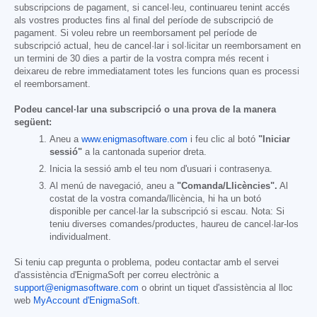
subscripcions de pagament, si cancel·leu, continuareu tenint accés
als vostres productes fins al final del període de subscripció de
pagament. Si voleu rebre un reemborsament pel període de
subscripció actual, heu de cancel·lar i sol·licitar un reemborsament en
un termini de 30 dies a partir de la vostra compra més recent i
deixareu de rebre immediatament totes les funcions quan es processi
el reemborsament.
Podeu cancel·lar una subscripció o una prova de la manera
següent:
Aneu a
www.enigmasoftware.com
i feu clic al botó
"Iniciar
sessió"
a la cantonada superior dreta.
Inicia la sessió amb el teu nom d'usuari i contrasenya.
Al menú de navegació, aneu a
"Comanda/Llicències".
Al
costat de la vostra comanda/llicència, hi ha un botó
disponible per cancel·lar la subscripció si escau. Nota: Si
teniu diverses comandes/productes, haureu de cancel·lar-los
individualment.
Si teniu cap pregunta o problema, podeu contactar amb el servei
d'assistència d'EnigmaSoft per correu electrònic a
support@enigmasoftware.com
o obrint un tiquet d'assistència al lloc
web
MyAccount d'EnigmaSoft
.