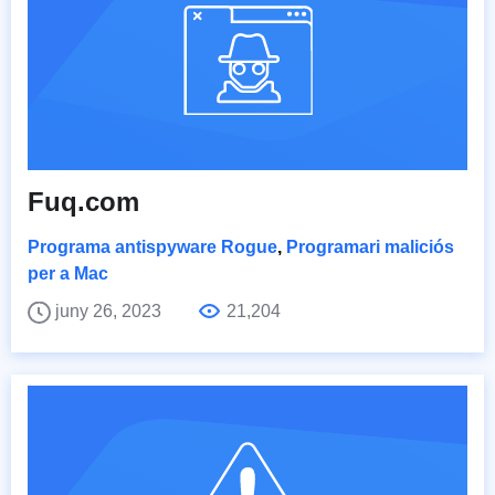
Fuq.com
Programa antispyware Rogue
,
Programari maliciós
per a Mac
juny 26, 2023
21,204