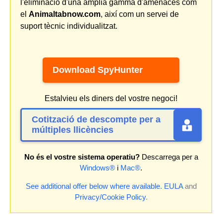
l'eliminació d'una àmplia gamma d'amenaces com
el
Animaltabnow.com
, així com un servei de
suport tècnic individualitzat.
Download SpyHunter
Estalvieu els diners del vostre negoci!
Cotització de descompte per a
múltiples llicències
No és el vostre sistema operatiu?
Descarrega per a
Windows®
i
Mac®
.
See additional offer below where available.
EULA
and
Privacy/Cookie Policy
.