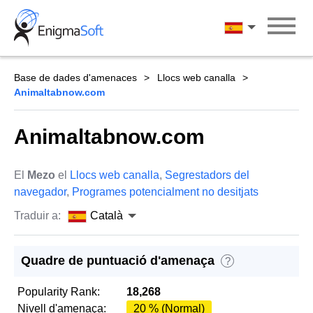
Skip
to
Català
content
Base de dades d'amenaces
Llocs web canalla
Animaltabnow.com
Animaltabnow.com
El
Mezo
el
Llocs web canalla
,
Segrestadors del
navegador
,
Programes potencialment no desitjats
Traduir a:
Català
Quadre de puntuació d'amenaça
?
Popularity Rank:
18,268
Nivell d'amenaça:
20 % (Normal)