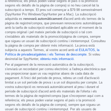
a referència; els preus poden variar segons el país o la promoció
segons els detalls de la pàgina de compra) si no heu cancel·lat la
subscripció a temps. El preu sol començar a
$79.98
semestralment
(SpyHunter Pro Windows/SpyHunter per a Mac). La subscripció
adquirida es
renovarà automàticament
d'acord amb els termes de la
pàgina de registre/compra, que preveuen renovacions automàtiques
amb la tarifa de subscripció estàndard aplicable en el moment de la
compra original i pel mateix període de subscripció o tal com
s'estableix als materials de la promoció/pàgina de compra, sempre
que sigueu un usuari de subscripció continu i ininterromput. Consulteu
la pàgina de compra per obtenir més informació. La prova està
subjecta a aquests Termes, al vostre acord amb
el EULA/TOS
,
la
Política de privadesa/galetes
i
els Termes de descompte
. Si voleu
desinstal·lar SpyHunter,
obteniu més informació
.
Per al pagament de la renovació automàtica de la subscripció,
s'enviarà un recordatori per correu electrònic a l'adreça electrònica que
vau proporcionar quan us vau registrar abans de cada data de
pagament. A l'inici del període de prova, rebreu un codi d'activació
limitat a un sol període de prova i a un sol dispositiu per compte. La
vostra subscripció es renovarà automàticament al preu i durant el
període de subscripció d'acord amb els materials de l'oferta i els
termes de la pàgina de registre/compra (que s'incorporen aquí com a
referència; els preus poden variar segons el país o la promoció
segons els detalls de la pàgina de compra), sempre que sigueu un
usuari de subscripció continu i ininterromput. Per als usuaris de