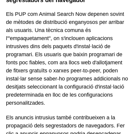
segrestadors del navegador
Els PUP com Animal Search Now depenen sovint
de mètodes de distribució enganyosos per arribar
als usuaris. Una tècnica comuna és
l'"empaquetament", on s'inclouen aplicacions
intrusives dins dels paquets d'instal·lació de
programari. Els usuaris que baixin programari de
fonts poc fiables, com ara llocs web d'allotjament
de fitxers gratuïts o xarxes peer-to-peer, poden
instal·lar sense saber-ho programes addicionals no
desitjats seleccionant la configuració d'instal·lació
predeterminada en lloc de les configuracions
personalitzades.
Els anuncis intrusius també contribueixen a la
propagació dels segrestadors de navegadors. Fer
clic a anuncis enganyosos podria desencadenar