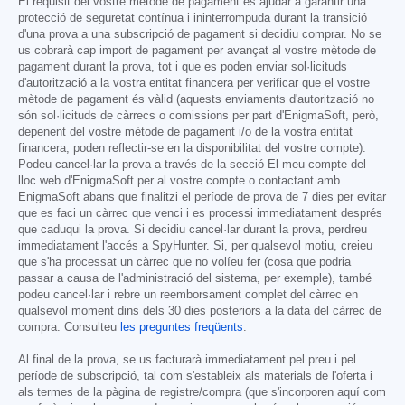
El requisit del vostre mètode de pagament és ajudar a garantir una
protecció de seguretat contínua i ininterrompuda durant la transició
d'una prova a una subscripció de pagament si decidiu comprar. No se
us cobrarà cap import de pagament per avançat al vostre mètode de
pagament durant la prova, tot i que es poden enviar sol·licituds
d'autorització a la vostra entitat financera per verificar que el vostre
mètode de pagament és vàlid (aquests enviaments d'autorització no
són sol·licituds de càrrecs o comissions per part d'EnigmaSoft, però,
depenent del vostre mètode de pagament i/o de la vostra entitat
financera, poden reflectir-se en la disponibilitat del vostre compte).
Podeu cancel·lar la prova a través de la secció El meu compte del
lloc web d'EnigmaSoft per al vostre compte o contactant amb
EnigmaSoft abans que finalitzi el període de prova de 7 dies per evitar
que es faci un càrrec que venci i es processi immediatament després
que caduqui la prova. Si decidiu cancel·lar durant la prova, perdreu
immediatament l'accés a SpyHunter. Si, per qualsevol motiu, creieu
que s'ha processat un càrrec que no volíeu fer (cosa que podria
passar a causa de l'administració del sistema, per exemple), també
podeu cancel·lar i rebre un reemborsament complet del càrrec en
qualsevol moment dins dels 30 dies posteriors a la data del càrrec de
compra. Consulteu
les preguntes freqüents
.
Al final de la prova, se us facturarà immediatament pel preu i pel
període de subscripció, tal com s'estableix als materials de l'oferta i
als termes de la pàgina de registre/compra (que s'incorporen aquí com