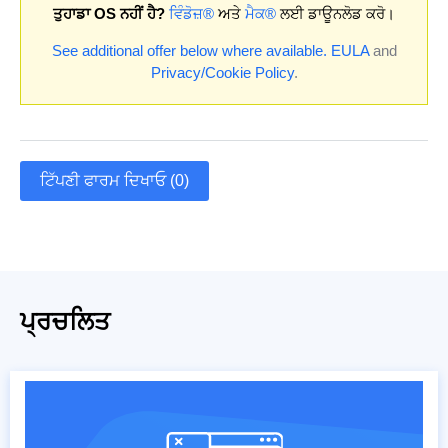
ਤੁਹਾਡਾ OS ਨਹੀਂ ਹੈ?
ਵਿੰਡੋਜ਼®
ਅਤੇ
ਮੈਕ®
ਲਈ ਡਾਊਨਲੋਡ ਕਰੋ।
See additional offer below where available.
EULA
and
Privacy/Cookie Policy
.
ਟਿੱਪਣੀ ਫਾਰਮ ਦਿਖਾਓ (0)
ਪ੍ਰਚਲਿਤ