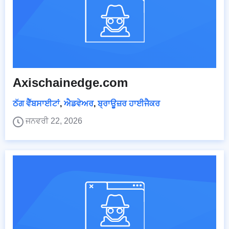
Axischainedge.com
ਠੱਗ ਵੈੱਬਸਾਈਟਾਂ
,
ਐਡਵੇਅਰ
,
ਬ੍ਰਾਊਜ਼ਰ ਹਾਈਜੈਕਰ
ਜਨਵਰੀ 22, 2026