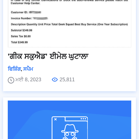
'ਗੀਕ ਸਕੁਐਡ' ਈਮੇਲ ਘੁਟਾਲਾ
ਫਿਸ਼ਿੰਗ
,
ਸਪੈਮ
ਮਈ 8, 2023
25,811