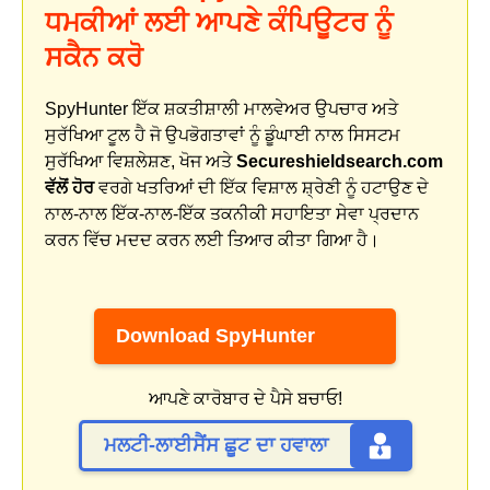
ਧਮਕੀਆਂ ਲਈ ਆਪਣੇ ਕੰਪਿਊਟਰ ਨੂੰ
ਸਕੈਨ ਕਰੋ
SpyHunter ਇੱਕ ਸ਼ਕਤੀਸ਼ਾਲੀ ਮਾਲਵੇਅਰ ਉਪਚਾਰ ਅਤੇ
ਸੁਰੱਖਿਆ ਟੂਲ ਹੈ ਜੋ ਉਪਭੋਗਤਾਵਾਂ ਨੂੰ ਡੂੰਘਾਈ ਨਾਲ ਸਿਸਟਮ
ਸੁਰੱਖਿਆ ਵਿਸ਼ਲੇਸ਼ਣ, ਖੋਜ ਅਤੇ
Secureshieldsearch.com
ਵੱਲੋਂ ਹੋਰ
ਵਰਗੇ ਖਤਰਿਆਂ ਦੀ ਇੱਕ ਵਿਸ਼ਾਲ ਸ਼੍ਰੇਣੀ ਨੂੰ ਹਟਾਉਣ ਦੇ
ਨਾਲ-ਨਾਲ ਇੱਕ-ਨਾਲ-ਇੱਕ ਤਕਨੀਕੀ ਸਹਾਇਤਾ ਸੇਵਾ ਪ੍ਰਦਾਨ
ਕਰਨ ਵਿੱਚ ਮਦਦ ਕਰਨ ਲਈ ਤਿਆਰ ਕੀਤਾ ਗਿਆ ਹੈ।
Download SpyHunter
ਆਪਣੇ ਕਾਰੋਬਾਰ ਦੇ ਪੈਸੇ ਬਚਾਓ!
ਮਲਟੀ-ਲਾਈਸੈਂਸ ਛੂਟ ਦਾ ਹਵਾਲਾ