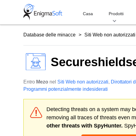
Skip
to
Casa
Prodotti
content
Database delle minacce
Siti Web non autorizzati
Secureshields
Entro
Mezo
nel
Siti Web non autorizzati
,
Dirottatori 
Programmi potenzialmente indesiderati
Detecting threats on a system may be
removing all traces of threats even 
other threats with SpyHunter.
SpyHu