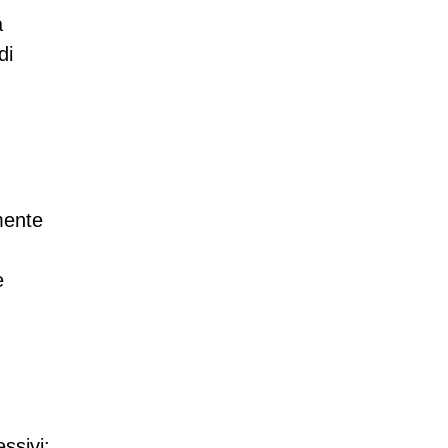
a
di
mente
e
ssivi: