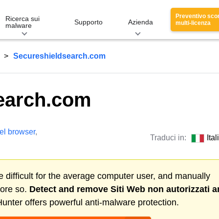
Preventivo sco
Ricerca sui
Supporto
Azienda
multi-licenza
malware
Secureshieldsearch.com
earch.com
del browser
,
Traduci in:
Ita
 difficult for the average computer user, and manually
more so.
Detect and remove
Siti Web non autorizzati
a
nter offers powerful anti-malware protection.