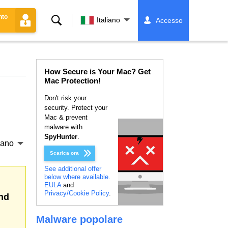
nto
Ricerca
Italiano
Accesso
How Secure is Your Mac? Get
Mac Protection!
Don't risk your
security. Protect your
Mac & prevent
malware with
SpyHunter
.
liano
Scarica ora
See additional offer
below where available.
EULA
and
Privacy/Cookie Policy
.
nd
Malware popolare