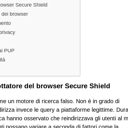
browser Secure Shield
o dei browser
mento
privacy
dai PUP
ità
ottatore del browser Secure Shield
e un motore di ricerca falso. Non è in grado di
indirizza invece le query a piattaforme legittime. Dur
atica hanno osservato che reindirizzava gli utenti al 
ti possano variare a seconda di fattori come la