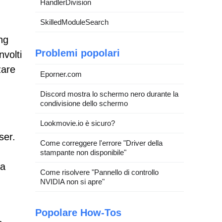
HandlerDivision
SkilledModuleSearch
ng
Problemi popolari
nvolti
zare
Eporner.com
Discord mostra lo schermo nero durante la
condivisione dello schermo
Lookmovie.io è sicuro?
ser.
Come correggere l'errore "Driver della
stampante non disponibile"
va
Come risolvere "Pannello di controllo
NVIDIA non si apre"
Popolare How-Tos