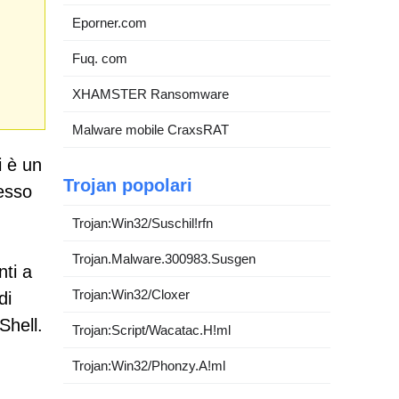
Eporner.com
Fuq. com
XHAMSTER Ransomware
Malware mobile CraxsRAT
i è un
Trojan popolari
esso
Trojan:Win32/Suschil!rfn
Trojan.Malware.300983.Susgen
nti a
Trojan:Win32/Cloxer
di
Shell.
Trojan:Script/Wacatac.H!ml
Trojan:Win32/Phonzy.A!ml