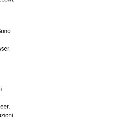
 Sono
wser,
i
peer.
zioni