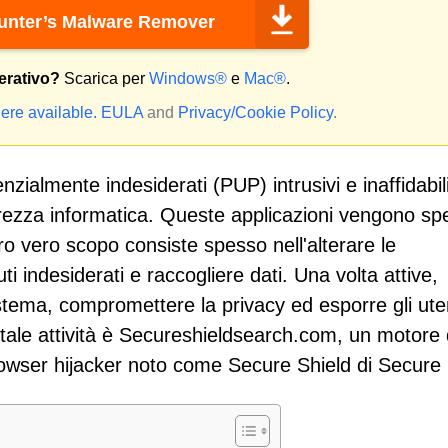
nter’s Malware Remover
erativo?
Scarica per
Windows®
e
Mac®
.
ere available.
EULA
and
Privacy/Cookie Policy
.
zialmente indesiderati (PUP) intrusivi e inaffidabil
rezza informatica. Queste applicazioni vengono sp
oro vero scopo consiste spesso nell'alterare le
i indesiderati e raccogliere dati. Una volta attive,
stema, compromettere la privacy ed esporre gli ute
 tale attività è Secureshieldsearch.com, un motore 
rowser hijacker noto come Secure Shield di Secure 