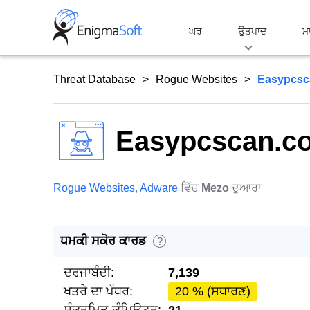
Skip
to
ਘਰ
ਉਤਪਾਦ
ਮ
content
Threat Database
Rogue Websites
Easypcsc
Easypcscan.c
Rogue Websites
,
Adware
ਵਿੱਚ
Mezo
ਦੁਆਰਾ
ਧਮਕੀ ਸਕੋਰ ਕਾਰਡ
?
ਦਰਜਾਬੰਦੀ:
7,139
ਖਤਰੇ ਦਾ ਪੱਧਰ:
20 % (ਸਧਾਰਣ)