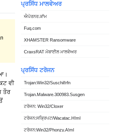
ਪ੍ਰਸਿੱਧ ਮਾਲਵੇਅਰ
ਐਪੋਰਨਰ.ਕਾੱਮ
Fuq.com
an
XHAMSTER Ransomware
CraxsRAT ਮੋਬਾਈਲ ਮਾਲਵੇਅਰ
ਪ੍ਰਸਿੱਧ ਟਰੋਜਨ
ਇਆ।
ੈਕਟ ਵੀ
Trojan:Win32/Suschil!rfn
ਮ ਤੌਰ
Trojan.Malware.300983.Susgen
ੋਂ
ਟਰੋਜਨ: Win32/Cloxer
ਟਰੋਜਨ:ਸਕ੍ਰਿਪਟ/Wacatac.H!ml
ਟਰੋਜਨ:Win32/Phonzy.A!ml