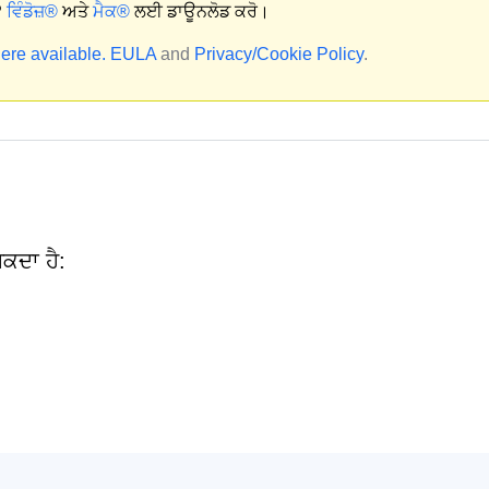
?
ਵਿੰਡੋਜ਼®
ਅਤੇ
ਮੈਕ®
ਲਈ ਡਾਊਨਲੋਡ ਕਰੋ।
ere available.
EULA
and
Privacy/Cookie Policy
.
ਕਦਾ ਹੈ: