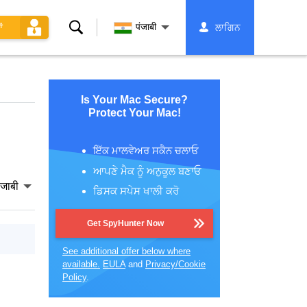
ਖੋਜ
पंजाबी
ਲਾਗਿਨ
ਂ
Is Your Mac Secure?
Protect Your Mac!
ਇੱਕ ਮਾਲਵੇਅਰ ਸਕੈਨ ਚਲਾਓ
ਆਪਣੇ ਮੈਕ ਨੂੰ ਅਨੁਕੂਲ ਬਣਾਓ
ंजाबी
ਡਿਸਕ ਸਪੇਸ ਖਾਲੀ ਕਰੋ
Get SpyHunter Now
See additional offer below where
available.
EULA
and
Privacy/Cookie
Policy
.