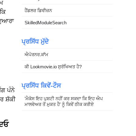
ਤਮ
ਹੈਂਡਲਰ ਡਿਵੀਜ਼ਨ
 ਕਿ
ਦੁਆਰਾ
SkilledModuleSearch
ਪ੍ਰਸਿੱਧ ਮੁੱਦੇ
ਐਪੋਰਨਰ.ਕਾੱਮ
ਕੀ Lookmovie.io ਸੁਰੱਖਿਅਤ ਹੈ?
ਪ੍ਰਸਿੱਧ ਕਿਵੇਂ-ਟੌਸ
ਗ ਪੰਨੇ
ਰ ਸ਼ੱਕੀ
'ਮੈਕੋਸ ਇਹ ਪੁਸ਼ਟੀ ਨਹੀਂ ਕਰ ਸਕਦਾ ਕਿ ਇਹ ਐਪ
ਮਾਲਵੇਅਰ ਤੋਂ ਮੁਕਤ ਹੈ' ਨੂੰ ਕਿਵੇਂ ਠੀਕ ਕਰੀਏ
।
ਦਿਓ