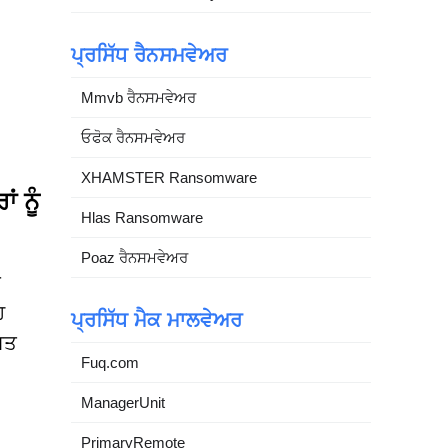
ਪ੍ਰਸਿੱਧ ਰੈਨਸਮਵੇਅਰ
Mmvb ਰੈਨਸਮਵੇਅਰ
ਓਫੋਕ ਰੈਨਸਮਵੇਅਰ
XHAMSTER Ransomware
 ਨੂੰ
Hlas Ransomware
Poaz ਰੈਨਸਮਵੇਅਰ
ਾ
ਹ
ਪ੍ਰਸਿੱਧ ਮੈਕ ਮਾਲਵੇਅਰ
ਿਤ
Fuq.com
ManagerUnit
PrimaryRemote