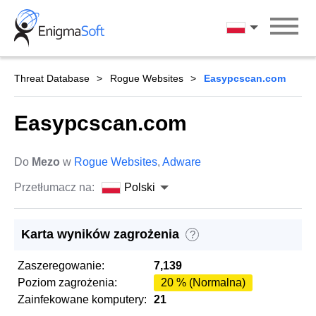
Skip
to
Polski
content
Threat Database
Rogue Websites
Easypcscan.com
Easypcscan.com
Do
Mezo
w
Rogue Websites
,
Adware
Przetłumacz na:
Polski
Karta wyników zagrożenia
?
Zaszeregowanie:
7,139
Poziom zagrożenia:
20 % (Normalna)
Zainfekowane komputery:
21