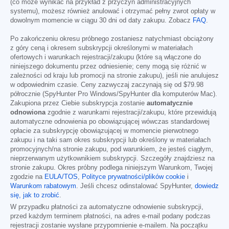
(co może wynikać na przykład z przyczyn administracyjnych
systemu), możesz również anulować i otrzymać pełny zwrot opłaty w
dowolnym momencie w ciągu 30 dni od daty zakupu. Zobacz
FAQ
.
Po zakończeniu okresu próbnego zostaniesz natychmiast obciążony
z góry ceną i okresem subskrypcji określonymi w materiałach
ofertowych i warunkach rejestracji/zakupu (które są włączone do
niniejszego dokumentu przez odniesienie; ceny mogą się różnić w
zależności od kraju lub promocji na stronie zakupu), jeśli nie anulujesz
w odpowiednim czasie. Ceny zazwyczaj zaczynają się od
$79.98
półrocznie (SpyHunter Pro Windows/SpyHunter dla komputerów Mac).
Zakupiona przez Ciebie subskrypcja zostanie
automatycznie
odnowiona
zgodnie z warunkami rejestracji/zakupu, które przewidują
automatyczne odnowienia po obowiązującej wówczas standardowej
opłacie za subskrypcję obowiązującej w momencie pierwotnego
zakupu i na taki sam okres subskrypcji lub określony w materiałach
promocyjnych/na stronie zakupu, pod warunkiem, że jesteś ciągłym,
nieprzerwanym użytkownikiem subskrypcji. Szczegóły znajdziesz na
stronie zakupu. Okres próbny podlega niniejszym Warunkom, Twojej
zgodzie na
EULA/TOS
,
Polityce prywatności/plików cookie
i
Warunkom rabatowym
. Jeśli chcesz odinstalować SpyHunter,
dowiedz
się, jak to zrobić
.
W przypadku płatności za automatyczne odnowienie subskrypcji,
przed każdym terminem płatności, na adres e-mail podany podczas
rejestracji zostanie wysłane przypomnienie e-mailem. Na początku