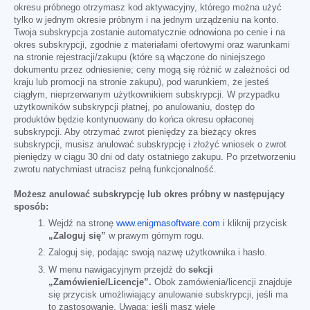
okresu próbnego otrzymasz kod aktywacyjny, którego można użyć
tylko w jednym okresie próbnym i na jednym urządzeniu na konto.
Twoja subskrypcja zostanie automatycznie odnowiona po cenie i na
okres subskrypcji, zgodnie z materiałami ofertowymi oraz warunkami
na stronie rejestracji/zakupu (które są włączone do niniejszego
dokumentu przez odniesienie; ceny mogą się różnić w zależności od
kraju lub promocji na stronie zakupu), pod warunkiem, że jesteś
ciągłym, nieprzerwanym użytkownikiem subskrypcji. W przypadku
użytkowników subskrypcji płatnej, po anulowaniu, dostęp do
produktów będzie kontynuowany do końca okresu opłaconej
subskrypcji. Aby otrzymać zwrot pieniędzy za bieżący okres
subskrypcji, musisz anulować subskrypcję i złożyć wniosek o zwrot
pieniędzy w ciągu 30 dni od daty ostatniego zakupu. Po przetworzeniu
zwrotu natychmiast utracisz pełną funkcjonalność.
Możesz anulować subskrypcję lub okres próbny w następujący
sposób:
Wejdź na stronę
www.enigmasoftware.com
i kliknij przycisk
„Zaloguj się”
w prawym górnym rogu.
Zaloguj się, podając swoją nazwę użytkownika i hasło.
W menu nawigacyjnym przejdź do
sekcji
„Zamówienie/Licencje”.
Obok zamówienia/licencji znajduje
się przycisk umożliwiający anulowanie subskrypcji, jeśli ma
to zastosowanie. Uwaga: jeśli masz wiele