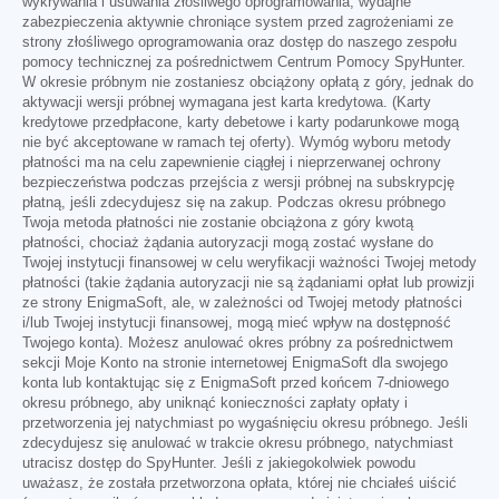
wykrywania i usuwania złośliwego oprogramowania, wydajne
zabezpieczenia aktywnie chroniące system przed zagrożeniami ze
strony złośliwego oprogramowania oraz dostęp do naszego zespołu
pomocy technicznej za pośrednictwem Centrum Pomocy SpyHunter.
W okresie próbnym nie zostaniesz obciążony opłatą z góry, jednak do
aktywacji wersji próbnej wymagana jest karta kredytowa. (Karty
kredytowe przedpłacone, karty debetowe i karty podarunkowe mogą
nie być akceptowane w ramach tej oferty). Wymóg wyboru metody
płatności ma na celu zapewnienie ciągłej i nieprzerwanej ochrony
bezpieczeństwa podczas przejścia z wersji próbnej na subskrypcję
płatną, jeśli zdecydujesz się na zakup. Podczas okresu próbnego
Twoja metoda płatności nie zostanie obciążona z góry kwotą
płatności, chociaż żądania autoryzacji mogą zostać wysłane do
Twojej instytucji finansowej w celu weryfikacji ważności Twojej metody
płatności (takie żądania autoryzacji nie są żądaniami opłat lub prowizji
ze strony EnigmaSoft, ale, w zależności od Twojej metody płatności
i/lub Twojej instytucji finansowej, mogą mieć wpływ na dostępność
Twojego konta). Możesz anulować okres próbny za pośrednictwem
sekcji Moje Konto na stronie internetowej EnigmaSoft dla swojego
konta lub kontaktując się z EnigmaSoft przed końcem 7-dniowego
okresu próbnego, aby uniknąć konieczności zapłaty opłaty i
przetworzenia jej natychmiast po wygaśnięciu okresu próbnego. Jeśli
zdecydujesz się anulować w trakcie okresu próbnego, natychmiast
utracisz dostęp do SpyHunter. Jeśli z jakiegokolwiek powodu
uważasz, że została przetworzona opłata, której nie chciałeś uiścić