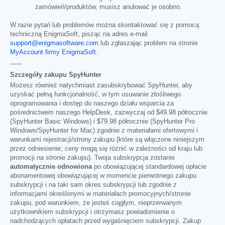
zamówień/produktów, musisz anulować je osobno.
W razie pytań lub problemów można skontaktować się z pomocą
techniczną EnigmaSoft, pisząc na adres e-mail
support@enigmasoftware.com
lub zgłaszając problem na stronie
MyAccount firmy EnigmaSoft
.
------
Szczegóły zakupu SpyHunter
Możesz również natychmiast zasubskrybować SpyHunter, aby
uzyskać pełną funkcjonalność, w tym usuwanie złośliwego
oprogramowania i dostęp do naszego działu wsparcia za
pośrednictwem naszego HelpDesk, zazwyczaj od
$49.98
półrocznie
(SpyHunter Basic Windows) i
$79.98
półrocznie (SpyHunter Pro
Windows/SpyHunter for Mac) zgodnie z materiałami ofertowymi i
warunkami rejestracji/strony zakupu (które są włączone niniejszym
przez odniesienie; ceny mogą się różnić w zależności od kraju lub
promocji na stronie zakupu). Twoja subskrypcja zostanie
automatycznie odnowiona
po obowiązującej standardowej opłacie
abonamentowej obowiązującej w momencie pierwotnego zakupu
subskrypcji i na taki sam okres subskrypcji lub zgodnie z
informacjami określonymi w materiałach promocyjnych/stronie
zakupu, pod warunkiem, że jesteś ciągłym, nieprzerwanym
użytkownikiem subskrypcji i otrzymasz powiadomienie o
nadchodzących opłatach przed wygaśnięciem subskrypcji. Zakup