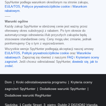
SpyHunter podlega warunkom określonym na stronie zakupu,
EULA/TOS
,
Polityce prywatności/plików cookie
i
Warunkom
rabatowym
.
------
Warunki ogólne
Każdy zakup SpyHunter w obniżonej cenie jest ważny przez
oferowany okres subskrypcji z rabatem. Po tym okresie do
automatycznego odnowienia i/lub przyszłych zakupów będą
stosowane standardowe ceny. Ceny mogą ulec zmianie, jednak
poinformujemy Cię o tym z wyprzedzeniem.
Wszystkie wersje SpyHunter podlegają akceptacji naszej umowy
EULA/TOS
,
Polityki prywatności/plików cookie
oraz
Warunków
rabatowych
. Zapoznaj się również z naszymi
FAQ
i
Kryteriami oceny
zagrożeń
. Jeśli chcesz odinstalować SpyHunter,
dowiedz się, jak to
zrobić
.
Dom
Kroki odinstalowywania programu
Kryteria oceny
zagrożeń SpyHunter
Dodatkowe warunki SpyHunter
Dodatkowe warunki RegHunter
Siedziba: 1 Castle Street, 3. piętro, Dublin 2 D02XD82 Irlandia.