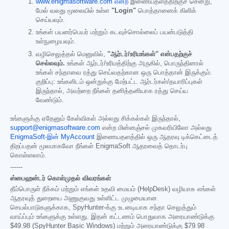
www.enigmasoftware.com என்ற
இணையதளத்திற்குச் சென்று,
மேல் வலது மூலையில் உள்ள
"Login"
பொத்தானைக் கிளிக்
செய்யவும்.
உங்கள் பயனர்பெயர் மற்றும் கடவுச்சொல்லைப் பயன்படுத்தி
உள்நுழையவும்.
வழிசெலுத்தல் மெனுவில்,
"ஆர்டர்/உரிமங்கள்" என்பதற்குச்
செல்லவும்.
உங்கள் ஆர்டர்/உரிமத்திற்கு அருகில், பொருந்தினால்
உங்கள் சந்தாவை ரத்து செய்வதற்கான ஒரு பொத்தான் இருக்கும்.
குறிப்பு: உங்களிடம் ஒன்றுக்கு மேற்பட்ட ஆர்டர்கள்/தயாரிப்புகள்
இருந்தால், அவற்றை நீங்கள் தனித்தனியாக ரத்து செய்ய
வேண்டும்.
உங்களுக்கு ஏதேனும் கேள்விகள் அல்லது சிக்கல்கள் இருந்தால்,
support@enigmasoftware.com
என்ற மின்னஞ்சல் முகவரியிலோ அல்லது
EnigmaSoft-இன் MyAccount
இணையதளத்தில் ஒரு ஆதரவு டிக்கெட்டைத்
திறப்பதன் மூலமாகவோ நீங்கள் EnigmaSoft ஆதரவைத் தொடர்பு
கொள்ளலாம்.
------
ஸ்பைஹன்டர் கொள்முதல் விவரங்கள்
தீம்பொருள் நீக்கம் மற்றும் எங்கள் உதவி மையம் (HelpDesk) வழியாக எங்கள்
ஆதரவுத் துறையை அணுகுவது உள்ளிட்ட முழுமையான
செயல்பாடுகளுக்காக, SpyHunter-க்கு உடனடியாக சந்தா செலுத்தும்
வாய்ப்பும் உங்களுக்கு உள்ளது. இதன் கட்டணம் பொதுவாக அரையாண்டுக்கு
$49.98
(SpyHunter Basic Windows) மற்றும் அரையாண்டுக்கு
$79.98