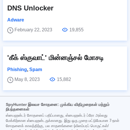
DNS Unlocker
Adware
February 22, 2023
19,855
'கீக் ஸ்குவாட்' மின்னஞ்சல் மோசடி
Phishing
,
Spam
May 8, 2023
15,882
SpyHunter இலவச சோதனை: முக்கிய விதிமுறைகள் மற்றும்
நிபந்தனைகள்
ஸ்பைஹன்டர் சோதனைப் பதிப்பானது, ஸ்பைஹன்டர் ப்ரோ அல்லது
மேக்கிற்கான ஸ்பைஹன்டருக்கானது. இது ஒரு முறை மட்டுமேயான 7-நாள்
சோதனைக் காலத்திற்கு, பல சாதனங்களை (விளம்பரப் பொருட்கள்/