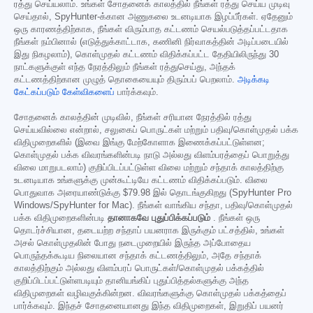
ரத்து செய்யலாம். உங்கள் சோதனைக் காலத்தில் நீங்கள் ரத்து செய்ய முடிவு
செய்தால், SpyHunter-க்கான அணுகலை உடனடியாக இழப்பீர்கள். ஏதேனும்
ஒரு காரணத்திற்காக, நீங்கள் விரும்பாத கட்டணம் செயல்படுத்தப்பட்டதாக
நீங்கள் நம்பினால் (எடுத்துக்காட்டாக, கணினி நிர்வாகத்தின் அடிப்படையில்
இது நிகழலாம்), கொள்முதல் கட்டணம் விதிக்கப்பட்ட தேதியிலிருந்து 30
நாட்களுக்குள் எந்த நேரத்திலும் நீங்கள் ரத்துசெய்து, அந்தக்
கட்டணத்திற்கான முழுத் தொகையையும் திரும்பப் பெறலாம்.
அடிக்கடி
கேட்கப்படும் கேள்விகளைப்
பார்க்கவும்.
சோதனைக் காலத்தின் முடிவில், நீங்கள் சரியான நேரத்தில் ரத்து
செய்யவில்லை என்றால், சலுகைப் பொருட்கள் மற்றும் பதிவு/கொள்முதல் பக்க
விதிமுறைகளில் (இவை இங்கு மேற்கோளாக இணைக்கப்பட்டுள்ளன;
கொள்முதல் பக்க விவரங்களின்படி நாடு அல்லது விளம்பரத்தைப் பொறுத்து
விலை மாறுபடலாம்) குறிப்பிடப்பட்டுள்ள விலை மற்றும் சந்தாக் காலத்திற்கு
உடனடியாக உங்களுக்கு முன்கூட்டியே கட்டணம் விதிக்கப்படும். விலை
பொதுவாக அரையாண்டுக்கு
$79.98
இல் தொடங்குகிறது (SpyHunter Pro
Windows/SpyHunter for Mac). நீங்கள் வாங்கிய சந்தா, பதிவு/கொள்முதல்
பக்க விதிமுறைகளின்படி
தானாகவே புதுப்பிக்கப்படும்
. நீங்கள் ஒரு
தொடர்ச்சியான, தடையற்ற சந்தாப் பயனராக இருக்கும் பட்சத்தில், உங்கள்
அசல் கொள்முதலின் போது நடைமுறையில் இருந்த அப்போதைய
பொருந்தக்கூடிய நிலையான சந்தாக் கட்டணத்திலும், அதே சந்தாக்
காலத்திற்கும் அல்லது விளம்பரப் பொருட்கள்/கொள்முதல் பக்கத்தில்
குறிப்பிடப்பட்டுள்ளபடியும் தானியங்கிப் புதுப்பித்தல்களுக்கு அந்த
விதிமுறைகள் வழிவகுக்கின்றன. விவரங்களுக்கு கொள்முதல் பக்கத்தைப்
பார்க்கவும். இந்தச் சோதனையானது இந்த விதிமுறைகள், இறுதிப் பயனர்