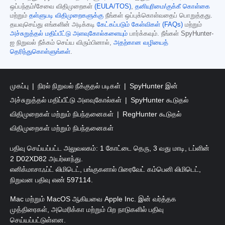
ஒப்பந்தம்/சேவை விதிமுறைகள்
(EULA/TOS)
,
தனியுரிமை/குக்கீ கொள்கை
மற்றும்
தள்ளுபடி விதிமுறைகளுக்கு
நீங்கள் ஒப்புக்கொள்வதைப் பொறுத்தது.
தயவுசெய்து எங்களின் அடிக்கடி
கேட்கப்படும் கேள்விகள் (FAQs)
மற்றும்
அச்சுறுத்தல் மதிப்பீட்டு அளவுகோல்களையும்
பார்க்கவும். நீங்கள் SpyHunter-
ஐ நிறுவல் நீக்கம் செய்ய விரும்பினால்,
அதற்கான வழியைத்
தெரிந்துகொள்ளுங்கள்
.
முகப்பு
நிரல் நிறுவல் நீக்குதல் படிகள்
SpyHunter இன்
அச்சுறுத்தல் மதிப்பீட்டு அளவுகோல்கள்
SpyHunter கூடுதல்
விதிமுறைகள் மற்றும் நிபந்தனைகள்
RegHunter கூடுதல்
விதிமுறைகள் மற்றும் நிபந்தனைகள்
பதிவு செய்யப்பட்ட அலுவலகம்: 1 கோட்டை தெரு, 3 வது மாடி, டப்ளின்
2 D02XD82 அயர்லாந்து.
எனிக்மாசாஃப்ட் லிமிடெட், பங்குகளால் பிரைவேட் கம்பெனி லிமிடெட்,
நிறுவன பதிவு எண் 597114.
Mac மற்றும் MacOS ஆகியவை Apple Inc. இன் வர்த்தக
முத்திரைகள், அமெரிக்கா மற்றும் பிற நாடுகளில் பதிவு
செய்யப்பட்டுள்ளன.