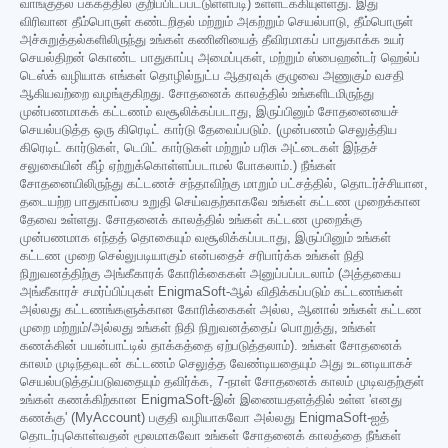
வாங்குதல் பக்கத்தில் குறிப்பிடப்பட்டுள்ளபடி) உள்ளடக்கியுள்ளது. இது
விரிவான தீம்பொருள் கண்டறிதல் மற்றும் அகற்றும் செயல்பாடு, தீம்பொருள்
அச்சுறுத்தல்களிலிருந்து உங்கள் கணினியைத் தீவிரமாகப் பாதுகாக்க உயர்
செயல்திறன் கொண்ட பாதுகாப்பு அமைப்புகள், மற்றும் ஸ்பைஹன்டர் ஹெல்ப்
டெஸ்க் வழியாக எங்கள் தொழில்நுட்ப ஆதரவுக் குழுவை அணுகும் வசதி
ஆகியவற்றை வழங்குகிறது. சோதனைக் காலத்தில் உங்களிடமிருந்து
முன்பணமாகக் கட்டணம் வசூலிக்கப்படாது, இருப்பினும் சோதனையைச்
செயல்படுத்த ஒரு கிரெடிட் கார்டு தேவைப்படும். (முன்பணம் செலுத்திய
கிரெடிட் கார்டுகள், டெபிட் கார்டுகள் மற்றும் பரிசு அட்டைகள் இந்தச்
சலுகையின் கீழ் ஏற்றுக்கொள்ளப்படாமல் போகலாம்.) நீங்கள்
சோதனையிலிருந்து கட்டணச் சந்தாவிற்கு மாறும் பட்சத்தில், தொடர்ச்சியான,
தடையற்ற பாதுகாப்பை உறுதி செய்வதற்காகவே உங்கள் கட்டண முறைக்கான
தேவை உள்ளது. சோதனைக் காலத்தில் உங்கள் கட்டண முறைக்கு
முன்பணமாக எந்தத் தொகையும் வசூலிக்கப்படாது, இருப்பினும் உங்கள்
கட்டண முறை செல்லுபடியாகும் என்பதைச் சரிபார்க்க உங்கள் நிதி
நிறுவனத்திற்கு அங்கீகாரக் கோரிக்கைகள் அனுப்பப்படலாம் (அத்தகைய
அங்கீகாரச் சமர்ப்பிப்புகள் EnigmaSoft-ஆல் விதிக்கப்படும் கட்டணங்கள்
அல்லது கட்டணங்களுக்கான கோரிக்கைகள் அல்ல, ஆனால் உங்கள் கட்டண
முறை மற்றும்/அல்லது உங்கள் நிதி நிறுவனத்தைப் பொறுத்து, உங்கள்
கணக்கின் பயன்பாட்டில் தாக்கத்தை ஏற்படுத்தலாம்). உங்கள் சோதனைக்
காலம் முடிந்தவுடன் கட்டணம் செலுத்த வேண்டியதையும் அது உடனடியாகச்
செயல்படுத்தப்படுவதையும் தவிர்க்க, 7-நாள் சோதனைக் காலம் முடிவதற்குள்
உங்கள் கணக்கிற்கான EnigmaSoft-இன் இணையதளத்தில் உள்ள 'எனது
கணக்கு' (MyAccount) பகுதி வழியாகவோ அல்லது EnigmaSoft-ஐத்
தொடர்புகொள்வதன் மூலமாகவோ உங்கள் சோதனைக் காலத்தை நீங்கள்