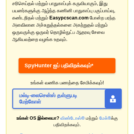
சரிசெய்தல் மற்றும் பாதுகாப்புக் கருவியாகும், இது
பயனர்களுக்கு ஆழ்ந்த கணினி பாதுகாப்பு பகுப்பாய்வு,
கண்டறிதல் மற்றும்
Easypcscan.com
போன்ற பரந்த
அளவிலான அச்சுறுத்தல்களை அகற்றுதல் மற்றும்
ஒருவருக்கு ஒருவர் தொழில்நுட்ப ஆதரவு சேவை
ஆகியவற்றை வழங்க உதவும்.
SpyHunter ஐப் பதிவிறக்கவும்*
உங்கள் வணிக பணத்தை சேமிக்கவும்!
மல்டி-லைசென்ஸ் தள்ளுபடி
மேற்கோள்
உங்கள் OS இல்லையா?
விண்டோஸ்®
மற்றும்
மேக்®
க்கு
பதிவிறக்கவும்.