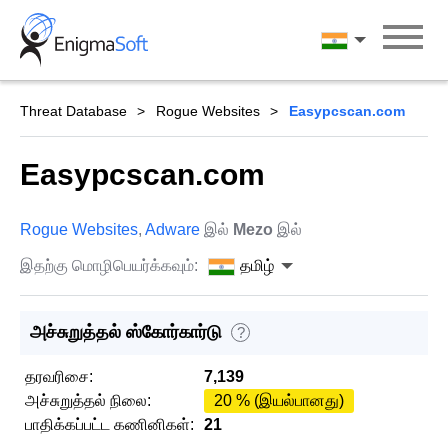
Skip
to
தமிழ்
content
Threat Database
Rogue Websites
Easypcscan.com
Easypcscan.com
Rogue Websites
,
Adware
இல்
Mezo
இல்
இதற்கு மொழிபெயர்க்கவும்:
தமிழ்
அச்சுறுத்தல் ஸ்கோர்கார்டு
?
தரவரிசை:
7,139
அச்சுறுத்தல் நிலை:
20 % (இயல்பானது)
பாதிக்கப்பட்ட கணினிகள்:
21