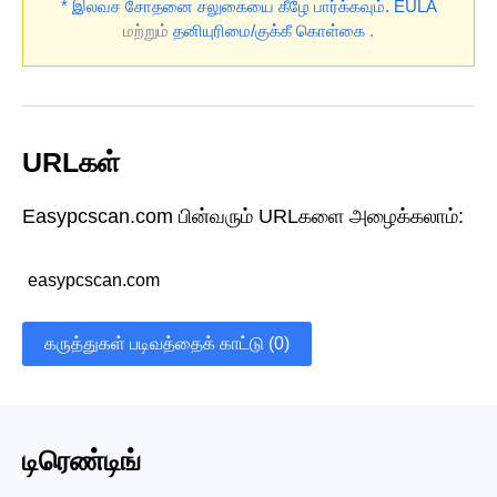
* இலவச சோதனை சலுகையை கீழே பார்க்கவும்.
EULA
மற்றும்
தனியுரிமை/குக்கீ கொள்கை
.
URLகள்
Easypcscan.com பின்வரும் URLகளை அழைக்கலாம்:
easypcscan.com
கருத்துகள் படிவத்தைக் காட்டு (0)
டிரெண்டிங்