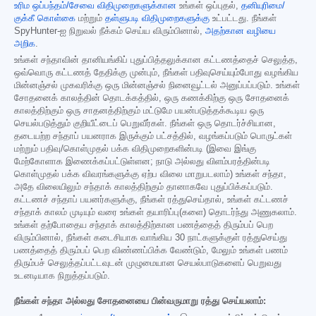
உரிம ஒப்பந்தம்/சேவை விதிமுறைகளுக்கான
உங்கள் ஒப்புதல்,
தனியுரிமை/
குக்கீ கொள்கை
மற்றும்
தள்ளுபடி விதிமுறைகளுக்கு
உட்பட்டது. நீங்கள்
SpyHunter-ஐ நிறுவல் நீக்கம் செய்ய விரும்பினால்,
அதற்கான வழியை
அறிக
.
உங்கள் சந்தாவின் தானியங்கிப் புதுப்பித்தலுக்கான கட்டணத்தைச் செலுத்த,
ஒவ்வொரு கட்டணத் தேதிக்கு முன்பும், நீங்கள் பதிவுசெய்யும்போது வழங்கிய
மின்னஞ்சல் முகவரிக்கு ஒரு மின்னஞ்சல் நினைவூட்டல் அனுப்பப்படும். உங்கள்
சோதனைக் காலத்தின் தொடக்கத்தில், ஒரு கணக்கிற்கு ஒரு சோதனைக்
காலத்திற்கும் ஒரு சாதனத்திற்கும் மட்டுமே பயன்படுத்தக்கூடிய ஒரு
செயல்படுத்தும் குறியீட்டைப் பெறுவீர்கள். நீங்கள் ஒரு தொடர்ச்சியான,
தடையற்ற சந்தாப் பயனராக இருக்கும் பட்சத்தில், வழங்கப்படும் பொருட்கள்
மற்றும் பதிவு/கொள்முதல் பக்க விதிமுறைகளின்படி (இவை இங்கு
மேற்கோளாக இணைக்கப்பட்டுள்ளன; நாடு அல்லது விளம்பரத்தின்படி
கொள்முதல் பக்க விவரங்களுக்கு ஏற்ப விலை மாறுபடலாம்) உங்கள் சந்தா,
அதே விலையிலும் சந்தாக் காலத்திற்கும் தானாகவே புதுப்பிக்கப்படும்.
கட்டணச் சந்தாப் பயனர்களுக்கு, நீங்கள் ரத்துசெய்தால், உங்கள் கட்டணச்
சந்தாக் காலம் முடியும் வரை உங்கள் தயாரிப்பு(களை) தொடர்ந்து அணுகலாம்.
உங்கள் தற்போதைய சந்தாக் காலத்திற்கான பணத்தைத் திரும்பப் பெற
விரும்பினால், நீங்கள் கடைசியாக வாங்கிய 30 நாட்களுக்குள் ரத்துசெய்து
பணத்தைத் திரும்பப் பெற விண்ணப்பிக்க வேண்டும், மேலும் உங்கள் பணம்
திரும்பச் செலுத்தப்பட்டவுடன் முழுமையான செயல்பாடுகளைப் பெறுவது
உடனடியாக நிறுத்தப்படும்.
நீங்கள் சந்தா அல்லது சோதனையை பின்வருமாறு ரத்து செய்யலாம்: