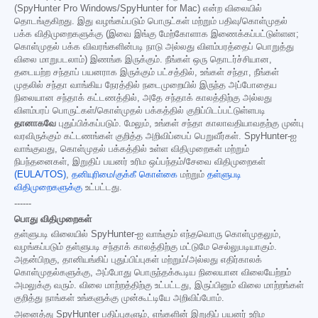
(SpyHunter Pro Windows/SpyHunter for Mac) என்ற விலையில்
தொடங்குகிறது. இது வழங்கப்படும் பொருட்கள் மற்றும் பதிவு/கொள்முதல்
பக்க விதிமுறைகளுக்கு (இவை இங்கு மேற்கோளாக இணைக்கப்பட்டுள்ளன;
கொள்முதல் பக்க விவரங்களின்படி நாடு அல்லது விளம்பரத்தைப் பொறுத்து
விலை மாறுபடலாம்) இணங்க இருக்கும். நீங்கள் ஒரு தொடர்ச்சியான,
தடையற்ற சந்தாப் பயனராக இருக்கும் பட்சத்தில், உங்கள் சந்தா, நீங்கள்
முதலில் சந்தா வாங்கிய நேரத்தில் நடைமுறையில் இருந்த அப்போதைய
நிலையான சந்தாக் கட்டணத்தில், அதே சந்தாக் காலத்திற்கு அல்லது
விளம்பரப் பொருட்கள்/கொள்முதல் பக்கத்தில் குறிப்பிடப்பட்டுள்ளபடி
தானாகவே
புதுப்பிக்கப்படும். மேலும், உங்கள் சந்தா காலாவதியாவதற்கு முன்பு
வரவிருக்கும் கட்டணங்கள் குறித்த அறிவிப்பைப் பெறுவீர்கள். SpyHunter-ஐ
வாங்குவது, கொள்முதல் பக்கத்தில் உள்ள விதிமுறைகள் மற்றும்
நிபந்தனைகள், இறுதிப் பயனர் உரிம ஒப்பந்தம்/சேவை விதிமுறைகள்
(EULA/TOS)
,
தனியுரிமை/குக்கீ கொள்கை
மற்றும்
தள்ளுபடி
விதிமுறைகளுக்கு
உட்பட்டது.
------
பொது விதிமுறைகள்
தள்ளுபடி விலையில் SpyHunter-ஐ வாங்கும் எந்தவொரு கொள்முதலும்,
வழங்கப்படும் தள்ளுபடி சந்தாக் காலத்திற்கு மட்டுமே செல்லுபடியாகும்.
அதன்பிறகு, தானியங்கிப் புதுப்பிப்புகள் மற்றும்/அல்லது எதிர்காலக்
கொள்முதல்களுக்கு, அப்போது பொருந்தக்கூடிய நிலையான விலையேற்றம்
அமலுக்கு வரும். விலை மாற்றத்திற்கு உட்பட்டது, இருப்பினும் விலை மாற்றங்கள்
குறித்து நாங்கள் உங்களுக்கு முன்கூட்டியே அறிவிப்போம்.
அனைத்து SpyHunter பதிப்புகளும், எங்களின் இறுதிப் பயனர் உரிம