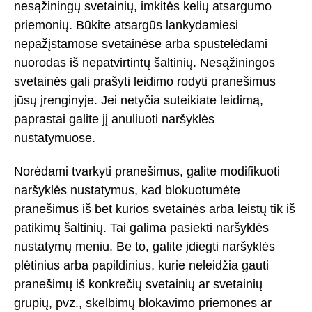
nesąžiningų svetainių, imkitės kelių atsargumo
priemonių. Būkite atsargūs lankydamiesi
nepažįstamose svetainėse arba spustelėdami
nuorodas iš nepatvirtintų šaltinių. Nesąžiningos
svetainės gali prašyti leidimo rodyti pranešimus
jūsų įrenginyje. Jei netyčia suteikiate leidimą,
paprastai galite jį anuliuoti naršyklės
nustatymuose.
Norėdami tvarkyti pranešimus, galite modifikuoti
naršyklės nustatymus, kad blokuotumėte
pranešimus iš bet kurios svetainės arba leistų tik iš
patikimų šaltinių. Tai galima pasiekti naršyklės
nustatymų meniu. Be to, galite įdiegti naršyklės
plėtinius arba papildinius, kurie neleidžia gauti
pranešimų iš konkrečių svetainių ar svetainių
grupių, pvz., skelbimų blokavimo priemones ar