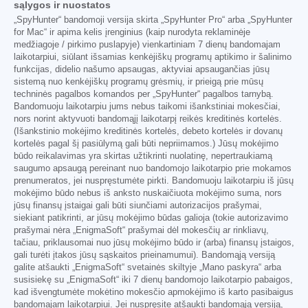
sąlygos ir nuostatos
„SpyHunter“ bandomoji versija skirta „SpyHunter Pro“ arba „SpyHunter
for Mac“ ir apima kelis įrenginius (kaip nurodyta reklaminėje
medžiagoje / pirkimo puslapyje) vienkartiniam 7 dienų bandomajam
laikotarpiui, siūlant išsamias kenkėjiškų programų aptikimo ir šalinimo
funkcijas, didelio našumo apsaugas, aktyviai apsaugančias jūsų
sistemą nuo kenkėjiškų programų grėsmių, ir prieigą prie mūsų
techninės pagalbos komandos per „SpyHunter“ pagalbos tarnybą.
Bandomuoju laikotarpiu jums nebus taikomi išankstiniai mokesčiai,
nors norint aktyvuoti bandomąjį laikotarpį reikės kreditinės kortelės.
(Išankstinio mokėjimo kreditinės kortelės, debeto kortelės ir dovanų
kortelės pagal šį pasiūlymą gali būti nepriimamos.) Jūsų mokėjimo
būdo reikalavimas yra skirtas užtikrinti nuolatinę, nepertraukiamą
saugumo apsaugą pereinant nuo bandomojo laikotarpio prie mokamos
prenumeratos, jei nuspręstumėte pirkti. Bandomuoju laikotarpiu iš jūsų
mokėjimo būdo nebus iš anksto nuskaičiuota mokėjimo suma, nors
jūsų finansų įstaigai gali būti siunčiami autorizacijos prašymai,
siekiant patikrinti, ar jūsų mokėjimo būdas galioja (tokie autorizavimo
prašymai nėra „EnigmaSoft“ prašymai dėl mokesčių ar rinkliavų,
tačiau, priklausomai nuo jūsų mokėjimo būdo ir (arba) finansų įstaigos,
gali turėti įtakos jūsų sąskaitos prieinamumui). Bandomąją versiją
galite atšaukti „EnigmaSoft“ svetainės skiltyje „Mano paskyra“ arba
susisiekę su „EnigmaSoft“ iki 7 dienų bandomojo laikotarpio pabaigos,
kad išvengtumėte mokėtino mokesčio apmokėjimo iš karto pasibaigus
bandomajam laikotarpiui. Jei nuspręsite atšaukti bandomąją versiją,