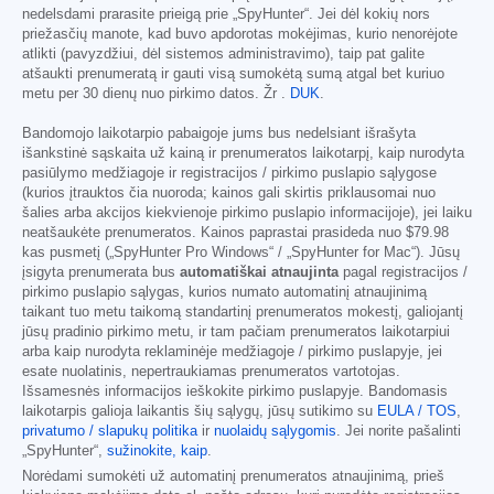
nedelsdami prarasite prieigą prie „SpyHunter“. Jei dėl kokių nors
priežasčių manote, kad buvo apdorotas mokėjimas, kurio nenorėjote
atlikti (pavyzdžiui, dėl sistemos administravimo), taip pat galite
atšaukti prenumeratą ir gauti visą sumokėtą sumą atgal bet kuriuo
metu per 30 dienų nuo pirkimo datos. Žr .
DUK
.
Bandomojo laikotarpio pabaigoje jums bus nedelsiant išrašyta
išankstinė sąskaita už kainą ir prenumeratos laikotarpį, kaip nurodyta
pasiūlymo medžiagoje ir registracijos / pirkimo puslapio sąlygose
(kurios įtrauktos čia nuoroda; kainos gali skirtis priklausomai nuo
šalies arba akcijos kiekvienoje pirkimo puslapio informacijoje), jei laiku
neatšaukėte prenumeratos. Kainos paprastai prasideda nuo
$79.98
kas pusmetį („SpyHunter Pro Windows“ / „SpyHunter for Mac“). Jūsų
įsigyta prenumerata bus
automatiškai atnaujinta
pagal registracijos /
pirkimo puslapio sąlygas, kurios numato automatinį atnaujinimą
taikant tuo metu taikomą standartinį prenumeratos mokestį, galiojantį
jūsų pradinio pirkimo metu, ir tam pačiam prenumeratos laikotarpiui
arba kaip nurodyta reklaminėje medžiagoje / pirkimo puslapyje, jei
esate nuolatinis, nepertraukiamas prenumeratos vartotojas.
Išsamesnės informacijos ieškokite pirkimo puslapyje. Bandomasis
laikotarpis galioja laikantis šių sąlygų, jūsų sutikimo su
EULA / TOS
,
privatumo / slapukų politika
ir
nuolaidų sąlygomis
. Jei norite pašalinti
„SpyHunter“,
sužinokite, kaip
.
Norėdami sumokėti už automatinį prenumeratos atnaujinimą, prieš