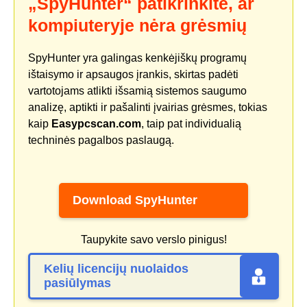
„SpyHunter“ patikrinkite, ar
kompiuteryje nėra grėsmių
SpyHunter yra galingas kenkėjiškų programų
ištaisymo ir apsaugos įrankis, skirtas padėti
vartotojams atlikti išsamią sistemos saugumo
analizę, aptikti ir pašalinti įvairias grėsmes, tokias
kaip
Easypcscan.com
, taip pat individualią
techninės pagalbos paslaugą.
Download SpyHunter
Taupykite savo verslo pinigus!
Kelių licencijų nuolaidos
pasiūlymas