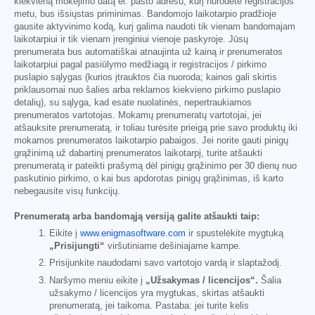
kiekvieną mokėjimo datą el. pašto adresu, kurį nurodėte registracijos
metu, bus išsiųstas priminimas. Bandomojo laikotarpio pradžioje
gausite aktyvinimo kodą, kurį galima naudoti tik vienam bandomajam
laikotarpiui ir tik vienam įrenginiui vienoje paskyroje. Jūsų
prenumerata bus automatiškai atnaujinta už kainą ir prenumeratos
laikotarpiui pagal pasiūlymo medžiagą ir registracijos / pirkimo
puslapio sąlygas (kurios įtrauktos čia nuoroda; kainos gali skirtis
priklausomai nuo šalies arba reklamos kiekvieno pirkimo puslapio
detalių), su sąlyga, kad esate nuolatinės, nepertraukiamos
prenumeratos vartotojas. Mokamų prenumeratų vartotojai, jei
atšauksite prenumeratą, ir toliau turėsite prieigą prie savo produktų iki
mokamos prenumeratos laikotarpio pabaigos. Jei norite gauti pinigų
grąžinimą už dabartinį prenumeratos laikotarpį, turite atšaukti
prenumeratą ir pateikti prašymą dėl pinigų grąžinimo per 30 dienų nuo
paskutinio pirkimo, o kai bus apdorotas pinigų grąžinimas, iš karto
nebegausite visų funkcijų.
Prenumeratą arba bandomąją versiją galite atšaukti taip:
Eikite į
www.enigmasoftware.com
ir spustelėkite mygtuką
„Prisijungti“
viršutiniame dešiniajame kampe.
Prisijunkite naudodami savo vartotojo vardą ir slaptažodį.
Naršymo meniu eikite į
„Užsakymas / licencijos“.
Šalia
užsakymo / licencijos yra mygtukas, skirtas atšaukti
prenumeratą, jei taikoma. Pastaba: jei turite kelis