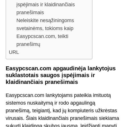
įspėjimais ir klaidinančiais
pranešimais
Neleiskite nesąžiningoms
svetainėms, tokioms kaip
Easypcscan.com, teikti
pranešimų
URL
Easypcscan.com apgaudinėja lankytojus
suklastotais saugos įspėjimais ir
klaidinančiais pranešimais
Easypcscan.com lankytojams pateikia imituotą
sistemos nuskaitymą ir rodo apgaulingą
pranešimą, teigiantį, kad jų kompiuteris užkrėstas
virusais. Šiais klaidinančiais pranešimais siekiama
sukurti klaidingą skubos jausmą, leidžiantį manyti,