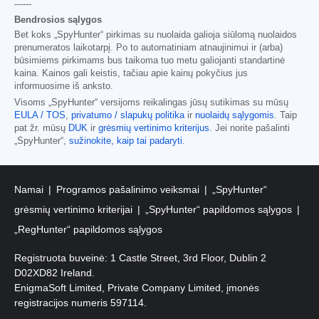
------
Bendrosios sąlygos
Bet koks „SpyHunter“ pirkimas su nuolaida galioja siūlomą nuolaidos
prenumeratos laikotarpį. Po to automatiniam atnaujinimui ir (arba)
būsimiems pirkimams bus taikoma tuo metu galiojanti standartinė
kaina. Kainos gali keistis, tačiau apie kainų pokyčius jus
informuosime iš anksto.
Visoms „SpyHunter“ versijoms reikalingas jūsų sutikimas su mūsų
EULA / TOS
,
privatumo / slapukų politika
ir
nuolaidų sąlygomis
. Taip
pat žr. mūsų
DUK
ir
grėsmių vertinimo kriterijus
. Jei norite pašalinti
„SpyHunter“,
sužinokite, kaip tai padaryti
.
Namai
Programos pašalinimo veiksmai
„SpyHunter“
grėsmių vertinimo kriterijai
„SpyHunter“ papildomos sąlygos
„RegHunter“ papildomos sąlygos
Registruota buveinė: 1 Castle Street, 3rd Floor, Dublin 2
D02XD82 Ireland.
EnigmaSoft Limited, Private Company Limited, įmonės
registracijos numeris 597114.