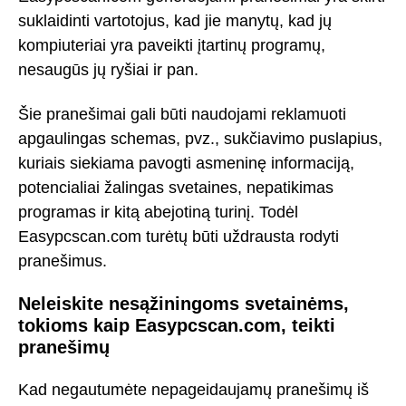
suklaidinti vartotojus, kad jie manytų, kad jų
kompiuteriai yra paveikti įtartinų programų,
nesaugūs jų ryšiai ir pan.
Šie pranešimai gali būti naudojami reklamuoti
apgaulingas schemas, pvz., sukčiavimo puslapius,
kuriais siekiama pavogti asmeninę informaciją,
potencialiai žalingas svetaines, nepatikimas
programas ir kitą abejotiną turinį. Todėl
Easypcscan.com turėtų būti uždrausta rodyti
pranešimus.
Neleiskite nesąžiningoms svetainėms,
tokioms kaip Easypcscan.com, teikti
pranešimų
Kad negautumėte nepageidaujamų pranešimų iš