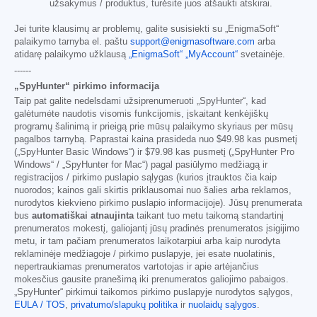
užsakymus / produktus, turėsite juos atšaukti atskirai.
Jei turite klausimų ar problemų, galite susisiekti su „EnigmaSoft“
palaikymo tarnyba el. paštu
support@enigmasoftware.com
arba
atidarę palaikymo užklausą
„EnigmaSoft“ „MyAccount“
svetainėje.
------
„SpyHunter“ pirkimo informacija
Taip pat galite nedelsdami užsiprenumeruoti „SpyHunter“, kad
galėtumėte naudotis visomis funkcijomis, įskaitant kenkėjiškų
programų šalinimą ir prieigą prie mūsų palaikymo skyriaus per mūsų
pagalbos tarnybą. Paprastai kaina prasideda nuo
$49.98
kas pusmetį
(„SpyHunter Basic Windows“) ir
$79.98
kas pusmetį („SpyHunter Pro
Windows“ / „SpyHunter for Mac“) pagal pasiūlymo medžiagą ir
registracijos / pirkimo puslapio sąlygas (kurios įtrauktos čia kaip
nuorodos; kainos gali skirtis priklausomai nuo šalies arba reklamos,
nurodytos kiekvieno pirkimo puslapio informacijoje). Jūsų prenumerata
bus
automatiškai atnaujinta
taikant tuo metu taikomą standartinį
prenumeratos mokestį, galiojantį jūsų pradinės prenumeratos įsigijimo
metu, ir tam pačiam prenumeratos laikotarpiui arba kaip nurodyta
reklaminėje medžiagoje / pirkimo puslapyje, jei esate nuolatinis,
nepertraukiamas prenumeratos vartotojas ir apie artėjančius
mokesčius gausite pranešimą iki prenumeratos galiojimo pabaigos.
„SpyHunter“ pirkimui taikomos pirkimo puslapyje nurodytos sąlygos,
EULA / TOS
,
privatumo/slapukų politika
ir
nuolaidų sąlygos
.