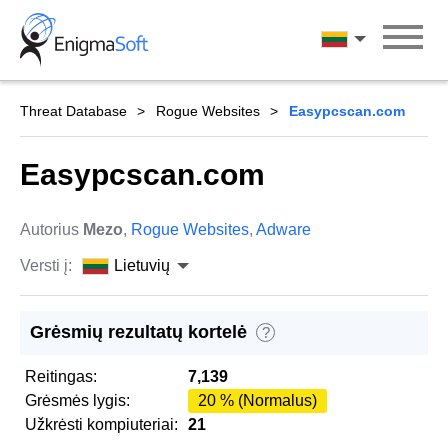
Skip
to
Lietuvių
content
Threat Database
Rogue Websites
Easypcscan.com
Easypcscan.com
Autorius
Mezo
,
Rogue Websites
,
Adware
Versti į:
Lietuvių
Grėsmių rezultatų kortelė
?
Reitingas:
7,139
Grėsmės lygis:
20 % (Normalus)
Užkrėsti kompiuteriai:
21