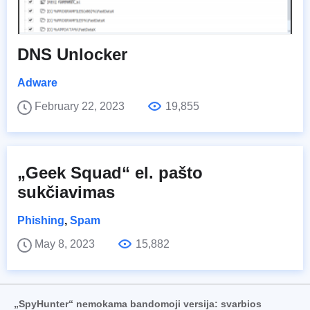
DNS Unlocker
Adware
February 22, 2023
19,855
„Geek Squad“ el. pašto
sukčiavimas
Phishing
,
Spam
May 8, 2023
15,882
„SpyHunter“ nemokama bandomoji versija: svarbios