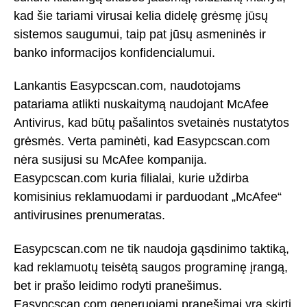
kad šie tariami virusai kelia didelę grėsmę jūsų
sistemos saugumui, taip pat jūsų asmeninės ir
banko informacijos konfidencialumui.
Lankantis Easypcscan.com, naudotojams
patariama atlikti nuskaitymą naudojant McAfee
Antivirus, kad būtų pašalintos svetainės nustatytos
grėsmės. Verta paminėti, kad Easypcscan.com
nėra susijusi su McAfee kompanija.
Easypcscan.com kuria filialai, kurie uždirba
komisinius reklamuodami ir parduodant „McAfee“
antivirusines prenumeratas.
Easypcscan.com ne tik naudoja gąsdinimo taktiką,
kad reklamuotų teisėtą saugos programinę įrangą,
bet ir prašo leidimo rodyti pranešimus.
Easypcscan.com generuojami pranešimai yra skirti