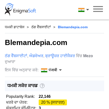
Skip
to
पंजाबी
content
ਧਮਕੀ ਡਾਟਾਬੇਸ
ਠੱਗ ਵੈੱਬਸਾਈਟਾਂ
Blemandepia.com
Blemandepia.com
ਠੱਗ ਵੈੱਬਸਾਈਟਾਂ
,
ਐਡਵੇਅਰ
,
ਬ੍ਰਾਊਜ਼ਰ ਹਾਈਜੈਕਰ
ਵਿੱਚ
Mezo
ਦੁਆਰਾ
ਇਸ ਵਿੱਚ ਅਨੁਵਾਦ ਕਰੋ:
पंजाबी
ਧਮਕੀ ਸਕੋਰ ਕਾਰਡ
?
Popularity Rank:
22,146
ਖਤਰੇ ਦਾ ਪੱਧਰ:
20 % (ਸਧਾਰਣ)
ਸੰਕਰਮਿਤ ਕੰਪਿਊਟਰ:
3