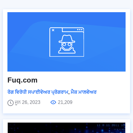
Fuq.com
ਰੋਗ ਵਿਰੋਧੀ ਸਪਾਈਵੇਅਰ ਪ੍ਰੋਗਰਾਮ
,
ਮੈਕ ਮਾਲਵੇਅਰ
ਜੂਨ 26, 2023
21,209