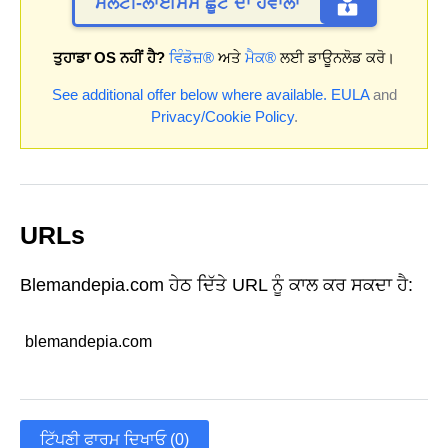
ਮਲਟੀ-ਲਾਈਸੈਂਸ ਛੂਟ ਦਾ ਹਵਾਲਾ
ਤੁਹਾਡਾ OS ਨਹੀਂ ਹੈ?
ਵਿੰਡੋਜ਼®
ਅਤੇ
ਮੈਕ®
ਲਈ ਡਾਊਨਲੋਡ ਕਰੋ।
See additional offer below where available.
EULA
and
Privacy/Cookie Policy
.
URLs
Blemandepia.com ਹੇਠ ਦਿੱਤੇ URL ਨੂੰ ਕਾਲ ਕਰ ਸਕਦਾ ਹੈ:
blemandepia.com
ਟਿੱਪਣੀ ਫਾਰਮ ਦਿਖਾਓ (0)