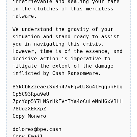
irretrievable and sealing your fate
in the clutches of this merciless
malware.
We understand the gravity of your
situation and stand ready to assist
you in navigating this crisis.
However, time is of the essence, and
decisive action is imperative to
mitigate the extent of the damage
inflicted by Cash Ransomware.
85kCbkZzeaeiSx8h47yFjwUJ8u41FqgbpFbq
Gp5C93Rpa9eU
7pcYdp5Y7LNSrHkEVmTYa4oCuLeNnHGxVBLH
78Uo2XEkXpZ
Copy Monero
dolores@bpe.cash
Copy Email