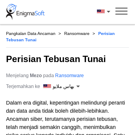
Skip
to
بهاس ملايو
content
Pangkalan Data Ancaman
Ransomware
Perisian
Tebusan Tunai
Perisian Tebusan Tunai
Menjelang
Mezo
pada
Ransomware
Terjemahkan ke
بهاس ملايو
Dalam era digital, kepentingan melindungi peranti
dan data anda tidak boleh dilebih-lebihkan.
Ancaman siber, terutamanya perisian tebusan,
telah menjadi semakin canggih, menimbulkan