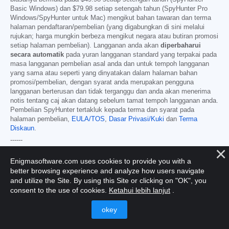
Basic Windows) dan
$79.98
setiap setengah tahun (SpyHunter Pro
Windows/SpyHunter untuk Mac) mengikut bahan tawaran dan terma
halaman pendaftaran/pembelian (yang digabungkan di sini melalui
rujukan; harga mungkin berbeza mengikut negara atau butiran promosi
setiap halaman pembelian). Langganan anda akan
diperbaharui
secara automatik
pada yuran langganan standard yang terpakai pada
masa langganan pembelian asal anda dan untuk tempoh langganan
yang sama atau seperti yang dinyatakan dalam halaman bahan
promosi/pembelian, dengan syarat anda merupakan pengguna
langganan berterusan dan tidak terganggu dan anda akan menerima
notis tentang caj akan datang sebelum tamat tempoh langganan anda.
Pembelian SpyHunter tertakluk kepada terma dan syarat pada
halaman pembelian,
EULA/TOS
,
Dasar Privasi/Kuki
dan
Terma
Diskaun
.
------
Terma Umum
Enigmasoftware.com uses cookies to provide you with a
Sebarang pembelian untuk SpyHunter di bawah harga diskaun adalah
better browsing experience and analyze how users navigate
sah untuk tempoh langganan diskaun yang ditawarkan. Selepas itu,
and utilize the Site. By using this Site or clicking on "OK", you
harga standard yang terpakai pada masa itu akan terpakai untuk
consent to the use of cookies.
Ketahui lebih lanjut
.
pembaharuan automatik dan/atau pembelian akan datang. Harga
tertakluk kepada perubahan, walaupun kami akan memaklumkan anda
terlebih dahulu tentang perubahan harga.
Semua versi SpyHunter tertakluk kepada persetujuan anda terhadap