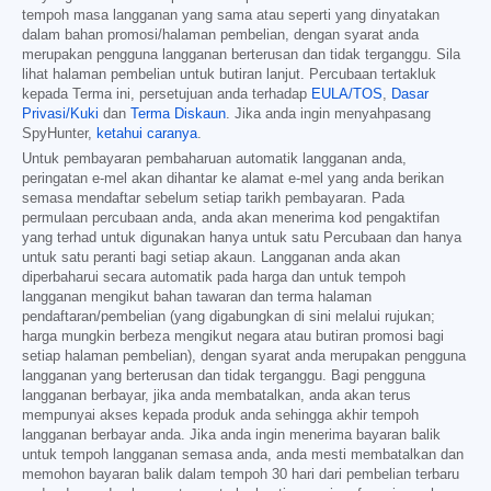
tempoh masa langganan yang sama atau seperti yang dinyatakan
dalam bahan promosi/halaman pembelian, dengan syarat anda
merupakan pengguna langganan berterusan dan tidak terganggu. Sila
lihat halaman pembelian untuk butiran lanjut. Percubaan tertakluk
kepada Terma ini, persetujuan anda terhadap
EULA/TOS
,
Dasar
Privasi/Kuki
dan
Terma Diskaun
. Jika anda ingin menyahpasang
SpyHunter,
ketahui caranya
.
Untuk pembayaran pembaharuan automatik langganan anda,
peringatan e-mel akan dihantar ke alamat e-mel yang anda berikan
semasa mendaftar sebelum setiap tarikh pembayaran. Pada
permulaan percubaan anda, anda akan menerima kod pengaktifan
yang terhad untuk digunakan hanya untuk satu Percubaan dan hanya
untuk satu peranti bagi setiap akaun. Langganan anda akan
diperbaharui secara automatik pada harga dan untuk tempoh
langganan mengikut bahan tawaran dan terma halaman
pendaftaran/pembelian (yang digabungkan di sini melalui rujukan;
harga mungkin berbeza mengikut negara atau butiran promosi bagi
setiap halaman pembelian), dengan syarat anda merupakan pengguna
langganan yang berterusan dan tidak terganggu. Bagi pengguna
langganan berbayar, jika anda membatalkan, anda akan terus
mempunyai akses kepada produk anda sehingga akhir tempoh
langganan berbayar anda. Jika anda ingin menerima bayaran balik
untuk tempoh langganan semasa anda, anda mesti membatalkan dan
memohon bayaran balik dalam tempoh 30 hari dari pembelian terbaru