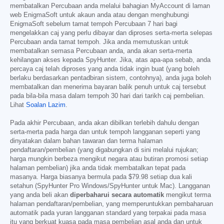
membatalkan Percubaan anda melalui bahagian MyAccount di laman
web EnigmaSoft untuk akaun anda atau dengan menghubungi
EnigmaSoft sebelum tamat tempoh Percubaan 7 hari bagi
mengelakkan caj yang perlu dibayar dan diproses serta-merta selepas
Percubaan anda tamat tempoh. Jika anda memutuskan untuk
membatalkan semasa Percubaan anda, anda akan serta-merta
kehilangan akses kepada SpyHunter. Jika, atas apa-apa sebab, anda
percaya caj telah diproses yang anda tidak ingin buat (yang boleh
berlaku berdasarkan pentadbiran sistem, contohnya), anda juga boleh
membatalkan dan menerima bayaran balik penuh untuk caj tersebut
pada bila-bila masa dalam tempoh 30 hari dari tarikh caj pembelian.
Lihat
Soalan Lazim
.
Pada akhir Percubaan, anda akan dibilkan terlebih dahulu dengan
serta-merta pada harga dan untuk tempoh langganan seperti yang
dinyatakan dalam bahan tawaran dan terma halaman
pendaftaran/pembelian (yang digabungkan di sini melalui rujukan;
harga mungkin berbeza mengikut negara atau butiran promosi setiap
halaman pembelian) jika anda tidak membatalkan tepat pada
masanya. Harga biasanya bermula pada
$79.98
setiap dua kali
setahun (SpyHunter Pro Windows/SpyHunter untuk Mac). Langganan
yang anda beli akan
diperbaharui secara automatik
mengikut terma
halaman pendaftaran/pembelian, yang memperuntukkan pembaharuan
automatik pada yuran langganan standard yang terpakai pada masa
itu yang berkuat kuasa pada masa pembelian asal anda dan untuk