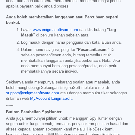
anda, dan anda akan serta-merta berhenti menerima fungsi penuh
apabila bayaran balik anda diproses.
Anda boleh membatalkan langganan atau Percubaan seperti
berikut:
Layari
www.enigmasoftware.com
dan klik butang
"Log
Masuk"
di penjuru kanan sebelah atas.
Log masuk dengan nama pengguna dan kata laluan anda.
Dalam menu navigasi, pergi ke
"Pesanan/Lesen."
Di
sebelah pesanan/lesen anda, butang tersedia untuk
membatalkan langganan anda jika berkenaan. Nota: Jika
anda mempunyai berbilang pesanan/produk, anda perlu
membatalkannya secara individu.
Sekiranya anda mempunyai sebarang soalan atau masalah, anda
boleh menghubungi Sokongan EnigmaSoft melalui e-mel di
support@enigmasoftware.com
atau dengan membuka tiket sokongan
di laman web
MyAccount EnigmaSoft
.
------
Butiran Pembelian SpyHunter
Anda juga mempunyai pilihan untuk melanggan SpyHunter dengan
segera untuk fungsi penuh, termasuk penyingkiran perisian hasad dan
akses kepada jabatan sokongan kami melalui HelpDesk kami,
biasanya bermula pada
$49.98
setiap setengah tahun (SpyHunter