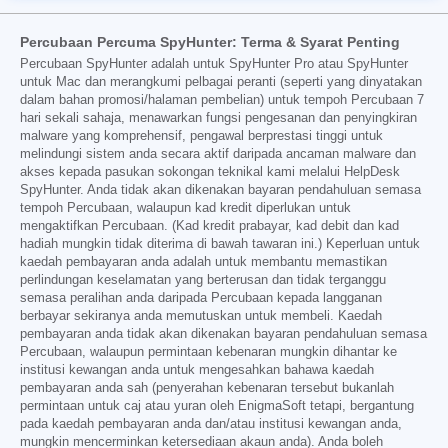
Percubaan Percuma SpyHunter: Terma & Syarat Penting
Percubaan SpyHunter adalah untuk SpyHunter Pro atau SpyHunter
untuk Mac dan merangkumi pelbagai peranti (seperti yang dinyatakan
dalam bahan promosi/halaman pembelian) untuk tempoh Percubaan 7
hari sekali sahaja, menawarkan fungsi pengesanan dan penyingkiran
malware yang komprehensif, pengawal berprestasi tinggi untuk
melindungi sistem anda secara aktif daripada ancaman malware dan
akses kepada pasukan sokongan teknikal kami melalui HelpDesk
SpyHunter. Anda tidak akan dikenakan bayaran pendahuluan semasa
tempoh Percubaan, walaupun kad kredit diperlukan untuk
mengaktifkan Percubaan. (Kad kredit prabayar, kad debit dan kad
hadiah mungkin tidak diterima di bawah tawaran ini.) Keperluan untuk
kaedah pembayaran anda adalah untuk membantu memastikan
perlindungan keselamatan yang berterusan dan tidak terganggu
semasa peralihan anda daripada Percubaan kepada langganan
berbayar sekiranya anda memutuskan untuk membeli. Kaedah
pembayaran anda tidak akan dikenakan bayaran pendahuluan semasa
Percubaan, walaupun permintaan kebenaran mungkin dihantar ke
institusi kewangan anda untuk mengesahkan bahawa kaedah
pembayaran anda sah (penyerahan kebenaran tersebut bukanlah
permintaan untuk caj atau yuran oleh EnigmaSoft tetapi, bergantung
pada kaedah pembayaran anda dan/atau institusi kewangan anda,
mungkin mencerminkan ketersediaan akaun anda). Anda boleh