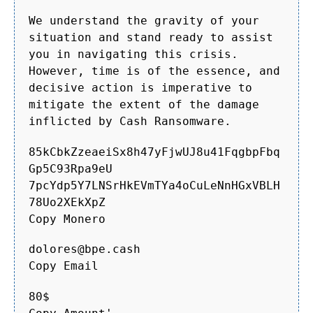
We understand the gravity of your
situation and stand ready to assist
you in navigating this crisis.
However, time is of the essence, and
decisive action is imperative to
mitigate the extent of the damage
inflicted by Cash Ransomware.
85kCbkZzeaeiSx8h47yFjwUJ8u41FqgbpFbq
Gp5C93Rpa9eU
7pcYdp5Y7LNSrHkEVmTYa4oCuLeNnHGxVBLH
78Uo2XEkXpZ
Copy Monero
dolores@bpe.cash
Copy Email
80$