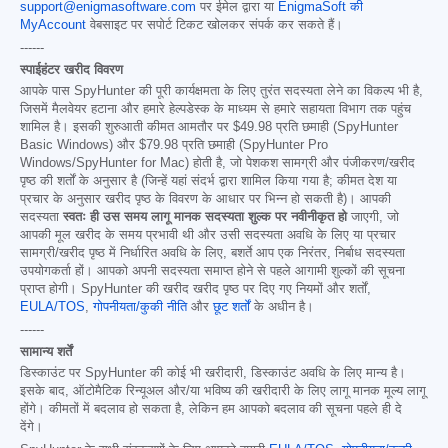
support@enigmasoftware.com
पर ईमेल द्वारा या
EnigmaSoft की
MyAccount
वेबसाइट पर सपोर्ट टिकट खोलकर संपर्क कर सकते हैं।
------
स्पाईहंटर खरीद विवरण
आपके पास SpyHunter की पूरी कार्यक्षमता के लिए तुरंत सदस्यता लेने का विकल्प भी है,
जिसमें मैलवेयर हटाना और हमारे हेल्पडेस्क के माध्यम से हमारे सहायता विभाग तक पहुंच
शामिल है। इसकी शुरुआती कीमत आमतौर पर
$49.98
प्रति छमाही (SpyHunter
Basic Windows) और
$79.98
प्रति छमाही (SpyHunter Pro
Windows/SpyHunter for Mac) होती है, जो पेशकश सामग्री और पंजीकरण/खरीद
पृष्ठ की शर्तों के अनुसार है (जिन्हें यहां संदर्भ द्वारा शामिल किया गया है; कीमत देश या
प्रचार के अनुसार खरीद पृष्ठ के विवरण के आधार पर भिन्न हो सकती है)। आपकी
सदस्यता
स्वतः ही उस समय लागू मानक सदस्यता शुल्क पर नवीनीकृत हो
जाएगी, जो
आपकी मूल खरीद के समय प्रभावी थी और उसी सदस्यता अवधि के लिए या प्रचार
सामग्री/खरीद पृष्ठ में निर्धारित अवधि के लिए, बशर्ते आप एक निरंतर, निर्बाध सदस्यता
उपयोगकर्ता हों। आपको अपनी सदस्यता समाप्त होने से पहले आगामी शुल्कों की सूचना
प्राप्त होगी। SpyHunter की खरीद खरीद पृष्ठ पर दिए गए नियमों और शर्तों,
EULA/TOS
,
गोपनीयता/कुकी नीति
और
छूट शर्तों
के अधीन है।
------
सामान्य शर्तें
डिस्काउंट पर SpyHunter की कोई भी खरीदारी, डिस्काउंट अवधि के लिए मान्य है।
इसके बाद, ऑटोमैटिक रिन्यूअल और/या भविष्य की खरीदारी के लिए लागू मानक मूल्य लागू
होंगे। कीमतों में बदलाव हो सकता है, लेकिन हम आपको बदलाव की सूचना पहले ही दे
देंगे।