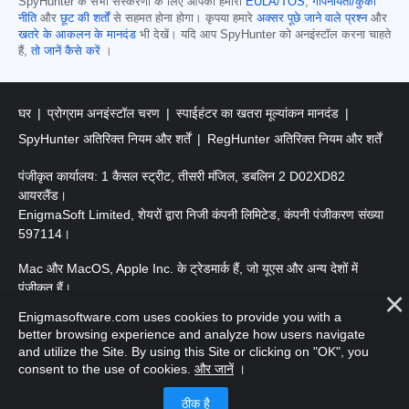
SpyHunter के सभी संस्करणों के लिए आपको हमारी
EULA/TOS
,
गोपनीयता/कुकी
नीति
और
छूट की शर्तों
से सहमत होना होगा। कृपया हमारे
अक्सर पूछे जाने वाले प्रश्न
और
खतरे के आकलन के मानदंड
भी देखें। यदि आप SpyHunter को अनइंस्टॉल करना चाहते
हैं,
तो जानें कैसे करें
।
घर
प्रोग्राम अनइंस्टॉल चरण
स्पाईहंटर का खतरा मूल्यांकन मानदंड
SpyHunter अतिरिक्त नियम और शर्तें
RegHunter अतिरिक्त नियम और शर्तें
पंजीकृत कार्यालय: 1 कैसल स्ट्रीट, तीसरी मंजिल, डबलिन 2 D02XD82
आयरलैंड।
EnigmaSoft Limited, शेयरों द्वारा निजी कंपनी लिमिटेड, कंपनी पंजीकरण संख्या
597114।
Mac और MacOS, Apple Inc. के ट्रेडमार्क हैं, जो यूएस और अन्य देशों में
पंजीकृत हैं।
Enigmasoftware.com uses cookies to provide you with a
कॉपीराइट 2016-2026। EnigmaSoft Ltd. सर्वाधिकार सुरक्षित।
better browsing experience and analyze how users navigate
and utilize the Site. By using this Site or clicking on "OK", you
consent to the use of cookies.
और जानें
।