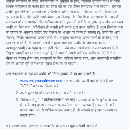
आपकी सदस्यता के स्वतः नवीनीकरण के भुगतान के लिए, प्रत्येक भुगतान तिथि से पहले
आपके पंजीकरण के समय दिए गए ईमेल पते पर एक ईमेल रिमाइंडर भेजा जाएगा। ट्रायल
अवधि शुरू होने पर, आपको एक एक्टिवेशन कोड प्राप्त होगा जिसका उपयोग केवल एक
ट्रायल के लिए और प्रति खाते केवल एक डिवाइस के लिए किया जा सकता है। आपकी
सदस्यता ऑफ़र सामग्री और पंजीकरण/खरीद पृष्ठ की शर्तों के अनुसार मूल्य और सदस्यता
अवधि के लिए स्वतः नवीनीकृत हो जाएगी (जो संदर्भ द्वारा इसमें शामिल हैं; मूल्य निर्धारण देश
या प्रचार के अनुसार खरीद पृष्ठ विवरण के आधार पर भिन्न हो सकता है), बशर्ते कि आप
निरंतर, निर्बाध सदस्यता उपयोगकर्ता हों। सशुल्क सदस्यता उपयोगकर्ताओं के लिए, यदि
आप रद्द करते हैं, तो आपको अपनी सशुल्क सदस्यता अवधि के अंत तक अपने
उत्पाद(उत्पादों) तक पहुंच प्राप्त होती रहेगी। यदि आप अपनी वर्तमान सदस्यता अवधि के
लिए धनवापसी प्राप्त करना चाहते हैं, तो आपको अपनी नवीनतम खरीद के 30 दिनों के
भीतर रद्द करना होगा और धनवापसी के लिए आवेदन करना होगा, और धनवापसी संसाधित
होते ही आपको पूर्ण कार्यक्षमता प्राप्त होना बंद हो जाएगी।
आप सदस्यता या ट्रायल अवधि को निम्न प्रकार से रद्द कर सकते हैं:
www.enigmasoftware.com
पर जाएं और ऊपरी दाएं कोने में स्थित
"लॉगिन"
बटन पर क्लिक करें।
अपने यूज़रनेम और पासवर्ड के साथ लॉग इन करें।
नेविगेशन मेनू में,
"ऑर्डर/लाइसेंस" पर जाएं।
आपके ऑर्डर/लाइसेंस के बगल
में, यदि लागू हो तो सदस्यता रद्द करने का बटन उपलब्ध है। ध्यान दें: यदि
आपके पास एक से अधिक ऑर्डर/उत्पाद हैं, तो आपको उन्हें अलग-अलग रद्द
करना होगा।
यदि आपके कोई प्रश्न या समस्याएँ हैं, तो आप enigmaSoft सपोर्ट से